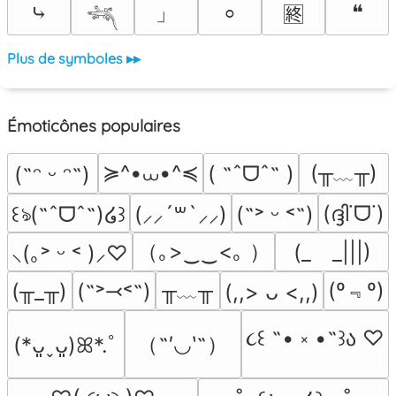
」
⤷
❝
⸰
🈡
𓆈
Plus de symboles ▸▸
Émoticônes populaires
≽^•⩊•^≼
(╥﹏╥)
( ˶ˆᗜˆ˵ )
(˶ᵔ ᵕ ᵔ˶)
(ദ്ദി˙ᗜ˙)
꒰ঌ(˶ˆᗜˆ˵)໒꒱
(⸝⸝´꒳`⸝⸝)
(˶˃ ᵕ ˂˶)
（｡>‿‿<｡ ）
(_　_|||)
⸜(｡˃ ᵕ ˂ )⸝♡
╥﹏╥
(º﹃º)
(╥_╥)
(˶˃⤙˂˶)
(,,> ᴗ <,,)
૮꒰ ˶• ༝ •˶꒱ა ♡
（˶′◡‵˶）
(*ᴗ͈ˬᴗ͈)ꕤ*.ﾟ