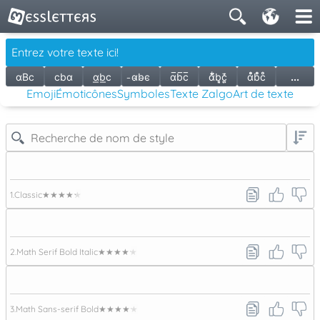
ɑBc
cbɑ
ɑ͟b͟c
̵ɑ̵b̵c̵
ɑ̅b̅c̅
ɑ̃͋̆b͉͈c̦̪̄̒
ɑ̇̇̊̊̇ḃ̊̊̇c̊̊
...
Emoji
Émoticônes
Symboles
Texte Zalgo
Art de texte
1.
Classic
★★★★★
2.
Math Serif Bold Italic
★★★★★
3.
Math Sans-serif Bold
★★★★★