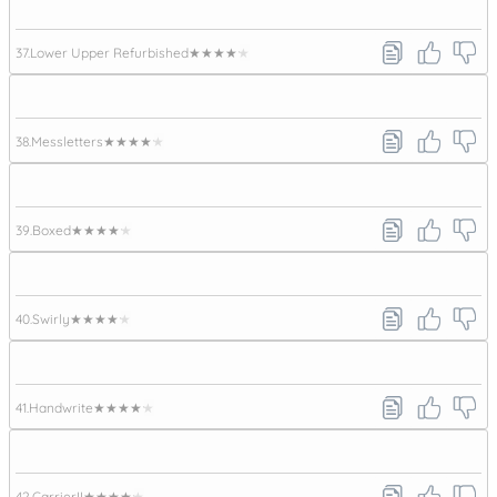
37.
Lower Upper Refurbished
★★★★★
38.
Messletters
★★★★★
39.
Boxed
★★★★★
40.
Swirly
★★★★★
41.
Handwrite
★★★★★
42.
CarrierII
★★★★★