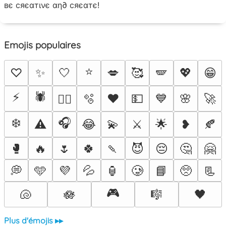
вє cяєαтινє αη∂ cяєαтє!
Emojis populaires
⭐
♡
✨
🤍
💋
🥰
🪽
💖
😁
⚡
🕷️
🫧
♥️
💵
💙
🌸
🚀
❤️‍🔥
❄️
🎧
⚠️
😂
💫
⚔️
🌟
❥
🍂
🥊
🔥
🌷
🍀
🍡
😈
😔
🤔
🤗
💭
🩵
💜
💦
🏮
🥲
📘
🥺
📃
🎮
🐚
🪷
🎼
🖤
Plus d'émojis ▸▸