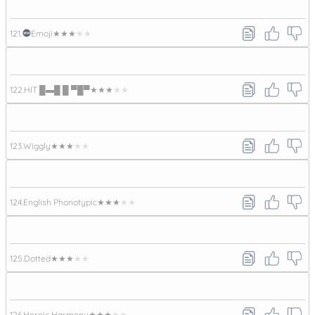
121.
Emoji
★★★★★
122.
HIT █▬█ █ ▀█▀
★★★★★
123.
Wiggly
★★★★★
124.
English Phonotypic
★★★★★
125.
Dotted
★★★★★
126.
Heroic Harmony
★★★★★