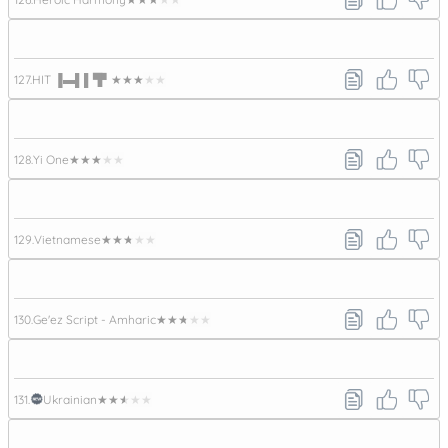
127.
HIT ▐▬▌▌▜▘
★★★★★
128.
Yi One
★★★★★
129.
Vietnamese
★★★★★
130.
Ge'ez Script - Amharic
★★★★★
131.
Ukrainian
★★★★★