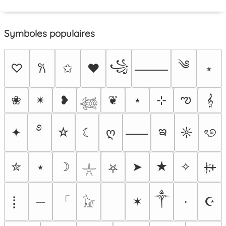
Symboles populaires
༄
꧁
♡
✩
♥
⭒
𐙚
⸻
ఌ
❀
✴︎
❥
❦
⋆
⊹
𝄞
𓆉
࿔
ఇ
✦
☆
☾
ღ
☼
ৎ୭
⸺
✮
⭑
☽
➤
★
✧
ᚐ҉ᚐ
⛧
𓇼
༒
「
⡇
─
✶
☪
⸱
𓃠