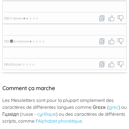
138.
Yi Seven
★★★★★
139.
Armenian
★★★★★
140.
Africa
★★★★★
Comment ça marche
Les Messletters sont pour la plupart simplement des
caractères de différentes langues comme
Grεεκ
(
grec
) ou
Гцѕѕідп
(russe -
cyrillique
) ou des caractères de différents
scripts, comme l'
Alphabet phonétique
.