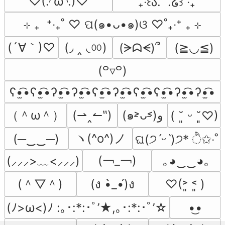
♡(.◜ω◝.)♡
˚₊‧꒰ა.  .໒꒱ ‧₊˚
⊹ ₊  ⁺‧₊˚ ♡ ପ(๑•ᴗ•๑)ଓ ♡˚₊‧⁺ ₊ ⊹
(´∀｀)♡
(◞ ‸ ◟ㆀ)
(ᗒᗣᗕ)՞
(≧◡≦)
(꒪▿꒪)
ʕ•̫͡•ʕ•̫͡•ʔ•̫͡•ʔ•̫͡•ʕ•̫͡•ʔ•̫͡•ʕ•̫͡•ʕ•̫͡•ʔ•̫͡•ʔ•̫͡•
（＾ω＾）
(⇀‸↼‶)
(๑˃̵ᴗ˂̵)و
( ˘͈ ᵕ ˘͈♡)
ヽ(^o^)ノ
(─‿‿─)
ଘ(੭ˊᵕˋ)੭* ੈ✩‧˚
(￢_￢)
｡◕‿‿◕｡
(⸝⸝⸝>﹏<⸝⸝⸝)
(＾▽＾)
(ง •̀_•́)ง
♡(˃͈ ˂͈ )
(ﾉ>ω<)ﾉ :｡･:*:･ﾟ’★,｡･:*:･ﾟ’☆
•͜•