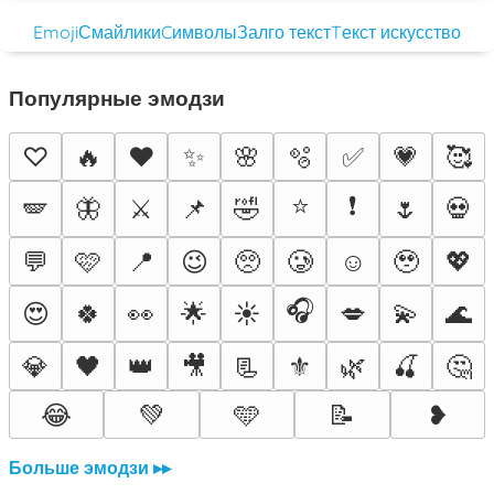
Emoji
Смайлики
Cимволы
Залго текст
Tекст искусство
Популярные эмодзи
♡
🔥
❤️
✨
🌸
🫧
✅
💗
🥰
⭐
❗
🪽
🦋
⚔️
📌
🤣
🌷
💀
💬
🩷
📍
😉
🥺
🥲
☺️
🥹
💖
🎧
😍
🍀
👀
🌟
☀️
💋
💫
🌊
💎
🖤
👑
🎥
📃
⚜️
🌿
🍒
🤔
😂
💚
🩵
📝
❥
Больше эмодзи ▸▸