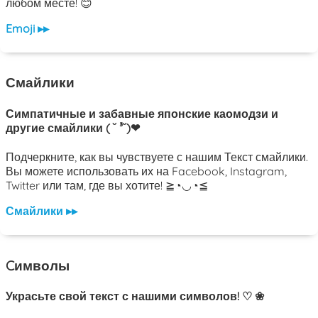
любом месте! 😊
Emoji ▸▸
Смайлики
Симпатичные и забавные японские каомодзи и
другие смайлики ( ˘ ³˘)❤
Подчеркните, как вы чувствуете с нашим Текст смайлики.
Вы можете использовать их на Facebook, Instagram,
Twitter или там, где вы хотите! ≧◔◡◔≦
Смайлики ▸▸
Cимволы
Украсьте свой текст с нашими символов! ♡ ❀