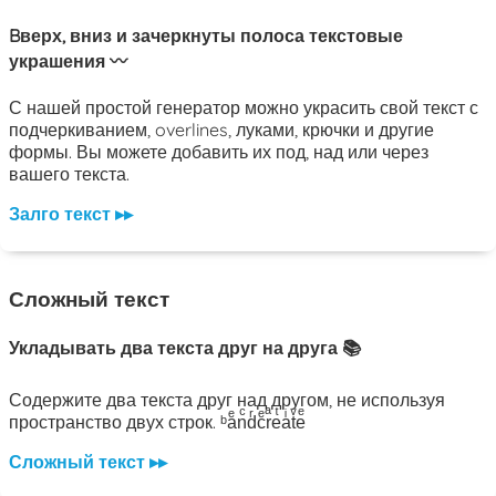
Bверх, вниз и зачеркнуты полоса текстовые
украшения 〰️
С нашей простой генератор можно украсить свой ​​текст с
подчеркиванием, overlines, луками, крючки и другие
формы. Вы можете добавить их под, над или через
вашего текста.
Залго текст ▸▸
Сложный текст
Укладывать два текста друг на друга 📚
Содержите два текста друг над другом, не используя
пространство двух строк. ᵇaͤnͨdͬcͤrͣeͭaͥtͮeͤ
Сложный текст ▸▸