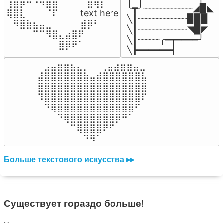
⢰⣿⡿⠛⠙⠻⣿⣿⠁⠀⠀ ⠀⣶⢿⡇

╰┳╯┈┈┈┈┈┈┈┈┈◢▉◣

⢿⣿⣇⠀⠀⠀⠈⠏⠀⠀⠀ text here

╲┃┈┈┈┈┈┈┈┈┈▉▉▉

⠀⠻⣿⣷⣦⣤⣀⠀⠀⠀ ⠀⣾⡿⠃⠀

╲┃┈┈┈┈┈┈┈┈┈◥▉◤

⠀⠀⠀⠀⠉⠉⠻⣿⣄⣴⣿⠟⠀⠀⠀

╲┃┈┈┈┈╭━┳━━━━╯

⠀⠀⠀⠀⠀⠀⠀⠀⣿⡿⠟⠁⠀⠀⠀
╲┣━━━━━━┫﻿
⠀⣠⣤⣶⣶⣦⣄⡀  ⠀⢀⣤⣴⣶⣶⣤⣀⠀

⣼⣿⣿⣿⣿⣿⣿⣷⣤⣾⣿⣿⣿⣿⣿⣿⣧

⣿⣿⣿⣿⣿⣿⣿⣿⣿⣿⣿⣿⣿⣿⣿⣿⣿

⠹⣿⣿⣿⣿⣿⣿⣿⣿⣿⣿⣿⣿⣿⣿⣿⠏

⠀⠙⢿⣿⣿⣿⣿⣿⣿⣿⣿⣿⣿⣿⣿⠋⠀

⠀⠀⠀⠙⢿⣿⣿⣿⣿⣿⣿⣿⡿⠛⠁⠀⠀

⠀⠀⠀⠀⠀⠉⢿⣿⣿⣿⠟⠋⠀⠀⠀⠀⠀

⠀⠀⠀⠀⠀⠀⠀⠙⠻⠁⠀⠀⠀⠀⠀⠀⠀⠀⠀⠀⠀⠀⠀
Больше текстового искусства ▸▸
Существует гораздо больше!