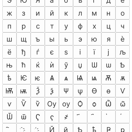
Э
Ю
Я
а
б
в
г
д
е
ж
з
и
й
к
л
м
н
о
п
р
с
т
у
ф
х
ц
ч
ш
щ
ъ
ы
ь
э
ю
я
ѐ
ё
ђ
ѓ
є
ѕ
і
ї
ј
љ
њ
ћ
ќ
ѝ
ў
џ
Ѡ
ѡ
Ѣ
ѣ
Ѥ
ѥ
Ѧ
ѧ
Ѩ
ѩ
Ѫ
ѫ
Ѭ
ѭ
Ѯ
ѯ
Ѱ
ѱ
Ѳ
ѳ
Ѵ
ѵ
Ѷ
ѷ
Ѹ
ѹ
Ѻ
ѻ
Ѽ
ѽ
Ѿ
ѿ
Ҁ
ҁ
҂
Ҋ
ҋ
Ҍ
ҍ
Ҏ
ҏ