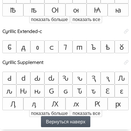
Ꙓ
ꙓ
Ꙕ
ꙕ
Ꙗ
ꙗ
показать больше
показать все
Cyrillic Extended-c
ᲀ
ᲁ
ᲂ
ᲃ
ᲄ
ᲅ
ᲆ
ᲇ
ᲈ
Cyrillic Supplement
Ԁ
ԁ
Ԃ
ԃ
Ԅ
ԅ
Ԇ
ԇ
Ԉ
ԉ
Ԋ
ԋ
Ԍ
ԍ
Ԏ
ԏ
Ԑ
ԑ
Ԓ
ԓ
Ԕ
ԕ
Ԗ
ԗ
показать больше
показать все
Вернуться наверх