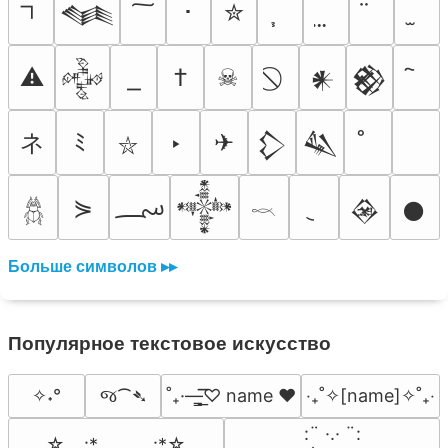
･
✮
𒈝
⚠
†
☠
𒅒
𒀭
𒆙
ネ
ﾐ
‣
✈
𒁷
𒈑
⛥
؄
⋟
𒀱
𒊲
𒊹
𓆣
𓎖
Больше символов ▸▸
Популярное текстовое искусство
જ⁀➴
✧˖°
˚₊·—̳͟͞͞♡ name ♥️
‎‧₊˚✧[name]✧˚₊‧
⠀:¨ ·.· ¨:⠀

☆.｡.:*　　.｡.:*☆