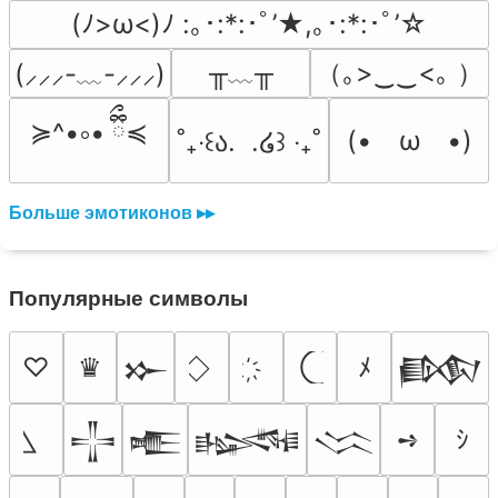
(ﾉ>ω<)ﾉ :｡･:*:･ﾟ’★,｡･:*:･ﾟ’☆
╥﹏╥
（｡>‿‿<｡ ）
(⸝⸝⸝-﹏-⸝⸝⸝)
≽^•༚• ྀིྀ≼
(•　ω　•)
˚₊‧꒰ა.  .໒꒱ ‧₊˚
Больше эмотиконов ▸▸
Популярные символы
♡
♛
ﾒ
𒁍
𒁃
➺
ｼ
𒋲
𒍫
𒈙
𒈱