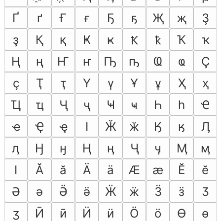
Ґ
ґ
Ғ
ғ
Ҕ
ҕ
Җ
җ
Ҙ
ҙ
Қ
қ
Ҝ
ҝ
Ҡ
ҡ
Ҟ
ҟ
Ң
ң
Ҥ
ҥ
Ҧ
ҧ
Ҩ
ҩ
Ҫ
ҫ
Ҭ
ҭ
Ү
ү
Ұ
ұ
Ҳ
ҳ
Ҵ
ҵ
Ҷ
ҷ
Ҹ
ҹ
Һ
һ
Ҽ
ҽ
Ҿ
ҿ
Ӏ
Ӂ
ӂ
Ӄ
ӄ
Ӆ
ӆ
Ӈ
ӈ
Ӊ
ӊ
Ӌ
ӌ
Ӎ
ӎ
ӏ
Ӑ
ӑ
Ӓ
ӓ
Ӕ
ӕ
Ӗ
ӗ
Ә
ә
Ӛ
ӛ
Ӝ
ӝ
Ӟ
ӟ
Ӡ
ӡ
Ӣ
ӣ
Ӥ
ӥ
Ӧ
ӧ
Ө
ө