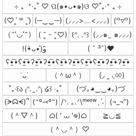
⊹ ₊  ⁺‧₊˚ ♡ ପ(๑•ᴗ•๑)ଓ ♡˚₊‧⁺ ₊ ⊹
(─‿‿─)
(⸝⸝⸝>﹏<⸝⸝⸝)
(♡ˊ͈ ꒳ ˋ͈)
(꒪▿꒪)
（˶′◡‵˶）
(⸝⸝๑  ̫ ๑⸝⸝⸝)
( ˘͈ ᵕ ˘͈♡)
꒰ᐢ. .ᐢ꒱
( ˘ ³˘)♥
!(•̀ᴗ•́)و ̑̑
ʕ•̫͡•ʕ•̫͡•ʔ•̫͡•ʔ•̫͡•ʕ•̫͡•ʔ•̫͡•ʕ•̫͡•ʕ•̫͡•ʔ•̫͡•ʔ•̫͡•
（＾ω＾）
(◞ ‸ ◟ㆀ)
˙ᴗ˙
(づ｡◕‿‿◕｡)づ
˚₊‧꒰ა ₍ᐢ.  ̫.ᐢ₎ ໒꒱ ‧₊˚
(ᗒᗣᗕ)՞
(˶º⤙º˶)
/ᐠ. ｡.ᐟ\ᵐᵉᵒʷˎˊ˗
(¬_¬”)
(＾▽＾)
ᜊ( ‘ ⩊ ‘𖦹)ᜊ
≧◡≦
（＾◡＾）♡