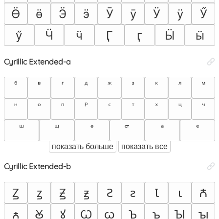
Ӫ
ӫ
Ӭ
ӭ
Ӯ
ӯ
Ӱ
ӱ
Ӳ
ӳ
Ӵ
ӵ
Ӷ
ӷ
Ӹ
ӹ
Cyrillic Extended-a
показать больше
показать все
Cyrillic Extended-b
Ꙁ
ꙁ
Ꙃ
ꙃ
Ꙅ
ꙅ
Ꙇ
ꙇ
Ꙉ
ꙉ
Ꙋ
ꙋ
Ꙍ
ꙍ
Ꙏ
ꙏ
Ꙑ
ꙑ