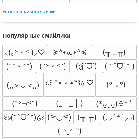
Больше символов ▸▸
Популярные смайлики
≽^•⩊•^≼
(╥﹏╥)
⸜(｡˃ ᵕ ˂ )⸝♡
(ദ്ദി˙ᗜ˙)
( ˶ˆᗜˆ˵ )
(˶ᵔ ᵕ ᵔ˶)
(˶˃ ᵕ ˂˶)
૮꒰ ˶• ༝ •˶꒱ა ♡
(º﹃º)
(,,> ᴗ <,,)
(˶˃⤙˂˶)
(_　_|||)
(*ᴗ͈ˬᴗ͈)ꕤ*.ﾟ
(≧◡≦)
(╥_╥)
꒰ঌ(˶ˆᗜˆ˵)໒꒱
(⸝⸝´꒳`⸝⸝)
(⇀‸↼‶)