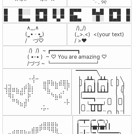
⠀ `· . ୨୧⠀
█  █░░ █▀█ █░█ █▀▀  █▄█ █▀█ █░█
█  █▄▄ █▄█ ▀▄▀ ██▄  ░█░ █▄█ █▄
 ∧,,,∧

 /)_/)

(  ̳• · • ̳)

(,,>.<)  <(your text)

/    づ♡
/ >❤️
 /)  /)  ~ ┏━━━━━━━━┓

( •-• )  ~ ♡ You are amazing ♡

/づづ ~ ┗━━━━━━━━┛
▔▔▔▔▔╲

⠀⠀⠀⠀⠀⠀⢀⣰⣀⠀⠀⠀⠀⠀⠀⠀⠀

▕╮╭┻┻╮╭┻┻╮╭▕╮╲

⢀⣀⠀⠀⠀⢀⣄⠘⠀⠀⣶⡿⣷⣦⣾⣿⣧

▕╯┃╭╮┃┃╭╮┃╰▕╯╭▏

⢺⣾⣶⣦⣰⡟⣿⡇⠀⠀⠻⣧⠀⠛⠀⡘⠏

▕╭┻┻┻┛┗┻┻┛  ▕  ╰▏

⠈⢿⡆⠉⠛⠁⡷⠁⠀⠀⠀⠉⠳⣦⣮⠁⠀

▕╰━━━┓┈┈┈╭╮▕╭╮▏

⠀⠀⠛⢷⣄⣼⠃⠀⠀⠀⠀⠀⠀⠉⠀⠠⡧

▕╭╮╰┳┳┳┳╯╰╯▕╰╯▏

⠀⠀⠀⠀⠉⠋⠀⠀⠀⠠⡥⠄⠀⠀⠀⠀⠀
▕╰╯┈┗┛┗┛┈╭╮▕╮┈▏
╭━┳━╭━╭━╮╮

⠀⠀⠀⠀⠀⠀⠀⠀⠀⣠⣶⣶⣶⣦⠀⠀

┃┈┈┈┣▅╋▅┫┃

⠀⠀⣠⣤⣤⣄⣀⣾⣿⠟⠛⠻⢿⣷⠀

┃┈┃┈╰━╰━━━━━━╮
