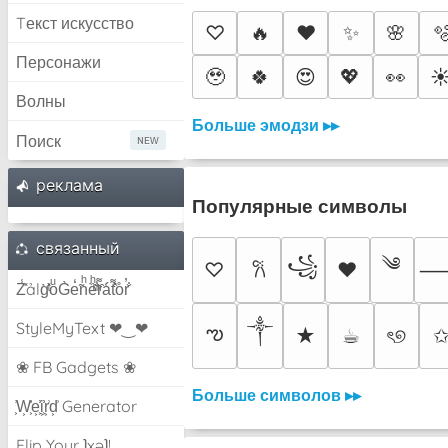
Tекст искусство
♡
🔥
❤️
✨
🌸

Персонажи
🥹
🍀
😍
💖
👀
☀
Волны
Больше эмодзи ▸▸
Поиск
pеклама
Популярные символы
связанный
༄
꧁
♡
♥
𐙚
Z̾̽ảlg̀͐ͭ̽oͧG̀e̒̃nͪȅͪͫ̏̐r͌̑á͑t͌̑͛o̊r̓̐
༒︎
StyleMyText ❤‿❤
ఌ
★
☕︎
ৎ୭
❀ FB Gadgets ❀
Больше символов ▸▸
͕͗W͕͕͗͗e͕͕͗͗i͕͕͗͗r͕͗d͕͗ Generator
Flip Your ʇxəʇ!