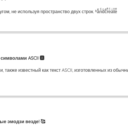
, не используя пространство двух строк. ᵇaͤnͨdͬcͤrͣeͭaͥtͮeͤ
символами ASCII 🅰️
, также известный как текст ASCII, изготовленных из обыч
ые эмодзи везде! 🥰