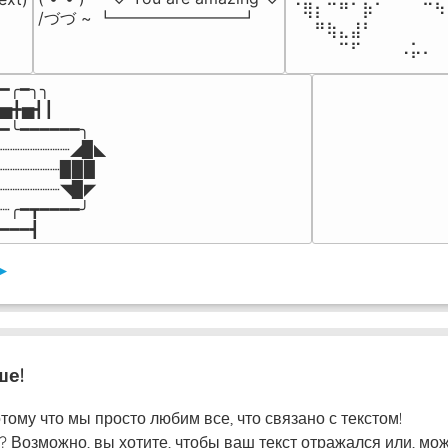
⠈⢿⡆⠉⠛⠁⡷⠁⠀⠀⠀⠉⠳
/づづ ~ ┗━━━━━━━━┛
⠀⠀⠛⢷⣄⣼⠃⠀⠀⠀⠀⠀⠀
⠀⠀⠀⠀⠉⠋⠀⠀⠀⠠⡥⠄⠀
━╭━╮╮

▅╋▅┫┃

━╰━━━━━━╮

┈┈┈┈┈┈┈◢▉◣

┈┈┈┈┈┈▉▉▉

┈┈┈┈┈┈◥▉◤

┈╭━┳━━━━╯

━━━┫﻿
▸
ше!
тому что мы просто любим все, что связано с текстом!
? Возможно, вы хотите, чтобы ваш текст отражался или, мо