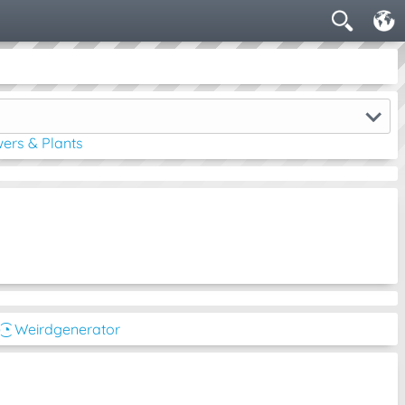
ers & Plants
͜͡◔ Weirdgenerator