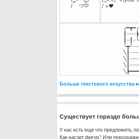
/    づ♡
/ >❤️
╭━┳━╭
┃┈┈┈┣
┃┈┃┈╰
╰┳╯┈┈
╲┃┈┈┈
╲┃┈┈┈
╲┃┈┈┈
╲┣━━━
Больше текстового искусства ▸
Существует гораздо боль
У нас есть еще что предложить, по
Как насчет фигур? Или персонажи