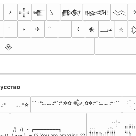
ﾒ
𒋲
𒍫
𒁃
𒈙
𒈱
؄
ネ
‣
✈
ﾐ
𒀭

⛥
𒊲
кусство
⠀:¨ ·.
ﾟﾟ･*:.｡..｡.:*ﾟ:*:✼✿ ❁ཻུ۪۪⸙͎ ✿✼:*ﾟ:.｡..｡.:*･ﾟﾟ
｡.:*　　.｡.:*☆
⠀ `· 
⠀⠀⠀⠀⠀⠀⢀⣰⣀⠀⠀⠀⠀
⢀⣀⠀⠀⠀⢀⣄⠘⠀⠀⣶⡿⣷
 /)  /)  ~ ┏━━━━━━━━┓

⢺⣾⣶⣦⣰⡟⣿⡇⠀⠀⠻⣧⠀
( •-• )  ~ ♡ You are amazing ♡

ext)
