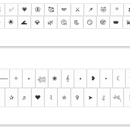
⭐

✅
💗
🦋
🥰
🪽
⚔️
📌
🤣
️
🌟
🌊
💎
🌿
🤔
📃
😏
🫣
👑

✧
⭒
❀
𝄞
⭑
❥
⋆
☾
⸻
𓆉
✩
✰
♬
❤
ﾐ
✮
✞
➤
𝜉
𓆈