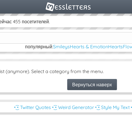
йчас 455 посетителей.
популярный:
Smileys
Hearts & Emotion
Hearts
Flow
ist (anymore). Select a category from the menu.
Вернуться наверх
◔͜͡◔ Twitter Quotes
◔͜͡◔ Weird Generator
◔͜͡◔ Style My Text
◔