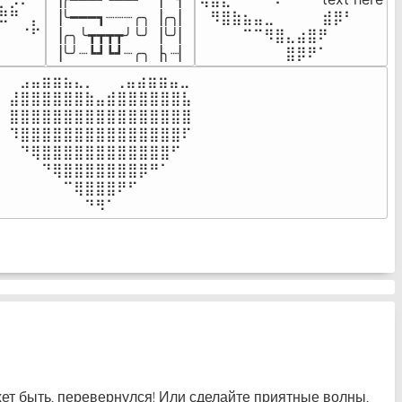
⣦⣮⠁⠀

▕╰━━━┓┈┈┈╭╮▕╭╮▏

⠀⠻⣿⣷⣦⣤⣀⠀⠀⠀ ⠀⣾⡿⠃⠀

⠉⠀⠠⡧

▕╭╮╰┳┳┳┳╯╰╯▕╰╯▏

⠀⠀⠀⠀⠉⠉⠻⣿⣄⣴⣿⠟⠀⠀⠀

⠀⠀⠀⠀
▕╰╯┈┗┛┗┛┈╭╮▕╮┈▏
⠀⠀⠀⠀⠀⠀⠀⠀⣿⡿⠟⠁⠀⠀⠀
⠀⣠⣤⣶⣶⣦⣄⡀  ⠀⢀⣤⣴⣶⣶⣤⣀⠀

⣼⣿⣿⣿⣿⣿⣿⣷⣤⣾⣿⣿⣿⣿⣿⣿⣧

⣿⣿⣿⣿⣿⣿⣿⣿⣿⣿⣿⣿⣿⣿⣿⣿⣿

⠹⣿⣿⣿⣿⣿⣿⣿⣿⣿⣿⣿⣿⣿⣿⣿⠏

⠀⠙⢿⣿⣿⣿⣿⣿⣿⣿⣿⣿⣿⣿⣿⠋⠀

⠀⠀⠀⠙⢿⣿⣿⣿⣿⣿⣿⣿⡿⠛⠁⠀⠀

⠀⠀⠀⠀⠀⠉⢿⣿⣿⣿⠟⠋⠀⠀⠀⠀⠀

⠀⠀⠀⠀⠀⠀⠀⠙⠻⠁⠀⠀⠀⠀⠀⠀⠀⠀⠀⠀⠀⠀⠀
жет быть, перевернулся! Или сделайте приятные волны,