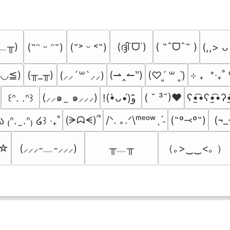
﹏╥)
(ദ്ദി˙ᗜ˙)
( ˶ˆᗜˆ˵ )
(˶ᵔ ᵕ ᵔ˶)
(˶˃ ᵕ ˂˶)
(,,> ᴗ
≧◡≦)
(╥_╥)
(⇀‸↼‶)
⊹ ₊  ⁺‧₊
(⸝⸝´꒳`⸝⸝)
(♡ˊ͈ ꒳ ˋ͈)
(⸝⸝๑  ̫ ๑⸝⸝⸝)
( ˘ ³˘)♥
ʕ•̫͡•ʕ•̫͡•ʔ•
꒰ᐢ. .ᐢ꒱
!(•̀ᴗ•́)و ̑̑
(ᗒᗣᗕ)՞
/ᐠ. ｡.ᐟ\ᵐᵉᵒʷˎˊ˗
(˶º⤙º˶)
(¬_
ა ₍ᐢ.  ̫.ᐢ₎ ໒꒱ ‧₊˚
╥﹏╥
（｡>‿‿<｡ ）
’☆
(⸝⸝⸝-﹏-⸝⸝⸝)