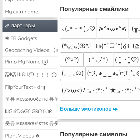
Популярные смайлики
My cнαт name
партнеры
≽^•⩊•^≼
(╥
⸜(｡˃ ᵕ ˂ )⸝♡
❀ FB Gadgets
(
(*ᴗ͈ˬᴗ͈)ꕤ*.ﾟ
꒰ঌ(˶ˆᗜˆ˵)໒꒱
Geocaching Videos 【►】
（˶′◡‵˶）
(꒪▿꒪)
( ˘͈ ᵕ ˘͈♡)
Pimp My Name ಠ͜ಠ
(◞ ‸ ◟ㆀ)
(づ｡◕‿‿◕｡)づ
˚₊‧꒰
Ƹ̵̡Ӝ̵̨̄Ʒ ƜЄƖƦƊ ﹗﹗﹗ ⨀_⨀
FlipYourText - dıๅɟ
(ﾉ>ω<)ﾉ :｡･:*:･ﾟ’★,｡･:*:･ﾟ
웃유 мєѕѕяσυℓєттє 유웃
Больше эмотиконов ▸▸
ᗯᕮIᖇᗪGᕮᑎᕮᖇᗩTOᖇ
웃유 мєѕѕяσυℓєттє 유웃
Популярные символы
Plant Videos ☘