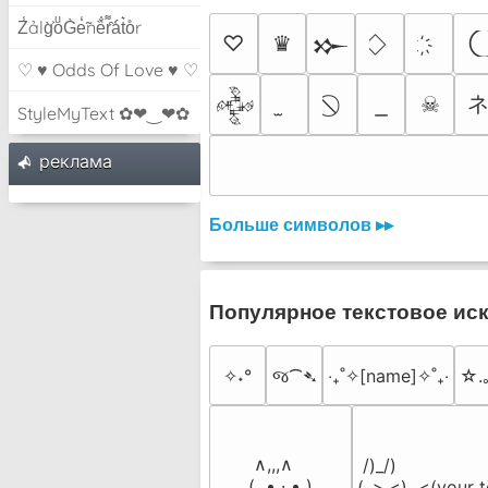
Z̾ảlg̀͐oͧG̀e̒̃nȅ̐r͌̑á͑t͛o̊r
♡
♛
𒁍
♡ ♥ Odds Of Love ♥ ♡
☠
𒅒
StyleMyText ✿❤‿❤✿
pеклама
Больше символов ▸▸
Популярное текстовое ис
✧˖°
જ⁀➴
‎‧₊˚✧[name]✧˚₊‧
☆.
 ∧,,,∧

 /)_/)

(  ̳• · • ̳)

(,,>.<)  <(your t