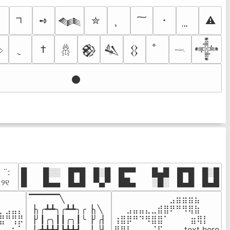
ｼ
➺
✮
･
⚠
𒈝
†

𒆙
𒈑
𒌐
𒀱
𓆣
𓎖
𒊹
· ¨:⠀

█  █░░ █▀█ █░█ █▀▀  █▄█ █▀█ █░█

. ୨୧⠀
█  █▄▄ █▄█ ▀▄▀ ██▄  ░█░ █▄█ █▄█
▔▔▔▔▔╲

⠀⠀⠀⠀⠀⠀⠀⠀⠀⣠⣶⣶⣶⣦⠀⠀

⠀⠀⠀⠀

▕╮╭┻┻╮╭┻┻╮╭▕╮╲

⠀⠀⣠⣤⣤⣄⣀⣾⣿⠟⠛⠻⢿⣷⠀

⣦⣾⣿⣧

▕╯┃╭╮┃┃╭╮┃╰▕╯╭▏

⢰⣿⡿⠛⠙⠻⣿⣿⠁⠀⠀ ⠀⣶⢿⡇

⠛⠀⡘⠏

▕╭┻┻┻┛┗┻┻┛  ▕  ╰▏

⢿⣿⣇⠀⠀⠀⠈⠏⠀⠀⠀ text here
