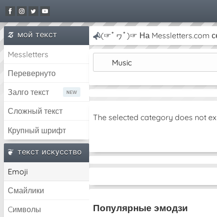
мой текст
(☞ﾟヮﾟ)☞ На Messletters.com се
Messletters
Music
Перевернуто
Залго текст
Сложный текст
The selected category does not ex
Крупный шрифт
текст искусство
Emoji
Смайлики
Популярные эмодзи
Cимволы