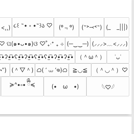
૮꒰ ˶• ༝ •˶꒱ა ♡
(º﹃º)
(˶˃⤙˂˶)
(_　_|||)
 <,,)
˚ ♡ ପ(๑•ᴗ•๑)ଓ ♡˚₊‧⁺ ₊ ⊹
(─‿‿─)
(⸝⸝⸝>﹏<⸝⸝⸝)
（＾ω＾）
̫͡•ʔ•̫͡•ʕ•̫͡•ʔ•̫͡•ʕ•̫͡•ʕ•̫͡•ʔ•̫͡•ʔ•̫͡•
˙ᴗ˙
(＾▽＾)
ᜊ( ‘ ⩊ ‘𖦹)ᜊ
（＾◡＾）♡
¬”)
≧◡≦
≽^•༚• ྀིྀ≼
(•　ω　•)
𓆩♡𓆪