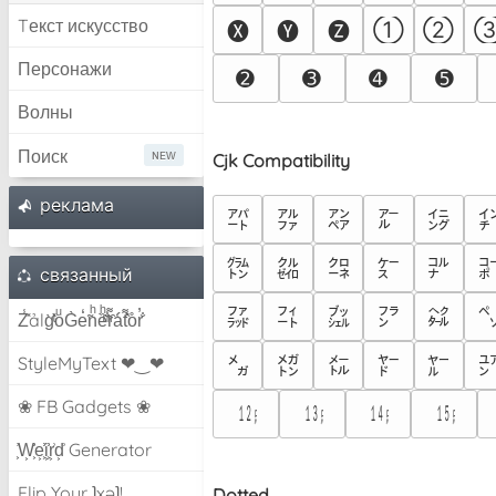
Tекст искусство
①
②
🅧
🅨
🅩
Персонажи
➋
➌
➍
➎
Волны
Поиск
Cjk Compatibility
pеклама
㌃
㌀
㌁
㌂
㌄
㌙
㌚
㌛
㌜
㌝
связанный
㌶
㌲
㌳
㌴
㌵
Z̾̽ảlg̀͐ͭ̽oͧG̀e̒̃nͪȅͪͫ̏̐r͌̑á͑t͌̑͛o̊r̓̐
㍍
StyleMyText ❤‿❤
㍋
㍌
㍎
㍏
❀ FB Gadgets ❀
㍤
㍥
㍦
㍧
͕͗W͕͕͗͗e͕͕͗͗i͕͕͗͗r͕͗d͕͗ Generator
Flip Your ʇxəʇ!
Dotted