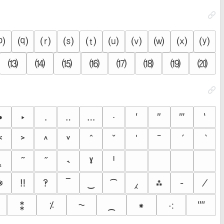
⒫
⒬
⒭
⒮
⒯
⒰
⒱
⒲
⒳
⒴
⒀
⒁
⒂
⒃
⒄
⒅
⒆
⒇
•
‣
․
‥
…
‧
′
″
‴
‵
˂
˃
˄
˅
ˆ
ˇ
ˈ
ˉ
ˊ
ˋ
˛
˜
˝
˞
ˠ
ˡ
※
‼
‽
‾
‿
⁀
⁁
⁂
⁃
⁄
⁑
⁒
⁓
⁔
⁕
⁖
⁗