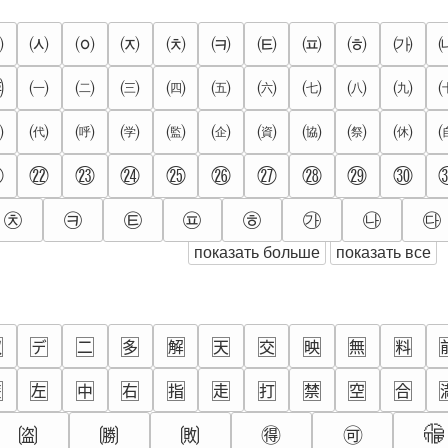
㈅
㈆
㈇
㈈
㈉
㈊
㈋
㈌
㈍
㈎
㈠
㈡
㈢
㈣
㈤
㈥
㈦
㈧
㈨
㈞
㈸
㈹
㈺
㈻
㈼
㈽
㈾
㈿
㉀
㉁
㉑
㉒
㉓
㉔
㉕
㉖
㉗
㉘
㉙
㉚
㉩
㉪
㉫
㉬
㉭
㉮
㉯
㉰
показать больше
показать все

🈓
🈔
🈕
🈖
🈗
🈘
🈙
🈚
🈛

🈬
🈭
🈮
🈯
🈰
🈱
🈲
🈳
🈴
🉠
🉆
🉇
🉈
🉐
🉑