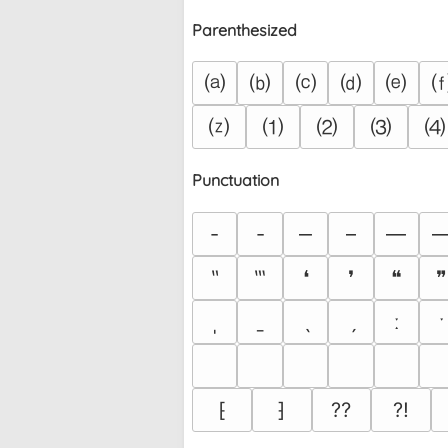
Parenthesized
⒜
⒝
⒞
⒟
⒠
⒵
⑴
⑵
⑶
⑷
Punctuation
‐
‑
‒
–
—
‶
‷
❛
❜
❝
❞
ˌ
ˍ
ˎ
ˏ
ː
ˑ
⁅
⁆
⁇
⁈