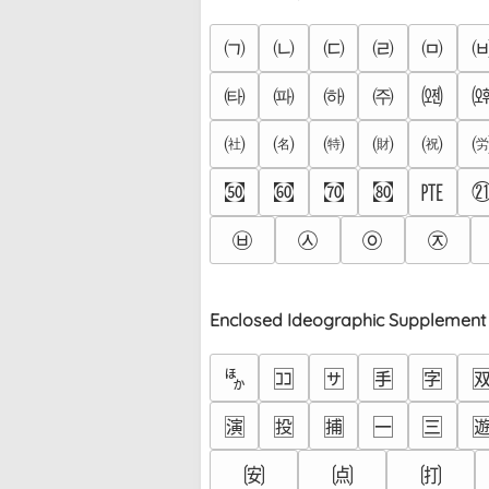
㈀
㈁
㈂
㈃
㈄
㈙
㈚
㈛
㈜
㈝
㈳
㈴
㈵
㈶
㈷
㉌
㉍
㉎
㉏
㉐
㉥
㉦
㉧
㉨
Enclosed Ideographic Supplement
🈀
🈁
🈂
🈐
🈑

🈦
🈧
🈨
🈩
🈪

🉃
🉄
🉅