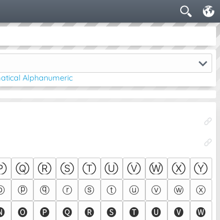
tical Alphanumeric
Ⓟ
Ⓠ
Ⓡ
Ⓢ
Ⓣ
Ⓤ
Ⓥ
Ⓦ
Ⓧ
Ⓨ
ⓞ
ⓟ
ⓠ
ⓡ
ⓢ
ⓣ
ⓤ
ⓥ
ⓦ
ⓧ
🅝
🅞
🅟
🅠
🅡
🅢
🅣
🅤
🅥
🅦