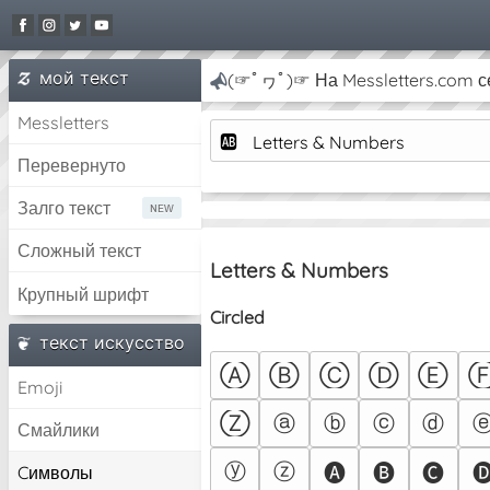
мой текст
(☞ﾟヮﾟ)☞ На Messletters.com се
Messletters
🆎
Letters & Numbers
Перевернуто
Залго текст
Сложный текст
Letters & Numbers
Крупный шрифт
Circled
текст искусство
Ⓐ
Ⓑ
Ⓒ
Ⓓ
Ⓔ
Emoji
ⓐ
ⓑ
ⓒ
ⓓ
Ⓩ
Смайлики
ⓨ
ⓩ
🅐
🅑
🅒

Cимволы