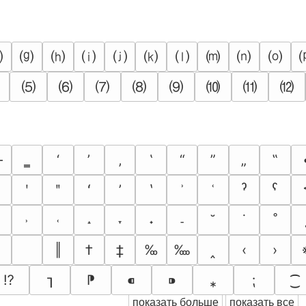
⒡
⒢
⒣
⒤
⒥
⒦
⒧
⒨
⒩
⒪
⑸
⑹
⑺
⑻
⑼
⑽
⑾
⑿
―
‗
‘
’
‚
‛
“
”
„
‟
ʹ
ʺ
ʻ
ʼ
ʽ
ʾ
ʿ
ˀ
ˁ
˒
˓
˔
˕
˖
˗
˘
˙
˚
‖
†
‡
‰
‱
‸
‹
›
⁉
⁊
⁋
⁌
⁍
⁎
⁏
⁐
показать больше
показать все