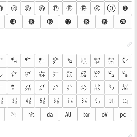
⑬
⑭
⑮
⑯
⑰
⑱
⑲
⑳
⓪
➊
⓮
⓯
⓰
⓱
⓲
⓳
⓴
㌔
㌘
㌏
㌐
㌑
㌒
㌓
㌕
㌖
㌗
㌫
㌬
㌨
㌩
㌪
㌭
㌮
㌯
㌰
㌱
㍉
㍊
㍁
㍂
㍃
㍄
㍅
㍆
㍇
㍈
㍚
㍛
㍜
㍝
㍞
㍟
㍠
㍡
㍢
㍣
㍰
㍱
㍲
㍳
㍴
㍵
㍶