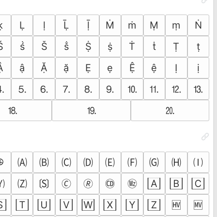
ḳ
Ḷ
ḷ
Ḹ
ḹ
Ṁ
ṁ
Ṃ
ṃ
Ṅ
Ṥ
ṥ
Ṧ
ṧ
Ṩ
ṩ
Ṫ
ṫ
Ṭ
ṭ
Ậ
ậ
Ặ
ặ
Ẹ
ẹ
Ệ
ệ
Ị
ị
⒋
⒌
⒍
⒎
⒏
⒐
⒑
⒒
⒓
⒔
⒙
⒚
⒛
🄏
🄐
🄑
🄒
🄓
🄔
🄕
🄖
🄗
🄘
🄰
🄱
🄲
🄨
🄩
🄪
🄫
🄬
🄭
🄮
🅂
🅃
🅄
🅅
🅆
🅇
🅈
🅉
🅊
🅋