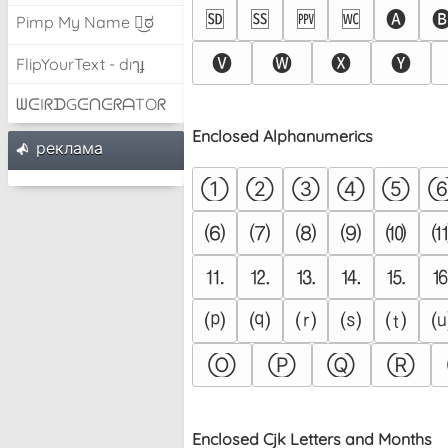
🅌
🅍
🅎
🅏
🅐

Pimp My Name ಠ͜ಠ
🅥
🅦
🅧
🅨
FlipYourText - dıๅɟ
ᗯᕮIᖇᗪGᕮᑎᕮᖇᗩTOᖇ
Enclosed Alphanumerics
pеклама
①
②
③
④
⑤
⑹
⑺
⑻
⑼
⑽
⒒
⒓
⒔
⒕
⒖
⒫
⒬
⒭
⒮
⒯
Ⓞ
Ⓟ
Ⓠ
Ⓡ
Enclosed Cjk Letters and Months