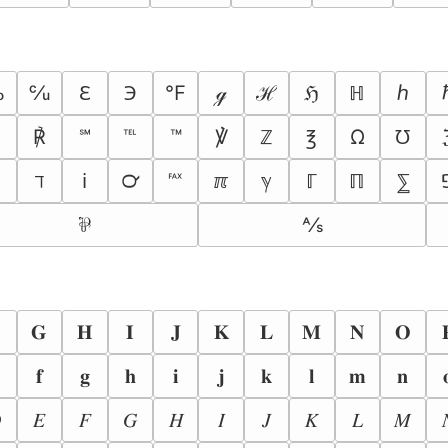
℅
℆
℉
ℇ
℈
ℊ
ℋ
ℌ
ℍ
ℎ
℞
℟
℠
℡
™
℣
Ω
ℤ
℥
℧
℻
ℸ
ℹ
℺
ℼ
ℽ
ℾ
ℿ
⅀
⅍
⅌
𝐆
𝐇
𝐈
𝐉
𝐊
𝐋
𝐌
𝐍
𝐎
𝐟
𝐠
𝐡
𝐢
𝐣
𝐤
𝐥
𝐦
𝐧

𝐸
𝐹
𝐺
𝐻
𝐼
𝐽
𝐾
𝐿
𝑀