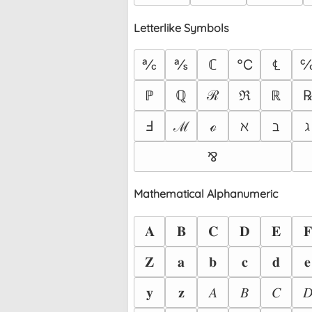
Letterlike Symbols
℀
℁
℃
ℂ
℄
ℙ
ℚ
ℛ
ℜ
ℝ
Ⅎ
ℳ
ℴ
ℵ
ℶ
ℷ
⅋
Mathematical Alphanumeric
𝐀
𝐁
𝐂
𝐃
𝐄
𝐅
𝐙
𝐚
𝐛
𝐜
𝐝
𝐞
𝐲
𝐳
𝐴
𝐵
𝐶
