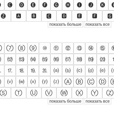

🅒
🅓
🅔
🅕
🅖
🅗
🅘
🅙
🅚
🅩
🅰
🅱
🅲
🅳
🅴
🅵
🅶
показать больше
показать все
⑪
⑫
⑬
⑭
⑮
⑥
⑦
⑧
⑨
⑩
⑾
⑿
⒀
⒁
⒂
⒃
⒄
⒅
⒆
⒇
⒗
⒘
⒙
⒚
⒛
⒜
⒝
⒞
⒟
⒠
⒰
⒱
⒲
⒳
⒴
⒵
Ⓐ
Ⓑ
Ⓒ
Ⓓ
Ⓢ
Ⓣ
Ⓤ
Ⓥ
Ⓦ
Ⓧ
Ⓨ
Ⓩ
показать больше
показать все