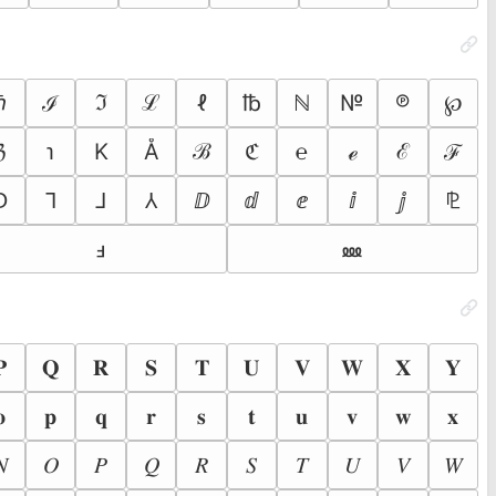
ℓ
№
℗
ℏ
ℐ
ℑ
ℒ
℔
ℕ
℘
K
Å
℮
ℨ
℩
ℬ
ℭ
ℯ
ℰ
ℱ
⅁
⅂
⅃
⅄
ⅅ
ⅆ
ⅇ
ⅈ
ⅉ
⅊
⅏
ⅎ
𝐏
𝐐
𝐑
𝐒
𝐓
𝐔
𝐕
𝐖
𝐗
𝐘
𝐨
𝐩
𝐪
𝐫
𝐬
𝐭
𝐮
𝐯
𝐰
𝐱
𝑁
𝑂
𝑃
𝑄
𝑅
𝑆
𝑇
𝑈
𝑉
𝑊