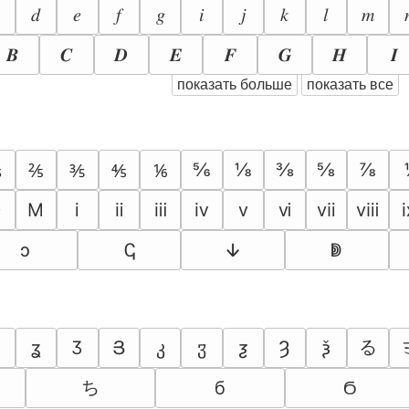
𝑑
𝑒
𝑓
𝑔
𝑖
𝑗
𝑘
𝑙
𝑚
𝑩
𝑪
𝑫
𝑬
𝑭
𝑮
𝑯
𝑰
показать больше
показать все
⅚
⅛
⅜
⅝
⅞
⅕
⅖
⅗
⅘
⅙
Ⅾ
Ⅿ
ⅰ
ⅱ
ⅲ
ⅳ
ⅴ
ⅵ
ⅶ
ⅷ
ↄ
ↅ
ↆ
ↇ
る
ʓ
Ӡ
Յ
კ
ჳ
ƺ
Ȝ
ѯ
ち
б
Ϭ