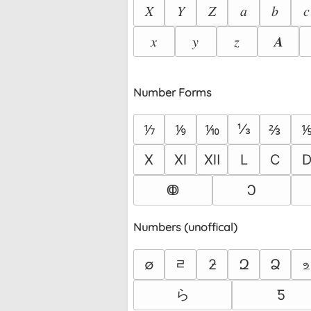
𝑋
𝑌
𝑍
𝑎
𝑏
𝑐
𝑥
𝑦
𝑧
𝑨
Number Forms
⅓
⅐
⅑
⅒
⅔
Ⅹ
Ⅺ
Ⅻ
Ⅼ
Ⅽ
ↂ
Ↄ
Numbers (unoffical)
ᆯ
∅
ƻ
Զ
Ձ
உ
ら
Ƽ