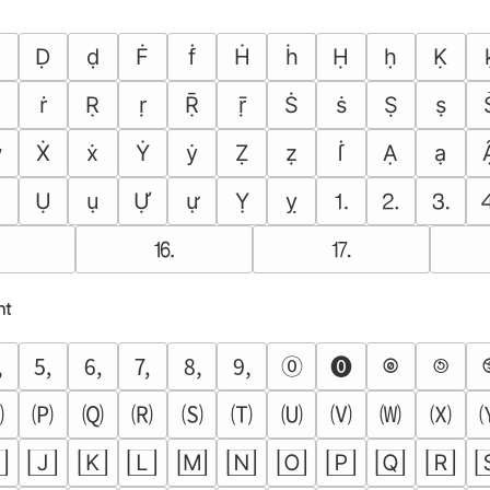
Ḍ
ḍ
Ḟ
ḟ
Ḣ
ḣ
Ḥ
ḥ
Ḳ
Ṙ
ṙ
Ṛ
ṛ
Ṝ
ṝ
Ṡ
ṡ
Ṣ
ṣ
ẉ
Ẋ
ẋ
Ẏ
ẏ
Ẓ
ẓ
ẛ
Ạ
ạ
⒈
⒉
⒊
Ụ
ụ
Ự
ự
Ỵ
ỵ
⒗
⒘
nt
🄍
🄎

🄆
🄇
🄈
🄉
🄊
🄋
🄌

🄟
🄠
🄡
🄢
🄣
🄤
🄥
🄦
🄧

🄹
🄺
🄻
🄼
🄽
🄾
🄿
🅀
🅁