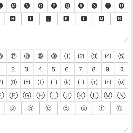
🅛
🅜
🅝
🅞
🅟
🅠
🅡
🅢
🅣
🅤
🅷
🅸
🅹
🅺
🅻
🅼
🅽
⑯
⑰
⑱
⑲
⑳
⑴
⑵
⑶
⑷
⑸
⒈
⒉
⒊
⒋
⒌
⒍
⒎
⒏
⒐
⒑
⒡
⒢
⒣
⒤
⒥
⒦
⒧
⒨
⒩
⒪
Ⓔ
Ⓕ
Ⓖ
Ⓗ
Ⓘ
Ⓙ
Ⓚ
Ⓛ
Ⓜ
Ⓝ
ⓐ
ⓑ
ⓒ
ⓓ
ⓔ
ⓕ
ⓖ