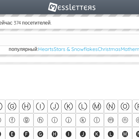
йчас 374 посетителей.
популярный:
Hearts
Stars & Snowflakes
Christmas
Mathema
Ⓕ
Ⓖ
Ⓗ
Ⓘ
Ⓙ
Ⓚ
Ⓛ
Ⓜ
Ⓝ
Ⓞ
ⓔ
ⓕ
ⓖ
ⓗ
ⓘ
ⓙ
ⓚ
ⓛ
ⓜ
ⓝ

🅔
🅕
🅖
🅗
🅘
🅙
🅚
🅛
🅜