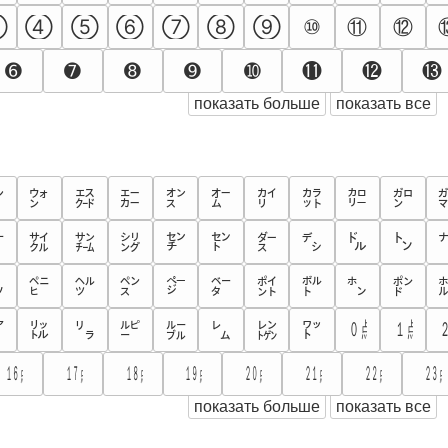
⑪
⑫
③
④
⑤
⑥
⑦
⑧
⑨
⑩
➏
➐
➑
➒
➓
⓫
⓬
⓭
показать больше
показать все
㌍
㌅
㌆
㌇
㌈
㌉
㌊
㌋
㌌
㌎
㌢
㌣
㌦
㌧
㌞
㌟
㌠
㌡
㌤
㌥
㌻
㌷
㌸
㌹
㌺
㌼
㌽
㌾
㌿
㍀
㍘
㍙
㍑
㍗
㍐
㍒
㍓
㍔
㍕
㍖
㍨
㍩
㍪
㍫
㍬
㍭
㍮
㍯
показать больше
показать все