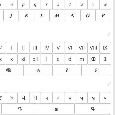
𝑛
𝑜
𝑝
𝑞
𝑟
𝑠
𝑡
𝑢
𝑣
𝑤
𝑱
𝑲
𝑳
𝑴
𝑵
𝑶
𝑷
⅟
Ⅰ
Ⅱ
Ⅲ
Ⅳ
Ⅴ
Ⅵ
Ⅶ
Ⅷ
Ⅸ
ⅸ
ⅹ
ⅺ
ⅻ
ⅼ
ⅽ
ⅾ
ⅿ
ↀ
ↁ
↊
↋
ↈ
↉
ㄋ
ਤ
Վ
Ч
५
ﾑ
ч
ҷ
ӌ
ҹ
Դ
ອ
Գ