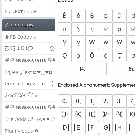
My cнαт name
Ḃ
ḃ
Ḅ
ḅ
Ḋ
ḋ
партнеры
ṅ
Ṇ
ṇ
Ṗ
ṗ
❀ FB Gadgets
Ṿ
ṿ
Ẇ
ẇ
Ẉ
Ƹ̵̡Ӝ̵̨̄Ʒ ƜЄƖƦƊ ﹗﹗﹗ ⨀_⨀
Ọ
ọ
Ộ
ộ
Ợ
ợ
웃유 мєѕѕяσυℓєттє 유웃
⒕
⒖
StyleMyText ✿❤‿❤✿
Geocaching Videos 【►】
Enclosed Alphanumeric Suppleme
Z̾ảlg̀͐oͧG̀e̒̃nȅ̐r͌̑á͑t͛o̊r
🄀
🄁
🄂
🄃
🄄

웃유 мєѕѕяσυℓєттє 유웃
🄙
🄚
🄛
🄜
🄝

♡ ♥ Odds Of Love ♥ ♡
🄳
🄴
🄵
🄶
🄷

Plant Videos ☘