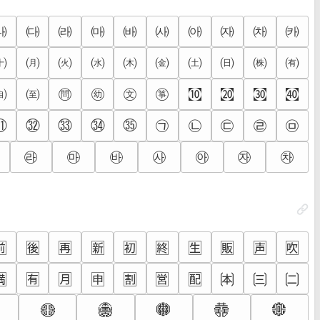
㈏
㈐
㈑
㈒
㈓
㈔
㈕
㈖
㈗
㈘
㈩
㈪
㈫
㈬
㈭
㈮
㈯
㈰
㈱
㈲
㉂
㉃
㉄
㉅
㉆
㉇
㉈
㉉
㉊
㉋
㉠
㉡
㉢
㉣
㉤
㉛
㉜
㉝
㉞
㉟
㉱
㉲
㉳
㉴
㉵
㉶
㉷
🈜
🈝
🈞
🈟
🈠
🈡
🈢
🈣
🈤
🈥
🈵
🈶
🈷
🈸
🈹
🈺
🈻
🉀
🉁
🉂
🉡
🉢
🉣
🉤
🉥