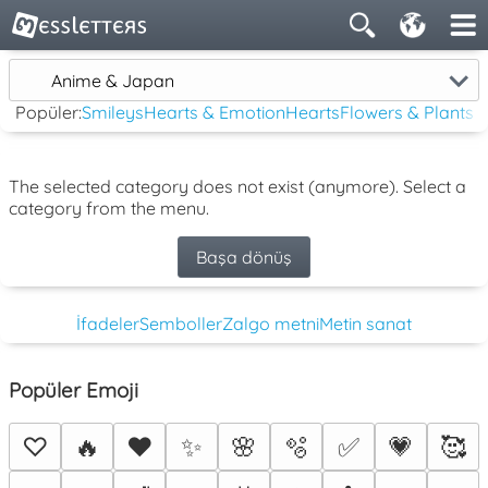
Anime & Japan
Popüler:
Smileys
Hearts & Emotion
Hearts
Flowers & Plants
The selected category does not exist (anymore). Select a
category from the menu.
Başa dönüş
İfadeler
Semboller
Zalgo metni
Metin sanat
Popüler Emoji
♡
🔥
❤️
✨
🌸
🫧
✅
💗
🥰