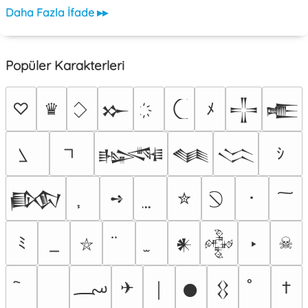
Daha Fazla İfade ▸▸
Popüler Karakterleri
♡
♛
ﾒ
𒁍
𒋲
𒍫
ｼ
𒈙
𒈝
𒈱
➺
✮
･
𒁃
ﾐ
‣
☠
𒀭
𒅒
⛥
؄
✈
†
￨
𒊹
𒌐