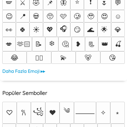
⭐
❗
🪽
⚔️
🤣
📌
🦋
🌷
💬
😉
📍
💀
🥺
🩷
🥲
🥹
😍
☺️
🎧
👀
🍀
☀️
💖
😏
🌊
🌟
💎
❄️
💋
🫶🏻
📝
🤔
❥
📃
👑
🍒
😂
💫
🐻
😘
❤️‍🔥
Daha Fazla Emoji ▸▸
Popüler Semboller
༄
꧁
♡
♥
✧
⭒
𐙚
⸻