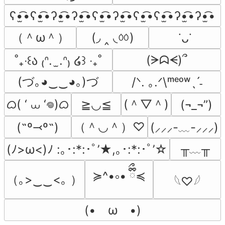
ʕ•̫͡•ʕ•̫͡•ʔ•̫͡•ʔ•̫͡•ʕ•̫͡•ʔ•̫͡•ʕ•̫͡•ʕ•̫͡•ʔ•̫͡•ʔ•̫͡•
（＾ω＾）
(◞ ‸ ◟ㆀ)
˙ᴗ˙
(ᗒᗣᗕ)՞
˚₊‧꒰ა ₍ᐢ.  ̫.ᐢ₎ ໒꒱ ‧₊˚
(づ｡◕‿‿◕｡)づ
/ᐠ. ｡.ᐟ\ᵐᵉᵒʷˎˊ˗
ᜊ( ‘ ⩊ ‘𖦹)ᜊ
(＾▽＾)
≧◡≦
(¬_¬”)
（＾◡＾）♡
(˶º⤙º˶)
(⸝⸝⸝-﹏-⸝⸝⸝)
╥﹏╥
(ﾉ>ω<)ﾉ :｡･:*:･ﾟ’★,｡･:*:･ﾟ’☆
≽^•༚• ྀིྀ≼
（｡>‿‿<｡ ）
𓆩♡𓆪
(•　ω　•)