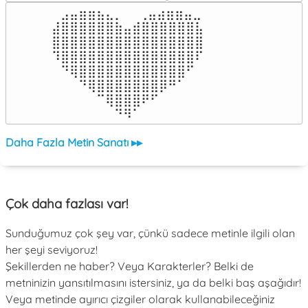
⠀⣠⣤⣶⣶⣦⣄⡀  ⠀⢀⣤⣴⣶⣶⣤⣀⠀

⣼⣿⣿⣿⣿⣿⣿⣷⣤⣾⣿⣿⣿⣿⣿⣿⣧

⣿⣿⣿⣿⣿⣿⣿⣿⣿⣿⣿⣿⣿⣿⣿⣿⣿

⠹⣿⣿⣿⣿⣿⣿⣿⣿⣿⣿⣿⣿⣿⣿⣿⠏

⠀⠙⢿⣿⣿⣿⣿⣿⣿⣿⣿⣿⣿⣿⣿⠋⠀

⠀⠀⠀⠙⢿⣿⣿⣿⣿⣿⣿⣿⡿⠛⠁⠀⠀

⠀⠀⠀⠀⠀⠉⢿⣿⣿⣿⠟⠋⠀⠀⠀⠀⠀

⠀⠀⠀⠀⠀⠀⠀⠙⠻⠁⠀⠀⠀⠀⠀⠀⠀⠀⠀⠀⠀⠀⠀
Daha Fazla Metin Sanatı ▸▸
Çok daha fazlası var!
Sunduğumuz çok şey var, çünkü sadece metinle ilgili olan
her şeyi seviyoruz!
Şekillerden ne haber? Veya Karakterler? Belki de
metninizin yansıtılmasını istersiniz, ya da belki baş aşağıdır!
Veya metinde ayırıcı çizgiler olarak kullanabileceğiniz