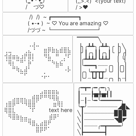
(  ̳• · • ̳)

(,,>.<)  <(your text)

/    づ♡
/ >❤️
 /)  /)  ~ ┏━━━━━━━━┓

( •-• )  ~ ♡ You are amazing ♡

/づづ ~ ┗━━━━━━━━┛
▔▔▔▔▔╲

⠀⠀⠀⠀⠀⠀⢀⣰⣀⠀⠀⠀⠀⠀⠀⠀⠀

▕╮╭┻┻╮╭┻┻╮╭▕╮╲

⢀⣀⠀⠀⠀⢀⣄⠘⠀⠀⣶⡿⣷⣦⣾⣿⣧

▕╯┃╭╮┃┃╭╮┃╰▕╯╭▏

⢺⣾⣶⣦⣰⡟⣿⡇⠀⠀⠻⣧⠀⠛⠀⡘⠏

▕╭┻┻┻┛┗┻┻┛  ▕  ╰▏

⠈⢿⡆⠉⠛⠁⡷⠁⠀⠀⠀⠉⠳⣦⣮⠁⠀

▕╰━━━┓┈┈┈╭╮▕╭╮▏

⠀⠀⠛⢷⣄⣼⠃⠀⠀⠀⠀⠀⠀⠉⠀⠠⡧

▕╭╮╰┳┳┳┳╯╰╯▕╰╯▏

⠀⠀⠀⠀⠉⠋⠀⠀⠀⠠⡥⠄⠀⠀⠀⠀⠀
▕╰╯┈┗┛┗┛┈╭╮▕╮┈▏
╭━┳━╭━╭━╮╮

⠀⠀⠀⠀⠀⠀⠀⠀⠀⣠⣶⣶⣶⣦⠀⠀

┃┈┈┈┣▅╋▅┫┃

⠀⠀⣠⣤⣤⣄⣀⣾⣿⠟⠛⠻⢿⣷⠀

┃┈┃┈╰━╰━━━━━━╮

⢰⣿⡿⠛⠙⠻⣿⣿⠁⠀⠀ ⠀⣶⢿⡇

╰┳╯┈┈┈┈┈┈┈┈┈◢▉◣

⢿⣿⣇⠀⠀⠀⠈⠏⠀⠀⠀ text here

╲┃┈┈┈┈┈┈┈┈┈▉▉▉

⠀⠻⣿⣷⣦⣤⣀⠀⠀⠀ ⠀⣾⡿⠃⠀

╲┃┈┈┈┈┈┈┈┈┈◥▉◤

⠀⠀⠀⠀⠉⠉⠻⣿⣄⣴⣿⠟⠀⠀⠀

╲┃┈┈┈┈╭━┳━━━━╯

⠀⠀⠀⠀⠀⠀⠀⠀⣿⡿⠟⠁⠀⠀⠀
╲┣━━━━━━┫﻿