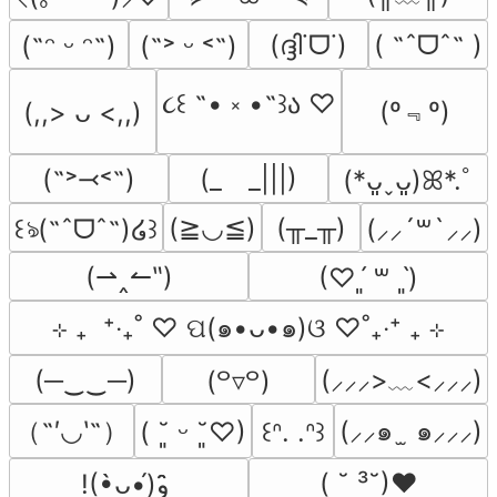
(ദ്ദി˙ᗜ˙)
( ˶ˆᗜˆ˵ )
(˶ᵔ ᵕ ᵔ˶)
(˶˃ ᵕ ˂˶)
૮꒰ ˶• ༝ •˶꒱ა ♡
(º﹃º)
(,,> ᴗ <,,)
(˶˃⤙˂˶)
(_　_|||)
(*ᴗ͈ˬᴗ͈)ꕤ*.ﾟ
(≧◡≦)
(╥_╥)
꒰ঌ(˶ˆᗜˆ˵)໒꒱
(⸝⸝´꒳`⸝⸝)
(⇀‸↼‶)
(♡ˊ͈ ꒳ ˋ͈)
⊹ ₊  ⁺‧₊˚ ♡ ପ(๑•ᴗ•๑)ଓ ♡˚₊‧⁺ ₊ ⊹
(─‿‿─)
(⸝⸝⸝>﹏<⸝⸝⸝)
(꒪▿꒪)
（˶′◡‵˶）
(⸝⸝๑  ̫ ๑⸝⸝⸝)
( ˘͈ ᵕ ˘͈♡)
꒰ᐢ. .ᐢ꒱
( ˘ ³˘)♥
!(•̀ᴗ•́)و ̑̑