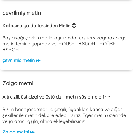
çevrilmiş metin
Kafasına ya da tersinden Metin 🙃
Baş aşağı çevirin metin, aynı anda ters ters koymak veya
metin tersine yapmak ve! HOUSE - ƎƧUOH - HOႶƧE -
ƎS∩OH
çevrilmiş metin ▸▸
Zalgo metni
Altı çizili, üst çizgi ve üstü çizili metin süslemeleri 〰️
Bizim basit jeneratör ile çizgili, fiyonklar, kanca ve diğer
şekiller ile metin dekore edebilirsiniz. Eğer metin üzerinde
veya aracılığıyla, altına ekleyebilirsiniz.
Zalgo metni ▸▸