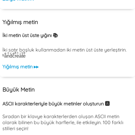
Yığılmış metin
İki metin üst üste yığını 📚
İki satır boşluk kullanmadan iki metin üst üste yerleştirin.
ᵇaͤnͨdͬcͤrͣeͭaͥtͮeͤ
Yığılmış metin ▸▸
Büyük Metin
ASCII karakterleriyle büyük metinler oluşturun 🅰️
Sıradan bir klavye karakterlerden oluşan ASCII metin
olarak bilinen bu büyük harflerle, ile etkileyin. 100 farklı
stilleri seçin!