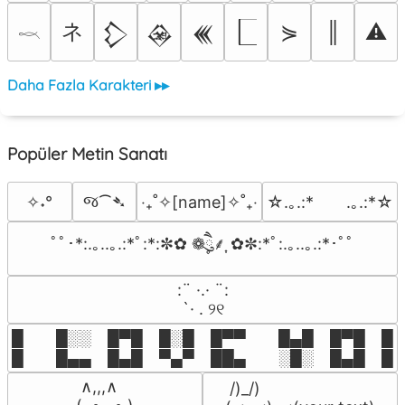
ネ
⋟
║
⚠
𒁷
𒊲
𒌍
𓎖
Daha Fazla Karakteri ▸▸
Popüler Metin Sanatı
જ⁀➴
✧˖°
‎‧₊˚✧[name]✧˚₊‧
☆.｡.:*　　.｡.:*☆
ﾟﾟ･*:.｡..｡.:*ﾟ:*:✼✿ ❁ཻུ۪۪⸙͎ ✿✼:*ﾟ:.｡..｡.:*･ﾟﾟ
⠀:¨ ·.· ¨:⠀

⠀ `· . ୨୧⠀
█  █░░ █▀█ █░█ █▀▀  █▄█ █▀█ █░█
█  █▄▄ █▄█ ▀▄▀ ██▄  ░█░ █▄█ █▄
 ∧,,,∧

 /)_/)
