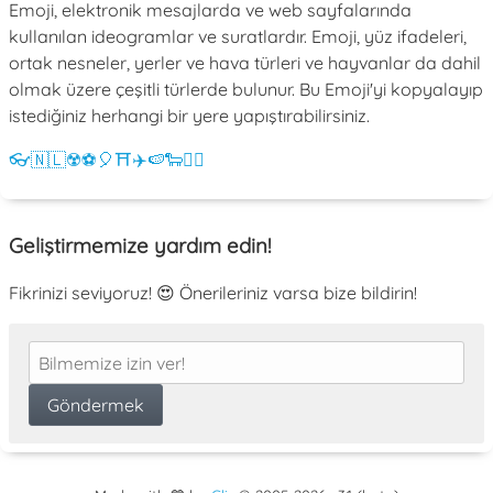
Emoji, elektronik mesajlarda ve web sayfalarında
kullanılan ideogramlar ve suratlardır. Emoji, yüz ifadeleri,
ortak nesneler, yerler ve hava türleri ve hayvanlar da dahil
olmak üzere çeşitli türlerde bulunur. Bu Emoji'yi kopyalayıp
istediğiniz herhangi bir yere yapıştırabilirsiniz.
👓
🇳🇱
☢️
⚽
🎈
⛩️
✈️
🍉
🐑
💁‍♀️
Geliştirmemize yardım edin!
Fikrinizi seviyoruz! 😍 Önerileriniz varsa bize bildirin!