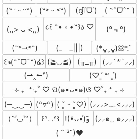
(ദ്ദി˙ᗜ˙)
( ˶ˆᗜˆ˵ )
(˶ᵔ ᵕ ᵔ˶)
(˶˃ ᵕ ˂˶)
૮꒰ ˶• ༝ •˶꒱ა ♡
(º﹃º)
(,,> ᴗ <,,)
(˶˃⤙˂˶)
(_　_|||)
(*ᴗ͈ˬᴗ͈)ꕤ*.ﾟ
(≧◡≦)
(╥_╥)
꒰ঌ(˶ˆᗜˆ˵)໒꒱
(⸝⸝´꒳`⸝⸝)
(⇀‸↼‶)
(♡ˊ͈ ꒳ ˋ͈)
⊹ ₊  ⁺‧₊˚ ♡ ପ(๑•ᴗ•๑)ଓ ♡˚₊‧⁺ ₊ ⊹
(─‿‿─)
(⸝⸝⸝>﹏<⸝⸝⸝)
(꒪▿꒪)
( ˘͈ ᵕ ˘͈♡)
（˶′◡‵˶）
(⸝⸝๑  ̫ ๑⸝⸝⸝)
꒰ᐢ. .ᐢ꒱
!(•̀ᴗ•́)و ̑̑
( ˘ ³˘)♥