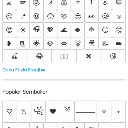
⭐
❗
⚔️
🪽
🤣
📌
🦋
🌷
💬
😉
📍
💀
🥺
🩷
🥹
👀
🥲
☺️
🎧
❄️
😍
☀️
💖
🌊
🍀
😏
🤔
❥
📃
🌟
💎
💋
🐻
🎥
📝
👑
🍒
😂
❌
😘
❤️‍🔥
Daha Fazla Emoji ▸▸
Popüler Semboller
༄
꧁
♡
♥
✧
⭒
𐙚
⸻