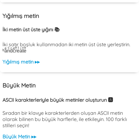
Yığılmış metin
İki metin üst üste yığını 📚
İki satır boşluk kullanmadan iki metin üst üste yerleştirin.
ᵇaͤnͨdͬcͤrͣeͭaͥtͮeͤ
Yığılmış metin ▸▸
Büyük Metin
ASCII karakterleriyle büyük metinler oluşturun 🅰️
Sıradan bir klavye karakterlerden oluşan ASCII metin
olarak bilinen bu büyük harflerle, ile etkileyin. 100 farklı
stilleri seçin!
Büyük Metin ▸▸