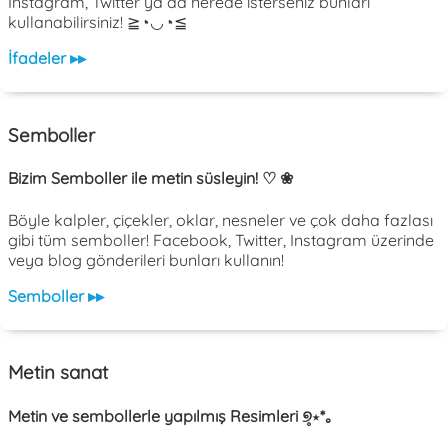
Instagram, Twitter ya da nerede isterseniz bunları
kullanabilirsiniz! ≧◔◡◔≦
İfadeler ▸▸
Semboller
Bizim Semboller ile metin süsleyin! ♡ ❀
Böyle kalpler, çiçekler, oklar, nesneler ve çok daha fazlası
gibi tüm semboller! Facebook, Twitter, Instagram üzerinde
veya blog gönderileri bunları kullanın!
Semboller ▸▸
Metin sanat
Metin ve sembollerle yapılmış Resimleri ୭̥⋆*｡