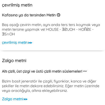
çevrilmiş metin
Kafasına ya da tersinden Metin 🙃
Baş aşağı çevirin metin, aynı anda ters ters koymak veya
metin tersine yapmak ve! HOUSE - ƎƧUOH - HOႶƧE -
ƎS∩OH
çevrilmiş metin ▸▸
Zalgo metni
Altı çizili, üst çizgi ve üstü çizili metin süslemeleri 〰️
Bizim basit jeneratör ile çizgili, fiyonklar, kanca ve diğer
şekiller ile metin dekore edebilirsiniz. Eğer metin üzerinde
veya aracılığıyla, altına ekleyebilirsiniz.
Zalgo metni ▸▸