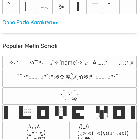
￣
⋟
║
𓎖
Daha Fazla Karakteri ▸▸
Popüler Metin Sanatı
જ⁀➴
✧˖°
‎‧₊˚✧[name]✧˚₊‧
☆.｡.:*　　.｡.:*☆
ﾟﾟ･*:.｡..｡.:*ﾟ:*:✼✿ ❁ཻུ۪۪⸙͎ ✿✼:*ﾟ:.｡..｡.:*･ﾟﾟ
⠀:¨ ·.· ¨:⠀

⠀ `· . ୨୧⠀
█  █░░ █▀█ █░█ █▀▀  █▄█ █▀█ █░█
█  █▄▄ █▄█ ▀▄▀ ██▄  ░█░ █▄█ █▄
 ∧,,,∧

 /)_/)

(  ̳• · • ̳)

(,,>.<)  <(your text)
