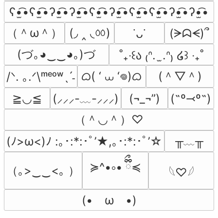
ʕ•̫͡•ʕ•̫͡•ʔ•̫͡•ʔ•̫͡•ʕ•̫͡•ʔ•̫͡•ʕ•̫͡•ʕ•̫͡•ʔ•̫͡•ʔ•̫͡•
（＾ω＾）
(◞ ‸ ◟ㆀ)
(ᗒᗣᗕ)՞
˙ᴗ˙
(づ｡◕‿‿◕｡)づ
˚₊‧꒰ა ₍ᐢ.  ̫.ᐢ₎ ໒꒱ ‧₊˚
ᜊ( ‘ ⩊ ‘𖦹)ᜊ
(＾▽＾)
/ᐠ. ｡.ᐟ\ᵐᵉᵒʷˎˊ˗
≧◡≦
(¬_¬”)
(˶º⤙º˶)
(⸝⸝⸝-﹏-⸝⸝⸝)
（＾◡＾）♡
╥﹏╥
(ﾉ>ω<)ﾉ :｡･:*:･ﾟ’★,｡･:*:･ﾟ’☆
≽^•༚• ྀིྀ≼
（｡>‿‿<｡ ）
𓆩♡𓆪
(•　ω　•)