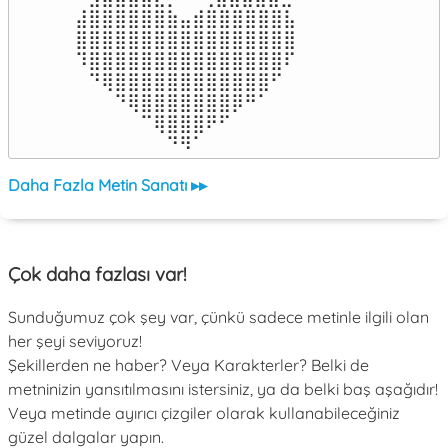
⣼⣿⣿⣿⣿⣿⣿⣷⣤⣾⣿⣿⣿⣿⣿⣿⣧

⣿⣿⣿⣿⣿⣿⣿⣿⣿⣿⣿⣿⣿⣿⣿⣿⣿

⠹⣿⣿⣿⣿⣿⣿⣿⣿⣿⣿⣿⣿⣿⣿⣿⠏

⠀⠙⢿⣿⣿⣿⣿⣿⣿⣿⣿⣿⣿⣿⣿⠋⠀

⠀⠀⠀⠙⢿⣿⣿⣿⣿⣿⣿⣿⡿⠛⠁⠀⠀

⠀⠀⠀⠀⠀⠉⢿⣿⣿⣿⠟⠋⠀⠀⠀⠀⠀

⠀⠀⠀⠀⠀⠀⠀⠙⠻⠁⠀⠀⠀⠀⠀⠀⠀⠀⠀⠀⠀⠀⠀
Daha Fazla Metin Sanatı ▸▸
Çok daha fazlası var!
Sunduğumuz çok şey var, çünkü sadece metinle ilgili olan
her şeyi seviyoruz!
Şekillerden ne haber? Veya Karakterler? Belki de
metninizin yansıtılmasını istersiniz, ya da belki baş aşağıdır!
Veya metinde ayırıcı çizgiler olarak kullanabileceğiniz
güzel dalgalar yapın.