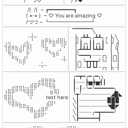
/    づ♡
/ >❤️
 /)  /)  ~ ┏━━━━━━━━┓

( •-• )  ~ ♡ You are amazing ♡

/づづ ~ ┗━━━━━━━━┛
▔▔▔▔▔╲

⠀⠀⠀⠀⠀⠀⢀⣰⣀⠀⠀⠀⠀⠀⠀⠀⠀

▕╮╭┻┻╮╭┻┻╮╭▕╮╲

⢀⣀⠀⠀⠀⢀⣄⠘⠀⠀⣶⡿⣷⣦⣾⣿⣧

▕╯┃╭╮┃┃╭╮┃╰▕╯╭▏

⢺⣾⣶⣦⣰⡟⣿⡇⠀⠀⠻⣧⠀⠛⠀⡘⠏

▕╭┻┻┻┛┗┻┻┛  ▕  ╰▏

⠈⢿⡆⠉⠛⠁⡷⠁⠀⠀⠀⠉⠳⣦⣮⠁⠀

▕╰━━━┓┈┈┈╭╮▕╭╮▏

⠀⠀⠛⢷⣄⣼⠃⠀⠀⠀⠀⠀⠀⠉⠀⠠⡧

▕╭╮╰┳┳┳┳╯╰╯▕╰╯▏

⠀⠀⠀⠀⠉⠋⠀⠀⠀⠠⡥⠄⠀⠀⠀⠀⠀
▕╰╯┈┗┛┗┛┈╭╮▕╮┈▏
╭━┳━╭━╭━╮╮

⠀⠀⠀⠀⠀⠀⠀⠀⠀⣠⣶⣶⣶⣦⠀⠀

┃┈┈┈┣▅╋▅┫┃

⠀⠀⣠⣤⣤⣄⣀⣾⣿⠟⠛⠻⢿⣷⠀

┃┈┃┈╰━╰━━━━━━╮

⢰⣿⡿⠛⠙⠻⣿⣿⠁⠀⠀ ⠀⣶⢿⡇

╰┳╯┈┈┈┈┈┈┈┈┈◢▉◣

⢿⣿⣇⠀⠀⠀⠈⠏⠀⠀⠀ text here

╲┃┈┈┈┈┈┈┈┈┈▉▉▉

⠀⠻⣿⣷⣦⣤⣀⠀⠀⠀ ⠀⣾⡿⠃⠀

╲┃┈┈┈┈┈┈┈┈┈◥▉◤

⠀⠀⠀⠀⠉⠉⠻⣿⣄⣴⣿⠟⠀⠀⠀

╲┃┈┈┈┈╭━┳━━━━╯

⠀⠀⠀⠀⠀⠀⠀⠀⣿⡿⠟⠁⠀⠀⠀
╲┣━━━━━━┫﻿
⠀⣠⣤⣶⣶⣦⣄⡀  ⠀⢀⣤⣴⣶⣶⣤⣀⠀
