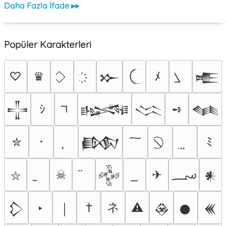
Daha Fazla İfade ▸▸
Popüler Karakterleri
♡
♛
ﾒ
𒁍
𒍫
ｼ
➺
𒋲
𒈙
𒈱
𒈝
✮
･
ﾐ
𒁃
؄
☠
✈
𒅒
𒀭
⛥
ネ
‣
†
⚠
𒁷
￨
𒊲
𒊹
𒌍