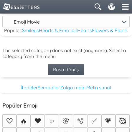
Emoji Movie
Popüler:
Smileys
Hearts & Emotion
Hearts
Flowers & Plants
The selected category does not exist (anymore). Select a
category from the menu.
Başa dönüş
İfadeler
Semboller
Zalgo metni
Metin sanat
Popüler Emoji
♡
🔥
❤️
✨
🌸
🫧
✅
💗
🥰