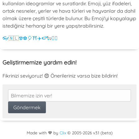
kullanılan ideogramlar ve suratlardır. Emoji, yüz ifadeleri,
ortak nesneler, yerler ve hava türleri ve hayvanlar da dahil
olmak üzere çeşitli türlerde bulunur. Bu Emoji'yi kopyalayıp
istediğiniz herhangi bir yere yapıştırabilirsiniz.
👓
🇳🇱
☢️
⚽
🎈
⛩️
✈️
🍉
🐑
💁‍♀️
Geliştirmemize yardım edin!
Fikrinizi seviyoruz! 😍 Önerileriniz varsa bize bildirin!
Made with 💙 by
Clix
©
2005
-2026 v3.1 (beta)