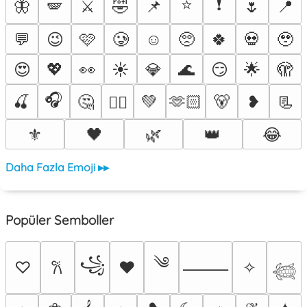
⭐
❗
🦋
🪽
⚔️
🤣
📌
🌷
📍
💬
😉
🩷
🥲
☺️
🥺
🍀
💀
🥹
😍
💖
👀
☀️
💎
🌊
😏
🌟
🫣
🎧
🍒
🤔
💚
🫶🏻
🐻
❥
📃
❤️‍🔥
⚜️
🖤
🌿
👑
😂
Daha Fazla Emoji ▸▸
Popüler Semboller
༄
꧁
♡
♥
✧
𐙚
⸻
𓆉