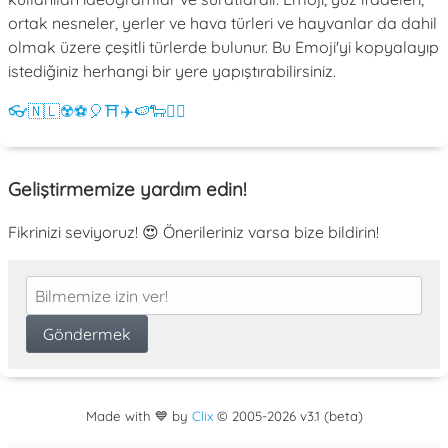
ortak nesneler, yerler ve hava türleri ve hayvanlar da dahil
olmak üzere çeşitli türlerde bulunur. Bu Emoji'yi kopyalayıp
istediğiniz herhangi bir yere yapıştırabilirsiniz.
👓
🇳🇱
☢️
⚽
🎈
⛩️
✈️
🍉
🐑
💁‍♀️
Geliştirmemize yardım edin!
Fikrinizi seviyoruz! 😍 Önerileriniz varsa bize bildirin!
Made with 💙 by
Clix
©
2005
-2026 v3.1 (beta)