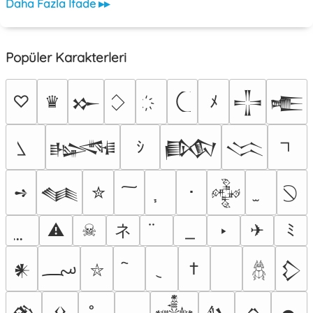
Daha Fazla İfade ▸▸
Popüler Karakterleri
♡
♛
ﾒ
𒁍
𒋲
𒍫
ｼ
𒈙
𒁃
𒈱
➺
✮
･
𒈝
𒅒
ネ
⚠
☠
‣
✈
ﾐ
؄
†
𒀭
𒁷
⛥
𓆣