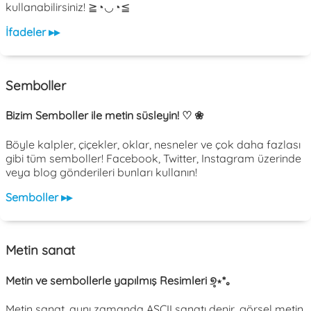
kullanabilirsiniz! ≧◔◡◔≦
İfadeler ▸▸
Semboller
Bizim Semboller ile metin süsleyin! ♡ ❀
Böyle kalpler, çiçekler, oklar, nesneler ve çok daha fazlası
gibi tüm semboller! Facebook, Twitter, Instagram üzerinde
veya blog gönderileri bunları kullanın!
Semboller ▸▸
Metin sanat
Metin ve sembollerle yapılmış Resimleri ୭̥⋆*｡
Metin sanat, aynı zamanda ASCII sanatı denir, görsel metin