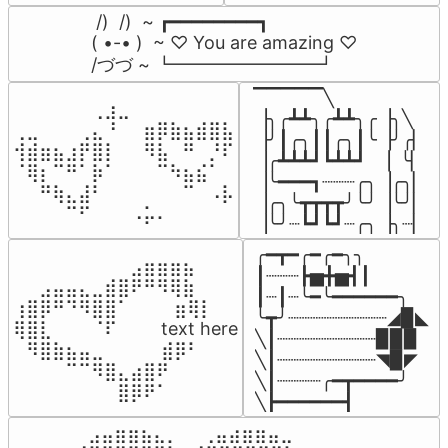
 /)  /)  ~ ┏━━━━━━━━┓

( •-• )  ~ ♡ You are amazing ♡

/づづ ~ ┗━━━━━━━━┛
▔▔▔▔▔╲

⠀⠀⠀⠀⠀⠀⢀⣰⣀⠀⠀⠀⠀⠀⠀⠀⠀

▕╮╭┻┻╮╭┻┻╮╭▕╮╲

⢀⣀⠀⠀⠀⢀⣄⠘⠀⠀⣶⡿⣷⣦⣾⣿⣧

▕╯┃╭╮┃┃╭╮┃╰▕╯╭▏

⢺⣾⣶⣦⣰⡟⣿⡇⠀⠀⠻⣧⠀⠛⠀⡘⠏

▕╭┻┻┻┛┗┻┻┛  ▕  ╰▏

⠈⢿⡆⠉⠛⠁⡷⠁⠀⠀⠀⠉⠳⣦⣮⠁⠀

▕╰━━━┓┈┈┈╭╮▕╭╮▏

⠀⠀⠛⢷⣄⣼⠃⠀⠀⠀⠀⠀⠀⠉⠀⠠⡧

▕╭╮╰┳┳┳┳╯╰╯▕╰╯▏

⠀⠀⠀⠀⠉⠋⠀⠀⠀⠠⡥⠄⠀⠀⠀⠀⠀
▕╰╯┈┗┛┗┛┈╭╮▕╮┈▏
╭━┳━╭━╭━╮╮

⠀⠀⠀⠀⠀⠀⠀⠀⠀⣠⣶⣶⣶⣦⠀⠀

┃┈┈┈┣▅╋▅┫┃

⠀⠀⣠⣤⣤⣄⣀⣾⣿⠟⠛⠻⢿⣷⠀

┃┈┃┈╰━╰━━━━━━╮

⢰⣿⡿⠛⠙⠻⣿⣿⠁⠀⠀ ⠀⣶⢿⡇

╰┳╯┈┈┈┈┈┈┈┈┈◢▉◣

⢿⣿⣇⠀⠀⠀⠈⠏⠀⠀⠀ text here

╲┃┈┈┈┈┈┈┈┈┈▉▉▉

⠀⠻⣿⣷⣦⣤⣀⠀⠀⠀ ⠀⣾⡿⠃⠀

╲┃┈┈┈┈┈┈┈┈┈◥▉◤

⠀⠀⠀⠀⠉⠉⠻⣿⣄⣴⣿⠟⠀⠀⠀

╲┃┈┈┈┈╭━┳━━━━╯

⠀⠀⠀⠀⠀⠀⠀⠀⣿⡿⠟⠁⠀⠀⠀
╲┣━━━━━━┫﻿
⠀⣠⣤⣶⣶⣦⣄⡀  ⠀⢀⣤⣴⣶⣶⣤⣀⠀
