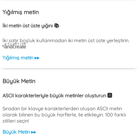
Yığılmış metin
İki metin üst üste yığını 📚
İki satır boşluk kullanmadan iki metin üst üste yerleştirin.
ᵇaͤnͨdͬcͤrͣeͭaͥtͮeͤ
Yığılmış metin ▸▸
Büyük Metin
ASCII karakterleriyle büyük metinler oluşturun 🅰️
Sıradan bir klavye karakterlerden oluşan ASCII metin
olarak bilinen bu büyük harflerle, ile etkileyin. 100 farklı
stilleri seçin!
Büyük Metin ▸▸