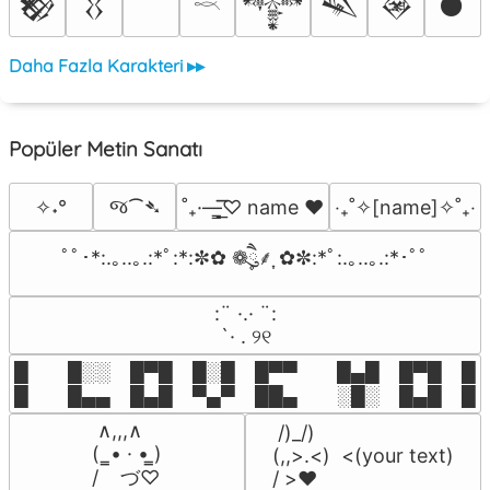
𒆙
𒌐
𒀱
𒈑
𒊲
𒊹
𓎖
Daha Fazla Karakteri ▸▸
Popüler Metin Sanatı
જ⁀➴
✧˖°
˚₊·—̳͟͞͞♡ name ♥️
‎‧₊˚✧[name]✧˚₊‧
ﾟﾟ･*:.｡..｡.:*ﾟ:*:✼✿ ❁ཻུ۪۪⸙͎ ✿✼:*ﾟ:.｡..｡.:*･ﾟﾟ
⠀:¨ ·.· ¨:⠀

⠀ `· . ୨୧⠀
█  █░░ █▀█ █░█ █▀▀  █▄█ █▀█ █░█
█  █▄▄ █▄█ ▀▄▀ ██▄  ░█░ █▄█ █▄
 ∧,,,∧

 /)_/)

(  ̳• · • ̳)

(,,>.<)  <(your text)

/    づ♡
/ >❤️