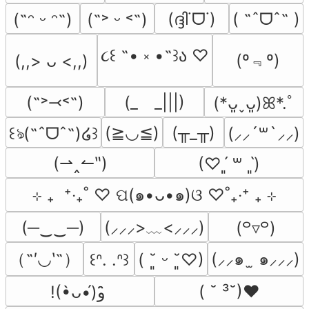
(ദ്ദി˙ᗜ˙)
( ˶ˆᗜˆ˵ )
(˶ᵔ ᵕ ᵔ˶)
(˶˃ ᵕ ˂˶)
૮꒰ ˶• ༝ •˶꒱ა ♡
(º﹃º)
(,,> ᴗ <,,)
(˶˃⤙˂˶)
(_　_|||)
(*ᴗ͈ˬᴗ͈)ꕤ*.ﾟ
(≧◡≦)
(╥_╥)
꒰ঌ(˶ˆᗜˆ˵)໒꒱
(⸝⸝´꒳`⸝⸝)
(⇀‸↼‶)
(♡ˊ͈ ꒳ ˋ͈)
⊹ ₊  ⁺‧₊˚ ♡ ପ(๑•ᴗ•๑)ଓ ♡˚₊‧⁺ ₊ ⊹
(─‿‿─)
(⸝⸝⸝>﹏<⸝⸝⸝)
(꒪▿꒪)
（˶′◡‵˶）
(⸝⸝๑  ̫ ๑⸝⸝⸝)
꒰ᐢ. .ᐢ꒱
( ˘͈ ᵕ ˘͈♡)
( ˘ ³˘)♥
!(•̀ᴗ•́)و ̑̑