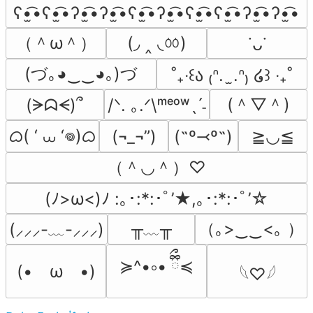
ʕ•̫͡•ʕ•̫͡•ʔ•̫͡•ʔ•̫͡•ʕ•̫͡•ʔ•̫͡•ʕ•̫͡•ʕ•̫͡•ʔ•̫͡•ʔ•̫͡•
（＾ω＾）
(◞ ‸ ◟ㆀ)
˙ᴗ˙
(づ｡◕‿‿◕｡)づ
˚₊‧꒰ა ₍ᐢ.  ̫.ᐢ₎ ໒꒱ ‧₊˚
(＾▽＾)
(ᗒᗣᗕ)՞
/ᐠ. ｡.ᐟ\ᵐᵉᵒʷˎˊ˗
ᜊ( ‘ ⩊ ‘𖦹)ᜊ
(¬_¬”)
(˶º⤙º˶)
≧◡≦
（＾◡＾）♡
(ﾉ>ω<)ﾉ :｡･:*:･ﾟ’★,｡･:*:･ﾟ’☆
╥﹏╥
（｡>‿‿<｡ ）
(⸝⸝⸝-﹏-⸝⸝⸝)
≽^•༚• ྀིྀ≼
(•　ω　•)
𓆩♡𓆪