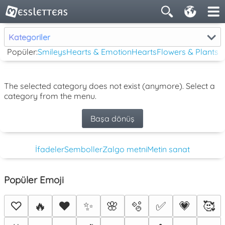
Kategoriler
Popüler:
Smileys
Hearts & Emotion
Hearts
Flowers & Plants
The selected category does not exist (anymore). Select a
category from the menu.
Başa dönüş
İfadeler
Semboller
Zalgo metni
Metin sanat
Popüler Emoji
♡
🔥
❤️
✨
🌸
🫧
✅
💗
🥰