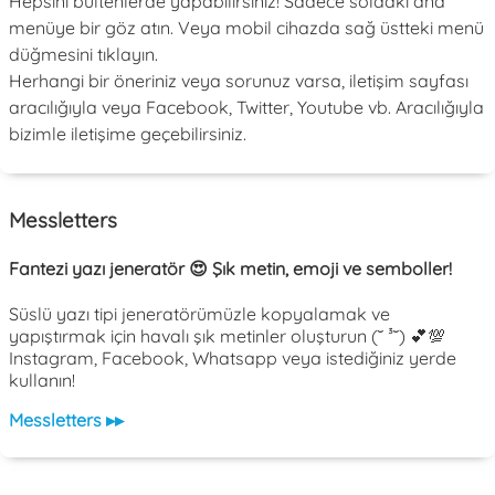
Hepsini bültenlerde yapabilirsiniz! Sadece soldaki ana
menüye bir göz atın. Veya mobil cihazda sağ üstteki menü
düğmesini tıklayın.
Herhangi bir öneriniz veya sorunuz varsa, iletişim sayfası
aracılığıyla veya Facebook, Twitter, Youtube vb. Aracılığıyla
bizimle iletişime geçebilirsiniz.
Messletters
Fantezi yazı jeneratör 😍 Şık metin, emoji ve semboller!
Süslü yazı tipi jeneratörümüzle kopyalamak ve
yapıştırmak için havalı şık metinler oluşturun (˘ ³˘) 💕💯
Instagram, Facebook, Whatsapp veya istediğiniz yerde
kullanın!
Messletters ▸▸