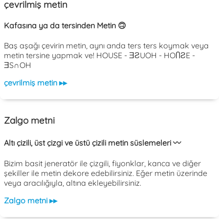
çevrilmiş metin
Kafasına ya da tersinden Metin 🙃
Baş aşağı çevirin metin, aynı anda ters ters koymak veya
metin tersine yapmak ve! HOUSE - ƎƧUOH - HOႶƧE -
ƎS∩OH
çevrilmiş metin ▸▸
Zalgo metni
Altı çizili, üst çizgi ve üstü çizili metin süslemeleri 〰️
Bizim basit jeneratör ile çizgili, fiyonklar, kanca ve diğer
şekiller ile metin dekore edebilirsiniz. Eğer metin üzerinde
veya aracılığıyla, altına ekleyebilirsiniz.
Zalgo metni ▸▸