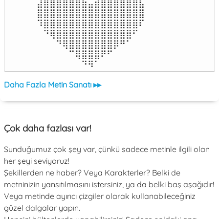
⣼⣿⣿⣿⣿⣿⣿⣷⣤⣾⣿⣿⣿⣿⣿⣿⣧

⣿⣿⣿⣿⣿⣿⣿⣿⣿⣿⣿⣿⣿⣿⣿⣿⣿

⠹⣿⣿⣿⣿⣿⣿⣿⣿⣿⣿⣿⣿⣿⣿⣿⠏

⠀⠙⢿⣿⣿⣿⣿⣿⣿⣿⣿⣿⣿⣿⣿⠋⠀

⠀⠀⠀⠙⢿⣿⣿⣿⣿⣿⣿⣿⡿⠛⠁⠀⠀

⠀⠀⠀⠀⠀⠉⢿⣿⣿⣿⠟⠋⠀⠀⠀⠀⠀

⠀⠀⠀⠀⠀⠀⠀⠙⠻⠁⠀⠀⠀⠀⠀⠀⠀⠀⠀⠀⠀⠀⠀
Daha Fazla Metin Sanatı ▸▸
Çok daha fazlası var!
Sunduğumuz çok şey var, çünkü sadece metinle ilgili olan
her şeyi seviyoruz!
Şekillerden ne haber? Veya Karakterler? Belki de
metninizin yansıtılmasını istersiniz, ya da belki baş aşağıdır!
Veya metinde ayırıcı çizgiler olarak kullanabileceğiniz
güzel dalgalar yapın.