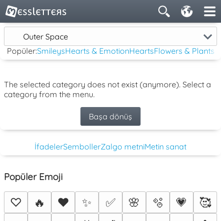
Outer Space
Popüler:
Smileys
Hearts & Emotion
Hearts
Flowers & Plants
The selected category does not exist (anymore). Select a
category from the menu.
Başa dönüş
İfadeler
Semboller
Zalgo metni
Metin sanat
Popüler Emoji
♡
🔥
❤️
✨
✅
🌸
🫧
💗
🥰