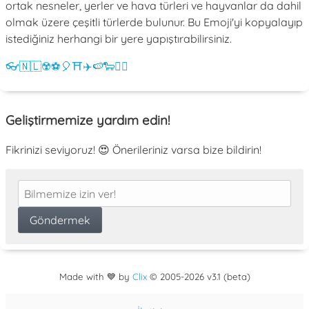
ortak nesneler, yerler ve hava türleri ve hayvanlar da dahil
olmak üzere çeşitli türlerde bulunur. Bu Emoji'yi kopyalayıp
istediğiniz herhangi bir yere yapıştırabilirsiniz.
👓
🇳🇱
☢️
⚽
🎈
⛩️
✈️
🍉
🐑
💁‍♀️
Geliştirmemize yardım edin!
Fikrinizi seviyoruz! 😍 Önerileriniz varsa bize bildirin!
Made with 💙 by
Clix
©
2005
-2026 v3.1 (beta)