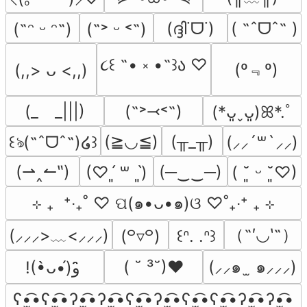
(ദ്ദി˙ᗜ˙)
( ˶ˆᗜˆ˵ )
(˶ᵔ ᵕ ᵔ˶)
(˶˃ ᵕ ˂˶)
૮꒰ ˶• ༝ •˶꒱ა ♡
(º﹃º)
(,,> ᴗ <,,)
(_　_|||)
(˶˃⤙˂˶)
(*ᴗ͈ˬᴗ͈)ꕤ*.ﾟ
(≧◡≦)
(╥_╥)
꒰ঌ(˶ˆᗜˆ˵)໒꒱
(⸝⸝´꒳`⸝⸝)
(⇀‸↼‶)
(─‿‿─)
(♡ˊ͈ ꒳ ˋ͈)
( ˘͈ ᵕ ˘͈♡)
⊹ ₊  ⁺‧₊˚ ♡ ପ(๑•ᴗ•๑)ଓ ♡˚₊‧⁺ ₊ ⊹
（˶′◡‵˶）
(⸝⸝⸝>﹏<⸝⸝⸝)
(꒪▿꒪)
꒰ᐢ. .ᐢ꒱
( ˘ ³˘)♥
(⸝⸝๑  ̫ ๑⸝⸝⸝)
!(•̀ᴗ•́)و ̑̑
ʕ•̫͡•ʕ•̫͡•ʔ•̫͡•ʔ•̫͡•ʕ•̫͡•ʔ•̫͡•ʕ•̫͡•ʕ•̫͡•ʔ•̫͡•ʔ•̫͡•