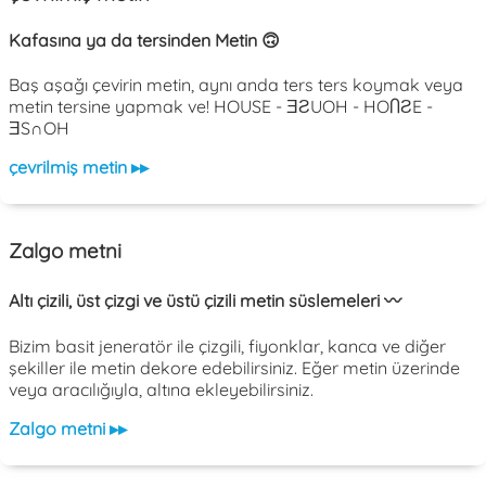
Kafasına ya da tersinden Metin 🙃
Baş aşağı çevirin metin, aynı anda ters ters koymak veya
metin tersine yapmak ve! HOUSE - ƎƧUOH - HOႶƧE -
ƎS∩OH
çevrilmiş metin ▸▸
Zalgo metni
Altı çizili, üst çizgi ve üstü çizili metin süslemeleri 〰️
Bizim basit jeneratör ile çizgili, fiyonklar, kanca ve diğer
şekiller ile metin dekore edebilirsiniz. Eğer metin üzerinde
veya aracılığıyla, altına ekleyebilirsiniz.
Zalgo metni ▸▸