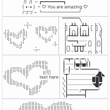
 /)  /)  ~ ┏━━━━━━━━┓

( •-• )  ~ ♡ You are amazing ♡

/づづ ~ ┗━━━━━━━━┛
▔▔▔▔▔╲

⠀⠀⠀⠀⠀⠀⢀⣰⣀⠀⠀⠀⠀⠀⠀⠀⠀

▕╮╭┻┻╮╭┻┻╮╭▕╮╲

⢀⣀⠀⠀⠀⢀⣄⠘⠀⠀⣶⡿⣷⣦⣾⣿⣧

▕╯┃╭╮┃┃╭╮┃╰▕╯╭▏

⢺⣾⣶⣦⣰⡟⣿⡇⠀⠀⠻⣧⠀⠛⠀⡘⠏

▕╭┻┻┻┛┗┻┻┛  ▕  ╰▏

⠈⢿⡆⠉⠛⠁⡷⠁⠀⠀⠀⠉⠳⣦⣮⠁⠀

▕╰━━━┓┈┈┈╭╮▕╭╮▏

⠀⠀⠛⢷⣄⣼⠃⠀⠀⠀⠀⠀⠀⠉⠀⠠⡧

▕╭╮╰┳┳┳┳╯╰╯▕╰╯▏

⠀⠀⠀⠀⠉⠋⠀⠀⠀⠠⡥⠄⠀⠀⠀⠀⠀
▕╰╯┈┗┛┗┛┈╭╮▕╮┈▏
╭━┳━╭━╭━╮╮

⠀⠀⠀⠀⠀⠀⠀⠀⠀⣠⣶⣶⣶⣦⠀⠀

┃┈┈┈┣▅╋▅┫┃

⠀⠀⣠⣤⣤⣄⣀⣾⣿⠟⠛⠻⢿⣷⠀

┃┈┃┈╰━╰━━━━━━╮

⢰⣿⡿⠛⠙⠻⣿⣿⠁⠀⠀ ⠀⣶⢿⡇

╰┳╯┈┈┈┈┈┈┈┈┈◢▉◣

⢿⣿⣇⠀⠀⠀⠈⠏⠀⠀⠀ text here

╲┃┈┈┈┈┈┈┈┈┈▉▉▉

⠀⠻⣿⣷⣦⣤⣀⠀⠀⠀ ⠀⣾⡿⠃⠀

╲┃┈┈┈┈┈┈┈┈┈◥▉◤

⠀⠀⠀⠀⠉⠉⠻⣿⣄⣴⣿⠟⠀⠀⠀

╲┃┈┈┈┈╭━┳━━━━╯

⠀⠀⠀⠀⠀⠀⠀⠀⣿⡿⠟⠁⠀⠀⠀
╲┣━━━━━━┫﻿
⠀⣠⣤⣶⣶⣦⣄⡀  ⠀⢀⣤⣴⣶⣶⣤⣀⠀

⣼⣿⣿⣿⣿⣿⣿⣷⣤⣾⣿⣿⣿⣿⣿⣿⣧
