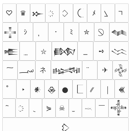
♡
♛
ﾒ
𒁍
ｼ
･
ﾐ
✮
𒋲
𒈝
➺
𒍫
𒁃
𒈱
⛥
؄
ネ
✈
𒈙
𒅒
‣
𒀭
𒊲
𒊹
￨
𒌍
￣
⋟
☠
𒀱
𓎖
𒁷