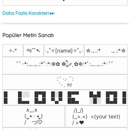
Daha Fazla Karakteri ▸▸
Popüler Metin Sanatı
જ⁀➴
✧˖°
‎‧₊˚✧[name]✧˚₊‧
☆.｡.:*　　.｡.:*☆
ﾟﾟ･*:.｡..｡.:*ﾟ:*:✼✿ ❁ཻུ۪۪⸙͎ ✿✼:*ﾟ:.｡..｡.:*･ﾟﾟ
⠀:¨ ·.· ¨:⠀

⠀ `· . ୨୧⠀
█  █░░ █▀█ █░█ █▀▀  █▄█ █▀█ █░█
█  █▄▄ █▄█ ▀▄▀ ██▄  ░█░ █▄█ █▄
 ∧,,,∧

 /)_/)

(  ̳• · • ̳)

(,,>.<)  <(your text)

/    づ♡
/ >❤️