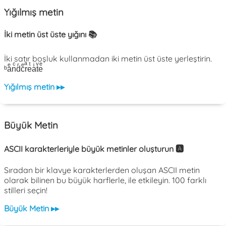
Yığılmış metin
İki metin üst üste yığını 📚
İki satır boşluk kullanmadan iki metin üst üste yerleştirin.
ᵇaͤnͨdͬcͤrͣeͭaͥtͮeͤ
Yığılmış metin ▸▸
Büyük Metin
ASCII karakterleriyle büyük metinler oluşturun 🅰️
Sıradan bir klavye karakterlerden oluşan ASCII metin
olarak bilinen bu büyük harflerle, ile etkileyin. 100 farklı
stilleri seçin!
Büyük Metin ▸▸