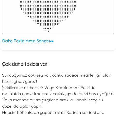
⣿⣿⣿⣿⣿⣿⣿⣿⣿⣿⣿⣿⣿⣿⣿⣿⣿

⠹⣿⣿⣿⣿⣿⣿⣿⣿⣿⣿⣿⣿⣿⣿⣿⠏

⠀⠙⢿⣿⣿⣿⣿⣿⣿⣿⣿⣿⣿⣿⣿⠋⠀

⠀⠀⠀⠙⢿⣿⣿⣿⣿⣿⣿⣿⡿⠛⠁⠀⠀

⠀⠀⠀⠀⠀⠉⢿⣿⣿⣿⠟⠋⠀⠀⠀⠀⠀

⠀⠀⠀⠀⠀⠀⠀⠙⠻⠁⠀⠀⠀⠀⠀⠀⠀⠀⠀⠀⠀⠀⠀
Daha Fazla Metin Sanatı ▸▸
Çok daha fazlası var!
Sunduğumuz çok şey var, çünkü sadece metinle ilgili olan
her şeyi seviyoruz!
Şekillerden ne haber? Veya Karakterler? Belki de
metninizin yansıtılmasını istersiniz, ya da belki baş aşağıdır!
Veya metinde ayırıcı çizgiler olarak kullanabileceğiniz
güzel dalgalar yapın.
Hepsini bültenlerde yapabilirsiniz! Sadece soldaki ana