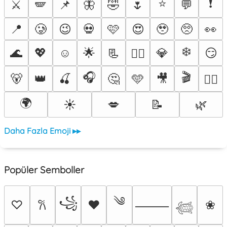
⭐
❗
⚔️
🪽
📌
🦋
🤣
🌷
💬
📍
🥲
😉
💀
🩷
😍
🥹
🥺
👀
❄️
🌊
💖
☺️
🌟
📃
💎
😏
❤️‍🔥
🎧
🎬
🐻
👑
🍒
🤔
🩵
🎥
🐦‍🔥
🌍
☀️
💋
📝
🌿
Daha Fazla Emoji ▸▸
Popüler Semboller
༄
꧁
♡
♥
❀
𐙚
⸻
𓆉