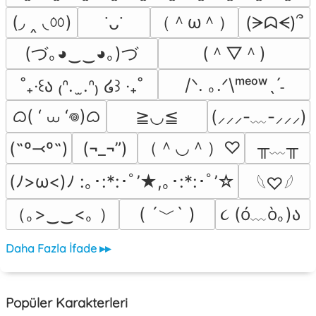
(◞ ‸ ◟ㆀ)
（＾ω＾）
(ᗒᗣᗕ)՞
˙ᴗ˙
(づ｡◕‿‿◕｡)づ
(＾▽＾)
/ᐠ. ｡.ᐟ\ᵐᵉᵒʷˎˊ˗
˚₊‧꒰ა ₍ᐢ.  ̫.ᐢ₎ ໒꒱ ‧₊˚
ᜊ( ‘ ⩊ ‘𖦹)ᜊ
≧◡≦
(⸝⸝⸝-﹏-⸝⸝⸝)
（＾◡＾）♡
╥﹏╥
(˶º⤙º˶)
(¬_¬”)
(ﾉ>ω<)ﾉ :｡･:*:･ﾟ’★,｡･:*:･ﾟ’☆
𓆩♡𓆪
（｡>‿‿<｡ ）
( ´﹀` )
૮ (ó﹏ò｡)ა 
Daha Fazla İfade ▸▸
Popüler Karakterleri