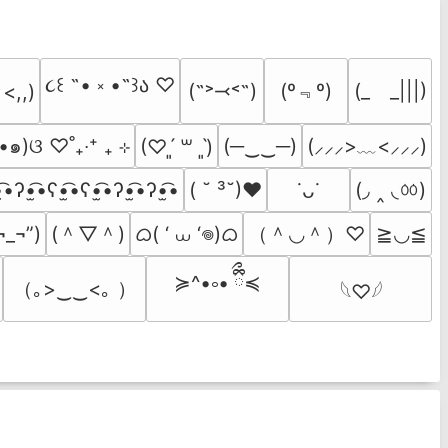
૮꒰ ˶• ༝ •˶꒱ა ♡
(º﹃º)
(˶˃⤙˂˶)
(_　_|||)
 <,,)
•๑)ଓ ♡˚₊‧⁺ ₊ ⊹
(─‿‿─)
(⸝⸝⸝>﹏<⸝⸝⸝)
(♡ˊ͈ ꒳ ˋ͈)
(◞ ‸ ◟ㆀ)
̫͡•ʔ•̫͡•ʕ•̫͡•ʕ•̫͡•ʔ•̫͡•ʔ•̫͡•
( ˘ ³˘)♥
˙ᴗ˙
(＾▽＾)
ᜊ( ‘ ⩊ ‘𖦹)ᜊ
（＾◡＾）♡
¬_¬”)
≧◡≦
≽^•༚• ྀིྀ≼
（｡>‿‿<｡ ）
𓆩♡𓆪