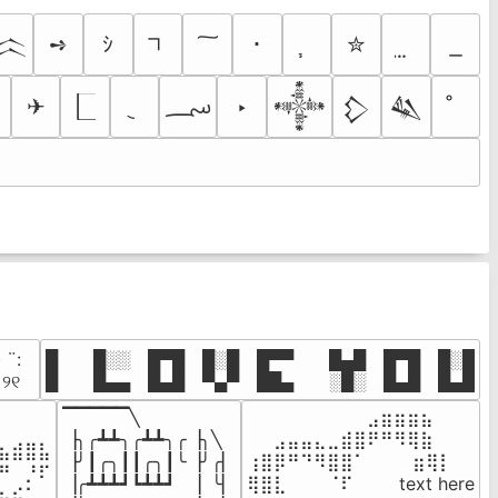
➺
ｼ
･
✮
𒈱
؄
✈
‣
𒀱
𒁷
𒈑
· ¨:⠀

█  █░░ █▀█ █░█ █▀▀  █▄█ █▀█ █░█

. ୨୧⠀
█  █▄▄ █▄█ ▀▄▀ ██▄  ░█░ █▄█ █▄█
▔▔▔▔▔╲

⠀⠀⠀⠀⠀⠀⠀⠀⠀⣠⣶⣶⣶⣦⠀⠀

⠀⠀⠀⠀

▕╮╭┻┻╮╭┻┻╮╭▕╮╲

⠀⠀⣠⣤⣤⣄⣀⣾⣿⠟⠛⠻⢿⣷⠀

⣦⣾⣿⣧

▕╯┃╭╮┃┃╭╮┃╰▕╯╭▏

⢰⣿⡿⠛⠙⠻⣿⣿⠁⠀⠀ ⠀⣶⢿⡇

⠛⠀⡘⠏

▕╭┻┻┻┛┗┻┻┛  ▕  ╰▏

⢿⣿⣇⠀⠀⠀⠈⠏⠀⠀⠀ text here

⣦⣮⠁⠀
