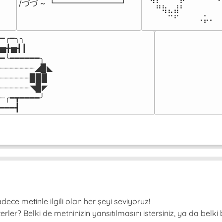
/づづ ~ ┗━━━━━━━━┛
⠀⠀⠛⢷⣄⣼⠃⠀⠀⠀⠀⠀⠀
⠀⠀⠀⠀⠉⠋⠀⠀⠀⠠⡥⠄⠀
━╭━╮╮

▅╋▅┫┃

━╰━━━━━━╮

┈┈┈┈┈┈┈◢▉◣

┈┈┈┈┈┈▉▉▉

┈┈┈┈┈┈◥▉◤

┈╭━┳━━━━╯

━━━┫﻿
ce metinle ilgili olan her şeyi seviyoruz!
er? Belki de metninizin yansıtılmasını istersiniz, ya da belki 