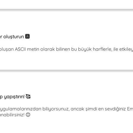
r oluşturun 🅰️
şan ASCII metin olarak bilinen bu büyük harflerle, ile etkileyin.
 yapıştırın! 🥰
gulamalarınızdan biliyorsunuz, ancak şimdi en sevdiğiniz Emoj
nabilirsiniz! 😊