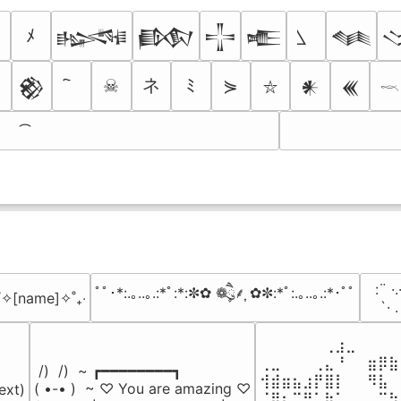
ﾒ
𒈙
𒁃
𒋲
𒍫
𒈝
ネ
☠
ﾐ
⋟
𒆙
𒀭
𒌍
⛥
𓎖
⠀:¨ ·.
ﾟﾟ･*:.｡..｡.:*ﾟ:*:✼✿ ❁ཻུ۪۪⸙͎ ✿✼:*ﾟ:.｡..｡.:*･ﾟﾟ
₊˚✧[name]✧˚₊‧
⠀ `· 
⠀⠀⠀⠀⠀⠀⢀⣰⣀⠀⠀⠀⠀
⢀⣀⠀⠀⠀⢀⣄⠘⠀⠀⣶⡿⣷
 /)  /)  ~ ┏━━━━━━━━┓

⢺⣾⣶⣦⣰⡟⣿⡇⠀⠀⠻⣧⠀
( •-• )  ~ ♡ You are amazing ♡

ext)

⠈⢿⡆⠉⠛⠁⡷⠁⠀⠀⠀⠉⠳