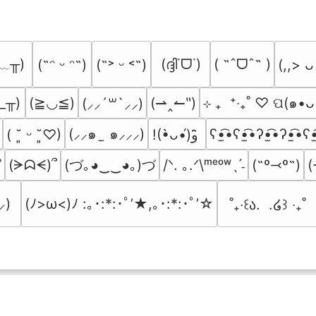
﹏╥)
(ദ്ദി˙ᗜ˙)
( ˶ˆᗜˆ˵ )
(˶ᵔ ᵕ ᵔ˶)
(˶˃ ᵕ ˂˶)
(,,> ᴗ
_╥)
(≧◡≦)
(⇀‸↼‶)
⊹ ₊  ⁺‧₊˚ ♡ ପ(๑•ᴗ
(⸝⸝´꒳`⸝⸝)
(⸝⸝๑  ̫ ๑⸝⸝⸝)
ʕ•̫͡•ʕ•̫͡•ʔ•̫͡•ʔ•̫͡•ʕ•
( ˘͈ ᵕ ˘͈♡)
!(•̀ᴗ•́)و ̑̑
(づ｡◕‿‿◕｡)づ
(ᗒᗣᗕ)՞
/ᐠ. ｡.ᐟ\ᵐᵉᵒʷˎˊ˗
(˶º⤙º˶)
(
˚
⸝)
(ﾉ>ω<)ﾉ :｡･:*:･ﾟ’★,｡･:*:･ﾟ’☆
˚₊‧꒰ა.  .໒꒱ ‧₊˚