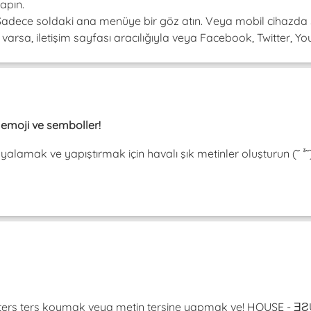
apın.
! Sadece soldaki ana menüye bir göz atın. Veya mobil cihazda 
arsa, iletişim sayfası aracılığıyla veya Facebook, Twitter, Youtu
, emoji ve semboller!
pyalamak ve yapıştırmak için havalı şık metinler oluşturun (˘ 
da ters ters koymak veya metin tersine yapmak ve! HOUSE -