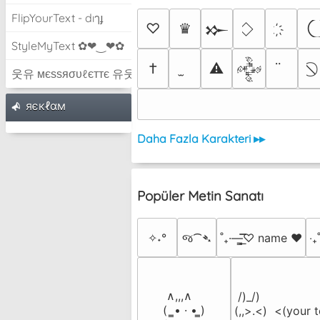
FlipYourText - dıๅɟ
♡
♛
𒁍
StyleMyText ✿❤‿❤✿
†
⚠
𒅒
웃유 мєѕѕяσυℓєттє 유웃
яєкℓαм
Daha Fazla Karakteri ▸▸
Popüler Metin Sanatı
✧˖°
જ⁀➴
˚₊·—̳͟͞͞♡ name ♥️
‎‧
 ∧,,,∧

 /)_/)

(  ̳• · • ̳)

(,,>.<)  <(your t