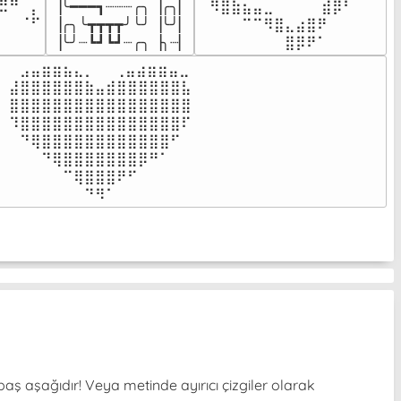
▕╰━━━┓┈┈┈╭╮▕╭╮▏

⠀⠻⣿⣷⣦⣤⣀⠀⠀⠀ ⠀⣾⡿⠃⠀

⠉⠀⠠⡧

▕╭╮╰┳┳┳┳╯╰╯▕╰╯▏

⠀⠀⠀⠀⠉⠉⠻⣿⣄⣴⣿⠟⠀⠀⠀

⠀⠀⠀⠀
▕╰╯┈┗┛┗┛┈╭╮▕╮┈▏
⠀⠀⠀⠀⠀⠀⠀⠀⣿⡿⠟⠁⠀⠀⠀
⠀⣠⣤⣶⣶⣦⣄⡀  ⠀⢀⣤⣴⣶⣶⣤⣀⠀

⣼⣿⣿⣿⣿⣿⣿⣷⣤⣾⣿⣿⣿⣿⣿⣿⣧

⣿⣿⣿⣿⣿⣿⣿⣿⣿⣿⣿⣿⣿⣿⣿⣿⣿

⠹⣿⣿⣿⣿⣿⣿⣿⣿⣿⣿⣿⣿⣿⣿⣿⠏

⠀⠙⢿⣿⣿⣿⣿⣿⣿⣿⣿⣿⣿⣿⣿⠋⠀

⠀⠀⠀⠙⢿⣿⣿⣿⣿⣿⣿⣿⡿⠛⠁⠀⠀

⠀⠀⠀⠀⠀⠉⢿⣿⣿⣿⠟⠋⠀⠀⠀⠀⠀

⠀⠀⠀⠀⠀⠀⠀⠙⠻⠁⠀⠀⠀⠀⠀⠀⠀⠀⠀⠀⠀⠀⠀
baş aşağıdır! Veya metinde ayırıcı çizgiler olarak