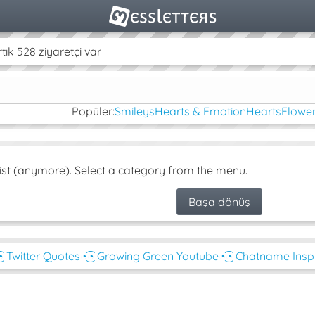
k 528 ziyaretçi var
Popüler:
Smileys
Hearts & Emotion
Hearts
Flower
ist (anymore). Select a category from the menu.
Başa dönüş
͡◔ Twitter Quotes
◔͜͡◔ Growing Green Youtube
◔͜͡◔ Chatname Insp