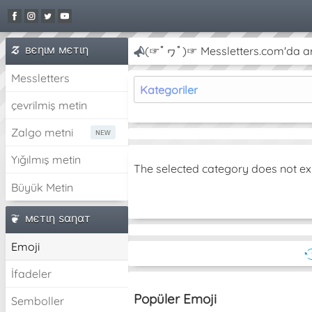
вєηιм мєтιη
(☞ﾟヮﾟ)☞ Messletters.com'da artı
Messletters
Kategoriler
çevrilmiş metin
Zalgo metni
Yığılmış metin
The selected category does not ex
Büyük Metin
мєтιη ѕαηαт
Emoji
◔͜
İfadeler
Popüler Emoji
Semboller