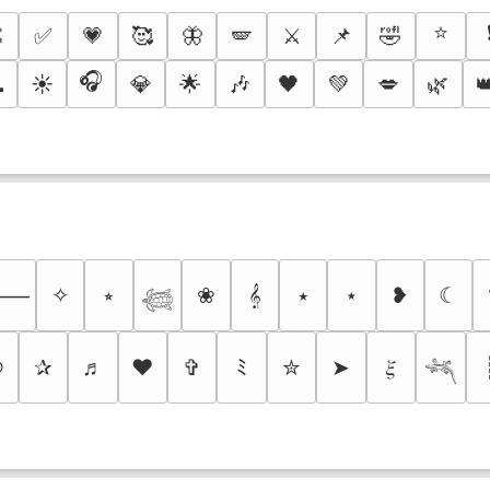
⭐

✅
💗
🥰
🦋
🪽
⚔️
📌
🤣
🎧

☀️
💎
🌟
🎶
🖤
💚
💋
🌿

✧
⭒
❀
𝄞
⭑
⋆
❥
☾
⸻
𓆉
୭
✰
♬
❤
✞
ﾐ
✮
➤
𝜉
𓆈