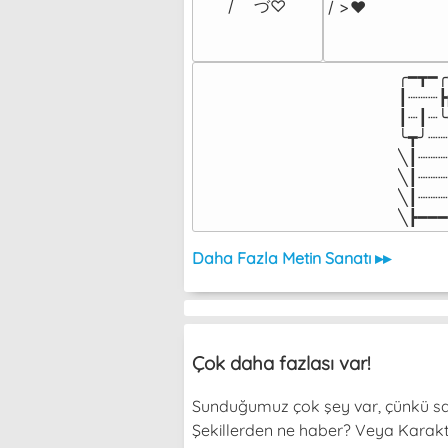
/    づ♡
/ >❤️
╭━┳━╭
┃┈┈┈┣
┃┈┃┈╰
╰┳╯┈┈
╲┃┈┈┈
╲┃┈┈┈
╲┃┈┈┈
╲┣━━━
Daha Fazla Metin Sanatı ▸▸
Çok daha fazlası var!
Sunduğumuz çok şey var, çünkü sade
Şekillerden ne haber? Veya Karakterl