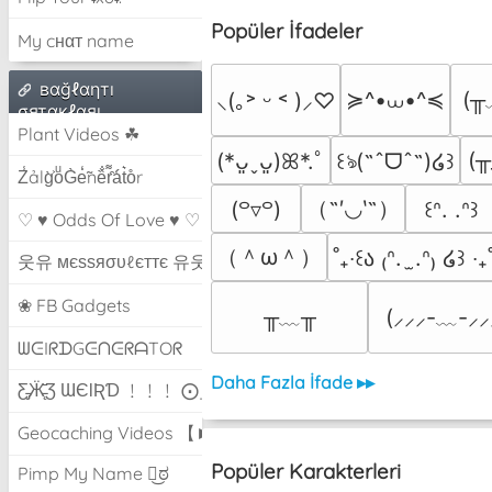
Popüler İfadeler
My cнαт name
вαğℓαηтı
≽^•⩊•^≼
(╥
⸜(｡˃ ᵕ ˂ )⸝♡
σятαкℓαяı
Plant Videos ☘
(╥
(*ᴗ͈ˬᴗ͈)ꕤ*.ﾟ
꒰ঌ(˶ˆᗜˆ˵)໒꒱
Z̾ảlg̀͐oͧG̀e̒̃nȅ̐r͌̑á͑t͛o̊r
（˶′◡‵˶）
(꒪▿꒪)
꒰ᐢ. .ᐢ꒱
♡ ♥ Odds Of Love ♥ ♡
（＾ω＾）
˚₊‧꒰ა ₍ᐢ.  ̫.ᐢ₎ ໒꒱ ‧₊
웃유 мєѕѕяσυℓєттє 유웃
❀ FB Gadgets
╥﹏╥
(⸝⸝⸝-﹏-⸝⸝
ᗯᕮIᖇᗪGᕮᑎᕮᖇᗩTOᖇ
Daha Fazla İfade ▸▸
Ƹ̵̡Ӝ̵̨̄Ʒ ƜЄƖƦƊ ﹗﹗﹗ ⨀_⨀
Geocaching Videos 【►】
Popüler Karakterleri
Pimp My Name ಠ͜ಠ