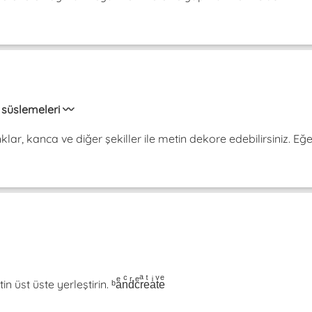
in süslemeleri 〰️
onklar, kanca ve diğer şekiller ile metin dekore edebilirsiniz. Eğ
t üste yerleştirin. ᵇaͤnͨdͬcͤrͣeͭaͥtͮeͤ