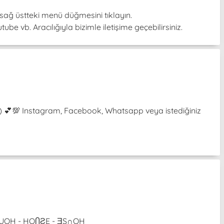
sağ üstteki menü düğmesini tıklayın.
be vb. Aracılığıyla bizimle iletişime geçebilirsiniz.
³˘) 💕💯 Instagram, Facebook, Whatsapp veya istediğiniz
 ƎƧUOH - HOႶƧE - ƎS∩OH