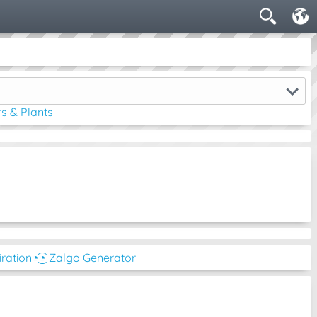
s & Plants
iration
◔͜͡◔ Zalgo Generator