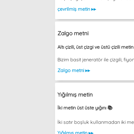
çevrilmiş metin ▸▸
Zalgo metni
Altı çizili, üst çizgi ve üstü çizili met
Bizim basit jeneratör ile çizgili, fiy
Zalgo metni ▸▸
Yığılmış metin
İki metin üst üste yığını 📚
İki satır boşluk kullanmadan iki metin üs
Yığılmış metin ▸▸