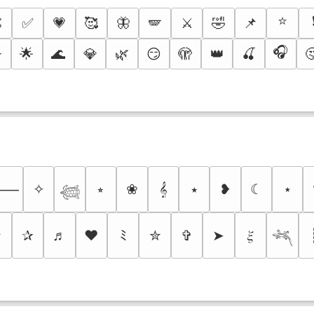
⭐

✅
💗
🥰
🦋
🪽
⚔️
🤣
📌
🎧
️
🌟
🌊
💎
🌿
😏
🫣
👑
🍒

✧
⭒
❀
𝄞
⭑
❥
☾
⋆
⸻
𓆉
✩
✰
♬
❤
ﾐ
✮
✞
➤
𝜉
𓆈