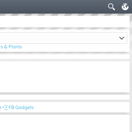
s & Plants
e
◔͜͡◔ FB Gadgets