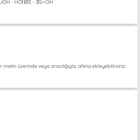
 ƎƧUOH - HOႶƧE - ƎS∩OH
er metin üzerinde veya aracılığıyla, altına ekleyebilirsiniz.