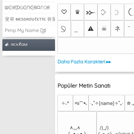
ᗯᕮIᖇᗪGᕮᑎᕮᖇᗩTOᖇ
♡
♛
𒁍
웃유 мєѕѕяσυℓєттє 유웃
ネ
⚠
☠
Pimp My Name ಠ͜ಠ
яєкℓαм
Daha Fazla Karakteri ▸▸
Popüler Metin Sanatı
✧˖°
જ⁀➴
‎‧₊˚✧[name]✧˚₊‧
☆.
 ∧,,,∧

 /)_/)

(  ̳• · • ̳)

(,,>.<)  <(your t