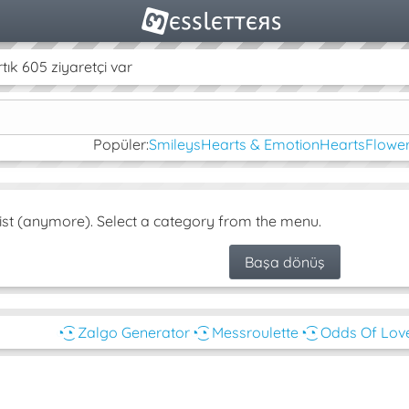
k 605 ziyaretçi var
Popüler:
Smileys
Hearts & Emotion
Hearts
Flower
ist (anymore). Select a category from the menu.
Başa dönüş
◔͜͡◔ Zalgo Generator
◔͜͡◔ Messroulette
◔͜͡◔ Odds Of Lov