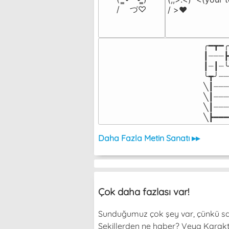
/    づ♡
/ >❤️
╭━┳━╭
┃┈┈┈┣
┃┈┃┈╰
╰┳╯┈┈
╲┃┈┈┈
╲┃┈┈┈
╲┃┈┈┈
╲┣━━━
Daha Fazla Metin Sanatı ▸▸
Çok daha fazlası var!
Sunduğumuz çok şey var, çünkü sade
Şekillerden ne haber? Veya Karakterl