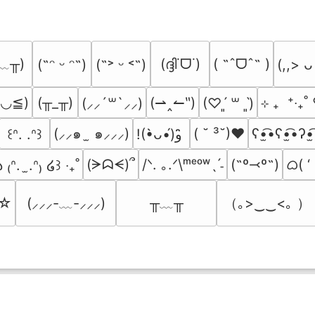
﹏╥)
(ദ്ദി˙ᗜ˙)
( ˶ˆᗜˆ˵ )
(˶ᵔ ᵕ ᵔ˶)
(˶˃ ᵕ ˂˶)
(,,> ᴗ
≧◡≦)
(╥_╥)
(⇀‸↼‶)
⊹ ₊  ⁺‧₊
(⸝⸝´꒳`⸝⸝)
(♡ˊ͈ ꒳ ˋ͈)
(⸝⸝๑  ̫ ๑⸝⸝⸝)
( ˘ ³˘)♥
ʕ•̫͡•ʕ•̫͡•ʔ•̫
꒰ᐢ. .ᐢ꒱
!(•̀ᴗ•́)و ̑̑
ᜊ( ‘
(ᗒᗣᗕ)՞
/ᐠ. ｡.ᐟ\ᵐᵉᵒʷˎˊ˗
(˶º⤙º˶)
 ₍ᐢ.  ̫.ᐢ₎ ໒꒱ ‧₊˚
╥﹏╥
（｡>‿‿<｡ ）
’☆
(⸝⸝⸝-﹏-⸝⸝⸝)