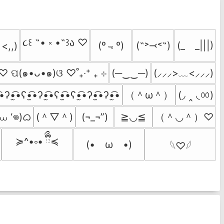
૮꒰ ˶• ༝ •˶꒱ა ♡
(º﹃º)
(˶˃⤙˂˶)
(_　_|||)
 <,,)
˚ ♡ ପ(๑•ᴗ•๑)ଓ ♡˚₊‧⁺ ₊ ⊹
(─‿‿─)
(⸝⸝⸝>﹏<⸝⸝⸝)
（＾ω＾）
(◞ ‸ ◟ㆀ)
͡•ʔ•̫͡•ʕ•̫͡•ʔ•̫͡•ʕ•̫͡•ʕ•̫͡•ʔ•̫͡•ʔ•̫͡•
 ⩊ ‘𖦹)ᜊ
(＾▽＾)
（＾◡＾）♡
(¬_¬”)
≧◡≦
≽^•༚• ྀིྀ≼
(•　ω　•)
𓆩♡𓆪