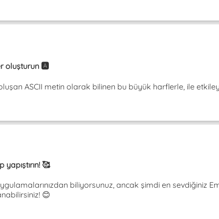
r oluşturun 🅰️
şan ASCII metin olarak bilinen bu büyük harflerle, ile etkileyin.
 yapıştırın! 🥰
gulamalarınızdan biliyorsunuz, ancak şimdi en sevdiğiniz Emoj
nabilirsiniz! 😊