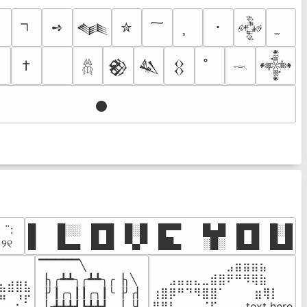
➺
✮
･
𒈝
𒅒
†
𒆙
𒈑
𒌐
𒀱
𓆣
𓎖
𒊹
· ¨:⠀

█  █░░ █▀█ █░█ █▀▀  █▄█ █▀█ █░█

. ୨୧⠀
█  █▄▄ █▄█ ▀▄▀ ██▄  ░█░ █▄█ █▄█
▔▔▔▔▔╲

⠀⠀⠀⠀⠀⠀⠀⠀⠀⣠⣶⣶⣶⣦⠀⠀

⠀⠀⠀⠀

▕╮╭┻┻╮╭┻┻╮╭▕╮╲

⠀⠀⣠⣤⣤⣄⣀⣾⣿⠟⠛⠻⢿⣷⠀

⣦⣾⣿⣧

▕╯┃╭╮┃┃╭╮┃╰▕╯╭▏

⢰⣿⡿⠛⠙⠻⣿⣿⠁⠀⠀ ⠀⣶⢿⡇

⠛⠀⡘⠏

▕╭┻┻┻┛┗┻┻┛  ▕  ╰▏

⢿⣿⣇⠀⠀⠀⠈⠏⠀⠀⠀ text here
