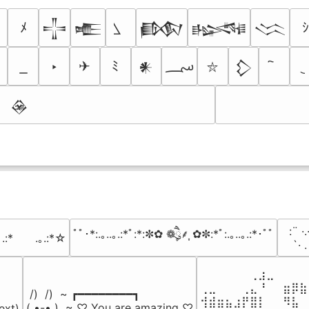
ﾒ
ｼ
𒋲
𒍫
𒁃
𒈙
𒈱
؄
‣
✈
ﾐ
𒀭
𒁷
⛥
𒊲
⠀:¨ ·.
ﾟﾟ･*:.｡..｡.:*ﾟ:*:✼✿ ❁ཻུ۪۪⸙͎ ✿✼:*ﾟ:.｡..｡.:*･ﾟﾟ
｡.:*　　.｡.:*☆
⠀ `· 
⠀⠀⠀⠀⠀⠀⢀⣰⣀⠀⠀⠀⠀
⢀⣀⠀⠀⠀⢀⣄⠘⠀⠀⣶⡿⣷
 /)  /)  ~ ┏━━━━━━━━┓

⢺⣾⣶⣦⣰⡟⣿⡇⠀⠀⠻⣧⠀
( •-• )  ~ ♡ You are amazing ♡

ext)
