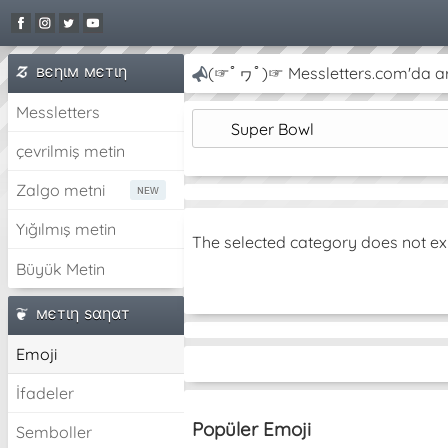
вєηιм мєтιη
(☞ﾟヮﾟ)☞ Messletters.com'da artı
Messletters
Super Bowl
çevrilmiş metin
Zalgo metni
Yığılmış metin
The selected category does not ex
Büyük Metin
мєтιη ѕαηαт
Emoji
İfadeler
Popüler Emoji
Semboller