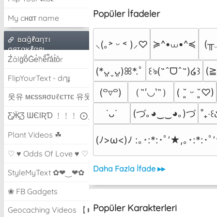
Popüler İfadeler
My cнαт name
вαğℓαηтı
≽^•⩊•^≼
(╥
⸜(｡˃ ᵕ ˂ )⸝♡
σятαкℓαяı
Z̾ảlg̀͐oͧG̀e̒̃nȅ̐r͌̑á͑t͛o̊r
(
(*ᴗ͈ˬᴗ͈)ꕤ*.ﾟ
꒰ঌ(˶ˆᗜˆ˵)໒꒱
FlipYourText - dıๅɟ
（˶′◡‵˶）
(꒪▿꒪)
( ˘͈ ᵕ ˘͈♡)
웃유 мєѕѕяσυℓєттє 유웃
(づ｡◕‿‿◕｡)づ
˙ᴗ˙
˚₊‧꒰ა
Ƹ̵̡Ӝ̵̨̄Ʒ ƜЄƖƦƊ ﹗﹗﹗ ⨀_⨀
Plant Videos ☘
(ﾉ>ω<)ﾉ :｡･:*:･ﾟ’★,｡･:*:･ﾟ
♡ ♥ Odds Of Love ♥ ♡
Daha Fazla İfade ▸▸
StyleMyText ✿❤‿❤✿
❀ FB Gadgets
Popüler Karakterleri
Geocaching Videos 【►】