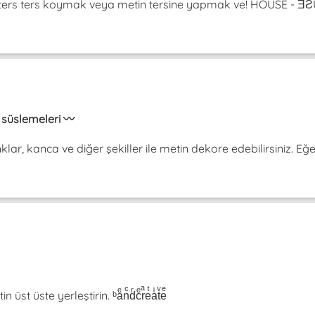
da ters ters koymak veya metin tersine yapmak ve! HOUSE -
in süslemeleri 〰️
onklar, kanca ve diğer şekiller ile metin dekore edebilirsiniz. Eğ
t üste yerleştirin. ᵇaͤnͨdͬcͤrͣeͭaͥtͮeͤ