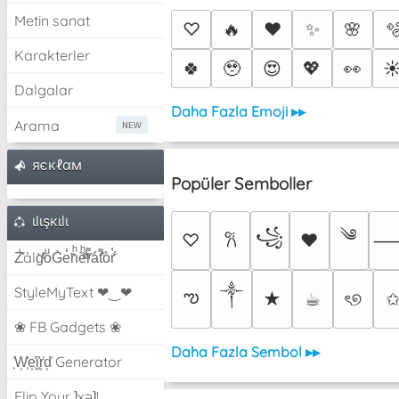
Metin sanat
♡
🔥
❤️
✨
🌸

Karakterler
🍀
🥹
😍
💖
👀
☀
Dalgalar
Daha Fazla Emoji ▸▸
Arama
яєкℓαм
Popüler Semboller
ιlιşкιlι
༄
꧁
♡
♥
𐙚
Z̾̽ảlg̀͐ͭ̽oͧG̀e̒̃nͪȅͪͫ̏̐r͌̑á͑t͌̑͛o̊r̓̐
༒︎
StyleMyText ❤‿❤
ఌ
★
☕︎
ৎ୭
❀ FB Gadgets ❀
Daha Fazla Sembol ▸▸
͕͗W͕͕͗͗e͕͕͗͗i͕͕͗͗r͕͗d͕͗ Generator
Flip Your ʇxəʇ!