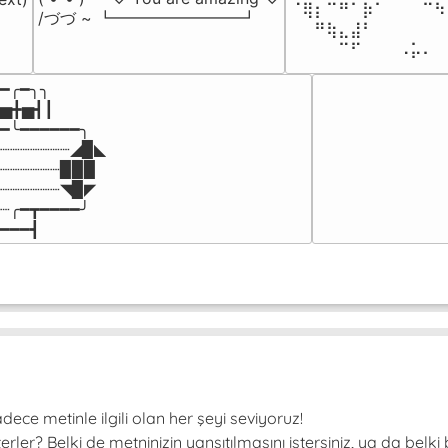
⠈⢿⡆⠉⠛⠁⡷⠁⠀⠀⠀⠉⠳
/づづ ~ ┗━━━━━━━━┛
⠀⠀⠛⢷⣄⣼⠃⠀⠀⠀⠀⠀⠀
⠀⠀⠀⠀⠉⠋⠀⠀⠀⠠⡥⠄⠀
━╭━╮╮

▅╋▅┫┃

━╰━━━━━━╮

┈┈┈┈┈┈┈◢▉◣

┈┈┈┈┈┈▉▉▉

┈┈┈┈┈┈◥▉◤

┈╭━┳━━━━╯

━━━┫﻿
ce metinle ilgili olan her şeyi seviyoruz!
er? Belki de metninizin yansıtılmasını istersiniz, ya da belki 