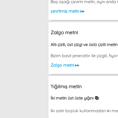
Baş aşağı çevirin metin, aynı an
çevrilmiş metin ▸▸
Zalgo metni
Altı çizili, üst çizgi ve üstü çizili met
Bizim basit jeneratör ile çizgili, fiy
Zalgo metni ▸▸
Yığılmış metin
İki metin üst üste yığını 📚
İki satır boşluk kullanmadan iki metin üs