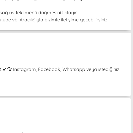
sağ üstteki menü düğmesini tıklayın.
be vb. Aracılığıyla bizimle iletişime geçebilirsiniz.
³˘) 💕💯 Instagram, Facebook, Whatsapp veya istediğiniz