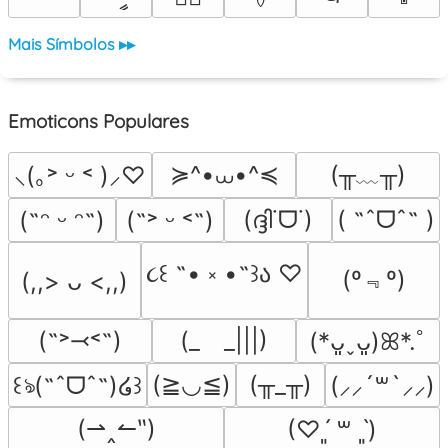
Mais Símbolos ▸▸
Emoticons Populares
≽^•⩊•^≼
(╥﹏╥)
⸜(｡˃ ᵕ ˂ )⸝♡
(ദ്ദി˙ᗜ˙)
( ˶ˆᗜˆ˵ )
(˶ᵔ ᵕ ᵔ˶)
(˶˃ ᵕ ˂˶)
૮꒰ ˶• ༝ •˶꒱ა ♡
(º﹃º)
(,,> ᴗ <,,)
(˶˃⤙˂˶)
(_　_|||)
(*ᴗ͈ˬᴗ͈)ꕤ*.ﾟ
(≧◡≦)
(╥_╥)
꒰ঌ(˶ˆᗜˆ˵)໒꒱
(⸝⸝´꒳`⸝⸝)
(⇀‸↼‶)
(♡ˊ͈ ꒳ ˋ͈)