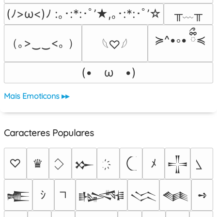
╥﹏╥
(ﾉ>ω<)ﾉ :｡･:*:･ﾟ’★,｡･:*:･ﾟ’☆
≽^•༚• ྀིྀ≼
（｡>‿‿<｡ ）
𓆩♡𓆪
(•　ω　•)
Mais Emoticons ▸▸
Caracteres Populares
♡
♛
ﾒ
𒁍
𒋲
ｼ
➺
𒍫
𒈙
𒈱
𒈝