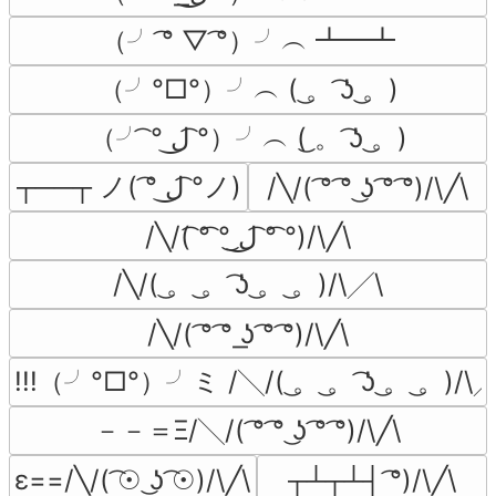
（╯ ͡° ▽ ͡°）╯︵ ┻━┻
（╯°□°）╯︵ ( ͜。 ͡ʖ ͜。)
（╯ ͡° ل͜ ͡°）╯︵ ( ͜。 ͡ʖ ͜。)
┬──┬ ノ( ͡° ل͜ ͡°ノ)
/╲/( ͡° ͡° ͜ʖ ͡° ͡°)/\╱\
/╲/( ͡° ͡° ͜ل͜ ͡° ͡°)/\╱\
/╲/( ͜。 ͜。 ͡ʖ ͜。 ͜。)/\╱\
/╲/( ͡° ͡° ͟ʖ ͡° ͡°)/\╱\
!!!（╯°□°）╯ミ /╲/( ͜。 ͜。 ͡ʖ ͜。 ͜。)/\
－－＝Ξ/╲/( ͡° ͡° ͜ʖ ͡° ͡°)/\╱\
ε==/╲/( ͡☉ ͜ʖ ͡☉)/\╱\
┬┴┬┴┤ ͡°)/\╱\