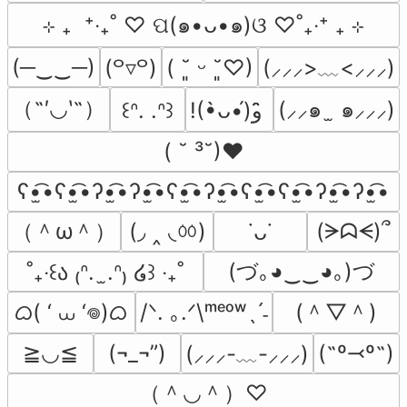
⊹ ₊  ⁺‧₊˚ ♡ ପ(๑•ᴗ•๑)ଓ ♡˚₊‧⁺ ₊ ⊹
(─‿‿─)
(⸝⸝⸝>﹏<⸝⸝⸝)
(꒪▿꒪)
( ˘͈ ᵕ ˘͈♡)
（˶′◡‵˶）
(⸝⸝๑  ̫ ๑⸝⸝⸝)
꒰ᐢ. .ᐢ꒱
!(•̀ᴗ•́)و ̑̑
( ˘ ³˘)♥
ʕ•̫͡•ʕ•̫͡•ʔ•̫͡•ʔ•̫͡•ʕ•̫͡•ʔ•̫͡•ʕ•̫͡•ʕ•̫͡•ʔ•̫͡•ʔ•̫͡•
（＾ω＾）
(◞ ‸ ◟ㆀ)
(ᗒᗣᗕ)՞
˙ᴗ˙
(づ｡◕‿‿◕｡)づ
˚₊‧꒰ა ₍ᐢ.  ̫.ᐢ₎ ໒꒱ ‧₊˚
ᜊ( ‘ ⩊ ‘𖦹)ᜊ
(＾▽＾)
/ᐠ. ｡.ᐟ\ᵐᵉᵒʷˎˊ˗
≧◡≦
(¬_¬”)
(˶º⤙º˶)
(⸝⸝⸝-﹏-⸝⸝⸝)
（＾◡＾）♡