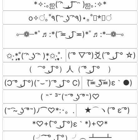
*✧:｡ஐ( ͡ᵔ ͜ ͟ل͜ ͡ ͡ᵔ )ஐ｡:✧*
o✧ं｡˚٩( ͡ᵔ ͜ʖ ͡ᵔ٩)⋆｡˚*ْ✧ं
༚┈❁┈*ﾟ♬:*( ͡≖ ل͜ ͡≖)*ﾟ♬:*┈❁┈༚
( ͡° ▽ ͡°)爻( ͡° ل͜ ͡° ☆)
✩·͙*̩̩͙˚̩̥̩̥( ͡ᵔ ͜ʖ ͡ᵔ )*̩̩͙✩·͙˚̩̥̩̥.
（　 ͡° ل͜ ͡°）人（ ͡° ل͜ ͡°　）
(͠≖ ͜ʖ͠≖)ε｀●)
(Ɔ ͡° ل͜ ͡°)(˘⌣˘) ͡° ل͜ ͡° C)
( ˶˘ ³˘(˵ ͡° ͜ʖ ͡°˵)♡
★⌒ヽ( ͡° ε ͡°)
(˵ ͡~ ͜ʖ ͡°˵)ﾉ⌒♡*:･。.
*♡+( ͡° ل͜ ͡°)ε｀*)+♡*
（╯ ͡ ͠° ͟ل͜ ͡°）╯︵ ┻━┻