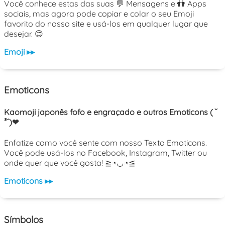
Você conhece estas das suas 💬 Mensagens e 👫 Apps
sociais, mas agora pode copiar e colar o seu Emoji
favorito do nosso site e usá-los em qualquer lugar que
desejar. 😊
Emoji ▸▸
Emoticons
Kaomoji japonês fofo e engraçado e outros Emoticons ( ˘
³˘)❤
Enfatize como você sente com nosso Texto Emoticons.
Você pode usá-los no Facebook, Instagram, Twitter ou
onde quer que você gosta! ≧◔◡◔≦
Emoticons ▸▸
Símbolos