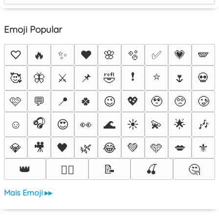
Emoji Popular
♡
🔥
✨
❤️
🌸
🫧
✅
💗
🪽
❗
⭐
🥰
🦋
⚔️
📌
🤣
🌷
💀
🩷
💬
📍
🍀
😉
💖
🥹
🥺
🥲
🎧
☺️
😍
👀
🌊
☀️
💫
🌟
🎶
💎
🎥
🖤
🌿
😂
💚
🩵
💋
⚜️
👑
📝
🍒
🤔
❤️‍🔥
Mais Emoji ▸▸