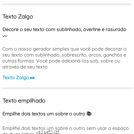
Texto Zalgo
Decore o seu texto com sublinhado, overline e rasurado
〰️
Com o nosso gerador simples que você pode decorar o
seu texto com sublinhado, sobrescrito, arcos, ganchos e
outras formas. Você pode adicioná-los sob, sobre ou
através de seu texto.
Texto Zalgo ▸▸
Texto empilhado
Empilhe dois textos um sobre o outro 📚
Empilhe dois textos um sobre o outro sem usar o espaço
de duas linhas. ᵇaͤnͨdͬcͤrͣeͭaͥtͮeͤ