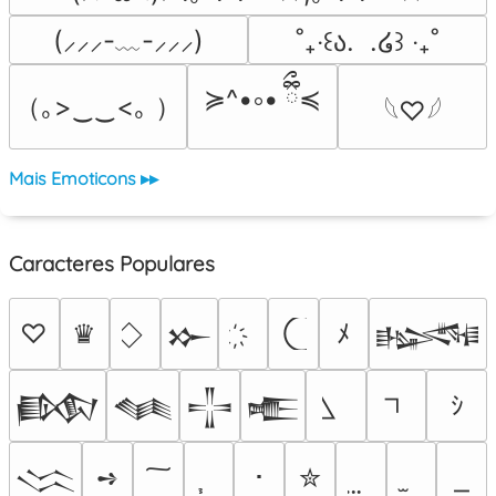
(⸝⸝⸝-﹏-⸝⸝⸝)
˚₊‧꒰ა.  .໒꒱ ‧₊˚
≽^•༚• ྀིྀ≼
（｡>‿‿<｡ ）
𓆩♡𓆪
Mais Emoticons ▸▸
Caracteres Populares
♡
♛
ﾒ
𒁍
𒈙
ｼ
𒁃
𒈝
𒋲
𒍫
➺
･
✮
𒈱