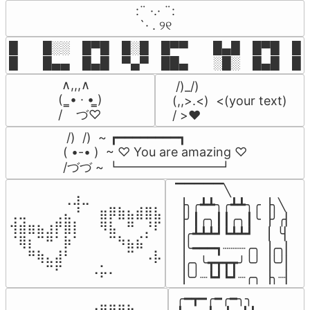
⠀:¨ ·.· ¨:⠀

⠀ `· . ୨୧⠀
█  █░░ █▀█ █░█ █▀▀  █▄█ █▀█ █░█
█  █▄▄ █▄█ ▀▄▀ ██▄  ░█░ █▄█ █▄
 ∧,,,∧

 /)_/)

(  ̳• · • ̳)

(,,>.<)  <(your text)

/    づ♡
/ >❤️
 /)  /)  ~ ┏━━━━━━━━┓

( •-• )  ~ ♡ You are amazing ♡

/づづ ~ ┗━━━━━━━━┛
▔▔▔▔▔╲

⠀⠀⠀⠀⠀⠀⢀⣰⣀⠀⠀⠀⠀⠀⠀⠀⠀

▕╮╭┻┻╮╭┻┻╮╭▕╮╲

⢀⣀⠀⠀⠀⢀⣄⠘⠀⠀⣶⡿⣷⣦⣾⣿⣧

▕╯┃╭╮┃┃╭╮┃╰▕╯╭▏

⢺⣾⣶⣦⣰⡟⣿⡇⠀⠀⠻⣧⠀⠛⠀⡘⠏

▕╭┻┻┻┛┗┻┻┛  ▕  ╰▏

⠈⢿⡆⠉⠛⠁⡷⠁⠀⠀⠀⠉⠳⣦⣮⠁⠀

▕╰━━━┓┈┈┈╭╮▕╭╮▏

⠀⠀⠛⢷⣄⣼⠃⠀⠀⠀⠀⠀⠀⠉⠀⠠⡧

▕╭╮╰┳┳┳┳╯╰╯▕╰╯▏

⠀⠀⠀⠀⠉⠋⠀⠀⠀⠠⡥⠄⠀⠀⠀⠀⠀
▕╰╯┈┗┛┗┛┈╭╮▕╮┈▏
╭━┳━╭━╭━╮╮

⠀⠀⠀⠀⠀⠀⠀⠀⠀⣠⣶⣶⣶⣦⠀⠀
