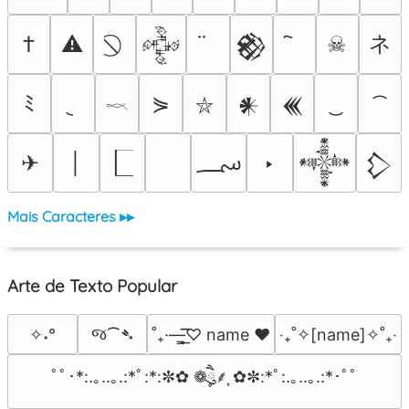
ネ
†
⚠
☠
𒅒
𒆙
ﾐ
⋟
𒀭
𒌍
⛥
𓎖
؄
✈
│
‣
𒀱
𒁷
Mais Caracteres ▸▸
Arte de Texto Popular
જ⁀➴
✧˖°
˚₊·—̳͟͞͞♡ name ♥️
‎‧₊˚✧[name]✧˚₊‧
ﾟﾟ･*:.｡..｡.:*ﾟ:*:✼✿ ❁ཻུ۪۪⸙͎ ✿✼:*ﾟ:.｡..｡.:*･ﾟﾟ