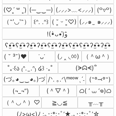
(─‿‿─)
(⸝⸝⸝>﹏<⸝⸝⸝)
(♡ˊ͈ ꒳ ˋ͈)
(꒪▿꒪)
（˶′◡‵˶）
(⸝⸝๑  ̫ ๑⸝⸝⸝)
꒰ᐢ. .ᐢ꒱
( ˘͈ ᵕ ˘͈♡)
!(•̀ᴗ•́)و ̑̑
ʕ•̫͡•ʕ•̫͡•ʔ•̫͡•ʔ•̫͡•ʕ•̫͡•ʔ•̫͡•ʕ•̫͡•ʕ•̫͡•ʔ•̫͡•ʔ•̫͡•
(◞ ‸ ◟ㆀ)
（＾ω＾）
( ˘ ³˘)♥
˙ᴗ˙
(ᗒᗣᗕ)՞
˚₊‧꒰ა ₍ᐢ.  ̫.ᐢ₎ ໒꒱ ‧₊˚
(づ｡◕‿‿◕｡)づ
/ᐠ. ｡.ᐟ\ᵐᵉᵒʷˎˊ˗
(˶º⤙º˶)
(＾▽＾)
ᜊ( ‘ ⩊ ‘𖦹)ᜊ
(¬_¬”)
（＾◡＾）♡
╥﹏╥
≧◡≦
(ﾉ>ω<)ﾉ :｡･:*:･ﾟ’★,｡･:*:･ﾟ’☆