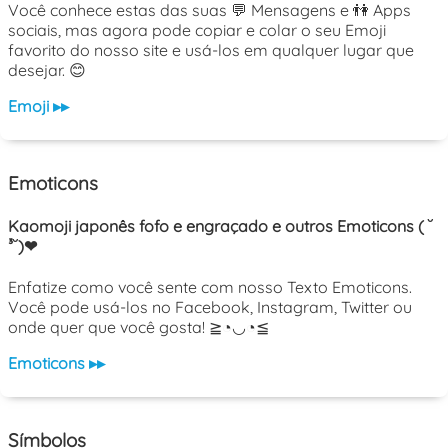
Você conhece estas das suas 💬 Mensagens e 👫 Apps
sociais, mas agora pode copiar e colar o seu Emoji
favorito do nosso site e usá-los em qualquer lugar que
desejar. 😊
Emoji ▸▸
Emoticons
Kaomoji japonês fofo e engraçado e outros Emoticons ( ˘
³˘)❤
Enfatize como você sente com nosso Texto Emoticons.
Você pode usá-los no Facebook, Instagram, Twitter ou
onde quer que você gosta! ≧◔◡◔≦
Emoticons ▸▸
Símbolos