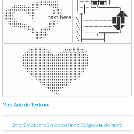
┃┈┈┈┣▅╋▅┫┃

⠀⠀⣠⣤⣤⣄⣀⣾⣿⠟⠛⠻⢿⣷⠀

┃┈┃┈╰━╰━━━━━━╮

⢰⣿⡿⠛⠙⠻⣿⣿⠁⠀⠀ ⠀⣶⢿⡇

╰┳╯┈┈┈┈┈┈┈┈┈◢▉◣

⢿⣿⣇⠀⠀⠀⠈⠏⠀⠀⠀ text here

╲┃┈┈┈┈┈┈┈┈┈▉▉▉

⠀⠻⣿⣷⣦⣤⣀⠀⠀⠀ ⠀⣾⡿⠃⠀

╲┃┈┈┈┈┈┈┈┈┈◥▉◤

⠀⠀⠀⠀⠉⠉⠻⣿⣄⣴⣿⠟⠀⠀⠀

╲┃┈┈┈┈╭━┳━━━━╯

⠀⠀⠀⠀⠀⠀⠀⠀⣿⡿⠟⠁⠀⠀⠀
╲┣━━━━━━┫﻿
⠀⣠⣤⣶⣶⣦⣄⡀  ⠀⢀⣤⣴⣶⣶⣤⣀⠀

⣼⣿⣿⣿⣿⣿⣿⣷⣤⣾⣿⣿⣿⣿⣿⣿⣧

⣿⣿⣿⣿⣿⣿⣿⣿⣿⣿⣿⣿⣿⣿⣿⣿⣿

⠹⣿⣿⣿⣿⣿⣿⣿⣿⣿⣿⣿⣿⣿⣿⣿⠏

⠀⠙⢿⣿⣿⣿⣿⣿⣿⣿⣿⣿⣿⣿⣿⠋⠀

⠀⠀⠀⠙⢿⣿⣿⣿⣿⣿⣿⣿⡿⠛⠁⠀⠀

⠀⠀⠀⠀⠀⠉⢿⣿⣿⣿⠟⠋⠀⠀⠀⠀⠀

⠀⠀⠀⠀⠀⠀⠀⠙⠻⠁⠀⠀⠀⠀⠀⠀⠀⠀⠀⠀⠀⠀⠀
Mais Arte de Texto ▸▸
Emoji
Emoticons
Símbolos
Texto Zalgo
Arte do texto