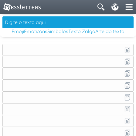
Emoji
Emoticons
Símbolos
Texto Zalgo
Arte do texto