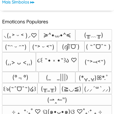
Mais Símbolos ▸▸
Emoticons Populares
≽^•⩊•^≼
(╥﹏╥)
⸜(｡˃ ᵕ ˂ )⸝♡
(ദ്ദി˙ᗜ˙)
( ˶ˆᗜˆ˵ )
(˶ᵔ ᵕ ᵔ˶)
(˶˃ ᵕ ˂˶)
૮꒰ ˶• ༝ •˶꒱ა ♡
(˶˃⤙˂˶)
(,,> ᴗ <,,)
(º﹃º)
(_　_|||)
(*ᴗ͈ˬᴗ͈)ꕤ*.ﾟ
(╥_╥)
(≧◡≦)
꒰ঌ(˶ˆᗜˆ˵)໒꒱
(⸝⸝´꒳`⸝⸝)
(⇀‸↼‶)
⊹ ₊  ⁺‧₊˚ ♡ ପ(๑•ᴗ•๑)ଓ ♡˚₊‧⁺ ₊ ⊹