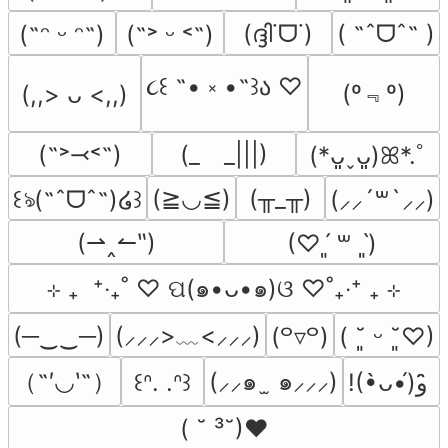
(ദ്ദി˙ᗜ˙)
( ˶ˆᗜˆ˵ )
(˶ᵔ ᵕ ᵔ˶)
(˶˃ ᵕ ˂˶)
૮꒰ ˶• ༝ •˶꒱ა ♡
(º﹃º)
(,,> ᴗ <,,)
(˶˃⤙˂˶)
(_　_|||)
(*ᴗ͈ˬᴗ͈)ꕤ*.ﾟ
(≧◡≦)
(╥_╥)
꒰ঌ(˶ˆᗜˆ˵)໒꒱
(⸝⸝´꒳`⸝⸝)
(⇀‸↼‶)
(♡ˊ͈ ꒳ ˋ͈)
⊹ ₊  ⁺‧₊˚ ♡ ପ(๑•ᴗ•๑)ଓ ♡˚₊‧⁺ ₊ ⊹
(─‿‿─)
(⸝⸝⸝>﹏<⸝⸝⸝)
(꒪▿꒪)
( ˘͈ ᵕ ˘͈♡)
（˶′◡‵˶）
(⸝⸝๑  ̫ ๑⸝⸝⸝)
꒰ᐢ. .ᐢ꒱
!(•̀ᴗ•́)و ̑̑
( ˘ ³˘)♥