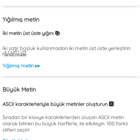
Yığılmış metin
İki metin üst üste yığını 📚
İki satır boşluk kullanmadan iki metin üst üste yerleştirin.
ᵇaͤnͨdͬcͤrͣeͭaͥtͮeͤ
Yığılmış metin ▸▸
Büyük Metin
ASCII karakterleriyle büyük metinler oluşturun 🅰️
Sıradan bir klavye karakterlerden oluşan ASCII metin
olarak bilinen bu büyük harflerle, ile etkileyin. 100 farklı
stilleri seçin!