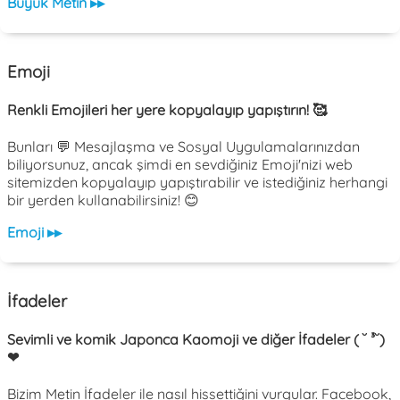
Büyük Metin ▸▸
Emoji
Renkli Emojileri her yere kopyalayıp yapıştırın! 🥰
Bunları 💬 Mesajlaşma ve Sosyal Uygulamalarınızdan
biliyorsunuz, ancak şimdi en sevdiğiniz Emoji'nizi web
sitemizden kopyalayıp yapıştırabilir ve istediğiniz herhangi
bir yerden kullanabilirsiniz! 😊
Emoji ▸▸
İfadeler
Sevimli ve komik Japonca Kaomoji ve diğer İfadeler ( ˘ ³˘)
❤
Bizim Metin İfadeler ile nasıl hissettiğini vurgular. Facebook,