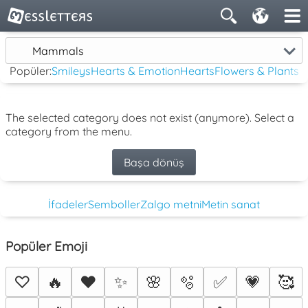
Mammals
Popüler:
Smileys
Hearts & Emotion
Hearts
Flowers & Plants
The selected category does not exist (anymore). Select a
category from the menu.
Başa dönüş
İfadeler
Semboller
Zalgo metni
Metin sanat
Popüler Emoji
♡
🔥
❤️
✨
🌸
🫧
✅
💗
🥰