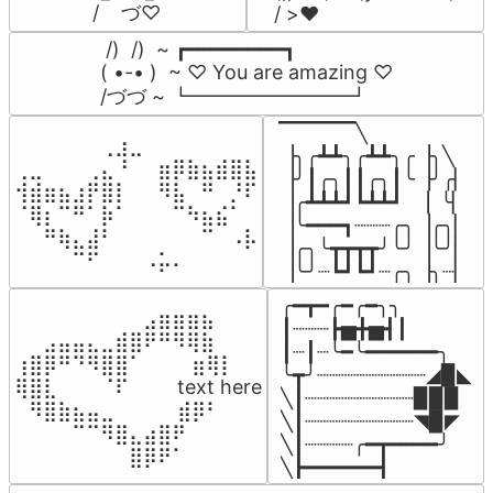
/    づ♡
/ >❤️
 /)  /)  ~ ┏━━━━━━━━┓

( •-• )  ~ ♡ You are amazing ♡

/づづ ~ ┗━━━━━━━━┛
▔▔▔▔▔╲

⠀⠀⠀⠀⠀⠀⢀⣰⣀⠀⠀⠀⠀⠀⠀⠀⠀

▕╮╭┻┻╮╭┻┻╮╭▕╮╲

⢀⣀⠀⠀⠀⢀⣄⠘⠀⠀⣶⡿⣷⣦⣾⣿⣧

▕╯┃╭╮┃┃╭╮┃╰▕╯╭▏

⢺⣾⣶⣦⣰⡟⣿⡇⠀⠀⠻⣧⠀⠛⠀⡘⠏

▕╭┻┻┻┛┗┻┻┛  ▕  ╰▏

⠈⢿⡆⠉⠛⠁⡷⠁⠀⠀⠀⠉⠳⣦⣮⠁⠀

▕╰━━━┓┈┈┈╭╮▕╭╮▏

⠀⠀⠛⢷⣄⣼⠃⠀⠀⠀⠀⠀⠀⠉⠀⠠⡧

▕╭╮╰┳┳┳┳╯╰╯▕╰╯▏

⠀⠀⠀⠀⠉⠋⠀⠀⠀⠠⡥⠄⠀⠀⠀⠀⠀
▕╰╯┈┗┛┗┛┈╭╮▕╮┈▏
╭━┳━╭━╭━╮╮

⠀⠀⠀⠀⠀⠀⠀⠀⠀⣠⣶⣶⣶⣦⠀⠀

┃┈┈┈┣▅╋▅┫┃

⠀⠀⣠⣤⣤⣄⣀⣾⣿⠟⠛⠻⢿⣷⠀

┃┈┃┈╰━╰━━━━━━╮

⢰⣿⡿⠛⠙⠻⣿⣿⠁⠀⠀ ⠀⣶⢿⡇

╰┳╯┈┈┈┈┈┈┈┈┈◢▉◣

⢿⣿⣇⠀⠀⠀⠈⠏⠀⠀⠀ text here

╲┃┈┈┈┈┈┈┈┈┈▉▉▉

⠀⠻⣿⣷⣦⣤⣀⠀⠀⠀ ⠀⣾⡿⠃⠀

╲┃┈┈┈┈┈┈┈┈┈◥▉◤

⠀⠀⠀⠀⠉⠉⠻⣿⣄⣴⣿⠟⠀⠀⠀

╲┃┈┈┈┈╭━┳━━━━╯

⠀⠀⠀⠀⠀⠀⠀⠀⣿⡿⠟⠁⠀⠀⠀
╲┣━━━━━━┫﻿