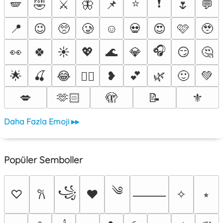
⭐
❗
🪽
🤣
⚔️
🦋
📌
🌷
💬
📍
😉
🥺
🥲
☺️
💀
😍
🩷
🥹
🎧
👀
🍀
☀️
💖
🌊
💎
😏
🤔
🌟
🍒
😂
❥
💕
🌿
🙂
💚
❤️‍🔥
💋
🫶🏻
🫣
📝
⚜️
Daha Fazla Emoji ▸▸
Popüler Semboller
༄
꧁
♡
♥
✧
⭒
𐙚
⸻