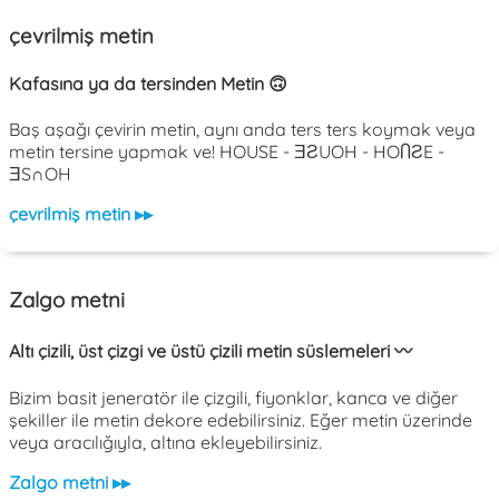
çevrilmiş metin
Kafasına ya da tersinden Metin 🙃
Baş aşağı çevirin metin, aynı anda ters ters koymak veya
metin tersine yapmak ve! HOUSE - ƎƧUOH - HOႶƧE -
ƎS∩OH
çevrilmiş metin ▸▸
Zalgo metni
Altı çizili, üst çizgi ve üstü çizili metin süslemeleri 〰️
Bizim basit jeneratör ile çizgili, fiyonklar, kanca ve diğer
şekiller ile metin dekore edebilirsiniz. Eğer metin üzerinde
veya aracılığıyla, altına ekleyebilirsiniz.
Zalgo metni ▸▸