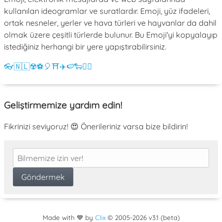
kullanılan ideogramlar ve suratlardır. Emoji, yüz ifadeleri,
ortak nesneler, yerler ve hava türleri ve hayvanlar da dahil
olmak üzere çeşitli türlerde bulunur. Bu Emoji'yi kopyalayıp
istediğiniz herhangi bir yere yapıştırabilirsiniz.
👓
🇳🇱
☢️
⚽
🎈
⛩️
✈️
🍉
🐑
💁‍♀️
Geliştirmemize yardım edin!
Fikrinizi seviyoruz! 😍 Önerileriniz varsa bize bildirin!
Made with 💙 by
Clix
©
2005
-2026 v3.1 (beta)