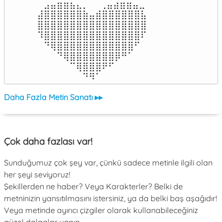
⠀⣠⣤⣶⣶⣦⣄⡀  ⠀⢀⣤⣴⣶⣶⣤⣀⠀

⣼⣿⣿⣿⣿⣿⣿⣷⣤⣾⣿⣿⣿⣿⣿⣿⣧

⣿⣿⣿⣿⣿⣿⣿⣿⣿⣿⣿⣿⣿⣿⣿⣿⣿

⠹⣿⣿⣿⣿⣿⣿⣿⣿⣿⣿⣿⣿⣿⣿⣿⠏

⠀⠙⢿⣿⣿⣿⣿⣿⣿⣿⣿⣿⣿⣿⣿⠋⠀

⠀⠀⠀⠙⢿⣿⣿⣿⣿⣿⣿⣿⡿⠛⠁⠀⠀

⠀⠀⠀⠀⠀⠉⢿⣿⣿⣿⠟⠋⠀⠀⠀⠀⠀

⠀⠀⠀⠀⠀⠀⠀⠙⠻⠁⠀⠀⠀⠀⠀⠀⠀⠀⠀⠀⠀⠀⠀
Daha Fazla Metin Sanatı ▸▸
Çok daha fazlası var!
Sunduğumuz çok şey var, çünkü sadece metinle ilgili olan
her şeyi seviyoruz!
Şekillerden ne haber? Veya Karakterler? Belki de
metninizin yansıtılmasını istersiniz, ya da belki baş aşağıdır!
Veya metinde ayırıcı çizgiler olarak kullanabileceğiniz
güzel dalgalar yapın.