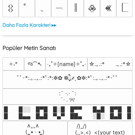
║
𒌐
𒊲
𒌍
𓎖
Daha Fazla Karakteri ▸▸
Popüler Metin Sanatı
જ⁀➴
✧˖°
‎‧₊˚✧[name]✧˚₊‧
☆.｡.:*　　.｡.:*☆
ﾟﾟ･*:.｡..｡.:*ﾟ:*:✼✿ ❁ཻུ۪۪⸙͎ ✿✼:*ﾟ:.｡..｡.:*･ﾟﾟ
⠀:¨ ·.· ¨:⠀

⠀ `· . ୨୧⠀
█  █░░ █▀█ █░█ █▀▀  █▄█ █▀█ █░█
█  █▄▄ █▄█ ▀▄▀ ██▄  ░█░ █▄█ █▄
 ∧,,,∧

 /)_/)

(  ̳• · • ̳)

(,,>.<)  <(your text)
