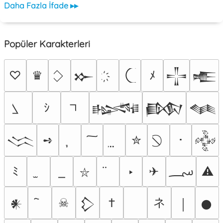
Daha Fazla İfade ▸▸
Popüler Karakterleri
♡
♛
ﾒ
𒁍
𒋲
𒍫
ｼ
𒈙
𒁃
𒈝
➺
✮
･
𒈱
𒅒
؄
ﾐ
‣
✈
⚠
⛥
ネ
☠
†
𒀭
𒁷
￨
𒊹