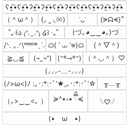
ʕ•̫͡•ʕ•̫͡•ʔ•̫͡•ʔ•̫͡•ʕ•̫͡•ʔ•̫͡•ʕ•̫͡•ʕ•̫͡•ʔ•̫͡•ʔ•̫͡•
（＾ω＾）
(◞ ‸ ◟ㆀ)
(ᗒᗣᗕ)՞
˙ᴗ˙
(づ｡◕‿‿◕｡)づ
˚₊‧꒰ა ₍ᐢ.  ̫.ᐢ₎ ໒꒱ ‧₊˚
ᜊ( ‘ ⩊ ‘𖦹)ᜊ
(＾▽＾)
/ᐠ. ｡.ᐟ\ᵐᵉᵒʷˎˊ˗
（＾◡＾）♡
≧◡≦
(¬_¬”)
(˶º⤙º˶)
(⸝⸝⸝-﹏-⸝⸝⸝)
╥﹏╥
(ﾉ>ω<)ﾉ :｡･:*:･ﾟ’★,｡･:*:･ﾟ’☆
≽^•༚• ྀིྀ≼
（｡>‿‿<｡ ）
𓆩♡𓆪
(•　ω　•)