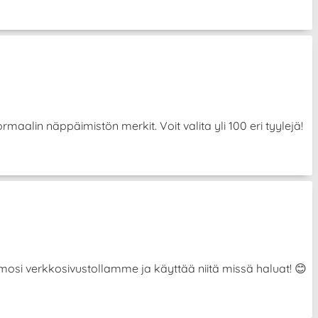
aalin näppäimistön merkit. Voit valita yli 100 eri tyylejä!
hahmosi verkkosivustollamme ja käyttää niitä missä haluat! 😊