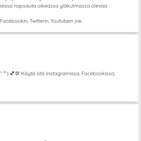
itteessa napsauta oikeassa yläkulmassa olevaa
Facebookin, Twitterin, Youtubein jne.
 (˘ ³˘) 💕💯 Käytä sitä Instagramissa, Facebookissa,