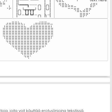
⣦⣮⠁⠀

▕╰━━━┓┈┈┈╭╮▕╭╮▏

⠀⠻⣿⣷⣦⣤⣀⠀⠀⠀ ⠀⣾⡿⠃⠀

⠉⠀⠠⡧

▕╭╮╰┳┳┳┳╯╰╯▕╰╯▏

⠀⠀⠀⠀⠉⠉⠻⣿⣄⣴⣿⠟⠀⠀⠀

⠀⠀⠀⠀
▕╰╯┈┗┛┗┛┈╭╮▕╮┈▏
⠀⠀⠀⠀⠀⠀⠀⠀⣿⡿⠟⠁⠀⠀⠀
⠀⣠⣤⣶⣶⣦⣄⡀  ⠀⢀⣤⣴⣶⣶⣤⣀⠀

⣼⣿⣿⣿⣿⣿⣿⣷⣤⣾⣿⣿⣿⣿⣿⣿⣧

⣿⣿⣿⣿⣿⣿⣿⣿⣿⣿⣿⣿⣿⣿⣿⣿⣿

⠹⣿⣿⣿⣿⣿⣿⣿⣿⣿⣿⣿⣿⣿⣿⣿⠏

⠀⠙⢿⣿⣿⣿⣿⣿⣿⣿⣿⣿⣿⣿⣿⠋⠀

⠀⠀⠀⠙⢿⣿⣿⣿⣿⣿⣿⣿⡿⠛⠁⠀⠀

⠀⠀⠀⠀⠀⠉⢿⣿⣿⣿⠟⠋⠀⠀⠀⠀⠀

⠀⠀⠀⠀⠀⠀⠀⠙⠻⠁⠀⠀⠀⠀⠀⠀⠀⠀⠀⠀⠀⠀⠀
ja, joita voit käyttää erotuslinjoina tekstissä.