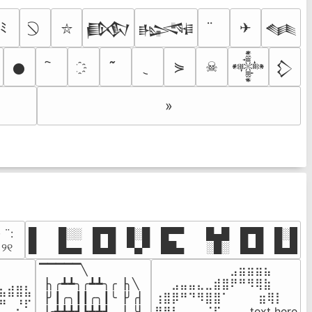
ﾐ
✈
𒁃
𒈙
𒈝
⛥
⋟
☠
𒊹
𒀱
𒁷
»
· ¨:⠀

█  █░░ █▀█ █░█ █▀▀  █▄█ █▀█ █░█

. ୨୧⠀
█  █▄▄ █▄█ ▀▄▀ ██▄  ░█░ █▄█ █▄█
▔▔▔▔▔╲

⠀⠀⠀⠀⠀⠀⠀⠀⠀⣠⣶⣶⣶⣦⠀⠀

⠀⠀⠀⠀

▕╮╭┻┻╮╭┻┻╮╭▕╮╲

⠀⠀⣠⣤⣤⣄⣀⣾⣿⠟⠛⠻⢿⣷⠀

⣦⣾⣿⣧

▕╯┃╭╮┃┃╭╮┃╰▕╯╭▏

⢰⣿⡿⠛⠙⠻⣿⣿⠁⠀⠀ ⠀⣶⢿⡇

⠛⠀⡘⠏

▕╭┻┻┻┛┗┻┻┛  ▕  ╰▏

⢿⣿⣇⠀⠀⠀⠈⠏⠀⠀⠀ text here
