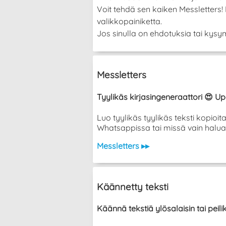
Voit tehdä sen kaiken Messletters
valikkopainiketta.
Jos sinulla on ehdotuksia tai kysym
Messletters
Tyylikäs kirjasingeneraattori 😍 Up
Luo tyylikäs tyylikäs teksti kopioi
Whatsappissa tai missä vain halua
Messletters ▸▸
Käännetty teksti
Käännä tekstiä ylösalaisin tai peil