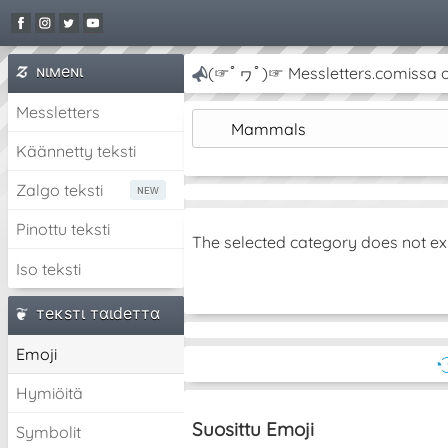
ɴιмeɴι
(☞ﾟヮﾟ)☞ Messletters.comissa on 
Messletters
Mammals
Käännetty teksti
Zalgo teksti
Pinottu teksti
The selected category does not ex
Iso teksti
тeĸѕтι тαιdeттα
Emoji
◔͜
Hymiöitä
Suosittu Emoji
Symbolit