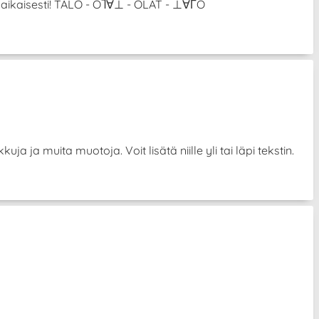
anaikaisesti! TALO - OႨ∀⊥ - OLAT - ⊥∀ΓO
uja ja muita muotoja. Voit lisätä niille yli tai läpi tekstin.