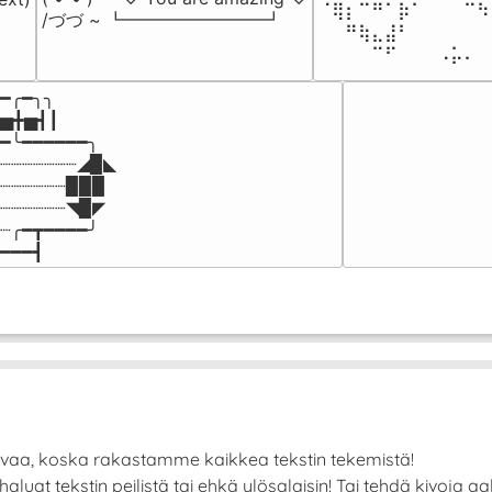
⠈⢿⡆⠉⠛⠁⡷⠁⠀⠀⠀⠉⠳
/づづ ~ ┗━━━━━━━━┛
⠀⠀⠛⢷⣄⣼⠃⠀⠀⠀⠀⠀⠀
⠀⠀⠀⠀⠉⠋⠀⠀⠀⠠⡥⠄⠀
━╭━╮╮

▅╋▅┫┃

━╰━━━━━━╮

┈┈┈┈┈┈┈◢▉◣

┈┈┈┈┈┈▉▉▉

┈┈┈┈┈┈◥▉◤

┈╭━┳━━━━╯

━━━┫﻿
avaa, koska rakastamme kaikkea tekstin tekemistä!
at tekstin peilistä tai ehkä ylösalaisin! Tai tehdä kivoja aalto