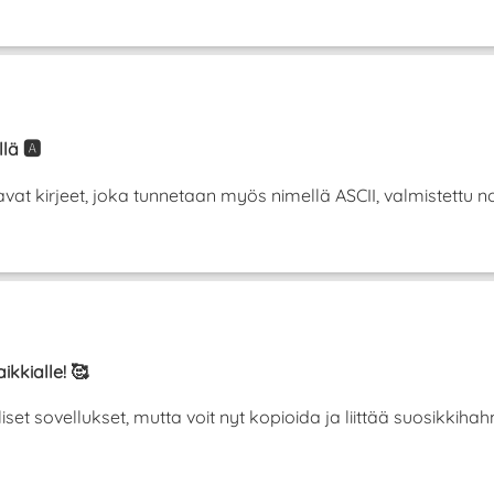
lä 🅰️
t kirjeet, joka tunnetaan myös nimellä ASCII, valmistettu norm
ikkialle! 🥰
liset sovellukset, mutta voit nyt kopioida ja liittää suosikki