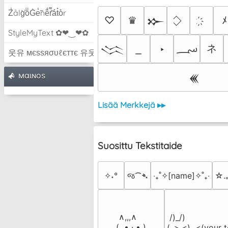
Z̾ảlg̀͐oͧG̀e̒̃nȅ̐r͌̑á͑t͛o̊r
♡
♛
ﾒ
𒁍
StyleMyText ✿❤‿❤✿
؄
ネ
‣
𒈱
웃유 мєѕѕяσυℓєттє 유웃
мαιɴoѕ
𒌍
Lisää Merkkejä ▸▸
Suosittu Tekstitaide
✧˖°
જ⁀➴
‎‧₊˚✧[name]✧˚₊‧
☆.
 ∧,,,∧

 /)_/)

(  ̳• · • ̳)

(,,>.<)  <(your t