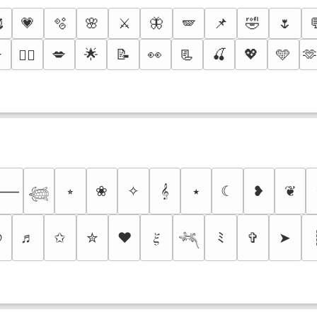

💗
🫧
🌸
⚔️
🦋
🪽
📌
🤣
🌷
️
💋
🌟
📝
👀
📃
🍒
💖
🩵
🫶
❤️‍🔥
⭒
❀
✧
𝄞
⭑
☾
❥
❦
⸻
𓆉
୭
♬
✩
✮
❤
𝜉
ﾐ
✞
➤
𓆈