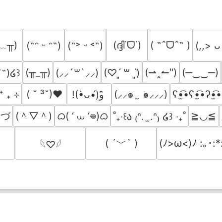
﹏╥)
(ദ്ദി˙ᗜ˙)
( ˶ˆᗜˆ˵ )
(˶ᵔ ᵕ ᵔ˶)
(˶˃ ᵕ ˂˶)
(,,> ᴗ
(╥_╥)
(⇀‸↼‶)
(─‿‿─)
ˆ˵)໒꒱
(⸝⸝´꒳`⸝⸝)
(♡ˊ͈ ꒳ ˋ͈)
⁺ ₊ ⊹
( ˘ ³˘)♥
(⸝⸝๑  ̫ ๑⸝⸝⸝)
ʕ•̫͡•ʕ•̫͡•ʔ•̫͡•
!(•̀ᴗ•́)و ̑̑
)づ
(＾▽＾)
ᜊ( ‘ ⩊ ‘𖦹)ᜊ
≧◡≦
˚₊‧꒰ა ₍ᐢ.  ̫.ᐢ₎ ໒꒱ ‧₊˚
( ´﹀` )
(ﾉ>ω<)ﾉ :｡･:*
𓆩♡𓆪