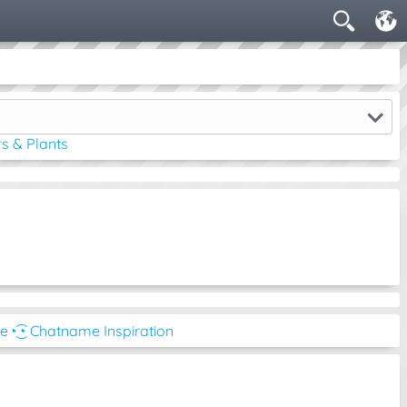
s & Plants
be
◔͜͡◔ Chatname Inspiration