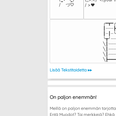
/    づ♡
/ >❤️
╭━┳━╭
┃┈┈┈┣
┃┈┃┈╰
╰┳╯┈┈
╲┃┈┈┈
╲┃┈┈┈
╲┃┈┈┈
╲┣━━━
Lisää Tekstitaidetta ▸▸
On paljon enemmän!
Meillä on paljon enemmän tarjott
Entä Muodot? Tai merkkejä? Ehkä halu