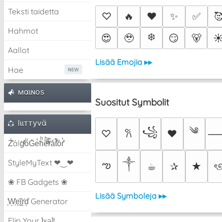
Teksti taidetta
♡
🔥
❤️
✨
✅

Hahmot
❄️
😍
🥹
😏
🐻
☀
Aallot
Lisää Emojia ▸▸
Hae
мαιɴoѕ
Suositut Symbolit
lιιттyvα̈
༄
꧁
♡
♥
𐙚
Z̾̽ảlg̀͐ͭ̽oͧG̀e̒̃nͪȅͪͫ̏̐r͌̑á͑t͌̑͛o̊r̓̐
༒︎
StyleMyText ❤‿❤
ఌ
☕︎
✰
★
ৎ
❀ FB Gadgets ❀
Lisää Symboleja ▸▸
͕͗W͕͕͗͗e͕͕͗͗i͕͕͗͗r͕͗d͕͗ Generator
Flip Your ʇxəʇ!