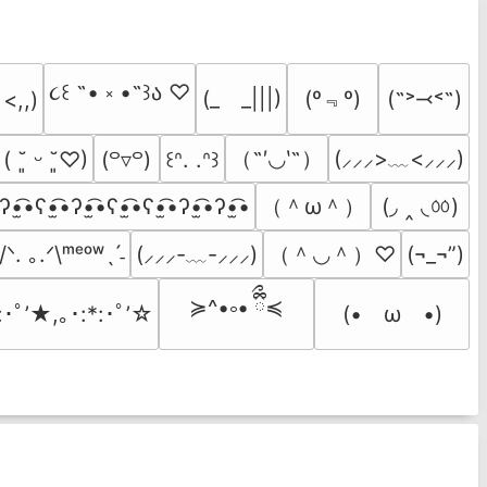
૮꒰ ˶• ༝ •˶꒱ა ♡
(º﹃º)
(_　_|||)
(˶˃⤙˂˶)
 <,,)
（˶′◡‵˶）
(⸝⸝⸝>﹏<⸝⸝⸝)
( ˘͈ ᵕ ˘͈♡)
(꒪▿꒪)
꒰ᐢ. .ᐢ꒱
（＾ω＾）
(◞ ‸ ◟ㆀ)
ʔ•̫͡•ʕ•̫͡•ʔ•̫͡•ʕ•̫͡•ʕ•̫͡•ʔ•̫͡•ʔ•̫͡•
（＾◡＾）♡
/ᐠ. ｡.ᐟ\ᵐᵉᵒʷˎˊ˗
(⸝⸝⸝-﹏-⸝⸝⸝)
(¬_¬”)
≽^•༚• ྀིྀ≼
:･ﾟ’★,｡･:*:･ﾟ’☆
(•　ω　•)