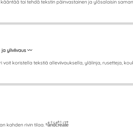
se kääntää tai tehdä tekstin päinvastainen ja ylösalaisin sam
 ja yliviivaus 〰️
it koristella tekstiä alleviivauksella, ylälinja, rusetteja, koukk
hden rivin tilaa. ᵇaͤnͨdͬcͤrͣeͭaͥtͮeͤ