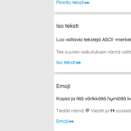
Pinottu teksti ▸▸
Iso teksti
Luo valtavia tekstejä ASCII -merkeil
Tee suuren vaikutuksen nämä valtava
Iso teksti ▸▸
Emoji
Kopioi ja liitä värikkäitä hymiöitä ka
Tiedät nämä 💬 Viestit ja 👫 sosiaa
Emoji ▸▸