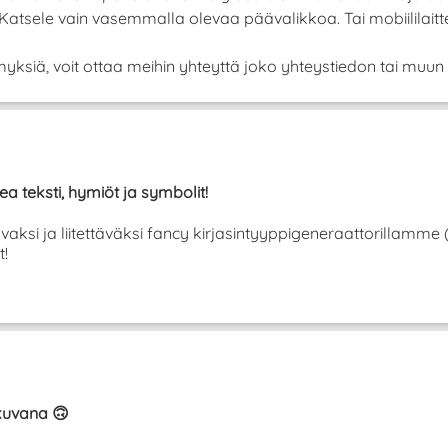
! Katsele vain vasemmalla olevaa päävalikkoa. Tai mobiilila
yksiä, voit ottaa meihin yhteyttä joko yhteystiedon tai muun 
ea teksti, hymiöt ja symbolit!
tavaksi ja liitettäväksi fancy kirjasintyyppigeneraattorillamme
t!
ikuvana 🙃