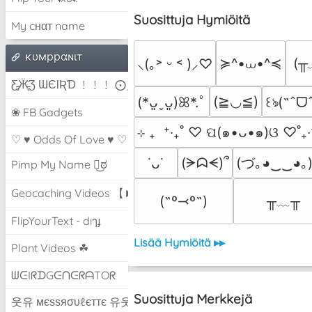
Suosittuja Hymiöitä
My cнαт name
ĸυмppαɴιт
≽^•⩊•^≼
(╥
⸜(｡˃ ᵕ ˂ )⸝♡
Ƹ̵̡Ӝ̵̨̄Ʒ ƜЄƖƦƊ ﹗﹗﹗ ⨀_⨀
(≧◡≦)
(*ᴗ͈ˬᴗ͈)ꕤ*.ﾟ
꒰ঌ(˶ˆᗜ
❀ FB Gadgets
⊹ ₊  ⁺‧₊˚ ♡ ପ(๑•ᴗ•๑)ଓ ♡˚₊‧
♡ ♥ Odds Of Love ♥ ♡
(づ｡◕‿‿◕｡
(ᗒᗣᗕ)՞
˙ᴗ˙
Pimp My Name ಠ͜ಠ
Geocaching Videos 【►】
╥﹏╥
(˶º⤙º˶)
FlipYourText - dıๅɟ
Lisää Hymiöitä ▸▸
Plant Videos ☘
ᗯᕮIᖇᗪGᕮᑎᕮᖇᗩTOᖇ
Suosittuja Merkkejä
웃유 мєѕѕяσυℓєттє 유웃