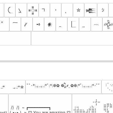
･
✮
ｼ
𒋲
𒍫
➺
𒀭
𒅒
𓎖
⠀:¨ ·.
ﾟﾟ･*:.｡..｡.:*ﾟ:*:✼✿ ❁ཻུ۪۪⸙͎ ✿✼:*ﾟ:.｡..｡.:*･ﾟﾟ
｡.:*　　.｡.:*☆
⠀ `· 
⠀⠀⠀⠀⠀⠀⢀⣰⣀⠀⠀⠀⠀
⢀⣀⠀⠀⠀⢀⣄⠘⠀⠀⣶⡿⣷
 /)  /)  ~ ┏━━━━━━━━┓

⢺⣾⣶⣦⣰⡟⣿⡇⠀⠀⠻⣧⠀
( •-• )  ~ ♡ You are amazing ♡

ext)
