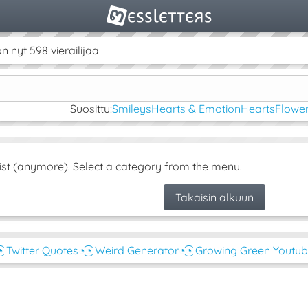
nyt 598 vierailijaa
Suosittu:
Smileys
Hearts & Emotion
Hearts
Flower
ist (anymore). Select a category from the menu.
Takaisin alkuun
͡◔ Twitter Quotes
◔͜͡◔ Weird Generator
◔͜͡◔ Growing Green Youtu