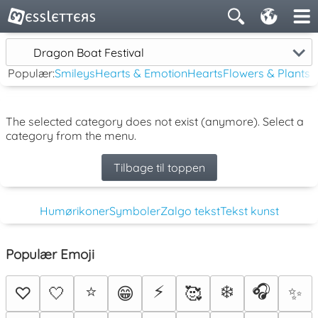
Dragon Boat Festival
Populær:
Smileys
Hearts & Emotion
Hearts
Flowers & Plants
The selected category does not exist (anymore). Select a
category from the menu.
Tilbage til toppen
Humørikoner
Symboler
Zalgo tekst
Tekst kunst
Populær Emoji
⭐
⚡
❄️
🎧
♡
🤍
😁
🥰
✨