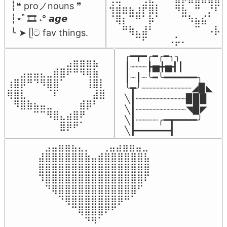
┆❝ proノnouns ❞

⢺⣾⣶⣦⣰⡟⣿⡇⠀⠀⠻⣧⠀⠛⠀⡘⠏

┆⋆˚ 🎞️ ˖° 𝙖𝙜𝙚

⠈⢿⡆⠉⠛⠁⡷⠁⠀⠀⠀⠉⠳⣦⣮⠁⠀

⠀⠀⠛⢷⣄⣼⠃⠀⠀⠀⠀⠀⠀⠉⠀⠠⡧

╰ ➤ ᥫට fav things.
⠀⠀⠀⠀⠉⠋⠀⠀⠀⠠⡥⠄⠀⠀⠀⠀⠀
╭━┳━╭━╭━╮╮

⠀⠀⠀⠀⠀⠀⠀⠀⠀⣠⣶⣶⣶⣦⠀⠀

┃┈┈┈┣▅╋▅┫┃

⠀⠀⣠⣤⣤⣄⣀⣾⣿⠟⠛⠻⢿⣷⠀

┃┈┃┈╰━╰━━━━━━╮

⢰⣿⡿⠛⠙⠻⣿⣿⠁⠀⠀⠀⢸⣿⡇

╰┳╯┈┈┈┈┈┈┈┈┈◢▉◣

⢿⣿⣇⠀⠀⠀⠈⠏⠀⠀⠀⠀⠀⣼⣿⠀

╲┃┈┈┈┈┈┈┈┈┈▉▉▉

⠀⠻⣿⣷⣦⣤⣀⠀⠀⠀⠀⣾⡿⠃⠀

╲┃┈┈┈┈┈┈┈┈┈◥▉◤

⠀⠀⠀⠀⠉⠉⠻⣿⣄⣴⣿⠟⠀⠀⠀

╲┃┈┈┈┈╭━┳━━━━╯

⠀⠀⠀⠀⠀⠀⠀⠀⣿⡿⠟⠁⠀⠀⠀⠀
╲┣━━━━━━┫﻿
⠀⣠⣤⣶⣶⣦⣄⡀  ⠀⢀⣤⣴⣶⣶⣤⣀⠀

⣼⣿⣿⣿⣿⣿⣿⣷⣤⣾⣿⣿⣿⣿⣿⣿⣧

⣿⣿⣿⣿⣿⣿⣿⣿⣿⣿⣿⣿⣿⣿⣿⣿⣿

⠹⣿⣿⣿⣿⣿⣿⣿⣿⣿⣿⣿⣿⣿⣿⣿⠏

⠀⠙⢿⣿⣿⣿⣿⣿⣿⣿⣿⣿⣿⣿⣿⠋⠀

⠀⠀⠀⠙⢿⣿⣿⣿⣿⣿⣿⣿⡿⠛⠁⠀⠀

⠀⠀⠀⠀⠀⠉⢿⣿⣿⣿⠟⠋⠀⠀⠀⠀⠀

⠀⠀⠀⠀⠀⠀⠀⠙⠻⠁⠀⠀⠀⠀⠀⠀⠀⠀⠀⠀⠀⠀⠀