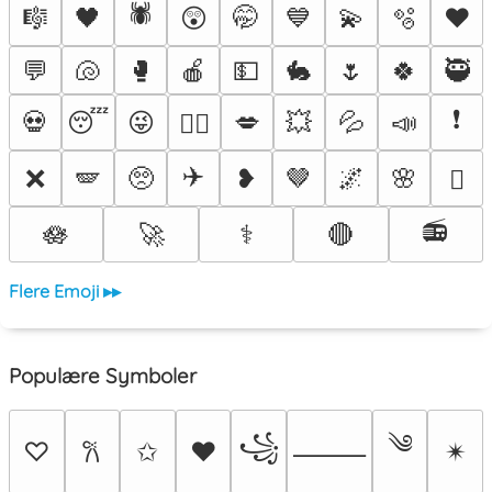
🕷️
🎼
🖤
😲
🤭
💙
💫
🫧
♥️
💬
🐚
🥊
🍎
💵
🐇
🌷
🍀
🥷
❗
💀
😴
😜
💋
💥
💦
📣
❤️‍🔥
✈️
❌
🪽
🥺
❥
🤎
🌌
🌸
🫟
📻
🪷
🚀
⚕️
🔴
Flere Emoji ▸▸
Populære Symboler
༄
꧁
♡
✩
♥
✴︎
𐙚
⸻