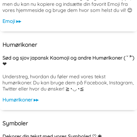
men du kan nu kopiere og indsætte din favorit Emoji fra
vores hjemmeside og bruge dem hvor som helst du vil! 😊
Emoji ▸▸
Humørikoner
Sød og sjov japansk Kaomoji og andre Humørikoner ( ˘ ³˘)
❤
Understreg, hvordan du føler med vores tekst
humørikoner. Du kan bruge dem på Facebook, Instagram,
Twitter eller hvor du ønsker! ≧◔◡◔≦
Humørikoner ▸▸
Symboler
Dekorer din tekst med vores Symboler! ♡ ❀