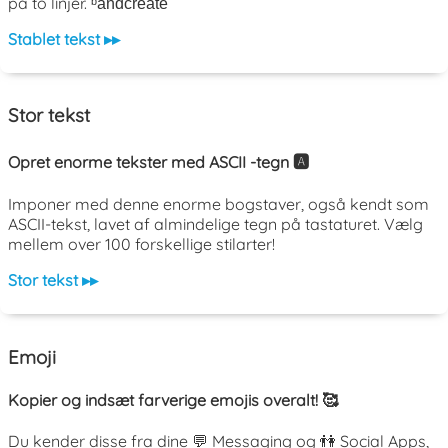
på to linjer. ᵇaͤnͨdͬcͤrͣeͭaͥtͮeͤ
Stablet tekst ▸▸
Stor tekst
Opret enorme tekster med ASCII -tegn 🅰️
Imponer med denne enorme bogstaver, også kendt som
ASCII-tekst, lavet af almindelige tegn på tastaturet. Vælg
mellem over 100 forskellige stilarter!
Stor tekst ▸▸
Emoji
Kopier og indsæt farverige emojis overalt! 🥰
Du kender disse fra dine 💬 Messaging og 👫 Social Apps,