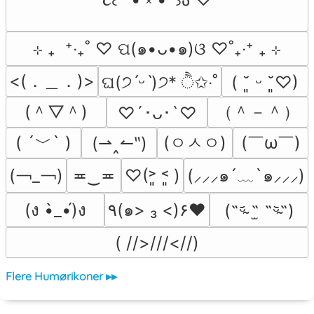
⊹ ₊  ⁺‧₊˚ ♡ ପ(๑•ᴗ•๑)ଓ ♡˚₊‧⁺ ₊ ⊹
<(．＿．)>
ଘ(੭ˊᵕˋ)੭* ੈ✩‧˚
( ˘͈ ᵕ ˘͈♡)
(＾▽＾)
（＾－＾）
♡´･ᴗ･`♡
( ´﹀` )
(ㅇㅅㅇ)
(￣ω￣﻿)
(⇀‸↼‶)
(￢_￢)
≖‿≖
♡(˃͈ ˂͈ )
(⸝⸝⸝๑´﹏`๑⸝⸝⸝)
(ง •̀_•́)ง
٩(๑> ₃ <)۶♥
(˵ᵕ̴᷄ ˶̫ ˶ᵕ̴᷅˵)
( //>///<//)
Flere Humørikoner ▸▸