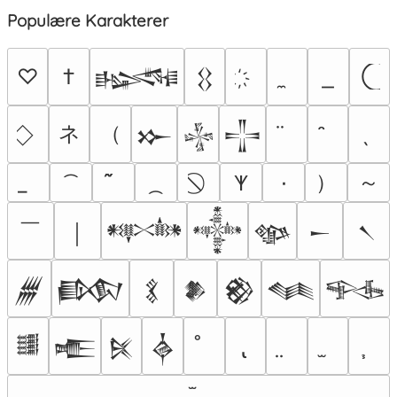
Populære Karakterer
♡
†
𒈙
𒌐
ネ
（
𒁍
𒈔
𒋲
）
～
٠
𐊵
￣
￨
𒀰
𒀱
𒀲
𒀸
𒀹
𒁂
𒁃
𒃽
𒆎
𒆙
𒈝
𒊎
𒌃
𒍫
𒍮
𒎓