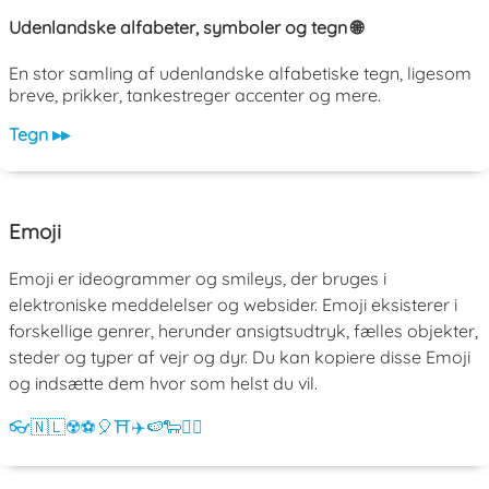
Udenlandske alfabeter, symboler og tegn 🌐
En stor samling af udenlandske alfabetiske tegn, ligesom
breve, prikker, tankestreger accenter og mere.
Tegn ▸▸
Emoji
Emoji er ideogrammer og smileys, der bruges i
elektroniske meddelelser og websider. Emoji eksisterer i
forskellige genrer, herunder ansigtsudtryk, fælles objekter,
steder og typer af vejr og dyr. Du kan kopiere disse Emoji
og indsætte dem hvor som helst du vil.
👓
🇳🇱
☢️
⚽
🎈
⛩️
✈️
🍉
🐑
💁‍♀️