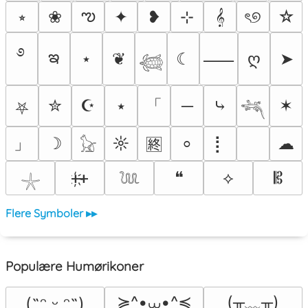
ఌ
⭒
❀
✦
❥
⊹
𝄞
ৎ୭
☆
࿔
ఇ
⋆
❦
☾
ღ
➤
⸺
𓆉
「
✮
☪
⭑
─
⤷
✶
⛧
𓆈
」
☽
☼
⡇
☁
⸰
🈡
𓃠
ᚐ҉ᚐ
❝
⟡
𝄡
𓇼
𓆙
Flere Symboler ▸▸
Populære Humørikoner
≽^•⩊•^≼
(╥﹏╥)
(˶ᵔ ᵕ ᵔ˶)