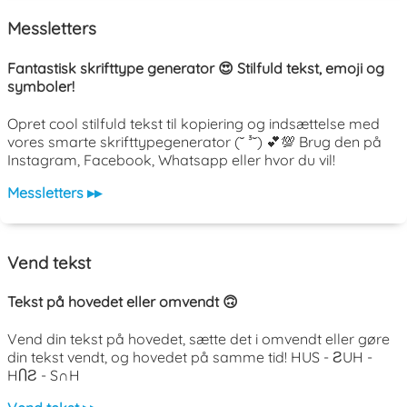
Messletters
Fantastisk skrifttype generator 😍 Stilfuld tekst, emoji og
symboler!
Opret cool stilfuld tekst til kopiering og indsættelse med
vores smarte skrifttypegenerator (˘ ³˘) 💕💯 Brug den på
Instagram, Facebook, Whatsapp eller hvor du vil!
Messletters ▸▸
Vend tekst
Tekst på hovedet eller omvendt 🙃
Vend din tekst på hovedet, sætte det i omvendt eller gøre
din tekst vendt, og hovedet på samme tid! HUS - ƧUH -
HႶƧ - S∩H