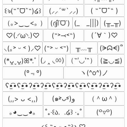
( ˶ˆᗜˆ˵ )
꒰ঌ(˶ˆᗜˆ˵)໒꒱
(⸝⸝´꒳`⸝⸝)
（｡>‿‿<｡ ）
(ദ്ദി˙ᗜ˙)
(_　_|||)
(╥_╥)
(´∀｀)♡
♡(.◜ω◝.)♡
(˶˃⤙˂˶)
╥﹏╥
(ᗒᗣᗕ)՞
⸜(｡˃ ᵕ ˂ )⸝♡
(˶˃ ᵕ ˂˶)
(◞ ‸ ◟ㆀ)
（˶′◡‵˶）
(≧◡≦)
(*ᴗ͈ˬᴗ͈)ꕤ*.ﾟ
(º﹃º)
ヽ(^o^)ノ
ʕ•̫͡•ʕ•̫͡•ʔ•̫͡•ʔ•̫͡•ʕ•̫͡•ʔ•̫͡•ʕ•̫͡•ʕ•̫͡•ʔ•̫͡•ʔ•̫͡•
（＾ω＾）
(๑˃̵ᴗ˂̵)و
(,,> ᴗ <,,)
｡◕‿‿◕｡
˚₊‧꒰ა.  .໒꒱ ‧₊˚
(꒪▿꒪)
૮꒰ ˶• ༝ •˶꒱ა ♡