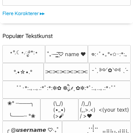
Flere Karakterer ▸▸
Populær Tekstkunst
⋆°.☾⋆.ೃ࿔*:⋆
˚₊·—̳͟͞͞♡ name ♥️
𖦹:･ﾟ⋆｡°⭒✩･:*:｡
-ˋˏ ༻✿༺ ˎˊ-
⫘⫘⫘⫘⫘⫘
°.•☆•.°
ﾟﾟ･*:.｡..｡.:*ﾟ:*:✼✿ ❁ཻུ۪۪⸙͎ ✿✼:*ﾟ:.｡..｡.:*･ﾟﾟ
❀° ┄───╮

(\_/)

 /)_/)

(•_•)

(,,>.<)  <(your text)

 ╰───┄ °❀
(>🧨
/ >❤️
⠀⠀⠀⠀⠀⠀⢀⣰⣀⠀⠀⠀⠀⠀⠀⠀⠀

╭ @𝙪𝙨𝙚𝙧𝙣𝙖𝙢𝙚 ♡‧₊˚

⢀⣀⠀⠀⠀⢀⣄⠘⠀⠀⣶⡿⣷⣦⣾⣿⣧
