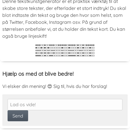
Denne tekstkunstgenerator er et praktisk værktøj til at
skabe store tekster, der efterlader et stort indtryk! Du skal
blot indtaste din tekst og bruge den hvor som helst, som
på Twitter, Facebook, Instagram osv. På grund af
størrelsen anbefaler vi, at du holder din tekst kort. Du kan
også bruge linjeskift!
🟥🟥🟥⬜⬜🟥⬜⬜🟥🟥🟥⬜⬜🟥🟥🟥🟥🟥⬜🟥🟥🟥🟥⬜🟥⬜⬜🟥⬜🟥🟥🟥🟥🟥
🟧⬜⬜🟧⬜🟧⬜🟧⬜⬜⬜⬜⬜⬜⬜🟧⬜⬜⬜🟧⬜⬜⬜⬜🟧⬜⬜🟧⬜⬜⬜🟧⬜⬜
🟨🟨🟨⬜⬜🟨⬜🟨⬜🟨🟨⬜⬜⬜⬜🟨⬜⬜⬜🟨🟨🟨⬜⬜⬜🟨🟨⬜⬜⬜⬜🟨⬜⬜
🟩⬜⬜🟩⬜🟩⬜🟩⬜⬜🟩⬜⬜⬜⬜🟩⬜⬜⬜🟩⬜⬜⬜⬜🟩⬜⬜🟩⬜⬜⬜🟩⬜⬜
🟦🟦🟦⬜⬜🟦⬜⬜🟦🟦⬜⬜⬜⬜⬜🟦⬜⬜⬜🟦🟦🟦🟦⬜🟦⬜⬜🟦⬜⬜⬜🟦⬜⬜
Hjælp os med at blive bedre!
Vi elsker din mening! 😍 Sig til, hvis du har forslag!