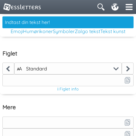
Emoji
Humørikoner
Symboler
Zalgo tekst
Tekst kunst
Figlet
ᴀA
Standard
ℹ Figlet info
Mere