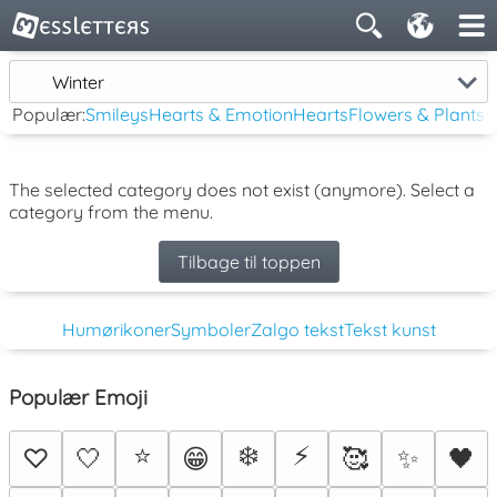
Winter
Populær:
Smileys
Hearts & Emotion
Hearts
Flowers & Plants
The selected category does not exist (anymore). Select a
category from the menu.
Tilbage til toppen
Humørikoner
Symboler
Zalgo tekst
Tekst kunst
Populær Emoji
⭐
❄️
⚡
♡
🤍
😁
🥰
✨
🖤