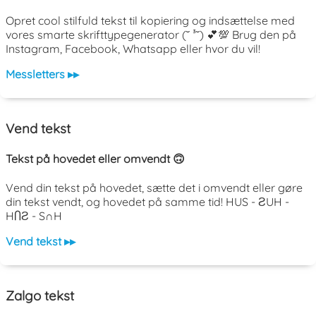
Opret cool stilfuld tekst til kopiering og indsættelse med
vores smarte skrifttypegenerator (˘ ³˘) 💕💯 Brug den på
Instagram, Facebook, Whatsapp eller hvor du vil!
Messletters ▸▸
Vend tekst
Tekst på hovedet eller omvendt 🙃
Vend din tekst på hovedet, sætte det i omvendt eller gøre
din tekst vendt, og hovedet på samme tid! HUS - ƧUH -
HႶƧ - S∩H
Vend tekst ▸▸
Zalgo tekst