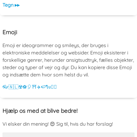
Tegn ▸▸
Emoji
Emoji er ideogrammer og smileys, der bruges i
elektroniske meddelelser og websider. Emoji eksisterer i
forskellige genrer, herunder ansigtsudtryk, fælles objekter,
steder og typer af vejr og dyr. Du kan kopiere disse Emoji
og indsætte dem hvor som helst du vil.
👓
🇳🇱
☢️
⚽
🎈
⛩️
✈️
🍉
🐑
💁‍♀️
Hjælp os med at blive bedre!
Vi elsker din mening! 😍 Sig til, hvis du har forslag!