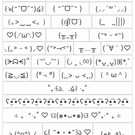
( ˶ˆᗜˆ˵ )
꒰ঌ(˶ˆᗜˆ˵)໒꒱
(⸝⸝´꒳`⸝⸝)
（｡>‿‿<｡ ）
(ദ്ദി˙ᗜ˙)
(_　_|||)
♡(.◜ω◝.)♡
(╥_╥)
(˶˃ ᵕ ˂˶)
╥﹏╥
(´∀｀)♡
(˶˃⤙˂˶)
⸜(｡˃ ᵕ ˂ )⸝♡
（˶′◡‵˶）
(◞ ‸ ◟ㆀ)
(ᗒᗣᗕ)՞
(*ᴗ͈ˬᴗ͈)ꕤ*.ﾟ
(º﹃º)
（＾ω＾）
(≧◡≦)
(,,> ᴗ <,,)
˚₊‧꒰ა.  .໒꒱ ‧₊˚
ʕ•̫͡•ʕ•̫͡•ʔ•̫͡•ʔ•̫͡•ʕ•̫͡•ʔ•̫͡•ʕ•̫͡•ʕ•̫͡•ʔ•̫͡•ʔ•̫͡•
⊹ ₊  ⁺‧₊˚ ♡ ପ(๑•ᴗ•๑)ଓ ♡˚₊‧⁺ ₊ ⊹
૮꒰ ˶• ༝ •˶꒱ა ♡
ヽ(^o^)ノ
(๑˃̵ᴗ˂̵)و