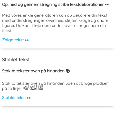
Op, ned og gennemstregning stribe tekstdekorationer 〰️
Med vores enkle generatoren kan du dekorere din tekst
med understregninger, overlines, sløjfer, kroge og andre
figurer. Du kan tilføje dem under, over eller gennem din
tekst.
Zalgo tekst ▸▸
Stablet tekst
Stak to tekster oven på hinanden 📚
Stak to tekster oven på hinanden uden at bruge pladsen
på to linjer. ᵇaͤnͨdͬcͤrͣeͭaͥtͮeͤ
Stablet tekst ▸▸