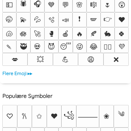
🕷️
🎧
💵
💙
💬
🌸
🎼
🌷
😲
❗
👉
🤭
💫
💦
🫧
📣
🪽
♥️
🐚
🪷
🚀
🥊
🍎
🔥
🍂
🐇
🍀
🍡
🥷
💀
😈
😴
😜
😂
💜
❤️‍🔥
💋
💥
💪
😩
❌
Flere Emoji ▸▸
Populære Symboler
༄
꧁
♡
✩
♥
❀
𐙚
⸻