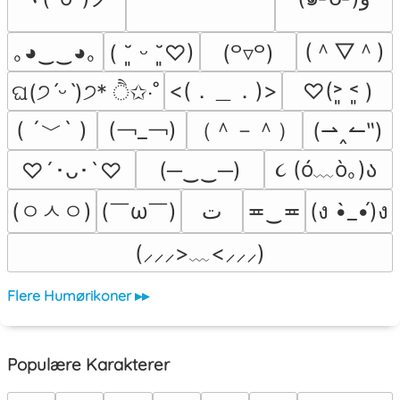
(＾▽＾)
｡◕‿‿◕｡
( ˘͈ ᵕ ˘͈♡)
(꒪▿꒪)
<(．＿．)>
♡(˃͈ ˂͈ )
ଘ(੭ˊᵕˋ)੭* ੈ✩‧˚
( ´﹀` )
(￢_￢)
（＾－＾）
(⇀‸↼‶)
૮ (ó﹏ò｡)ა 
(─‿‿─)
♡´･ᴗ･`♡
(ㅇㅅㅇ)
(￣ω￣﻿)
ﺕ
≖‿≖
(ง •̀_•́)ง
(⸝⸝⸝>﹏<⸝⸝⸝)
Flere Humørikoner ▸▸
Populære Karakterer