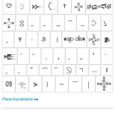
♡
†
𒁍
𒈔
𒈙
𒋲
𒌐
ネ
（
٠
𐊵
𒀰
𒅒
𒆎
𒍫
…
𐌔
⒇
）
～
￣
⋟
￨
𒀱
𓂀
Flere Karakterer ▸▸