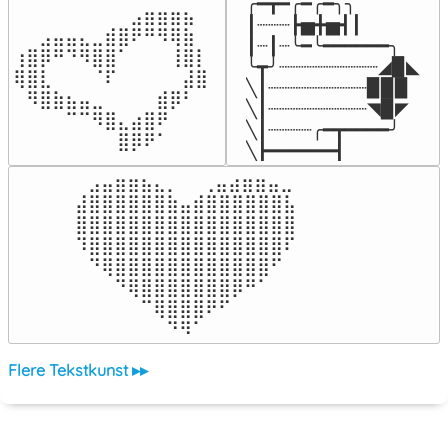
╭━┳━╭━╭━╮╮

⠀⠀⠀⠀⠀⠀⠀⠀⠀⣠⣶⣶⣶⣦⠀⠀

┃┈┈┈┣▅╋▅┫┃

⠀⠀⣠⣤⣤⣄⣀⣾⣿⠟⠛⠻⢿⣷⠀

┃┈┃┈╰━╰━━━━━━╮

⢰⣿⡿⠛⠙⠻⣿⣿⠁⠀⠀⠀⢸⣿⡇

╰┳╯┈┈┈┈┈┈┈┈┈◢▉◣

⢿⣿⣇⠀⠀⠀⠈⠏⠀⠀⠀⠀⠀⣼⣿⠀

╲┃┈┈┈┈┈┈┈┈┈▉▉▉

⠀⠻⣿⣷⣦⣤⣀⠀⠀⠀⠀⣾⡿⠃⠀

╲┃┈┈┈┈┈┈┈┈┈◥▉◤

⠀⠀⠀⠀⠉⠉⠻⣿⣄⣴⣿⠟⠀⠀⠀

╲┃┈┈┈┈╭━┳━━━━╯

⠀⠀⠀⠀⠀⠀⠀⠀⣿⡿⠟⠁⠀⠀⠀⠀
╲┣━━━━━━┫﻿
⠀⣠⣤⣶⣶⣦⣄⡀  ⠀⢀⣤⣴⣶⣶⣤⣀⠀

⣼⣿⣿⣿⣿⣿⣿⣷⣤⣾⣿⣿⣿⣿⣿⣿⣧

⣿⣿⣿⣿⣿⣿⣿⣿⣿⣿⣿⣿⣿⣿⣿⣿⣿

⠹⣿⣿⣿⣿⣿⣿⣿⣿⣿⣿⣿⣿⣿⣿⣿⠏

⠀⠙⢿⣿⣿⣿⣿⣿⣿⣿⣿⣿⣿⣿⣿⠋⠀

⠀⠀⠀⠙⢿⣿⣿⣿⣿⣿⣿⣿⡿⠛⠁⠀⠀

⠀⠀⠀⠀⠀⠉⢿⣿⣿⣿⠟⠋⠀⠀⠀⠀⠀

⠀⠀⠀⠀⠀⠀⠀⠙⠻⠁⠀⠀⠀⠀⠀⠀⠀⠀⠀⠀⠀⠀⠀
Flere Tekstkunst ▸▸