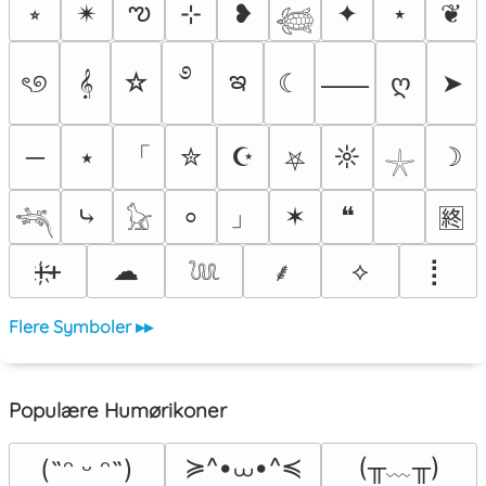
ఌ
⭒
✴︎
⊹
❥
✦
⋆
❦
𓆉
࿔
ఇ
ৎ୭
𝄞
☆
☾
ღ
➤
⸺
「
─
⭑
✮
☪
☼
☽
⛧
𓇼
」
⤷
✶
❝
⸰
🈡
𓆈
𓃠
ᚐ҉ᚐ
☁
⟡
⡇
⸙
𓆙
Flere Symboler ▸▸
Populære Humørikoner
≽^•⩊•^≼
(╥﹏╥)
(˶ᵔ ᵕ ᵔ˶)