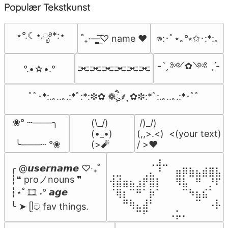
Populær Tekstkunst
⋆°.☾⋆.ೃ࿔*:⋆
˚₊·—̳͟͞͞♡ name ♥️
𖦹:･ﾟ⋆｡°⭒✩･:*:｡
-ˋˏ ༻✿༺ ˎˊ-
⫘⫘⫘⫘⫘⫘
°.•☆•.°
ﾟﾟ･*:.｡..｡.:*ﾟ:*:✼✿ ❁ཻུ۪۪⸙͎ ✿✼:*ﾟ:.｡..｡.:*･ﾟﾟ
❀° ┄───╮

(\_/)

 /)_/)

(•_•)

(,,>.<)  <(your text)

 ╰───┄ °❀
(>🧨
/ >❤️
⠀⠀⠀⠀⠀⠀⢀⣰⣀⠀⠀⠀⠀⠀⠀⠀⠀

╭ @𝙪𝙨𝙚𝙧𝙣𝙖𝙢𝙚 ♡‧₊˚

⢀⣀⠀⠀⠀⢀⣄⠘⠀⠀⣶⡿⣷⣦⣾⣿⣧

┆❝ proノnouns ❞

⢺⣾⣶⣦⣰⡟⣿⡇⠀⠀⠻⣧⠀⠛⠀⡘⠏

┆⋆˚ 🎞️ ˖° 𝙖𝙜𝙚

⠈⢿⡆⠉⠛⠁⡷⠁⠀⠀⠀⠉⠳⣦⣮⠁⠀

⠀⠀⠛⢷⣄⣼⠃⠀⠀⠀⠀⠀⠀⠉⠀⠠⡧

╰ ➤ ᥫට fav things.
⠀⠀⠀⠀⠉⠋⠀⠀⠀⠠⡥⠄⠀⠀⠀⠀⠀