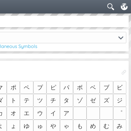
llaneous Symbols
マ
ポ
ペ
プ
ピ
パ
ボ
ベ
ブ
ビ
ダ
ト
テ
ツ
チ
タ
ゾ
ゼ
ズ
ジ
カ
オ
エ
ウ
イ
ア
ゟ
ゞ
ゝ
゜
よ
ょ
ゆ
ゅ
や
ゃ
も
め
む
み