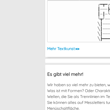
╭━┳━╭
┃┈┈┈┣
┃┈┃┈╰
╰┳╯┈┈
╲┃┈┈┈
╲┃┈┈┈
╲┃┈┈┈
╲┣━━━
Mehr Textkunst ▸▸
Es gibt viel mehr!
Wir haben so viel mehr zu bieten, we
Was ist mit Formen? Oder Charakter
Wellen, die Sie als Trennlinien im
Sie können alles auf Messletters t
Menüschaltfläche.