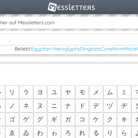
her auf Messletters.com
Beliebt:
Egyptian Hieroglyphs
Dingbats
Cuneiform
Misce
ル
リ
ラ
ヨ
ユ
ヤ
モ
メ
ム
ミ
ハ
ノ
ネ
ヌ
ニ
ナ
ド
デ
ヅ
ヂ
サ
ゴ
ゲ
グ
ギ
ガ
コ
ケ
ク
キ
を
ゑ
ゐ
わ
ゎ
ろ
れ
る
り
ら