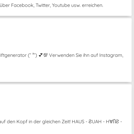
ber Facebook, Twitter, Youtube usw. erreichen.
ftgenerator (˘ ³˘) 💕💯 Verwenden Sie ihn auf Instagram,
uf den Kopf in der gleichen Zeit! HAUS - ƧUAH - H∀ႶƧ -