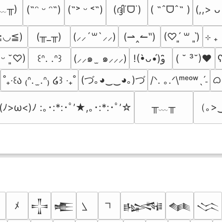
﹏╥)
(ദ്ദി˙ᗜ˙)
( ˶ˆᗜˆ˵ )
(˶ᵔ ᵕ ᵔ˶)
(˶˃ ᵕ ˂˶)
(,,> ᴗ
≧◡≦)
(╥_╥)
(⇀‸↼‶)
⊹ ₊
(⸝⸝´꒳`⸝⸝)
(♡ˊ͈ ꒳ ˋ͈)
(⸝⸝๑  ̫ ๑⸝⸝⸝)
( ˘ ³˘)♥
ʕ
͈ ᵕ ˘͈♡)
꒰ᐢ. .ᐢ꒱
!(•̀ᴗ•́)و ̑̑
(づ｡◕‿‿◕｡)づ
ᜊ(
/ᐠ. ｡.ᐟ\ᵐᵉᵒʷˎˊ˗
˚₊‧꒰ა ₍ᐢ.  ̫.ᐢ₎ ໒꒱ ‧₊˚
╥﹏╥
（｡>
(ﾉ>ω<)ﾉ :｡･:*:･ﾟ’★,｡･:*:･ﾟ’☆
ﾒ
𒋲
𒍫
𒈙
𒈝
𒈱