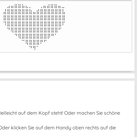
⠀⣠⣤⣶⣶⣦⣄⡀  ⠀⢀⣤⣴⣶⣶⣤⣀⠀

⣼⣿⣿⣿⣿⣿⣿⣷⣤⣾⣿⣿⣿⣿⣿⣿⣧

⣿⣿⣿⣿⣿⣿⣿⣿⣿⣿⣿⣿⣿⣿⣿⣿⣿

⠹⣿⣿⣿⣿⣿⣿⣿⣿⣿⣿⣿⣿⣿⣿⣿⠏

⠀⠙⢿⣿⣿⣿⣿⣿⣿⣿⣿⣿⣿⣿⣿⠋⠀

⠀⠀⠀⠙⢿⣿⣿⣿⣿⣿⣿⣿⡿⠛⠁⠀⠀

⠀⠀⠀⠀⠀⠉⢿⣿⣿⣿⠟⠋⠀⠀⠀⠀⠀

⠀⠀⠀⠀⠀⠀⠀⠙⠻⠁⠀⠀⠀⠀⠀⠀⠀⠀⠀⠀⠀⠀⠀
 vielleicht auf dem Kopf steht! Oder machen Sie schöne
 Oder klicken Sie auf dem Handy oben rechts auf die