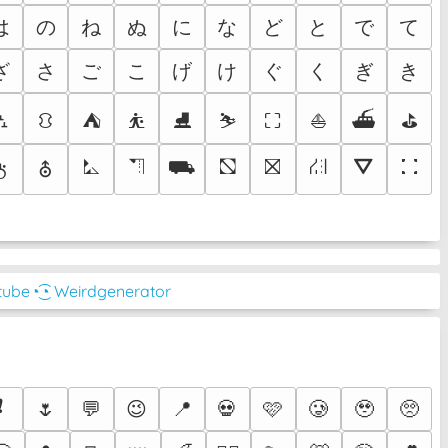
は
の
ね
ぬ
に
な
ど
と
で
て
ざ
さ
ご
こ
げ
け
ぐ
く
ぎ
き
⛼
⛻
⛺
⛹
⛸
⛷
⛶
⛵
⛴
⛳
⛡
⛠
⛟
⛞
⛝
⛜
⛛
⛚
⛢
⛣
tube
◔͜͡◔ Weirdgenerator
❗
🌷
💬
😉
📍
💀
🩷
🥲
🥹
🥺