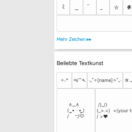
ﾐ

⛥
Mehr Zeichen ▸▸
Beliebte Textkunst
✧˖°
જ⁀➴
‎‧₊˚✧[name]✧˚₊‧
☆.
 ∧,,,∧

 /)_/)

(  ̳• · • ̳)

(,,>.<)  <(your t
/    づ♡
/ >❤️