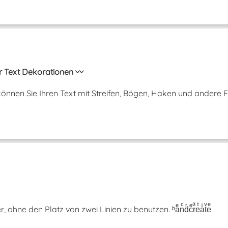
r Text Dekorationen 〰️
önnen Sie Ihren Text mit Streifen, Bögen, Haken und andere 
hne den Platz von zwei Linien zu benutzen. ᵇaͤnͨdͬcͤrͣeͭaͥtͮeͤ