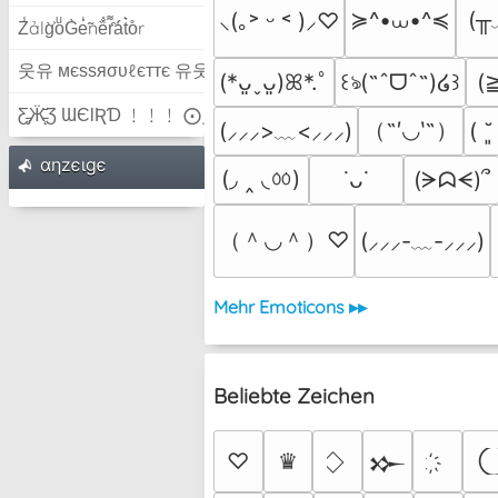
≽^•⩊•^≼
(╥
⸜(｡˃ ᵕ ˂ )⸝♡
Z̾ảlg̀͐oͧG̀e̒̃nȅ̐r͌̑á͑t͛o̊r
웃유 мєѕѕяσυℓєттє 유웃
(
(*ᴗ͈ˬᴗ͈)ꕤ*.ﾟ
꒰ঌ(˶ˆᗜˆ˵)໒꒱
Ƹ̵̡Ӝ̵̨̄Ʒ ƜЄƖƦƊ ﹗﹗﹗ ⨀_⨀
（˶′◡‵˶）
(⸝⸝⸝>﹏<⸝⸝⸝)
( ˘
αηzєιgє
(◞ ‸ ◟ㆀ)
(ᗒᗣᗕ)՞
˙ᴗ˙
（＾◡＾）♡
(⸝⸝⸝-﹏-⸝⸝⸝)
Mehr Emoticons ▸▸
Beliebte Zeichen
♡
♛
𒁍