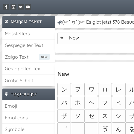
мєιηєм тєкѕт
(☞ﾟヮﾟ)☞ Es gibt jetzt 378 Besuc
Messletters
⭐
New
Gespiegelter Text
Zalgo Text
Gestapelten Text
New
Große Schrift
ン
ヲ
ワ
ロ
レ
тєχт-кυηѕт
バ
ホ
ヘ
フ
ヒ
Emoji
ザ
ソ
セ
ス
シ
Emoticons
゛
ゖ
ゕ
ゔ
ん
Symbole