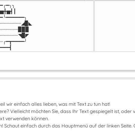
━╭━╮╮

▅╋▅┫┃

━╰━━━━━━╮

┈┈┈┈┈┈┈◢▉◣

┈┈┈┈┈┈▉▉▉

┈┈┈┈┈┈◥▉◤

┈╭━┳━━━━╯

━━━┫﻿
il wir einfach alles lieben, was mit Text zu tun hat!
e? Vielleicht möchten Sie, dass Ihr Text gespiegelt ist, oder
 Text verwenden können.
un! Schaut einfach durch das Hauptmenü auf der linken Seite.