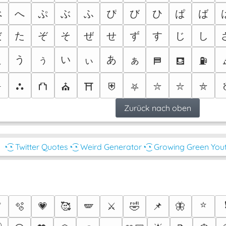
べ
へ
ぷ
ぶ
ふ
ぴ
び
ひ
ぱ
ば
だ
た
ぞ
そ
ぜ
せ
ず
す
じ
し
ぇ
う
ぅ
い
ぃ
あ
ぁ
⛿
⛾
⛽
⛭
⛬
⛫
⛪
⛩
⛨
⛧
⛦
⛥
⛤
Zurück nach oben
◔͜͡◔ Twitter Quotes
◔͜͡◔ Weird Generator
◔͜͡◔ Growing Green You
⭐
✅
🫧
💗
🥰
🪽
⚔️
🤣
📌
🦋