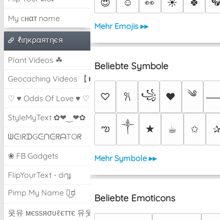

😍
☺️
👀
☀️
🍀
My cнαт name
Mehr Emojis ▸▸
ℓιηкραятηєя
Plant Videos ☘
Beliebte Symbole
Geocaching Videos 【►】
༄
꧁
♡
♥
𐙚
♡ ♥ Odds Of Love ♥ ♡
StyleMyText ✿❤‿❤✿
༒︎
ఌ
★
☕︎
✩
ᗯᕮIᖇᗪGᕮᑎᕮᖇᗩTOᖇ
❀ FB Gadgets
Mehr Symbole ▸▸
FlipYourText - dıๅɟ
Pimp My Name ಠ͜ಠ
Beliebte Emoticons
웃유 мєѕѕяσυℓєттє 유웃