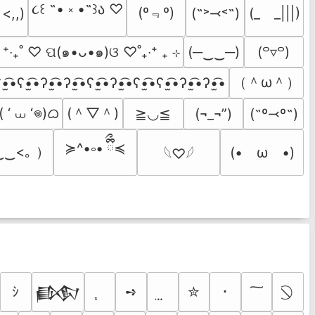
૮꒰ ˶• ༝ •˶꒱ა ♡
(º﹃º)
(˶˃⤙˂˶)
(_　_|||)
 <,,)
  ⁺‧₊˚ ♡ ପ(๑•ᴗ•๑)ଓ ♡˚₊‧⁺ ₊ ⊹
(─‿‿─)
(꒪▿꒪)
（＾ω＾）
•̫͡•ʕ•̫͡•ʔ•̫͡•ʔ•̫͡•ʕ•̫͡•ʔ•̫͡•ʕ•̫͡•ʕ•̫͡•ʔ•̫͡•ʔ•̫͡•
 ‘ ⩊ ‘𖦹)ᜊ
(＾▽＾)
≧◡≦
(¬_¬”)
(˶º⤙º˶)
≽^•༚• ྀིྀ≼
‿‿<｡ ）
(•　ω　•)
𓆩♡𓆪
ｼ
➺
✮
･
𒁃