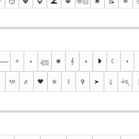

❄️
😏
💖
💎
🌊
💋
🫶🏻
🌟
📝
✧
⭒
❀
𝄞
⭑
❥
☾
⋆
⸻
𓆉
✰
ৎ୭
♬
❤
✮
ﾐ
✞
➤
𝜉
𓆈