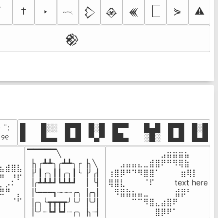
†
‣
⋟
⚠
𒁷
𒊲
𒌍
𓎖
𒆙
· ¨:⠀

█  █░░ █▀█ █░█ █▀▀  █▄█ █▀█ █░█

. ୨୧⠀
█  █▄▄ █▄█ ▀▄▀ ██▄  ░█░ █▄█ █▄█
▔▔▔▔▔╲

⠀⠀⠀⠀⠀⠀⠀⠀⠀⣠⣶⣶⣶⣦⠀⠀

⠀⠀⠀⠀

▕╮╭┻┻╮╭┻┻╮╭▕╮╲

⠀⠀⣠⣤⣤⣄⣀⣾⣿⠟⠛⠻⢿⣷⠀

⣦⣾⣿⣧

▕╯┃╭╮┃┃╭╮┃╰▕╯╭▏

⢰⣿⡿⠛⠙⠻⣿⣿⠁⠀⠀ ⠀⣶⢿⡇

⠛⠀⡘⠏

▕╭┻┻┻┛┗┻┻┛  ▕  ╰▏

⢿⣿⣇⠀⠀⠀⠈⠏⠀⠀⠀ text here

⣦⣮⠁⠀

▕╰━━━┓┈┈┈╭╮▕╭╮▏

⠀⠻⣿⣷⣦⣤⣀⠀⠀⠀ ⠀⣾⡿⠃⠀

⠉⠀⠠⡧

▕╭╮╰┳┳┳┳╯╰╯▕╰╯▏

⠀⠀⠀⠀⠉⠉⠻⣿⣄⣴⣿⠟⠀⠀⠀

⠀⠀⠀⠀
▕╰╯┈┗┛┗┛┈╭╮▕╮┈▏
⠀⠀⠀⠀⠀⠀⠀⠀⣿⡿⠟⠁⠀⠀⠀