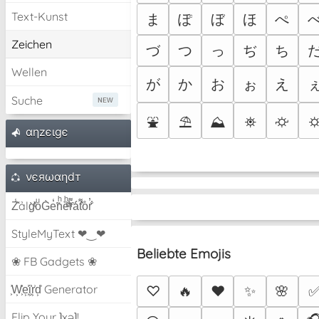
Text-Kunst
ま
ぽ
ぼ
ほ
ぺ
Zeichen
づ
つ
っ
ぢ
ち
Wellen
が
か
お
ぉ
え
Suche
⛲
⛱
⛰
⛯
⛮
αηzєιgє
νєяωαηdт
Z̾̽ảlg̀͐ͭ̽oͧG̀e̒̃nͪȅͪͫ̏̐r͌̑á͑t͌̑͛o̊r̓̐
StyleMyText ❤‿❤
Beliebte Emojis
❀ FB Gadgets ❀
͕͗W͕͕͗͗e͕͕͗͗i͕͕͗͗r͕͗d͕͗ Generator
♡
🔥
❤️
✨
🌸
Flip Your ʇxəʇ!