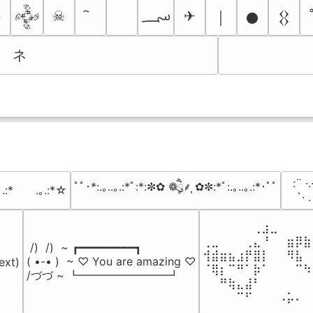
؄
☠
✈
￨

𒅒
𒊹
𒌐
ネ
⠀:¨ ·.
ﾟﾟ･*:.｡..｡.:*ﾟ:*:✼✿ ❁ཻུ۪۪⸙͎ ✿✼:*ﾟ:.｡..｡.:*･ﾟﾟ
｡.:*　　.｡.:*☆
⠀ `· 
⠀⠀⠀⠀⠀⠀⢀⣰⣀⠀⠀⠀⠀
⢀⣀⠀⠀⠀⢀⣄⠘⠀⠀⣶⡿⣷
 /)  /)  ~ ┏━━━━━━━━┓

⢺⣾⣶⣦⣰⡟⣿⡇⠀⠀⠻⣧⠀
( •-• )  ~ ♡ You are amazing ♡

ext)

⠈⢿⡆⠉⠛⠁⡷⠁⠀⠀⠀⠉⠳
/づづ ~ ┗━━━━━━━━┛
⠀⠀⠛⢷⣄⣼⠃⠀⠀⠀⠀⠀⠀
⠀⠀⠀⠀⠉⠋⠀⠀⠀⠠⡥⠄⠀