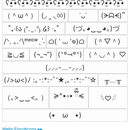
ʕ•̫͡•ʕ•̫͡•ʔ•̫͡•ʔ•̫͡•ʕ•̫͡•ʔ•̫͡•ʕ•̫͡•ʕ•̫͡•ʔ•̫͡•ʔ•̫͡•
（＾ω＾）
(◞ ‸ ◟ㆀ)
(ᗒᗣᗕ)՞
˙ᴗ˙
(づ｡◕‿‿◕｡)づ
˚₊‧꒰ა ₍ᐢ.  ̫.ᐢ₎ ໒꒱ ‧₊˚
ᜊ( ‘ ⩊ ‘𖦹)ᜊ
(＾▽＾)
/ᐠ. ｡.ᐟ\ᵐᵉᵒʷˎˊ˗
（＾◡＾）♡
≧◡≦
(¬_¬”)
(˶º⤙º˶)
(⸝⸝⸝-﹏-⸝⸝⸝)
╥﹏╥
(ﾉ>ω<)ﾉ :｡･:*:･ﾟ’★,｡･:*:･ﾟ’☆
≽^•༚• ྀིྀ≼
（｡>‿‿<｡ ）
𓆩♡𓆪
(•　ω　•)
Mehr Emoticons ▸▸