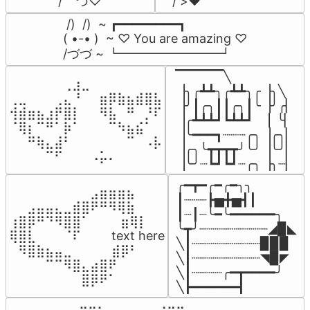
/    づ♡
/ >❤️
 /)  /)  ~ ┏━━━━━━━━┓

( •-• )  ~ ♡ You are amazing ♡

/づづ ~ ┗━━━━━━━━┛
▔▔▔▔▔╲

⠀⠀⠀⠀⠀⠀⢀⣰⣀⠀⠀⠀⠀⠀⠀⠀⠀

▕╮╭┻┻╮╭┻┻╮╭▕╮╲

⢀⣀⠀⠀⠀⢀⣄⠘⠀⠀⣶⡿⣷⣦⣾⣿⣧

▕╯┃╭╮┃┃╭╮┃╰▕╯╭▏

⢺⣾⣶⣦⣰⡟⣿⡇⠀⠀⠻⣧⠀⠛⠀⡘⠏

▕╭┻┻┻┛┗┻┻┛  ▕  ╰▏

⠈⢿⡆⠉⠛⠁⡷⠁⠀⠀⠀⠉⠳⣦⣮⠁⠀

▕╰━━━┓┈┈┈╭╮▕╭╮▏

⠀⠀⠛⢷⣄⣼⠃⠀⠀⠀⠀⠀⠀⠉⠀⠠⡧

▕╭╮╰┳┳┳┳╯╰╯▕╰╯▏

⠀⠀⠀⠀⠉⠋⠀⠀⠀⠠⡥⠄⠀⠀⠀⠀⠀
▕╰╯┈┗┛┗┛┈╭╮▕╮┈▏
╭━┳━╭━╭━╮╮

⠀⠀⠀⠀⠀⠀⠀⠀⠀⣠⣶⣶⣶⣦⠀⠀

┃┈┈┈┣▅╋▅┫┃

⠀⠀⣠⣤⣤⣄⣀⣾⣿⠟⠛⠻⢿⣷⠀

┃┈┃┈╰━╰━━━━━━╮

⢰⣿⡿⠛⠙⠻⣿⣿⠁⠀⠀ ⠀⣶⢿⡇

╰┳╯┈┈┈┈┈┈┈┈┈◢▉◣

⢿⣿⣇⠀⠀⠀⠈⠏⠀⠀⠀ text here

╲┃┈┈┈┈┈┈┈┈┈▉▉▉

⠀⠻⣿⣷⣦⣤⣀⠀⠀⠀ ⠀⣾⡿⠃⠀

╲┃┈┈┈┈┈┈┈┈┈◥▉◤

⠀⠀⠀⠀⠉⠉⠻⣿⣄⣴⣿⠟⠀⠀⠀

╲┃┈┈┈┈╭━┳━━━━╯

⠀⠀⠀⠀⠀⠀⠀⠀⣿⡿⠟⠁⠀⠀⠀
╲┣━━━━━━┫﻿
⠀⣠⣤⣶⣶⣦⣄⡀  ⠀⢀⣤⣴⣶⣶⣤⣀⠀
