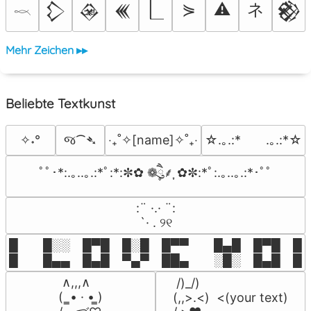
ネ
⋟
⚠
𒁷
𒊲
𒌍
𒆙
𓎖
Mehr Zeichen ▸▸
Beliebte Textkunst
જ⁀➴
✧˖°
‎‧₊˚✧[name]✧˚₊‧
☆.｡.:*　　.｡.:*☆
ﾟﾟ･*:.｡..｡.:*ﾟ:*:✼✿ ❁ཻུ۪۪⸙͎ ✿✼:*ﾟ:.｡..｡.:*･ﾟﾟ
⠀:¨ ·.· ¨:⠀

⠀ `· . ୨୧⠀
█  █░░ █▀█ █░█ █▀▀  █▄█ █▀█ █░█
█  █▄▄ █▄█ ▀▄▀ ██▄  ░█░ █▄█ █▄
 ∧,,,∧

 /)_/)

(  ̳• · • ̳)

(,,>.<)  <(your text)
