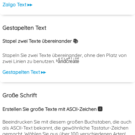
Zalgo Text ▸▸
Gestapelten Text
Stapel zwei Texte übereinander 📚
Stapeln Sie zwei Texte übereinander, ohne den Platz von
zwei Linien zu benutzen. ᵇaͤnͨdͬcͤrͣeͭaͥtͮeͤ
Gestapelten Text ▸▸
Große Schrift
Erstellen Sie große Texte mit ASCII-Zeichen 🅰️
Beeindrucken Sie mit diesem großen Buchstaben, die auch
als ASCII-Text bekannt, die gewöhnliche Tastatur-Zeichen
gemacht. Wählen Sie aus über 100 verschiedenen Arten!