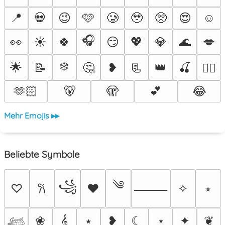
📍
💀
😉
🩷
🥲
🥹
🥺
😍
☺️
🎧
👀
☀️
🍀
😏
💖
💎
🌊
💋
❄️
🌟
📝
🤔
❥
📃
👑
🍒
❤️‍🔥
🫶🏻
🐻
🫣
💕
😂
Mehr Emojis ▸▸
Beliebte Symbole
༄
꧁
♡
♥
✧
⭒
𐙚
⸻
❀
𝄞
⭑
❥
☾
⋆
✦
❦
𓆉