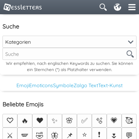
Suche
Kategorien
Wir empfehlen, nach englischen Keywords zu suchen. Sie können
ein Sternchen (*) als Platzhalter verwenden.
Emoji
Emoticons
Symbole
Zalgo Text
Text-Kunst
Beliebte Emojis
♡
🔥
❤️
✨
🌸
✅
🫧
💗
🥰
⭐
❗
⚔️
🪽
🤣
🦋
📌
🌷
💬