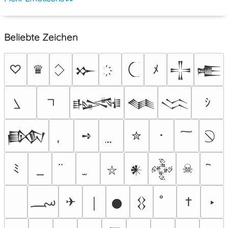
Beliebte Zeichen
♡
♛
ﾒ
𒁍
𒋲
𒍫
ｼ
𒈙
𒈝
𒈱
➺
✮
･
𒁃
ﾐ
☠
𒀭
𒅒
⛥
؄
✈
†
‣
￨
𒊹
𒌐