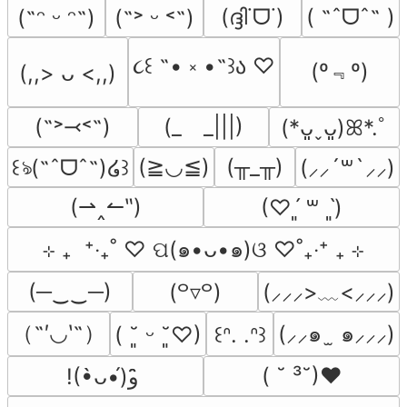
(ദ്ദി˙ᗜ˙)
( ˶ˆᗜˆ˵ )
(˶ᵔ ᵕ ᵔ˶)
(˶˃ ᵕ ˂˶)
૮꒰ ˶• ༝ •˶꒱ა ♡
(º﹃º)
(,,> ᴗ <,,)
(˶˃⤙˂˶)
(_　_|||)
(*ᴗ͈ˬᴗ͈)ꕤ*.ﾟ
(≧◡≦)
(╥_╥)
꒰ঌ(˶ˆᗜˆ˵)໒꒱
(⸝⸝´꒳`⸝⸝)
(⇀‸↼‶)
(♡ˊ͈ ꒳ ˋ͈)
⊹ ₊  ⁺‧₊˚ ♡ ପ(๑•ᴗ•๑)ଓ ♡˚₊‧⁺ ₊ ⊹
(─‿‿─)
(⸝⸝⸝>﹏<⸝⸝⸝)
(꒪▿꒪)
（˶′◡‵˶）
(⸝⸝๑  ̫ ๑⸝⸝⸝)
( ˘͈ ᵕ ˘͈♡)
꒰ᐢ. .ᐢ꒱
( ˘ ³˘)♥
!(•̀ᴗ•́)و ̑̑