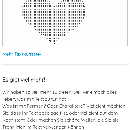
⣼⣿⣿⣿⣿⣿⣿⣷⣤⣾⣿⣿⣿⣿⣿⣿⣧

⣿⣿⣿⣿⣿⣿⣿⣿⣿⣿⣿⣿⣿⣿⣿⣿⣿

⠹⣿⣿⣿⣿⣿⣿⣿⣿⣿⣿⣿⣿⣿⣿⣿⠏

⠀⠙⢿⣿⣿⣿⣿⣿⣿⣿⣿⣿⣿⣿⣿⠋⠀

⠀⠀⠀⠙⢿⣿⣿⣿⣿⣿⣿⣿⡿⠛⠁⠀⠀

⠀⠀⠀⠀⠀⠉⢿⣿⣿⣿⠟⠋⠀⠀⠀⠀⠀

⠀⠀⠀⠀⠀⠀⠀⠙⠻⠁⠀⠀⠀⠀⠀⠀⠀⠀⠀⠀⠀⠀⠀
Mehr Textkunst ▸▸
Es gibt viel mehr!
Wir haben so viel mehr zu bieten, weil wir einfach alles
lieben, was mit Text zu tun hat!
Was ist mit Formen? Oder Charaktere? Vielleicht möchten
Sie, dass Ihr Text gespiegelt ist, oder vielleicht auf dem
Kopf steht! Oder machen Sie schöne Wellen, die Sie als
Trennlinien im Text verwenden können.