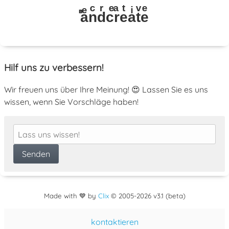
ⷡaͤnͨdͬcͤrͣeͭaͥtͮeͤ
Hilf uns zu verbessern!
Wir freuen uns über Ihre Meinung! 😍 Lassen Sie es uns
wissen, wenn Sie Vorschläge haben!
Made with 💙 by
Clix
©
2005
-2026 v3.1 (beta)
kontaktieren