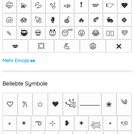
❗
👉
🤭
💫
💦
🫧
📣
🪽
♥️
🐚
🪷
🚀
🥊
🍎
🔥
🍂
🐇
🍀
🍡
🥷
💀
😈
😴
😜
😂
💜
❤️‍🔥
💋
💥
💪
😩
❌
Mehr Emojis ▸▸
Beliebte Symbole
༄
꧁
♡
✩
♥
❀
𐙚
⸻
ఌ
⭒
✴︎
⊹
❥
✦
⋆
ৎ୭
𓆉