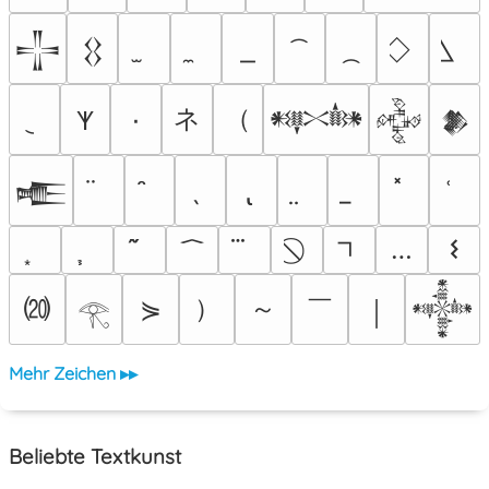
𒋲
𒌐
ネ
（
٠
𐊵
𒀰
𒅒
𒆎
𒍫
…
𐌔
⒇
）
～
￣
⋟
￨
𒀱
𓂀
Mehr Zeichen ▸▸
Beliebte Textkunst