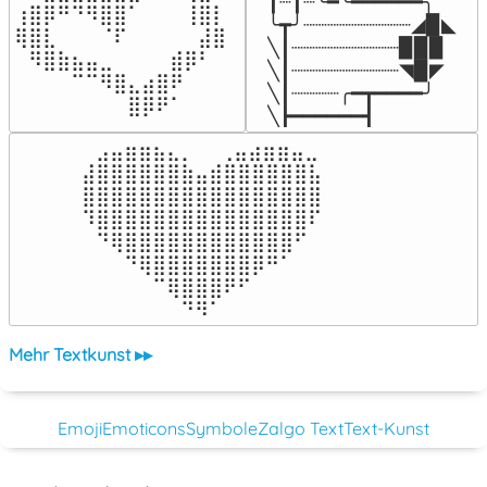
┃┈┃┈╰━╰━━━━━━╮

⢰⣿⡿⠛⠙⠻⣿⣿⠁⠀⠀⠀⢸⣿⡇

╰┳╯┈┈┈┈┈┈┈┈┈◢▉◣

⢿⣿⣇⠀⠀⠀⠈⠏⠀⠀⠀⠀⠀⣼⣿⠀

╲┃┈┈┈┈┈┈┈┈┈▉▉▉

⠀⠻⣿⣷⣦⣤⣀⠀⠀⠀⠀⣾⡿⠃⠀

╲┃┈┈┈┈┈┈┈┈┈◥▉◤

⠀⠀⠀⠀⠉⠉⠻⣿⣄⣴⣿⠟⠀⠀⠀

╲┃┈┈┈┈╭━┳━━━━╯

⠀⠀⠀⠀⠀⠀⠀⠀⣿⡿⠟⠁⠀⠀⠀⠀
╲┣━━━━━━┫﻿
⠀⣠⣤⣶⣶⣦⣄⡀  ⠀⢀⣤⣴⣶⣶⣤⣀⠀

⣼⣿⣿⣿⣿⣿⣿⣷⣤⣾⣿⣿⣿⣿⣿⣿⣧

⣿⣿⣿⣿⣿⣿⣿⣿⣿⣿⣿⣿⣿⣿⣿⣿⣿

⠹⣿⣿⣿⣿⣿⣿⣿⣿⣿⣿⣿⣿⣿⣿⣿⠏

⠀⠙⢿⣿⣿⣿⣿⣿⣿⣿⣿⣿⣿⣿⣿⠋⠀

⠀⠀⠀⠙⢿⣿⣿⣿⣿⣿⣿⣿⡿⠛⠁⠀⠀

⠀⠀⠀⠀⠀⠉⢿⣿⣿⣿⠟⠋⠀⠀⠀⠀⠀

⠀⠀⠀⠀⠀⠀⠀⠙⠻⠁⠀⠀⠀⠀⠀⠀⠀⠀⠀⠀⠀⠀⠀
Mehr Textkunst ▸▸
Emoji
Emoticons
Symbole
Zalgo Text
Text-Kunst