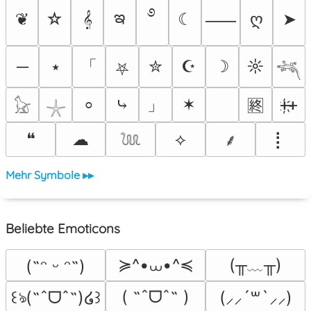
࿔
ఇ
❦
☆
𝄞
☾
ღ
➤
⸺
「
─
⭑
✮
☪
☽
☼
⛧
𓆈
」
⤷
✶
ᚐ҉ᚐ
⸰
🈡
𓃠
𓇼
❝
☁
⟡
⡇
⸙
𓆙
Mehr Symbole ▸▸
Beliebte Emoticons
≽^•⩊•^≼
(╥﹏╥)
(˶ᵔ ᵕ ᵔ˶)
( ˶ˆᗜˆ˵ )
꒰ঌ(˶ˆᗜˆ˵)໒꒱
(⸝⸝´꒳`⸝⸝)