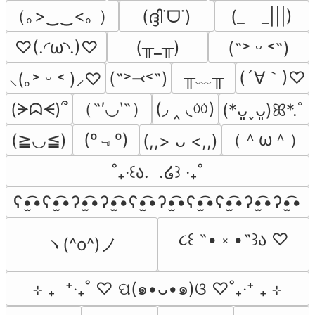
（｡>‿‿<｡ ）
(ദ്ദി˙ᗜ˙)
(_　_|||)
♡(.◜ω◝.)♡
(╥_╥)
(˶˃ ᵕ ˂˶)
╥﹏╥
(´∀｀)♡
(˶˃⤙˂˶)
⸜(｡˃ ᵕ ˂ )⸝♡
（˶′◡‵˶）
(◞ ‸ ◟ㆀ)
(ᗒᗣᗕ)՞
(*ᴗ͈ˬᴗ͈)ꕤ*.ﾟ
(º﹃º)
（＾ω＾）
(≧◡≦)
(,,> ᴗ <,,)
˚₊‧꒰ა.  .໒꒱ ‧₊˚
ʕ•̫͡•ʕ•̫͡•ʔ•̫͡•ʔ•̫͡•ʕ•̫͡•ʔ•̫͡•ʕ•̫͡•ʕ•̫͡•ʔ•̫͡•ʔ•̫͡•
૮꒰ ˶• ༝ •˶꒱ა ♡
ヽ(^o^)ノ
⊹ ₊  ⁺‧₊˚ ♡ ପ(๑•ᴗ•๑)ଓ ♡˚₊‧⁺ ₊ ⊹