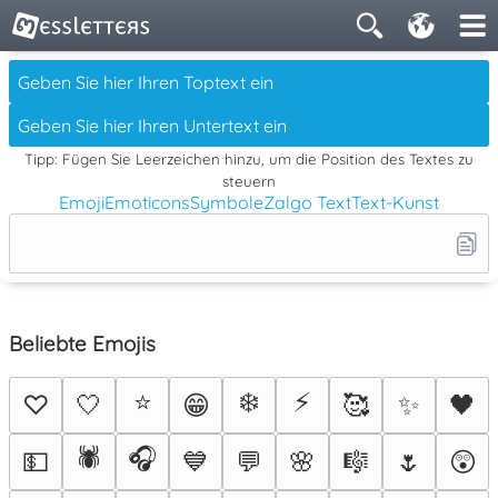
Tipp: Fügen Sie Leerzeichen hinzu, um die Position des Textes zu
steuern
Emoji
Emoticons
Symbole
Zalgo Text
Text-Kunst
Beliebte Emojis
⭐
❄️
⚡
♡
🤍
😁
🥰
✨
🖤
🕷️
🎧
💵
💙
💬
🌸
🎼
🌷
😲