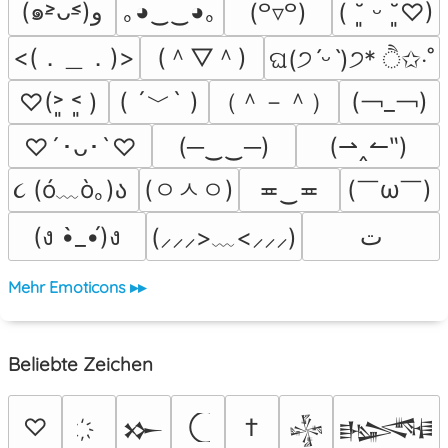
(๑˃̵ᴗ˂̵)و
｡◕‿‿◕｡
(꒪▿꒪)
( ˘͈ ᵕ ˘͈♡)
<(．＿．)>
(＾▽＾)
ଘ(੭ˊᵕˋ)੭* ੈ✩‧˚
( ´﹀` )
（＾－＾）
(￢_￢)
♡(˃͈ ˂͈ )
(─‿‿─)
(⇀‸↼‶)
♡´･ᴗ･`♡
૮ (ó﹏ò｡)ა 
(ㅇㅅㅇ)
(￣ω￣﻿)
≖‿≖
(ง •̀_•́)ง
ﺕ
(⸝⸝⸝>﹏<⸝⸝⸝)
Mehr Emoticons ▸▸
Beliebte Zeichen
♡
†
𒁍
𒈔
𒈙