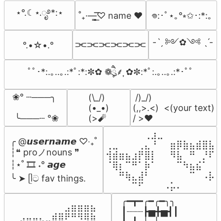
⋆°.☾⋆.ೃ࿔*:⋆
˚₊·—̳͟͞͞♡ name ♥️
𖦹:･ﾟ⋆｡°⭒✩･:*:｡
-ˋˏ ༻✿༺ ˎˊ-
⫘⫘⫘⫘⫘⫘
°.•☆•.°
ﾟﾟ･*:.｡..｡.:*ﾟ:*:✼✿ ❁ཻུ۪۪⸙͎ ✿✼:*ﾟ:.｡..｡.:*･ﾟﾟ
❀° ┄───╮

(\_/)

 /)_/)

(•_•)

(,,>.<)  <(your text)

 ╰───┄ °❀
(>🧨
/ >❤️
⠀⠀⠀⠀⠀⠀⢀⣰⣀⠀⠀⠀⠀⠀⠀⠀⠀

╭ @𝙪𝙨𝙚𝙧𝙣𝙖𝙢𝙚 ♡‧₊˚

⢀⣀⠀⠀⠀⢀⣄⠘⠀⠀⣶⡿⣷⣦⣾⣿⣧

┆❝ proノnouns ❞

⢺⣾⣶⣦⣰⡟⣿⡇⠀⠀⠻⣧⠀⠛⠀⡘⠏

┆⋆˚ 🎞️ ˖° 𝙖𝙜𝙚

⠈⢿⡆⠉⠛⠁⡷⠁⠀⠀⠀⠉⠳⣦⣮⠁⠀

⠀⠀⠛⢷⣄⣼⠃⠀⠀⠀⠀⠀⠀⠉⠀⠠⡧

╰ ➤ ᥫට fav things.
⠀⠀⠀⠀⠉⠋⠀⠀⠀⠠⡥⠄⠀⠀⠀⠀⠀
╭━┳━╭━╭━╮╮

⠀⠀⠀⠀⠀⠀⠀⠀⠀⣠⣶⣶⣶⣦⠀⠀

┃┈┈┈┣▅╋▅┫┃

⠀⠀⣠⣤⣤⣄⣀⣾⣿⠟⠛⠻⢿⣷⠀
