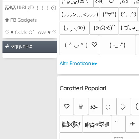
(
(*ᴗ͈ˬᴗ͈)ꕤ*.ﾟ
꒰ঌ(˶ˆᗜˆ˵)໒꒱
Ƹ̵̡Ӝ̵̨̄Ʒ ƜЄƖƦƊ ﹗﹗﹗ ⨀_⨀
(⸝⸝⸝>﹏<⸝⸝⸝)
(꒪▿꒪)
꒰ᐢ. .ᐢ꒱
❀ FB Gadgets
(◞ ‸ ◟ㆀ)
(づ｡◕
(ᗒᗣᗕ)՞
♡ ♥ Odds Of Love ♥ ♡
（＾◡＾）♡
(¬_¬”)
αηηυη¢ισ
Altri Emoticon ▸▸
Caratteri Popolari
♡
♛
𒁍
✈
𒁃
𒈙