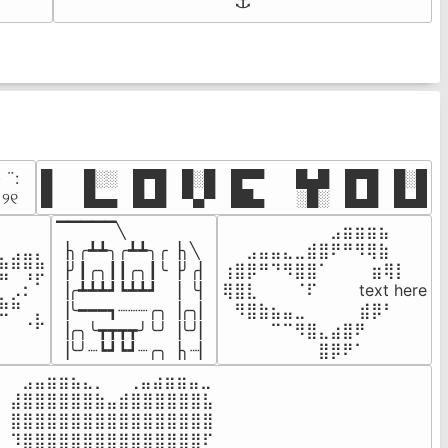
⚓
· ¨:⠀

█  █░░ █▀█ █░█ █▀▀  █▄█ █▀█ █░█

. ୨୧⠀
█  █▄▄ █▄█ ▀▄▀ ██▄  ░█░ █▄█ █▄█
▔▔▔▔▔╲

⠀⠀⠀⠀⠀⠀⠀⠀⠀⣠⣶⣶⣶⣦⠀⠀

⠀⠀⠀⠀

▕╮╭┻┻╮╭┻┻╮╭▕╮╲

⠀⠀⣠⣤⣤⣄⣀⣾⣿⠟⠛⠻⢿⣷⠀

⣦⣾⣿⣧

▕╯┃╭╮┃┃╭╮┃╰▕╯╭▏

⢰⣿⡿⠛⠙⠻⣿⣿⠁⠀⠀ ⠀⣶⢿⡇

⠛⠀⡘⠏

▕╭┻┻┻┛┗┻┻┛  ▕  ╰▏

⢿⣿⣇⠀⠀⠀⠈⠏⠀⠀⠀ text here

⣦⣮⠁⠀

▕╰━━━┓┈┈┈╭╮▕╭╮▏

⠀⠻⣿⣷⣦⣤⣀⠀⠀⠀ ⠀⣾⡿⠃⠀

⠉⠀⠠⡧

▕╭╮╰┳┳┳┳╯╰╯▕╰╯▏

⠀⠀⠀⠀⠉⠉⠻⣿⣄⣴⣿⠟⠀⠀⠀

⠀⠀⠀⠀
▕╰╯┈┗┛┗┛┈╭╮▕╮┈▏
⠀⠀⠀⠀⠀⠀⠀⠀⣿⡿⠟⠁⠀⠀⠀
⠀⣠⣤⣶⣶⣦⣄⡀  ⠀⢀⣤⣴⣶⣶⣤⣀⠀

⣼⣿⣿⣿⣿⣿⣿⣷⣤⣾⣿⣿⣿⣿⣿⣿⣧

⣿⣿⣿⣿⣿⣿⣿⣿⣿⣿⣿⣿⣿⣿⣿⣿⣿

⠹⣿⣿⣿⣿⣿⣿⣿⣿⣿⣿⣿⣿⣿⣿⣿⠏
