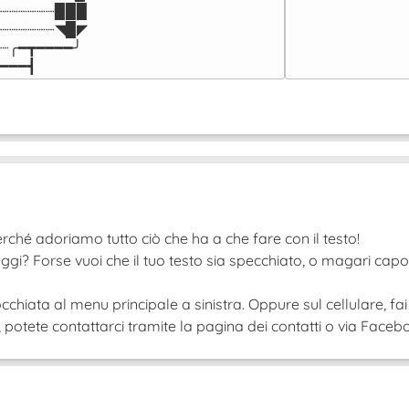
┈┈┈┈┈┈▉▉▉

┈┈┈┈┈┈◥▉◤

┈╭━┳━━━━╯

━━━┫﻿
rché adoriamo tutto ciò che ha a che fare con il testo!
ggi? Forse vuoi che il tuo testo sia specchiato, o magari cap
cchiata al menu principale a sinistra. Oppure sul cellulare, fai
tete contattarci tramite la pagina dei contatti o via Faceboo