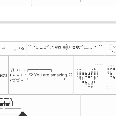
✝
⠀:¨ ·.
ﾟﾟ･*:.｡..｡.:*ﾟ:*:✼✿ ❁ཻུ۪۪⸙͎ ✿✼:*ﾟ:.｡..｡.:*･ﾟﾟ
｡.:*　　.｡.:*☆
⠀ `· 
⠀⠀⠀⠀⠀⠀⢀⣰⣀⠀⠀⠀⠀
⢀⣀⠀⠀⠀⢀⣄⠘⠀⠀⣶⡿⣷
 /)  /)  ~ ┏━━━━━━━━┓

⢺⣾⣶⣦⣰⡟⣿⡇⠀⠀⠻⣧⠀
( •-• )  ~ ♡ You are amazing ♡

ext)

⠈⢿⡆⠉⠛⠁⡷⠁⠀⠀⠀⠉⠳
/づづ ~ ┗━━━━━━━━┛
⠀⠀⠛⢷⣄⣼⠃⠀⠀⠀⠀⠀⠀
⠀⠀⠀⠀⠉⠋⠀⠀⠀⠠⡥⠄⠀
━╭━╮╮

▅╋▅┫┃

━╰━━━━━━╮

┈┈┈┈┈┈┈◢▉◣
