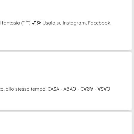
i fantasia (˘ ³˘) 💕💯 Usalo su Instagram, Facebook,
ovolto, allo stesso tempo! CASA - AƧAƆ - C∀Ƨ∀ - ∀S∀Ɔ