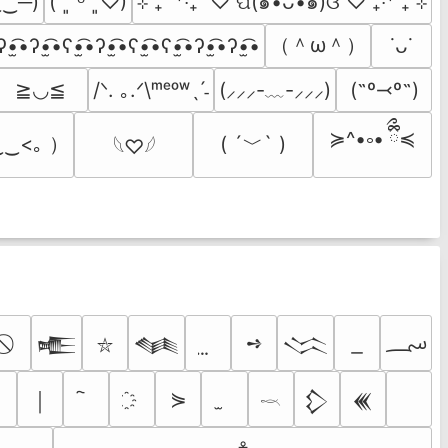
‿‿─)
⊹ ₊  ⁺‧₊˚ ♡ ପ(๑•ᴗ•๑)ଓ ♡˚₊‧⁺ ₊ ⊹
( ˘͈ ᵕ ˘͈♡)
（＾ω＾）
ʔ•̫͡•ʔ•̫͡•ʕ•̫͡•ʔ•̫͡•ʕ•̫͡•ʕ•̫͡•ʔ•̫͡•ʔ•̫͡•
˙ᴗ˙
≧◡≦
/ᐠ. ｡.ᐟ\ᵐᵉᵒʷˎˊ˗
(⸝⸝⸝-﹏-⸝⸝⸝)
(˶º⤙º˶)
≽^•༚• ྀིྀ≼
‿<｡ ）
( ´﹀` )
𓆩♡𓆪
؄
➺
𒍫
𒈝
𒈱
⛥
⋟
￨
𒁷
𒌍
𓎖