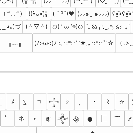
≧◡≦)
(╥_╥)
(⇀‸↼‶)
(─
(⸝⸝´꒳`⸝⸝)
(♡ˊ͈ ꒳ ˋ͈)
（˶′◡‵˶）
( ˘ ³˘)♥
(⸝⸝๑  ̫ ๑⸝⸝⸝)
ʕ•̫͡•ʕ•̫͡•
!(•̀ᴗ•́)و ̑̑
‿‿◕｡)づ
(＾▽＾)
ᜊ( ‘ ⩊ ‘𖦹)ᜊ
˚₊‧꒰ა ₍ᐢ.  ̫.ᐢ₎ ໒꒱ ‧₊˚
╥﹏╥
（｡>‿
(ﾉ>ω<)ﾉ :｡･:*:･ﾟ’★,｡･:*:･ﾟ’☆
ﾒ
ｼ
･
ﾐ
✮
𒋲
ネ
‣
𒀭
𒅒
𒊲
𒊹