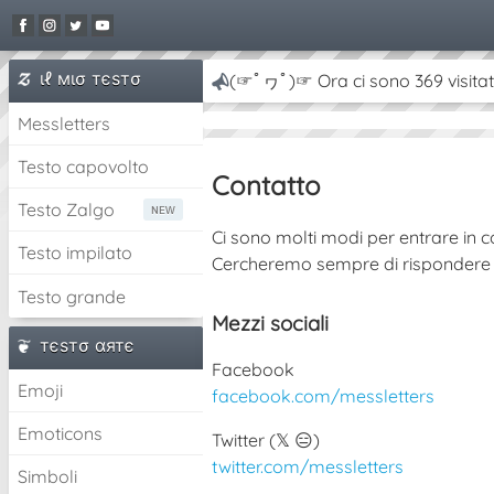
ιℓ мισ тєѕтσ
(☞ﾟヮﾟ)☞ Ora ci sono 369 visitat
Messletters
Testo capovolto
Contatto
Testo Zalgo
Ci sono molti modi per entrare in c
Testo impilato
Cercheremo sempre di rispondere 
Testo grande
Mezzi sociali
тєѕтσ αятє
Facebook
Emoji
facebook.com/messletters
Emoticons
Twitter (𝕏 😑)
twitter.com/messletters
Simboli