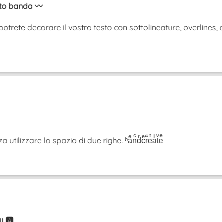
sto banda 〰️
otrete decorare il vostro testo con sottolineature, overlines, 
tilizzare lo spazio di due righe. ᵇaͤnͨdͬcͤrͣeͭaͥtͮeͤ
 🅰️