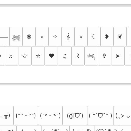
❀
⭒
✧
𝄞
⭑
☾
❥
❦
⸻
𓆉
୭
♬
✩
✮
❤
𝜉
ﾐ
✞
➤
𓆈
﹏╥)
(ദ്ദി˙ᗜ˙)
( ˶ˆᗜˆ˵ )
(˶ᵔ ᵕ ᵔ˶)
(˶˃ ᵕ ˂˶)
(,,> ᴗ