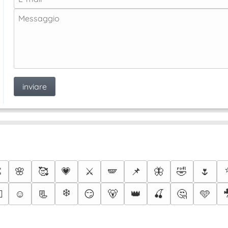

🌸
🥰
💗
⚔️
🪽
📌
🦋
🤣
🌷
❄️
☺️
📃
😏
🐻
👑
🍒
🤔
🩵
🔥