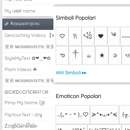
My cнαт name
Simboli Popolari
ℓιηкραятηєяѕ
༄
꧁
Geocaching Videos 【►】
♡
♥
𐙚
웃유 мєѕѕяσυℓєттє 유웃
༒︎
ఌ
☕︎
★
✰
ৎ
StyleMyText ✿❤‿❤✿
Plant Videos ☘
Altri Simboli ▸▸
웃유 мєѕѕяσυℓєттє 유웃
ᗯᕮIᖇᗪGᕮᑎᕮᖇᗩTOᖇ
Emoticon Popolari
Pimp My Name ಠ͜ಠ
≽^•⩊•^≼
(╥
⸜(｡˃ ᵕ ˂ )⸝♡
FlipYourText - dıๅɟ
Z̾ảlg̀͐oͧG̀e̒̃nȅ̐r͌̑á͑t͛o̊r