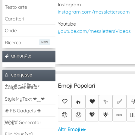
Instagram
Testo arte
instagram.com/messletterscom
Caratteri
Youtube
Onde
youtube.com/messlettersVideos
Ricerca
αηηυη¢ισ
cσηηєѕѕσ
Emoji Popolari
Z̾̽ảlg̀͐ͭ̽oͧG̀e̒̃nͪȅͪͫ̏̐r͌̑á͑t͌̑͛o̊r̓̐
StyleMyText ❤‿❤
♡
🔥
❤️
✨
✅

❀ FB Gadgets ❀
😍
🥺
💖
🌟
👀
❤️‍
͕͗W͕͕͗͗e͕͕͗͗i͕͕͗͗r͕͗d͕͗ Generator
Altri Emoji ▸▸
Flip Your ʇxəʇ!