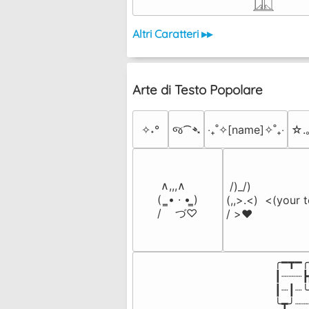
𓉳
Altri Caratteri ▸▸
Arte di Testo Popolare
✧˖°
જ⁀➴
‎‧₊˚✧[name]✧˚₊‧
☆.
 ∧,,,∧

 /)_/)

(  ̳• · • ̳)

(,,>.<)  <(your t
/    づ♡
/ >❤️
╭━┳━╭
┃┈┈┈┣
┃┈┃┈╰
╰┳╯┈┈