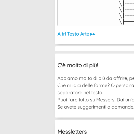
╲┃┈┈┈
╲┃┈┈┈
╲┃┈┈┈
╲┣━━━
Altri Testo Arte ▸▸
C'è molto di più!
Abbiamo molto di più da offrire, pe
Che mi dici delle forme? O persona
separatore nel testo.
Puoi fare tutto su Messers! Dai un'o
Se avete suggerimenti o domande, po
Messletters