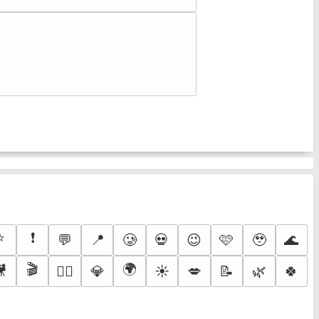
⭐
❗
💬
📍
🥲
💀
😉
🩷
🥹
🌊
🎬
🌍
🎥
💎
☀️
💋
📝
🌿
🍀
🐦‍🔥