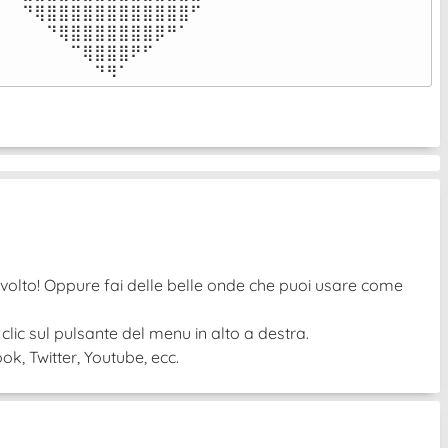
⠀⠙⢿⣿⣿⣿⣿⣿⣿⣿⣿⣿⣿⣿⣿⠋⠀

⠀⠀⠀⠙⢿⣿⣿⣿⣿⣿⣿⣿⡿⠛⠁⠀⠀

⠀⠀⠀⠀⠀⠉⢿⣿⣿⣿⠟⠋⠀⠀⠀⠀⠀

⠀⠀⠀⠀⠀⠀⠀⠙⠻⠁⠀⠀⠀⠀⠀⠀⠀⠀⠀⠀⠀⠀⠀
ovolto! Oppure fai delle belle onde che puoi usare come
 clic sul pulsante del menu in alto a destra.
k, Twitter, Youtube, ecc.