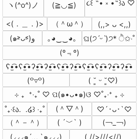
૮꒰ ˶• ༝ •˶꒱ა ♡
ヽ(^o^)ノ
(≧◡≦)
<(．＿．)>
（＾ω＾）
(,,> ᴗ <,,)
(๑˃̵ᴗ˂̵)و
｡◕‿‿◕｡
ଘ(੭ˊᵕˋ)੭* ੈ✩‧˚
(º﹃º)
ʕ•̫͡•ʕ•̫͡•ʔ•̫͡•ʔ•̫͡•ʕ•̫͡•ʔ•̫͡•ʕ•̫͡•ʕ•̫͡•ʔ•̫͡•ʔ•̫͡•
(꒪▿꒪)
( ˘͈ ᵕ ˘͈♡)
⊹ ₊  ⁺‧₊˚ ♡ ପ(๑•ᴗ•๑)ଓ ♡˚₊‧⁺ ₊ ⊹
(＾▽＾)
˚₊‧꒰ა.  .໒꒱ ‧₊˚
♡´･ᴗ･`♡
（＾－＾）
( ´﹀` )
(￢_￢)
(⸝⸝⸝๑´﹏`๑⸝⸝⸝)
( //>///<//)