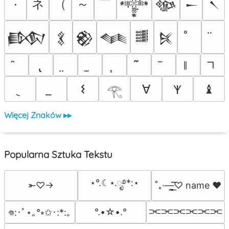
ネ
（
～
￣
٠
𒀱
𒀲
𒀸
𒀹
𒁃
𒃽
𒆙
𒈝
𒌃
𒍮
𐌔
∀
♝
𐊵
𓂀
Więcej Znaków ▸▸
Popularna Sztuka Tekstu
⋆°.☾⋆.ೃ࿔*:⋆
⤜♡→
˚₊·—̳͟͞͞♡ name ♥️
⫘⫘⫘⫘⫘⫘
°.•☆•.°
𖦹:･ﾟ⋆｡°⭒✩･:*:｡