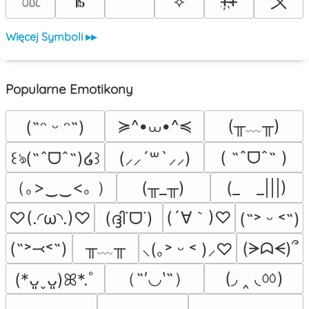
〤
𝄡
⟡
ᚐ҉ᚐ
𓆙
Więcej Symboli ▸▸
Popularne Emotikony
≽^•⩊•^≼
(╥﹏╥)
(˶ᵔ ᵕ ᵔ˶)
( ˶ˆᗜˆ˵ )
꒰ঌ(˶ˆᗜˆ˵)໒꒱
(⸝⸝´꒳`⸝⸝)
（｡>‿‿<｡ ）
(╥_╥)
(_　_|||)
(´∀｀)♡
♡(.◜ω◝.)♡
(ദ്ദി˙ᗜ˙)
(˶˃ ᵕ ˂˶)
╥﹏╥
(˶˃⤙˂˶)
(ᗒᗣᗕ)՞
⸜(｡˃ ᵕ ˂ )⸝♡
（˶′◡‵˶）
(◞ ‸ ◟ㆀ)
(*ᴗ͈ˬᴗ͈)ꕤ*.ﾟ