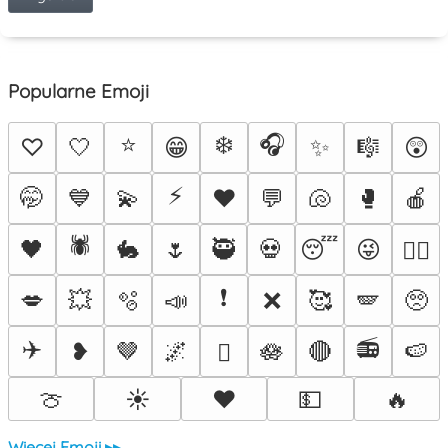
Popularne Emoji
⭐
❄️
🎧
♡
🤍
😁
✨
🎼
😲
⚡
🤭
💙
💫
♥️
💬
🐚
🥊
🍎
🕷️
🖤
🐇
🌷
🥷
💀
😴
😜
❤️‍🔥
❗
💋
💥
🫧
📣
❌
🥰
🪽
🥺
✈️
📻
❥
🤎
🌌
🪷
🔴
🍉
🫟
🍈
☀️
❤️
💵
🔥
Więcej Emoji ▸▸