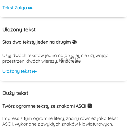
Tekst Zalgo ▸▸
Ułożony tekst
Stos dwa teksty jeden na drugim 📚
Użyj dwóch tekstów jedna na drugiej, nie używając
przestrzeni dwóch wierszy. ᵇaͤnͨdͬcͤrͣeͭaͥtͮeͤ
Ułożony tekst ▸▸
Duży tekst
Twórz ogromne teksty ze znakami ASCII 🅰️
Impress z tym ogromne litery, znany również jako tekst
ASCII, wykonane z zwykłych znaków klawiaturowych.