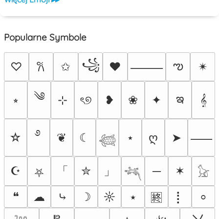
Popularne Symbole
꧁
ఌ
♡
✩
♥
✴︎
𐙚
⸻
༄
ఇ
⭒
⊹
ৎ୭
❥
❀
✦
𝄞
࿔
☆
❦
☾
⋆
ღ
➤
⸺
𓆉
「
」
☪
✮
─
✶
⛧
𓆈
𓃠
❝
☁
⤷
☽
☼
⭑
⡇
⸰
🈡