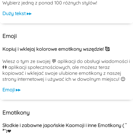
Wybierz jedną z ponad 100 różnych stylów!
Duży tekst ▸▸
Emoji
Kopiuj i wklejaj kolorowe emotikony wszędzie! 🥰
Wiesz o tym ze swojej 💬 aplikacji do obsługi wiadomości i
👫 aplikacji społecznościowych, ale możesz teraz
kopiować i wklejać swoje ulubione emotikony z naszej
strony internetowej i używać ich w dowolnym miejscu! 😊
Emoji ▸▸
Emotikony
Słodkie i zabawne japońskie Kaomoji i inne Emotikony ( ˘
³˘)❤