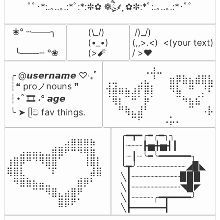
ﾟﾟ･*:.｡..｡.:*ﾟ:*:✼✿ ❁ཻུ۪۪⸙͎ ✿✼:*ﾟ:.｡..｡.:*･ﾟﾟ
❀° ┄───╮

(\_/)

 /)_/)

(•_•)

(,,>.<)  <(your text)

 ╰───┄ °❀
(>🧨
/ >❤️
⠀⠀⠀⠀⠀⠀⢀⣰⣀⠀⠀⠀⠀⠀⠀⠀⠀

╭ @𝙪𝙨𝙚𝙧𝙣𝙖𝙢𝙚 ♡‧₊˚

⢀⣀⠀⠀⠀⢀⣄⠘⠀⠀⣶⡿⣷⣦⣾⣿⣧

┆❝ proノnouns ❞

⢺⣾⣶⣦⣰⡟⣿⡇⠀⠀⠻⣧⠀⠛⠀⡘⠏

┆⋆˚ 🎞️ ˖° 𝙖𝙜𝙚

⠈⢿⡆⠉⠛⠁⡷⠁⠀⠀⠀⠉⠳⣦⣮⠁⠀

⠀⠀⠛⢷⣄⣼⠃⠀⠀⠀⠀⠀⠀⠉⠀⠠⡧

╰ ➤ ᥫට fav things.
⠀⠀⠀⠀⠉⠋⠀⠀⠀⠠⡥⠄⠀⠀⠀⠀⠀
╭━┳━╭━╭━╮╮

⠀⠀⠀⠀⠀⠀⠀⠀⠀⣠⣶⣶⣶⣦⠀⠀

┃┈┈┈┣▅╋▅┫┃

⠀⠀⣠⣤⣤⣄⣀⣾⣿⠟⠛⠻⢿⣷⠀

┃┈┃┈╰━╰━━━━━━╮

⢰⣿⡿⠛⠙⠻⣿⣿⠁⠀⠀⠀⢸⣿⡇

╰┳╯┈┈┈┈┈┈┈┈┈◢▉◣

⢿⣿⣇⠀⠀⠀⠈⠏⠀⠀⠀⠀⠀⣼⣿⠀

╲┃┈┈┈┈┈┈┈┈┈▉▉▉

⠀⠻⣿⣷⣦⣤⣀⠀⠀⠀⠀⣾⡿⠃⠀

╲┃┈┈┈┈┈┈┈┈┈◥▉◤

⠀⠀⠀⠀⠉⠉⠻⣿⣄⣴⣿⠟⠀⠀⠀

╲┃┈┈┈┈╭━┳━━━━╯

⠀⠀⠀⠀⠀⠀⠀⠀⣿⡿⠟⠁⠀⠀⠀⠀
╲┣━━━━━━┫﻿