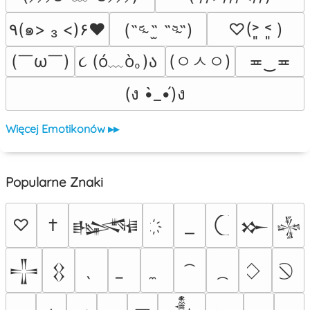
٩(๑> ₃ <)۶♥
♡(˃͈ ˂͈ )
(˵ᵕ̴᷄ ˶̫ ˶ᵕ̴᷅˵)
(￣ω￣﻿)
૮ (ó﹏ò｡)ა 
(ㅇㅅㅇ)
≖‿≖
(ง •̀_•́)ง
Więcej Emotikonów ▸▸
Popularne Znaki
♡
†
𒈙
𒁍
𒈔
𒋲
𒌐