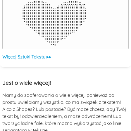
⠀⣠⣤⣶⣶⣦⣄⡀  ⠀⢀⣤⣴⣶⣶⣤⣀⠀

⣼⣿⣿⣿⣿⣿⣿⣷⣤⣾⣿⣿⣿⣿⣿⣿⣧

⣿⣿⣿⣿⣿⣿⣿⣿⣿⣿⣿⣿⣿⣿⣿⣿⣿

⠹⣿⣿⣿⣿⣿⣿⣿⣿⣿⣿⣿⣿⣿⣿⣿⠏

⠀⠙⢿⣿⣿⣿⣿⣿⣿⣿⣿⣿⣿⣿⣿⠋⠀

⠀⠀⠀⠙⢿⣿⣿⣿⣿⣿⣿⣿⡿⠛⠁⠀⠀

⠀⠀⠀⠀⠀⠉⢿⣿⣿⣿⠟⠋⠀⠀⠀⠀⠀

⠀⠀⠀⠀⠀⠀⠀⠙⠻⠁⠀⠀⠀⠀⠀⠀⠀⠀⠀⠀⠀⠀⠀
Więcej Sztuki Tekstu ▸▸
Jest o wiele więcej!
Mamy do zaoferowania o wiele więcej, ponieważ po
prostu uwielbiamy wszystko, co ma związek z tekstem!
A co z Shapes? Lub postacie? Być może chcesz, aby Twój
tekst był odzwierciedleniem, a może odwróceniem! Lub
tworzyć ładne fale, które można wykorzystać jako linie
separatora w tekście.