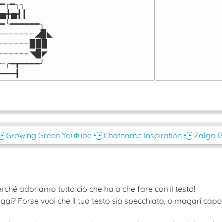
━╭━╮╮

▅╋▅┫┃

━╰━━━━━━╮

┈┈┈┈┈┈┈◢▉◣

┈┈┈┈┈┈▉▉▉

┈┈┈┈┈┈◥▉◤

┈╭━┳━━━━╯

━━━┫﻿
͜͡◔ Growing Green Youtube
◔͜͡◔ Chatname Inspiration
◔͜͡◔ Zalgo 
rché adoriamo tutto ciò che ha a che fare con il testo!
ggi? Forse vuoi che il tuo testo sia specchiato, o magari cap