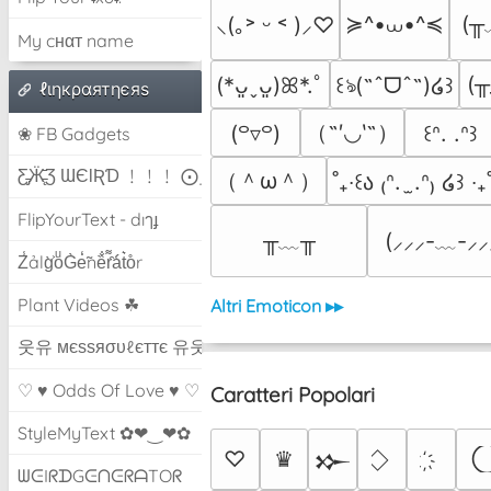
≽^•⩊•^≼
(╥
⸜(｡˃ ᵕ ˂ )⸝♡
My cнαт name
(╥
(*ᴗ͈ˬᴗ͈)ꕤ*.ﾟ
꒰ঌ(˶ˆᗜˆ˵)໒꒱
ℓιηкραятηєяѕ
（˶′◡‵˶）
(꒪▿꒪)
꒰ᐢ. .ᐢ꒱
❀ FB Gadgets
Ƹ̵̡Ӝ̵̨̄Ʒ ƜЄƖƦƊ ﹗﹗﹗ ⨀_⨀
（＾ω＾）
˚₊‧꒰ა ₍ᐢ.  ̫.ᐢ₎ ໒꒱ ‧₊
FlipYourText - dıๅɟ
╥﹏╥
(⸝⸝⸝-﹏-⸝⸝
Z̾ảlg̀͐oͧG̀e̒̃nȅ̐r͌̑á͑t͛o̊r
Plant Videos ☘
Altri Emoticon ▸▸
웃유 мєѕѕяσυℓєттє 유웃
♡ ♥ Odds Of Love ♥ ♡
Caratteri Popolari
StyleMyText ✿❤‿❤✿
♡
♛
𒁍
ᗯᕮIᖇᗪGᕮᑎᕮᖇᗩTOᖇ