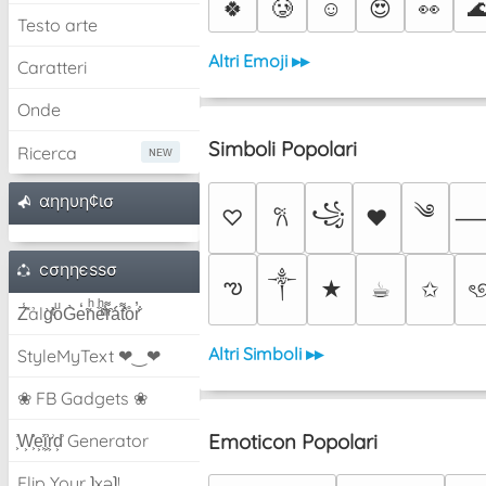
🍀
🥲
☺️
😍
👀

Testo arte
Altri Emoji ▸▸
Caratteri
Onde
Simboli Popolari
Ricerca
αηηυη¢ισ
༄
꧁
♡
♥
𐙚
cσηηєѕѕσ
༒︎
ఌ
★
☕︎
✩
ৎ
Z̾̽ảlg̀͐ͭ̽oͧG̀e̒̃nͪȅͪͫ̏̐r͌̑á͑t͌̑͛o̊r̓̐
Altri Simboli ▸▸
StyleMyText ❤‿❤
❀ FB Gadgets ❀
Emoticon Popolari
͕͗W͕͕͗͗e͕͕͗͗i͕͕͗͗r͕͗d͕͗ Generator
Flip Your ʇxəʇ!