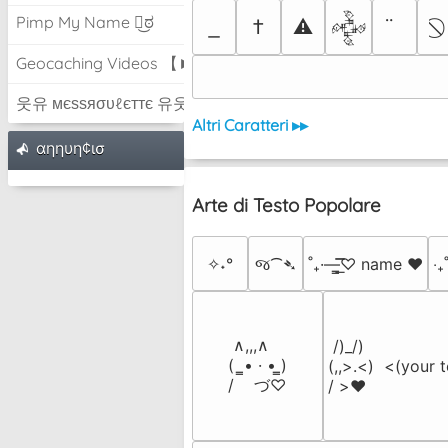
Pimp My Name ಠ͜ಠ
†
⚠
𒅒
Geocaching Videos 【►】
웃유 мєѕѕяσυℓєттє 유웃
Altri Caratteri ▸▸
αηηυη¢ισ
Arte di Testo Popolare
✧˖°
જ⁀➴
˚₊·—̳͟͞͞♡ name ♥️
‎‧
 ∧,,,∧

 /)_/)

(  ̳• · • ̳)

(,,>.<)  <(your t
/    づ♡
/ >❤️