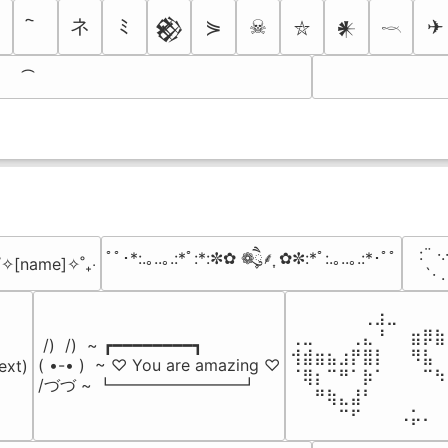
ネ
ﾐ
⋟
☠
✈
𒆙
𒀭
⛥
𓎖
⠀:¨ ·.
ﾟﾟ･*:.｡..｡.:*ﾟ:*:✼✿ ❁ཻུ۪۪⸙͎ ✿✼:*ﾟ:.｡..｡.:*･ﾟﾟ
₊˚✧[name]✧˚₊‧
⠀ `· 
⠀⠀⠀⠀⠀⠀⢀⣰⣀⠀⠀⠀⠀
⢀⣀⠀⠀⠀⢀⣄⠘⠀⠀⣶⡿⣷
 /)  /)  ~ ┏━━━━━━━━┓

⢺⣾⣶⣦⣰⡟⣿⡇⠀⠀⠻⣧⠀
( •-• )  ~ ♡ You are amazing ♡

ext)

⠈⢿⡆⠉⠛⠁⡷⠁⠀⠀⠀⠉⠳
/づづ ~ ┗━━━━━━━━┛
⠀⠀⠛⢷⣄⣼⠃⠀⠀⠀⠀⠀⠀
⠀⠀⠀⠀⠉⠋⠀⠀⠀⠠⡥⠄⠀