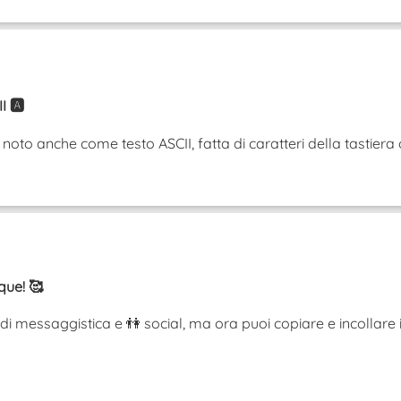
 🅰️
to anche come testo ASCII, fatta di caratteri della tastiera ordi
que! 🥰
di messaggistica e 👫 social, ma ora puoi copiare e incollare i t