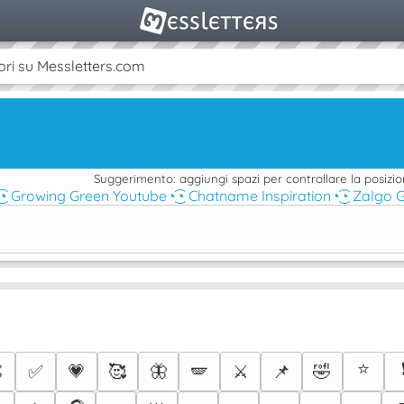
ori su Messletters.com
Suggerimento: aggiungi spazi per controllare la posizio
͜͡◔ Growing Green Youtube
◔͜͡◔ Chatname Inspiration
◔͜͡◔ Zalgo 
⭐

✅
💗
🥰
🦋
🪽
⚔️
📌
🤣