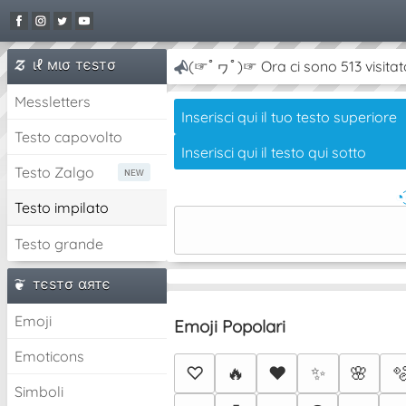
ιℓ мισ тєѕтσ
(☞ﾟヮﾟ)☞ Ora ci sono 513 visitat
Messletters
Testo capovolto
Testo Zalgo
◔
Testo impilato
Testo grande
тєѕтσ αятє
Emoji
Emoji Popolari
Emoticons
♡
🔥
❤️
✨
🌸

Simboli