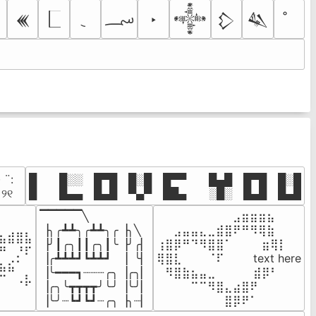
؄
‣
𒌍
𒀱
𒁷
𒈑
· ¨:⠀

█  █░░ █▀█ █░█ █▀▀  █▄█ █▀█ █░█

. ୨୧⠀
█  █▄▄ █▄█ ▀▄▀ ██▄  ░█░ █▄█ █▄█
▔▔▔▔▔╲

⠀⠀⠀⠀⠀⠀⠀⠀⠀⣠⣶⣶⣶⣦⠀⠀

⠀⠀⠀⠀

▕╮╭┻┻╮╭┻┻╮╭▕╮╲

⠀⠀⣠⣤⣤⣄⣀⣾⣿⠟⠛⠻⢿⣷⠀

⣦⣾⣿⣧

▕╯┃╭╮┃┃╭╮┃╰▕╯╭▏

⢰⣿⡿⠛⠙⠻⣿⣿⠁⠀⠀ ⠀⣶⢿⡇

⠛⠀⡘⠏

▕╭┻┻┻┛┗┻┻┛  ▕  ╰▏

⢿⣿⣇⠀⠀⠀⠈⠏⠀⠀⠀ text here

⣦⣮⠁⠀

▕╰━━━┓┈┈┈╭╮▕╭╮▏

⠀⠻⣿⣷⣦⣤⣀⠀⠀⠀ ⠀⣾⡿⠃⠀

⠉⠀⠠⡧

▕╭╮╰┳┳┳┳╯╰╯▕╰╯▏

⠀⠀⠀⠀⠉⠉⠻⣿⣄⣴⣿⠟⠀⠀⠀

⠀⠀⠀⠀
▕╰╯┈┗┛┗┛┈╭╮▕╮┈▏
⠀⠀⠀⠀⠀⠀⠀⠀⣿⡿⠟⠁⠀⠀⠀