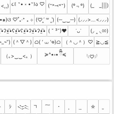
૮꒰ ˶• ༝ •˶꒱ა ♡
(º﹃º)
(˶˃⤙˂˶)
(_　_|||)
 <,,)
•๑)ଓ ♡˚₊‧⁺ ₊ ⊹
(─‿‿─)
(⸝⸝⸝>﹏<⸝⸝⸝)
(♡ˊ͈ ꒳ ˋ͈)
(◞ ‸ ◟ㆀ)
̫͡•ʔ•̫͡•ʕ•̫͡•ʕ•̫͡•ʔ•̫͡•ʔ•̫͡•
( ˘ ³˘)♥
˙ᴗ˙
(＾▽＾)
ᜊ( ‘ ⩊ ‘𖦹)ᜊ
（＾◡＾）♡
¬_¬”)
≧◡≦
≽^•༚• ྀིྀ≼
（｡>‿‿<｡ ）
𓆩♡𓆪
➺
ｼ
･
✮
𒈱