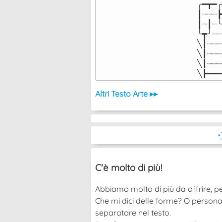
╭━┳━╭
┃┈┈┈┣
┃┈┃┈╰
╰┳╯┈┈
╲┃┈┈┈
╲┃┈┈┈
╲┃┈┈┈
╲┣━━━
Altri Testo Arte ▸▸
◔
C'è molto di più!
Abbiamo molto di più da offrire, pe
Che mi dici delle forme? O persona
separatore nel testo.