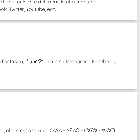
 clic sul pulsante del menu in alto a destra.
k, Twitter, Youtube, ecc.
i fantasia (˘ ³˘) 💕💯 Usalo su Instagram, Facebook,
ovolto, allo stesso tempo! CASA - AƧAƆ - C∀Ƨ∀ - ∀S∀Ɔ