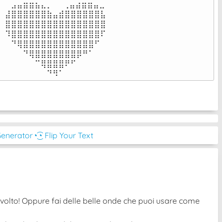
⠀⣠⣤⣶⣶⣦⣄⡀  ⠀⢀⣤⣴⣶⣶⣤⣀⠀

⣼⣿⣿⣿⣿⣿⣿⣷⣤⣾⣿⣿⣿⣿⣿⣿⣧

⣿⣿⣿⣿⣿⣿⣿⣿⣿⣿⣿⣿⣿⣿⣿⣿⣿

⠹⣿⣿⣿⣿⣿⣿⣿⣿⣿⣿⣿⣿⣿⣿⣿⠏

⠀⠙⢿⣿⣿⣿⣿⣿⣿⣿⣿⣿⣿⣿⣿⠋⠀

⠀⠀⠀⠙⢿⣿⣿⣿⣿⣿⣿⣿⡿⠛⠁⠀⠀

⠀⠀⠀⠀⠀⠉⢿⣿⣿⣿⠟⠋⠀⠀⠀⠀⠀

⠀⠀⠀⠀⠀⠀⠀⠙⠻⠁⠀⠀⠀⠀⠀⠀⠀⠀⠀⠀⠀⠀⠀
Generator
◔͜͡◔ Flip Your Text
ovolto! Oppure fai delle belle onde che puoi usare come