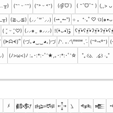
﹏╥)
(ദ്ദി˙ᗜ˙)
( ˶ˆᗜˆ˵ )
(˶ᵔ ᵕ ᵔ˶)
(˶˃ ᵕ ˂˶)
(,,> ᴗ
_╥)
(≧◡≦)
(⇀‸↼‶)
⊹ ₊  ⁺‧₊˚ ♡ ପ(๑•ᴗ
(⸝⸝´꒳`⸝⸝)
(⸝⸝๑  ̫ ๑⸝⸝⸝)
ʕ•̫͡•ʕ•̫͡•ʔ•̫͡•ʔ•̫͡•ʕ•
( ˘͈ ᵕ ˘͈♡)
!(•̀ᴗ•́)و ̑̑
(づ｡◕‿‿◕｡)づ
(ᗒᗣᗕ)՞
/ᐠ. ｡.ᐟ\ᵐᵉᵒʷˎˊ˗
(˶º⤙º˶)
(
˚
⸝)
(ﾉ>ω<)ﾉ :｡･:*:･ﾟ’★,｡･:*:･ﾟ’☆
˚₊‧꒰ა.  .໒꒱ ‧₊˚
ﾒ
𒁃
𒈙
𒋲
𒈝
𒍫