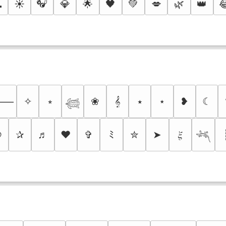
🎧

☀️
💎
🌟
🖤
💚
💋
🌿
👑

✧
⭒
❀
𝄞
⭑
⋆
❥
☾
⸻
𓆉
୭
✰
♬
❤
✞
ﾐ
✮
➤
𝜉
𓆈