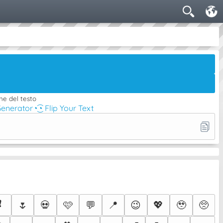
ne del testo
Generator
◔͜͡◔ Flip Your Text
❗
🌷
💀
🩷
💬
📍
😉
💖
🥹
🥺