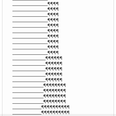
_________________¶¶¶¶

_________________¶¶¶¶

_________________¶¶¶¶

_________________¶¶¶¶

_________________¶¶¶¶

_________________¶¶¶¶

_________________¶¶¶¶

_________________¶¶¶¶

_________________¶¶¶¶

_________________¶¶¶¶

________________¶¶¶¶¶¶

________________¶¶¶¶¶¶

________________¶¶¶¶¶¶

________________¶¶¶¶¶¶

________________¶¶¶¶¶¶

_______________¶¶¶¶¶¶¶¶

_______________¶¶¶¶¶¶¶¶

_______________¶¶¶¶¶¶¶¶

_______________¶¶¶¶¶¶¶¶

______________¶¶¶¶¶¶¶¶¶¶

______________¶¶¶¶¶¶¶¶¶¶
