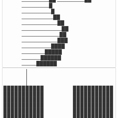
_____________█ 

______________█ 

_______________██ 

_________________██ 

___________________██ 

__________________██ 

_________________███ 

______________████ 

___________█████ 

_________██████ 

_______██████
               ▕ 

               ▕

               ▕

▉▉▉▉▉▉▉▉▉▉▉                      ▉▉▉▉▉▉▉▉▉▉▉

▉▉▉▉▉▉▉▉▉▉▉                      ▉▉▉▉▉▉▉▉▉▉▉

▉▉▉▉▉▉▉▉▉▉▉                      ▉▉▉▉▉▉▉▉▉▉▉

▉▉▉▉▉▉▉▉▉▉▉                      ▉▉▉▉▉▉▉▉▉▉▉      
▉▉▉▉▉▉▉▉▉▉▉                      ▉▉▉▉▉▉▉▉▉▉▉          
▉▉▉▉▉▉▉▉▉▉▉                      ▉▉▉▉▉▉▉▉▉▉▉         