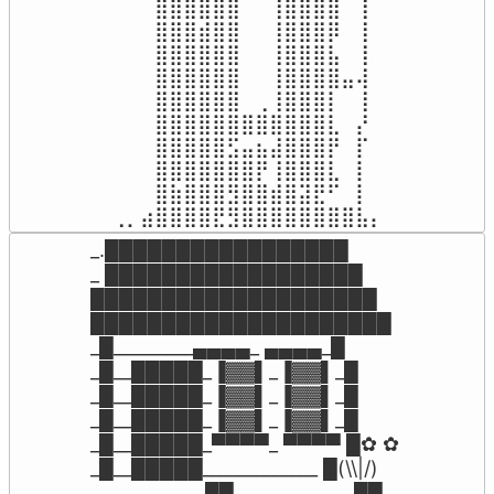
⠀⠀⠀⣿⣿⣿⣿⣿⣿⠀⠀⢸⣿⣿⣿⣿⠀⢸⠀

⠀⠀⠀⣿⣿⣿⣾⣿⣿⠀⠀⢸⣿⣿⣿⡿⠀⢸⠀

⠀⠀⠀⣿⣿⣿⣿⣿⣿⠀⠀⢸⣿⣿⣿⣧⠀⢸⠀

⠀⠀⠀⣿⣿⣿⣿⣿⣿⠀⠀⢸⣿⣿⣿⣿⣤⢼⠀

⠀⠀⠀⣿⣿⣿⣿⣿⣿⠀⢀⢸⣿⣿⣿⡇⠀⢸⠀

⠀⠀⠀⣿⣿⣿⣿⣿⣿⣿⣿⣿⣿⣿⣿⣇⠀⡜⠀

⠀⠀⠀⣿⣿⣿⣿⣿⣫⣤⣦⣼⣿⣿⣿⡟⠀⡏⠀

⠀⠀⠀⣿⣿⣿⣿⣿⣿⣿⡟⢸⣿⣿⣿⣇⠀⡇⠀

⠀⠀⠀⣿⣷⣿⣿⣿⣻⣿⣿⣾⣿⣽⣟⠋⠀⡇⠀

⢀⡀⣴⣿⣿⣿⣿⣟⣻⣿⣿⣿⣿⣿⣿⣿⣿⣧⡄
_.█████████████████ 

_ ██████████████████ 

████████████████████ 

█████████████████████ 

_█_________▄▄▄▄_ ▄▄▄▄_█ 

_█__█████_▐▓▓▌_▐▓▓▌_█ 

_█__█████_▐▓▓▌_▐▓▓▌_█ 

_█__█████_▐▓▓▌_▐▓▓▌_█ 

_█__█████_▀▀▀▀_ ▀▀▀▀ █✿ ✿ 

_█__█████_____________ █(\\|/) 

_____________██ _____________██ 
