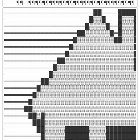
_____¶¶__¶¶¶¶¶¶¶¶¶¶¶¶¶¶¶¶¶¶¶¶¶¶¶¶¶¶¶¶¶¶¶___
══════════════════════██════█████

═════════════════════█▒▒█═══█▒▒▒█

════════════════════█▒▒▒▒█══█▒▒▒█

══════════════════██▒▒▒▒▒▒█═█▒▒▒█

═════════════════█▒▒▒▒▒▒▒▒▒██▒▒▒█

════════════════█▒▒▒▒▒▒▒▒▒▒▒▒▒▒▒█

═══════════════█▒▒▒▒▒▒▒▒▒▒▒▒▒▒▒▒█

═════════════██▒▒▒▒▒▒▒▒▒▒▒▒▒▒▒▒▒█

════════════█▒▒▒▒▒▒▒▒▒▒▒▒▒▒▒▒▒▒▒██
═══════════█▒▒▒▒▒▒▒▒▒▒▒▒▒▒▒▒▒▒▒▒▒█
═════════██▒▒▒▒▒▒▒▒▒▒▒▒▒▒▒▒▒▒▒▒▒▒▒
════════█▒▒▒▒▒▒▒▒▒▒▒▒▒▒▒▒▒▒▒▒▒▒▒▒▒
═══════█▒▒▒▒▒▒▒▒▒▒▒▒▒▒▒▒▒▒▒▒▒▒▒▒▒▒
══════█▒▒▒▒▒▒▒▒▒▒▒▒▒▒▒▒▒▒▒▒▒▒▒▒▒▒▒
═════██▒▒▒▒▒▒▒▒▒▒▒▒▒▒▒▒▒▒▒▒▒▒▒▒▒▒▒
══════██▒█▒▒▒▒▒▒▒▒▒▒▒▒▒▒▒▒▒▒▒▒▒▒▒▒
═══════███▒▒▒▒▒▒▒▒▒▒▒▒▒▒▒▒▒▒▒▒▒▒▒▒
════════██▒▒▒▒▒██████▒▒▒▒████████▒
═════════█▒▒▒▒▒██████▒▒▒▒████████▒