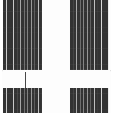
▉▉▉▉▉▉▉▉▉▉▉                      ▉▉▉▉▉▉▉▉▉▉▉

▉▉▉▉▉▉▉▉▉▉▉                      ▉▉▉▉▉▉▉▉▉▉▉

▉▉▉▉▉▉▉▉▉▉▉                      ▉▉▉▉▉▉▉▉▉▉▉

▉▉▉▉▉▉▉▉▉▉▉                      ▉▉▉▉▉▉▉▉▉▉▉

▉▉▉▉▉▉▉▉▉▉▉                      ▉▉▉▉▉▉▉▉▉▉▉

▉▉▉▉▉▉▉▉▉▉▉                      ▉▉▉▉▉▉▉▉▉▉▉

▉▉▉▉▉▉▉▉▉▉▉                      ▉▉▉▉▉▉▉▉▉▉▉

▉▉▉▉▉▉▉▉▉▉▉                      ▉▉▉▉▉▉▉▉▉▉▉

▉▉▉▉▉▉▉▉▉▉▉                      ▉▉▉▉▉▉▉▉▉▉▉

▉▉▉▉▉▉▉▉▉▉▉                      ▉▉▉▉▉▉▉▉▉▉▉

▉▉▉▉▉▉▉▉▉▉▉                      ▉▉▉▉▉▉▉▉▉▉▉

▉▉▉▉▉▉▉▉▉▉▉                      ▉▉▉▉▉▉▉▉▉▉▉

▉▉▉▉▉▉▉▉▉▉▉                      ▉▉▉▉▉▉▉▉▉▉▉
               ▕ 

               ▕

               ▕

▉▉▉▉▉▉▉▉▉▉▉                      ▉▉▉▉▉▉▉▉▉▉▉

▉▉▉▉▉▉▉▉▉▉▉                      ▉▉▉▉▉▉▉▉▉▉▉

▉▉▉▉▉▉▉▉▉▉▉                      ▉▉▉▉▉▉▉▉▉▉▉

▉▉▉▉▉▉▉▉▉▉▉                      ▉▉▉▉▉▉▉▉▉▉▉      
▉▉▉▉▉▉▉▉▉▉▉                      ▉▉▉▉▉▉▉▉▉▉▉          