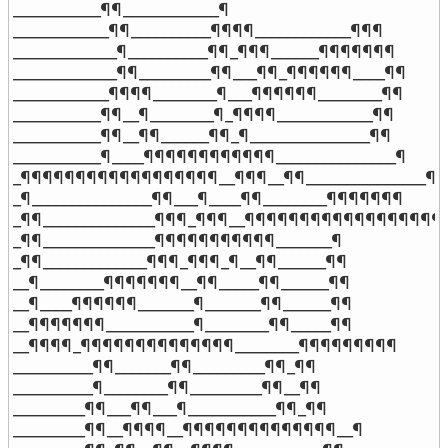
___________¶¶____________¶

____________¶¶__________¶¶¶¶____________¶¶¶

_____________¶__________¶¶_¶¶¶______¶¶¶¶¶¶¶

_____________¶¶_________¶¶___¶¶_¶¶¶¶¶¶____¶¶

____________¶¶¶¶________¶___¶¶¶¶¶¶________¶¶

___________¶¶__¶________¶_¶¶¶¶____________¶¶

___________¶¶__¶¶______¶¶_¶_______________¶¶

___________¶____¶¶¶¶¶¶¶¶¶¶¶¶_______________¶

_¶¶¶¶¶¶¶¶¶¶¶¶¶¶¶¶¶¶__¶¶¶__¶¶_______________¶

_¶_______________¶¶___¶____¶¶________¶¶¶¶¶¶¶

_¶¶______________¶¶¶_¶¶¶__¶¶¶¶¶¶¶¶¶¶¶¶¶¶¶¶¶¶

_¶¶______________¶¶¶¶¶¶¶¶¶¶¶_______¶

_¶¶_____________¶¶¶_¶¶¶_¶__¶¶______¶¶

__¶________¶¶¶¶¶¶¶__¶¶_____¶¶______¶¶

__¶____¶¶¶¶¶¶_______¶_______¶¶______¶¶

__¶¶¶¶¶¶¶___________¶________¶¶_____¶¶

__¶¶¶¶_¶¶¶¶¶¶¶¶¶¶¶¶¶¶________¶¶¶¶¶¶¶¶¶

__________¶¶_______¶¶_________¶¶_¶¶

__________¶________¶¶_________¶¶__¶¶

_________¶¶___¶¶___¶___________¶¶_¶¶

_________¶¶__¶¶¶¶__¶¶¶¶¶¶¶¶¶¶¶¶¶¶__¶
