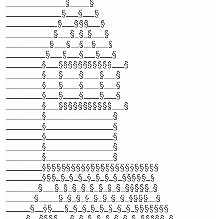
_______________§_____§

______________§___§___§

_____________§___§§§___§

____________§___§_§_§___§

___________§___§__§__§___§

__________§___§___§___§___§

_________§___§§§§§§§§§§§___§

_________§___§____§____§___§

_________§___§____§____§___§

_________§___§____§____§___§

_________§___§§§§§§§§§§§___§

_________§_________________§

_________§_________________§

_________§_________________§

_________§_________________§

_________§_________________§

_________§§§§§§§§§§§§§§§§§§§§§§§§

_________§§§_§_§_§_§_§_§_§_§§§§§_§

________§___§_§_§_§_§_§_§_§_§§§§§_§

_______§_____§_§_§_§_§_§_§_§_§§§§__§

______§__§§___§_§_§_§_§_§_§_§_§§§§§§§

_____§__§§§§___§_§_§_§_§_§_§_§_§§§§§_§
