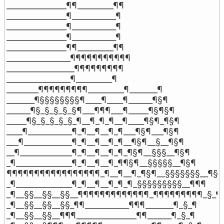
_______________¶¶_________¶¶

_______________¶___________¶

_______________¶___________¶

_______________¶___________¶

_______________¶¶_________¶¶

________________¶¶¶¶¶¶¶¶¶¶¶

_________________¶¶¶¶¶¶¶¶¶

________________¶_________¶

________¶¶¶¶¶¶¶¶¶_________¶_______¶

_______¶§§§§§§§§¶____¶____¶______¶§¶

______¶§_§_§_§_§¶___¶¶¶___¶_____¶§¶§¶

_____¶§_§_§_§_§_¶__¶_¶_¶__¶____¶§¶_¶§¶

____¶___________¶_¶__¶__¶_¶___¶§¶___¶§¶

___¶____________¶_¶__¶__¶_¶__¶§¶__§__¶§¶

__¶_____________¶_¶__¶__¶_¶_¶§¶__§§§__¶§¶

_¶______________¶_¶__¶__¶_¶¶§¶__§§§§§__¶§¶

¶¶¶¶¶¶¶¶¶¶¶¶¶¶¶¶¶_¶__¶__¶_¶§¶__§§§§§§§__¶§¶

_¶______________¶_¶__¶__¶_¶_¶_§§§§§§§§§__¶¶¶

_¶__§§__§§__§§__¶¶¶¶¶¶¶¶¶¶¶¶¶_¶¶¶¶¶¶¶¶¶_§_¶¶
_¶__§§__§§__§§_¶¶___________¶¶¶_______¶_§_¶

_¶__§§__§§__¶¶¶_______________¶¶______¶_§_¶
