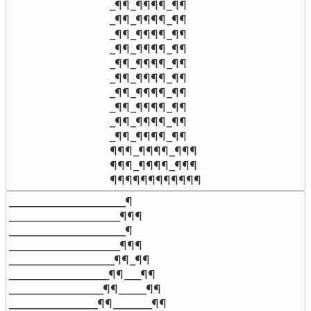
_¶¶_¶¶¶¶_¶¶

_¶¶_¶¶¶¶_¶¶

_¶¶_¶¶¶¶_¶¶

_¶¶_¶¶¶¶_¶¶

_¶¶_¶¶¶¶_¶¶

_¶¶_¶¶¶¶_¶¶

_¶¶_¶¶¶¶_¶¶

_¶¶_¶¶¶¶_¶¶

_¶¶_¶¶¶¶_¶¶

_¶¶_¶¶¶¶_¶¶

¶¶¶_¶¶¶¶_¶¶¶

¶¶¶_¶¶¶¶_¶¶¶

¶¶¶¶¶¶¶¶¶¶¶¶
_____________________¶

____________________¶¶¶

_____________________¶

____________________¶¶¶

___________________¶¶_¶¶

__________________¶¶___¶¶

_________________¶¶_____¶¶

________________¶¶_______¶¶
