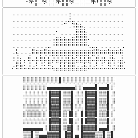
*🌴╬═🌴╬╬🌴╬╬🌴═╬╬═🌴*╬╬🌴
⢀⢀⢀⢀⢀⢀⢀⢀⢀⢀⢀⢀⢀⢀⢠⢀⢀⢀⢀⢀⢀⢀⢀⢀⢀⢀⢀⢀

⢀⢀⢀⢀⢀⢀⢀⢀⢀⢀⢀⢀⢀⢀⣸⣀⢀⢀⢀⢀⢀⢀⢀⢀⢀⢀⢀⢀

⢀⢀⢀⢀⢀⢀⢀⢀⢀⢀⢀⢀⠐⠉⢀⢹⣷⣦⡀⢀⢀⢀⢀⢀⢀⢀⢀⢀

⢀⢀⢀⢀⢀⢀⢀⢀⢀⢀⢀⠂⢀⢀⢀⢀⣿⣿⣧⢀⢀⢀⢀⢀⢀⢀⢀⢀

⢀⢀⢀⢀⢀⢀⢀⢀⢀⢀⢠⣶⣦⣦⣤⣶⣿⣿⣿⠄⢀⢀⢀⢀⢀⢀⢀⢀

⢀⢀⢀⢀⢀⢀⢀⢀⢀⣀⠸⠿⠿⠿⠿⠿⠿⠿⠿⢄⣀⡀⢀⢀⢀⢀⢀ ⢀

⢀⣇⢀⢀⢀⣿⣶⣶⣿⣶⣶⣶⣶⣶⣶⣶⣶⣶⣶⣶⣾⣿⣶⣶⣷⣶⣶⣷

⢰⢸⡄⡀⣾⣀⣆⣷⣎⣎⣹⣹⣹⣹⣏⣧⣋⣏⣏⣷⣉⣾⣰⣆⣸⣧⢀⣸

⢀⡿⣧⠅⢸⢀⠇⠸⠅⠿⡁⠉⡏⡏⣿⣿⢉⢉⣏⢹⢀⠇⠸⠁⢿⠸⢨⣿⠁

⠁⠉⠉⠉⠉⠉⠉⠉⠉⠉⠙⠛⠛⠛⠛⠛⠛⠛⠛⠉⠉⠉⠉⠉⠉⠉⠉⠉⠁
░░░░░░░░░▌░░░░░░░░░░░░░

░░░░░░▄▄▄▄▄▄▄░░▄▄▄▌▄▄▌░

░░░░░░▐▓▓▌▒▒▌░░▐▓▓▌▒▒▌░

░░░░░░▐▓▓▌▒▒▌░░▐▓▓▌▒▒▌░

░▒▒▒░░▐▓▓▌▒▒▌░░▐▓▓▌▒▒▌░

░▒▒▒░░▐▓▓▌▒▐▌░▐▐▓▓▌▒▒▌░

░░░░░░▐▓▓▌▒▐▌░▐▐▓▓▌▒▒▌░

▄▄▄▄▄░▐▓▓▌▒▓▌░▐▓▓▓▌▄▄▌░

▒▒▌▒▄▄▓▓▓▌▐▓▌▄▐▓▓▓▒▒▌▒▌
