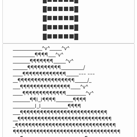
█⬛⬛⬛⬛⬛█

█⬛⬛⬛⬛⬛█

█⬛⬛⬛⬛⬛█

█⬛⬛⬛⬛⬛█
____________^v^_____^v^

_________¶¶¶¶___^v^

_______¶¶¶¶¶¶¶_____^v^

______¶¶¶¶¶¶¶¶¶¶_________/

____¶¶¶¶¶¶¶¶¶¶¶¶¶_____--- ---

__¶¶¶¶¶¶¶¶¶¶¶¶¶¶¶¶¶_____/_

___¶¶¶¶¶¶¶¶¶¶¶¶¶¶¶____^v^

____¶¶¶¶¶¶¶¶¶¶¶¶¶________^v^

_______¶¶I_I¶¶¶¶_______¶¶¶¶

_________I_I___________¶¶¶¶

___¶¶¶¶¶¶¶¶¶¶¶¶¶¶¶¶¶¶¶¶¶¶¶¶¶¶

__¶¶¶¶¶¶¶¶¶¶¶¶¶¶¶¶¶¶¶¶¶¶¶¶¶¶¶¶

_¶¶¶¶¶¶¶¶¶¶¶¶¶¶¶¶¶¶¶¶¶¶¶¶¶¶¶¶¶¶

¶¶¶¶¶¶¶¶¶¶¶¶¶¶¶¶¶¶¶¶¶¶¶¶¶¶¶¶¶¶¶¶
