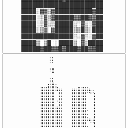
██████████████████████

████░▓▓▒▓██████████▓██

████░▒▓░▓█████▓▓██▓▓██

████░▒▓░▒█████░░▓░░▓██

████░▒▓░▓█████▒░█▒░███

██████████████░░▓░░▓██

████▒░▒█░░████░░▓▒████

█████▓██▓▓█▓███▓██▓▓██
⠀⠀⠀⠀⠀⢰⡆⠀⠀⠀⠀⠀⠀⠀⠀⠀⠀⠀⠀

⠀⠀⠀⠀⠀⠈⠁⠀⠀⠀⠀⠀⠀⠀⠀⠀⠀⠀⠀

⠀⠀⠀⠀⠀⠸⣿⠀⠀⠀⠀⠀⠀⠀⠀⠀⠀⠀⠀

⠀⠀⠀⠀⠀⢀⡀⠀⠀⠀⠀⠀⠀⠀⠀⠀⠀⠀⠀

⠀⠀⠀⠀⠀⣸⣧⡀⠀⠀⠀⠀⠀⠀⠀⠀⠀⠀⠀

⠀⠀⠀⣶⣶⣿⣿⣷⣤⠀⠀⢠⣤⣶⣶⣶⣄⡀⠀

⠀⠀⠀⣿⣿⣿⣿⠀⣿⠀⠀⢸⣿⣿⣿⡏⠙⢱⠀

⠀⠀⠀⣿⣿⣿⣿⠠⣿⠀⠀⢸⣿⣿⣿⡇⠀⢸⠀

⠀⠀⠀⣿⣿⣿⣿⣤⣿⠀⠀⢸⣿⣿⣿⡇⠀⢸⠀

⠀⠀⠀⣿⣿⣿⣿⣿⣿⠀⠀⢸⣿⣿⣿⣏⠀⢸⠀

⠀⠀⠀⣿⣿⣿⣿⣿⣿⠀⠀⢸⣿⣿⣿⣷⣤⣼⠀

⠀⠀⠀⣿⣿⣿⣿⣿⣿⠀⠀⢸⣿⣿⣿⣇⠈⢹⠀
