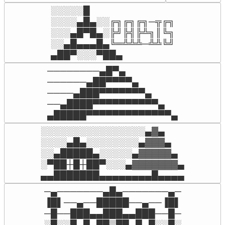
░░░░░█

░░░░▄█▄░░╔╗╔╗╔╗─╦╔╗

░░░▄█▀█▄░╠╝╠╣╠╩╗║╚╗

░░▄█▄▄▄█▄╚═╩╩╩─╩╩╚╝

▄██▀░░░▀██▄
────────▄█▀▄

──────▄██▀▀▀▀▄

────▄███▀▀▀▀▀▀▀▄

──▄████▀▀▀▀▀▀▀▀▀▀▄

▄█████▀▀▀▀▀▀▀▀▀▀▀▀▀▄
░░░░░░░░░░░░░░░░▄▓▄

░░░░▄█▄░░░░░░░░▄▓▓▓▄

░░▄█████▄░░░░░▄▓▓▓▓▓▄

░▀██┼█┼██▀░░░▄▓▓▓▓▓▓▓▄

▄▄███████▄▄▄▄▄▄▄▄█▄▄▄▄
─▄───────▄█▄───────▄─

▐█▌──▄──█████──▄──▐█▌

─█──███▄▄███▄▄███──█─

░█░░█▄█▄█▀▒▀█▄█▄█░░█░
