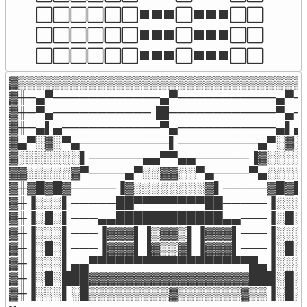
⬜⬜⬜⬜⬜⬜⬛⬛⬛⬜⬛⬛⬛⬜⬜

⬜⬜⬜⬜⬜⬜⬛⬛⬛⬜⬛⬛⬛⬜⬜

⬜⬜⬜⬜⬜⬜⬛⬛⬛⬜⬛⬛⬛⬜⬜
▓▒▒▒▒▒▒▒▒▒▒▒▒▒▒▒▒▒▒▒▒▒▒▒▒▒▒▒▒▒▒▒▒▒
▓╫─▄▀────────────▄▀───────────▄▀─╫
▓╫─▀▄───────────▐█────────────▀▄─╫
▓╫─▄▌▄───────────▀▄───────────▄▌▄╫
▓▄▀░▓░▀▄──────────▌─────────▄▀░▓░▀
▓░░░░░░░▌──────▄▄▀▀▄▄──────▐▓░░░░░
▓▓░░░░░▓▀────▄▀░░▓▓░░▀▄────▀▄░░░░░
▓╫▓█▓█▓─────▐▓░░░░░░░░▓▌─────▓█▓█▓
▓╫▐░░░▌─────██▀▀▀▀▀▀▀▀██─────▐░░░╫
▓╫▐░█░▌───▄▄████████████▄▄───▐░█░╫
▓╫▐░░░▌───▐▓▓▓▌▐▒▓▓▒▌▐▓▓▓▌───▐░░░╫
▓╫▐░█░▌───▐▓▓▓▌▐▓▒▒▓▌▐▓▓▓▌───▐░█░╫
▓╫▐░░░▌▄▄▀▀▀▀▀▀▀▀▀▀▀▀▀▀▀▀▀▀█▄▐░░░╫
▓╫▐░█░███▓▓▓▓▓▓▓▓▓▓▓▓▓▓▓▓▓▓███░█░╫
▓╫▐░░░▌░█▒▒▒▒▒▒▒▒▒▓▒▒▒▒▒▒▒▓▒▒▐░█░╫