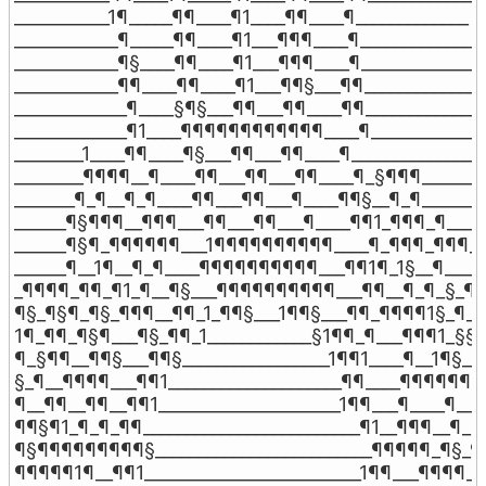
___________1¶_____¶¶____¶1____¶¶____¶_____________

____________¶_____¶¶____¶1___¶¶¶____¶_____________

____________¶§____¶¶____¶1___¶¶¶____¶_____________

____________¶¶____¶¶____¶1___¶¶§___¶¶_____________

_____________¶____§¶§___¶¶___¶¶____¶¶_____________

_____________¶1____¶¶¶¶¶¶¶¶¶¶¶¶____¶______________
________1____¶¶____¶§___¶¶___¶¶____¶______________

________¶¶¶¶__¶____¶¶___¶¶___¶¶____¶_§¶¶¶________
_______¶_¶__¶_¶____¶¶___¶¶___¶____¶¶§__¶_¶________
______¶§¶¶¶__¶¶¶___¶¶___¶¶___¶____¶¶1_¶¶¶_¶_____
______¶§¶_¶¶¶¶¶¶___1¶¶¶¶¶¶¶¶¶¶____¶_¶¶¶_¶¶¶___
______¶__1¶__¶_¶____¶¶¶¶¶¶¶¶¶¶___¶¶1¶_1§__¶_____
_¶¶¶¶_¶¶_¶1_¶__¶§___¶¶¶¶¶¶¶¶¶¶___¶¶__¶_¶_§_¶¶
¶§_¶§¶_¶§_¶¶¶__¶¶_1_¶¶§___1¶¶§___¶¶_¶¶¶¶1§_¶_¶
1¶_¶¶_¶§¶___¶§_¶¶_1____________§1¶¶_¶___¶¶¶1_§§__
¶_§¶¶__¶¶§___¶¶§_________________1¶¶1____¶__1¶§___
§_¶__¶¶¶¶___¶¶1____________________¶¶____¶¶¶¶¶¶1§
¶__¶¶__¶¶__¶¶1_____________________1¶¶___¶____¶__¶

¶¶§¶1_¶_¶_¶¶_________________________¶1__¶¶¶__¶_§¶
¶§¶¶¶¶¶¶¶¶¶§_________________________¶¶¶¶¶_¶§_¶_
¶¶¶¶¶1¶__¶¶1_________________________1¶¶___¶¶¶¶___