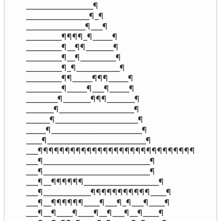
_________________¶

________________¶_¶

_______________¶___¶

_________¶¶¶¶_¶_____¶

_________¶__¶¶_______¶

_________¶__¶_________¶

_________¶_¶___________¶

_________¶¶_____¶¶¶_____¶

_________¶_____¶___¶_____¶

________¶_______¶¶¶_______¶

_______¶___________________¶

______¶_____________________¶

_____¶_______________________¶

____¶_________________________¶

___¶¶¶¶¶¶¶¶¶¶¶¶¶¶¶¶¶¶¶¶¶¶¶¶¶¶¶¶¶

___¶___________________________¶

___¶___________________________¶

___¶__¶¶¶¶¶¶___________________¶

___¶____________¶¶¶¶¶¶¶¶¶¶¶____¶

___¶__¶¶¶¶¶¶____¶___¶_¶___¶____¶

___¶__¶____¶____¶__¶___¶__¶____¶
