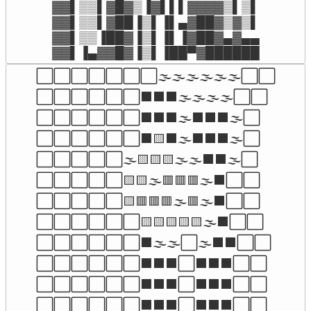
▓▓▌▒▒▌▓█▓▒▐▓▌▌▌▓▓▓▓▒▌▒▌

▓▓▌▒▒▌▓██▐▒▌▐▌▄▓██▓▒▓▒▌

▓▓▌▒▒▐██▓▐▒▌▐▌▐▓██▓▄▓▄▄

▓▓▌▐▄▓▓█▓▐▒▌▐██▀▓██████
⬜⬜⬜⬜⬜⬜⬜🌫️🌫️🌫️🌫️🌫️🌫️⬜⬜

⬜⬜⬜⬜⬜⬜⬛⬛⬛🌫️🌫️🌫️🌫️⬜⬜

⬜⬜⬜⬜⬜⬜⬛⬛⬛🌫️⬛⬛⬛🌫️⬜

⬜⬜⬜⬜⬜⬜⬛🟨⬛🌫️⬛⬛⬛🌫️⬜

⬜⬜⬜⬜⬜🌫️🟨🟨🟨🌫️🌫️⬛⬛🌫️⬜

⬜⬜⬜⬜⬜🟨🟨🌫️🟥🟥🟥🌫️⬛⬜⬜

⬜⬜⬜⬜⬜🟨🟥🟥🟥🌫️🟥🌫️⬛⬜⬜

⬜⬜⬜⬜⬜⬜🟨🟨🟨🟨🟨🌫️⬛⬜⬜

⬜⬜⬜⬜⬜⬜⬛🌫️🌫️⬜🌫️⬛⬛⬜⬜

⬜⬜⬜⬜⬜⬜⬛⬛⬛⬜⬛⬛⬛⬜⬜

⬜⬜⬜⬜⬜⬜⬛⬛⬛⬜⬛⬛⬛⬜⬜

⬜⬜⬜⬜⬜⬜⬛⬛⬛⬜⬛⬛⬛⬜⬜
