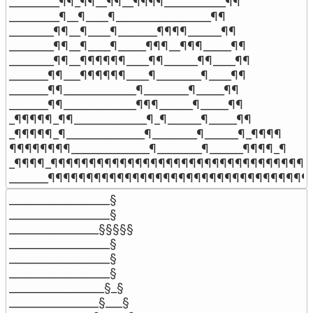
_________¶¶_¶¶__¶¶__¶¶¶¶___________¶¶

_________¶__¶____¶_________________¶¶

________¶¶__¶____¶_______¶¶¶¶______¶¶

________¶¶__¶____¶_____¶¶¶__¶¶¶_____¶¶

________¶¶__¶¶¶¶¶¶____¶¶______¶¶____¶¶

_______¶¶___¶¶¶¶¶¶____¶________¶____¶¶

_______¶¶_____________¶________¶_____¶¶

_______¶¶_____________¶¶¶______¶_____¶¶

_¶¶¶¶¶_¶¶_____________¶_¶______¶_____¶¶

_¶¶¶¶¶_¶______________¶________¶______¶_¶¶¶¶

¶¶¶¶¶¶¶¶______________¶________¶______¶¶¶¶_¶

_¶¶¶¶_¶¶¶¶¶¶¶¶¶¶¶¶¶¶¶¶¶¶¶¶¶¶¶¶¶¶¶¶¶¶¶¶¶¶¶
_______¶¶¶¶¶¶¶¶¶¶¶¶¶¶¶¶¶¶¶¶¶¶¶¶¶¶¶¶¶¶¶¶¶¶
__________________§

__________________§

________________§§§§§

__________________§

__________________§

__________________§

_________________§_§

________________§___§
