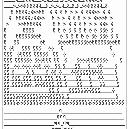
____§_§§§§§§§§__§_§_§_§_§_§_§_§§§§§§§_§

___§_§§§§c§§§§§__§_§_§_§_§_§_§_§§§§§_§_§

__§__§§§§§d§§§§___§_§_§_§_§_§_§_§_§§§§§_§

_§____§§§§§§§§_____§_§_§_§_§_§_§_§_§_§§§_§

§_______§§§§________§_§_§_§_§_§_§_§_§_§§§_§

§____§§§§§§§§§________§_§_§_§_§_§_§§_§§§_§_§

§___§§_________§§_____§§§§§§§§§§§§§§§§§§§§§§

§_§§___§§§_§§§___§§___§____________________§

§§§__§§§§§_§§§§§__§§__§____________________§

§§§_§§§§§§_§§§§§§_§§__§____§§§§§§§§§§§_____§

§§__§§_§§§_§§§_§§__§§_§____§§___§___§§_____§

§§_§_____§_§_____§_§§_§____§§§§§§§§§§§_____§

§§_§§§_§§§_§§§_§§§_§§_§____§§___§___§§_____§

§§_§§§§§§§_§§§§§§§_§§_§____§§___§___§§_____§

§§_________________§§_§____§§§§§§§§§§§_____§

§§§§§§§§§§§§§§§§§§§§§_§____________________§

§§§§§§§§§§§§§§§§§§§§§§§§§§§§§§§§§§§§§§§§§§§
________________________¶__________________________

_______________________¶¶¶_________________________

______________________¶¶_¶¶________________________
