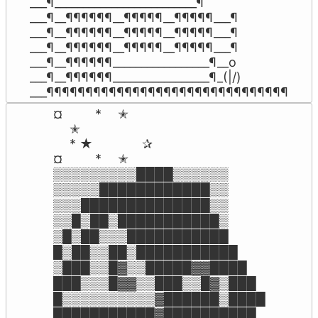
___¶_________________________¶

___¶__¶¶¶¶¶¶__¶¶¶¶¶__¶¶¶¶¶___¶

___¶__¶¶¶¶¶¶__¶¶¶¶¶__¶¶¶¶¶___¶

___¶__¶¶¶¶¶¶__¶¶¶¶¶__¶¶¶¶¶___¶

___¶__¶¶¶¶¶¶_________________¶__o

___¶__¶¶¶¶¶¶_________________¶_(|/)

___¶¶¶¶¶¶¶¶¶¶¶¶¶¶¶¶¶¶¶¶¶¶¶¶¶¶¶¶¶¶¶
¤ 　 　*　 ✭

　 ✭ 

　 * ★ 　 　　 ✰

¤ 　 　*　 ✭

▒▒▒▒▒▒▒▒▒████▒▒▒▒▒▒

▒▒▒▒▒████████████▒▒

▒▒▒██████████████▒▒

▒▒█▒██▒███████████▒

▒█▒██▒▒▒███████████

█▒██▒▒██▒███████████

▒███▒▒█▓▒▒█████▓▓████

███▒▒▒█▓▓▒▒███▒▒█▓▒███

█▒▒▒▒▒▒▒▒▒▒▓██████▒████

███████████▓██████████
