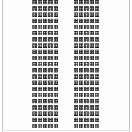
🏢🏢🏢🏢🏢          🏢🏢🏢🏢🏢

🏢🏢🏢🏢🏢          🏢🏢🏢🏢🏢

🏢🏢🏢🏢🏢          🏢🏢🏢🏢🏢

🏢🏢🏢🏢🏢          🏢🏢🏢🏢🏢

🏢🏢🏢🏢🏢          🏢🏢🏢🏢🏢

🏢🏢🏢🏢🏢          🏢🏢🏢🏢🏢

🏢🏢🏢🏢🏢          🏢🏢🏢🏢🏢

🏢🏢🏢🏢🏢          🏢🏢🏢🏢🏢

🏢🏢🏢🏢🏢          🏢🏢🏢🏢🏢

🏢🏢🏢🏢🏢          🏢🏢🏢🏢🏢

🏢🏢🏢🏢🏢          🏢🏢🏢🏢🏢

🏢🏢🏢🏢🏢          🏢🏢🏢🏢🏢

🏢🏢🏢🏢🏢          🏢🏢🏢🏢🏢

🏢🏢🏢🏢🏢          🏢🏢🏢🏢🏢

🏢🏢🏢🏢🏢          🏢🏢🏢🏢🏢

🏢🏢🏢🏢🏢          🏢🏢🏢🏢🏢

🏢🏢🏢🏢🏢          🏢🏢🏢🏢🏢

🏢🏢🏢🏢🏢          🏢🏢🏢🏢🏢

🏢🏢🏢🏢🏢          🏢🏢🏢🏢🏢

🏢🏢🏢🏢🏢          🏢🏢🏢🏢🏢

🏢🏢🏢🏢🏢          🏢🏢🏢🏢🏢