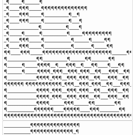
_¶_____¶______¶

_¶____¶¶¶_____¶¶¶¶¶¶¶¶¶¶¶¶¶¶

_¶____¶¶¶_____¶__________¶__¶

_¶____¶¶¶_____¶__________¶___¶

_¶____________¶__________¶____¶

_¶_____¶______¶__________¶_____¶¶¶¶¶¶¶¶¶

_¶____¶¶¶_____¶___________¶______¶_____¶¶

_¶____¶¶¶_____¶___________¶_______¶_____¶¶

¶¶____¶¶¶_____¶¶¶¶¶¶¶¶¶¶¶¶¶¶¶¶¶¶¶¶¶______¶¶

¶____________¶¶__________¶______¶¶_______¶¶

¶______¶_____¶¶¶¶__¶___¶¶¶__¶___¶¶____¶___¶¶

¶______¶_____¶¶¶¶_¶¶¶__¶¶¶_¶¶¶__¶¶___¶¶¶__¶¶

¶____________¶¶¶¶_¶¶¶__¶¶¶_¶¶¶__¶¶___¶¶¶__¶¶

¶¶¶¶¶¶ ¶¶¶¶¶¶¶¶¶¶¶_¶¶¶__¶¶¶_¶¶¶__¶¶___¶¶¶__
¶____________¶¶¶¶_¶¶¶__¶¶¶_¶¶¶__¶¶___¶¶¶__¶¶

¶____________¶¶¶¶_¶¶¶__¶¶¶_¶¶¶__¶¶___¶¶¶__¶¶

¶____________¶¶¶¶______¶¶¶______¶¶________¶¶

¶___________¶¶¶¶¶¶____¶¶¶¶¶____¶¶¶________¶¶

¶¶¶¶¶¶¶¶¶¶¶¶¶¶¶¶¶¶¶¶¶¶¶¶¶¶¶¶¶¶¶¶¶¶¶¶¶¶¶
___________¶¶¶¶¶¶¶¶¶¶¶¶¶¶¶

___________¶¶¶¶¶¶¶¶¶¶¶¶¶_¶
