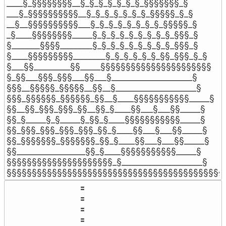
____§_§§§§§§§§__§_§_§_§_§_§_§_§§§§§§§_§

___§_§§§§§§§§§§__§_§_§_§_§_§_§_§§§§§_§_§

__§__§§§§§§§§§§___§_§_§_§_§_§_§_§_§§§§§_§

_§____§§§§§§§§_____§_§_§_§_§_§_§_§_§_§§§_§

§_______§§§§________§_§_§_§_§_§_§_§_§_§§§_§

§____§§§§§§§§§________§_§_§_§_§_§_§§_§§§_§_§

§___§§_________§§_____§§§§§§§§§§§§§§§§§§§§§§

§_§§___§§§_§§§___§§___§____________________§

§§§__§§§§§_§§§§§__§§__§____________________§

§§§_§§§§§§_§§§§§§_§§__§____§§§§§§§§§§§_____§

§§__§§_§§§_§§§_§§__§§_§____§§___§___§§_____§

§§_§_____§_§_____§_§§_§____§§§§§§§§§§§_____§

§§_§§§_§§§_§§§_§§§_§§_§____§§___§___§§_____§

§§_§§§§§§§_§§§§§§§_§§_§____§§___§___§§_____§

§§_________________§§_§____§§§§§§§§§§§_____§

§§§§§§§§§§§§§§§§§§§§§_§____________________§

§§§§§§§§§§§§§§§§§§§§§§§§§§§§§§§§§§§§§§§§§§§
          🟰

          🟰

          🟰

          🟰
