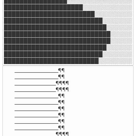
████████████████░░░░░░░░░░░░░░░░░░
████████████████████░░░░░░░░░░░░░░
███████████████████████░░░░░░░░░░░
█████████████████████████░░░░░░░░░
██████████████████████████░░░░░░░░
███████████████████████████░░░░░░░
███████████████████████████░░░░░░░
██████████████████████████░░░░░░░░
█████████████████████████░░░░░░░░░
████████████████████████░░░░░░░░░
__________________¶¶

__________________¶¶

_________________¶¶¶¶

_________________¶¶¶¶

__________________¶¶

__________________¶¶

__________________¶¶

__________________¶¶

__________________¶¶

__________________¶¶

_________________¶¶¶¶
