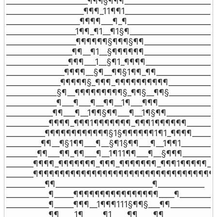
_____________________¶¶¶§¶¶¶_______________________

____________________¶¶¶_11¶¶1______________________

___________________¶¶¶¶___¶_¶______________________

__________________1¶¶_¶1__¶1§¶_____________________

__________________¶¶¶¶¶¶§¶¶¶§¶¶___________________
_________________¶¶__¶1__§¶¶¶¶¶¶___________________
________________¶¶¶___1__§¶1_¶¶¶¶__________________

_______________¶¶¶¶__§¶__¶¶§1¶¶_¶¶________________
______________¶¶¶¶¶§_¶¶¶_¶¶¶¶¶¶¶¶¶¶_____________
_____________§¶__¶¶¶¶¶¶¶¶¶§_¶¶§__¶¶§_____________
_____________¶___¶___¶__¶¶__1¶___¶¶¶_______________

____________¶¶___¶__1¶¶§¶¶___¶__1¶§¶¶______________
___________¶¶¶¶_¶¶¶1¶¶¶¶¶¶¶_¶¶¶1¶¶¶¶¶¶_________
__________¶¶¶¶¶¶¶¶¶¶¶¶§1§¶¶¶¶¶¶1¶1_¶¶¶¶________
_________¶¶__¶§1¶¶___¶__§¶1§¶¶___¶__1¶¶1__________
________¶¶___¶¶_¶¶___¶__1¶11¶¶___¶__§¶¶¶__________
_______¶¶¶¶_¶¶¶¶¶¶¶_¶¶¶_¶¶¶¶¶¶¶_¶¶¶1¶¶¶¶¶____
_______¶¶¶¶¶¶¶¶¶¶¶¶¶¶¶¶¶¶¶¶¶¶¶¶¶¶¶¶¶¶¶¶¶¶¶__
__________¶¶_________________________¶____________

___________¶_____¶¶¶¶¶¶¶¶¶¶¶¶¶¶¶¶____¶__________
___________¶_____¶¶¶__1¶¶¶111§¶¶§___¶¶____________

___________¶¶____1¶_____¶1____¶¶____¶¶____________
