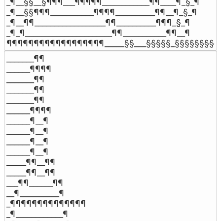
_¶__§§__§¶¶¶___¶¶¶¶¶____________¶¶____¶_§_¶

_¶__§§¶¶¶___________¶¶¶¶__________¶¶__¶_§_¶

_¶__¶¶__________________¶¶__________¶¶¶_§_¶

_¶_¶______________________¶¶___________¶¶__¶

¶¶¶¶¶¶¶¶¶¶¶¶¶¶¶¶¶¶_____§§___§§§§§_§§§§§§§§§
_______¶¶

______¶¶¶¶

_______¶¶

_______¶¶

_______¶¶

______¶¶¶¶

______¶__¶

______¶__¶

______¶__¶

______¶__¶

_____¶¶__¶¶

_____¶¶__¶¶

___¶¶______¶¶

__¶__________¶

_¶¶¶¶¶¶¶¶¶¶¶¶¶¶

_¶____________¶
