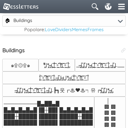
🏠
Buildings
Popolare:
Love
Dividers
Memes
Frames
Buildings
*̡͌l̡*̡̡ ̴̡ı̴̴̡ ̡̡͡|̲̲̲͡͡͡ ̲▫̲͡ ̲̲̲͡͡π̲̲͡͡ ̲̲͡▫̲̲͡͡ ̲|̡̡̡ ̡
__̴ı̴̴̡̡̡ ̡͌l̡̡̡ ̡͌l̡*̡̡ ̴̡ı̴̴̡ ̡̡͡|̲̲̲͡͡͡ ̲▫̲͡ ̲̲̲͡͡π̲̲͡͡ ̲̲͡▫̲̲͡͡ ̲|̡̡̡ ̡ ̴̡ı̴̡̡ ̡͌l̡̡̡̡.___
๑۩۞۩๑
|̲̲̲͡͡͡ ̲▫̲͡ ̲̲̲͡͡π̲̲͡͡ ̲̲͡▫̲̲͡͡ ̲|̡̡̡ ̡ ̴̡ı̴̡̡ ̡͌l̡ ̴̡ı̴̴̡ ̡l̡*̡̡ ̴̡ı̴̴̡ ̡̡͡|̲̲̲͡͡͡ ̲▫̲͡ ̲̲̲͡͡π̲̲͡͡ ̲̲͡▫̲̲͡͡ |
_̴ı̴̴̡̡̡ ̡͌l̡̡̡ ̡͌l̡*̡̡ ̴̡ı̴̴̡ ̡̡͡|̲̲̲͡͡͡ ̲▫̲͡ ̲̲̲͡͡π̲̲͡͡ ̲̲͡▫̲̲͡͡ ̲|̡̡̡ ̡ ̴̡ı̴̡̡ ̡͌l̡̡̡̡.┣┓웃┏♨❤♨┑유┏ı̴̴̡̡̡ ̡͌l̡̡̡ ̡͌l̡*̡̡ ̴̡ı̴̴̡ ̡̡͡
  |

─────────█▄██▄█

🏢 🏢

█▄█▄█▄█▄█▐█┼██▌█▄█▄█▄█▄█

🏢 🏢

███┼█████▐████▌█████┼███

🏢 🏢

█████████▐████▌█████████
🏢 🏢