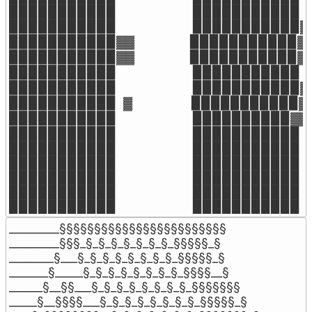
▉▉▉▉▉▉▉▉▉▉▉                      ▉▉▉▉▉▉▉▉▉▉▉         
▉▉▉▉▉▉▉▉▉▉▉                      ▉▉▉▉▉▉▉▉▉▉▉▓
▉▉▉▉▉▉▉▉▉▉▉▓▓                ▉▉▉▉▉▉▉▉▉▉▉▓
▉▉▉▉▉▉▉▉▉▉▉▓▓                ▉▉▉▉▉▉▉▉▉▉▉▓
▉▉▉▉▉▉▉▉▉▉▉                      ▉▉▉▉▉▉▉▉▉▉▉ 
▉▉▉▉▉▉▉▉▉▉▉                      ▉▉▉▉▉▉▉▉▉▉▉▓
▉▉▉▉▉▉▉▉▉▉▉  ▓                 ▉▉▉▉▉▉▉▉▉▉▉
▉▉▉▉▉▉▉▉▉▉▉                      ▉▉▉▉▉▉▉▉▉▉▓
▉▉▉▉▉▉▉▉▉▉▉                      ▉▉▉▉▉▉▉▉▉▉▉

▉▉▉▉▉▉▉▉▉▉▉                      ▉▉▉▉▉▉▉▉▉▉▉

▉▉▉▉▉▉▉▉▉▉▉                      ▉▉▉▉▉▉▉▉▉▉▉

▉▉▉▉▉▉▉▉▉▉▉                      ▉▉▉▉▉▉▉▉▉▉▉

▉▉▉▉▉▉▉▉▉▉▉                      ▉▉▉▉▉▉▉▉▉▉▉

▉▉▉▉▉▉▉▉▉▉▉                      ▉▉▉▉▉▉▉▉▉▉▉
_________§§§§§§§§§§§§§§§§§§§§§§§§

_________§§§_§_§_§_§_§_§_§_§§§§§_§

________§___§_§_§_§_§_§_§_§_§§§§§_§

_______§_____§_§_§_§_§_§_§_§_§§§§__§

______§__§§___§_§_§_§_§_§_§_§_§§§§§§§

_____§__§§§§___§_§_§_§_§_§_§_§_§§§§§_§
