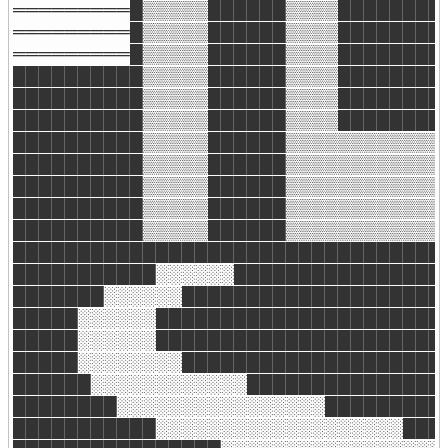
═════════█▒▒▒▒▒██████▒▒▒▒████████▒
═════════█▒▒▒▒▒██████▒▒▒▒████████▒
═════════█▒▒▒▒▒██████▒▒▒▒████████▒
██████████▒▒▒▒▒██████▒▒▒▒████████▒
██████████▒▒▒▒▒██████▒▒▒▒████████▒
██████████▒▒▒▒▒██████▒▒▒▒████████▒
██████████▒▒▒▒▒██████▒▒▒▒▒▒▒▒▒▒▒▒▒
██████████▒▒▒▒▒██████▒▒▒▒▒▒▒▒▒▒▒▒▒
██████████▒▒▒▒▒██████▒▒▒▒▒▒▒▒▒▒▒▒▒
██████████▒▒▒▒▒██████▒▒▒▒▒▒▒▒▒▒▒▒▒
██████████▒▒▒▒▒██████▒▒▒▒▒▒▒▒▒▒▒▒▒
██████████████████████████████████
███████████░░░░░░█████████████████
███████░░░░░░█████████████████████
█████░░░░░░███████████████████████
█████░░░░░░███████████████████████
█████░░░░░░░░█████████████████████
██████░░░░░░░░░░░░████████████████
████████░░░░░░░░░░░░░░░░██████████
███████████░░░░░░░░░░░░░░░░░░░████