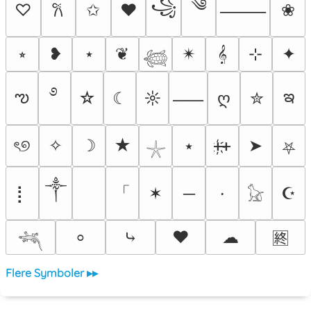
༄
꧁
♡
✩
♥
❀
𐙚
⸻
⭒
❥
⋆
❦
✴︎
𝄞
⊹
✦
𓆉
࿔
ఌ
ఇ
☆
☾
☼
ღ
✮
⸺
ৎ୭
✧
☽
★
⭑
ᚐ҉ᚐ
➤
⛧
𓇼
༒
「
⡇
✶
─
☪
⸱
𓃠
⤷
❤
☁
⸰
🈡
𓆈
Flere Symboler ▸▸