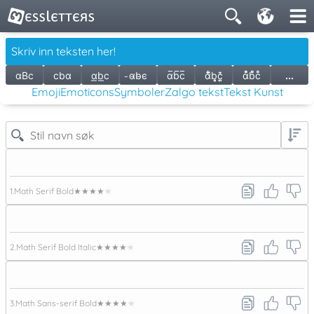
ɑBc
cbɑ
ɑ͟b͟c
̵ɑ̵b̵c̵
ɑ̅b̅c̅
ɑ̃͋̆b͉͈c̦̪̄̒
ɑ̇̇̊̊̇ḃ̊̊̇c̊̊
...
Emoji
Emoticons
Symboler
Zalgo tekst
Tekst Kunst
1.
Math Serif Bold
★★★★★
2.
Math Serif Bold Italic
★★★★★
3.
Math Sans-serif Bold
★★★★★