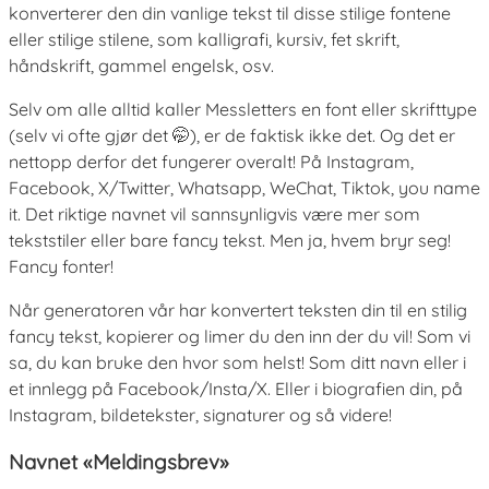
konverterer den din vanlige tekst til disse stilige fontene
eller stilige stilene, som kalligrafi, kursiv, fet skrift,
håndskrift, gammel engelsk, osv.
Selv om alle alltid kaller Messletters en font eller skrifttype
(selv vi ofte gjør det 🤭), er de faktisk ikke det. Og det er
nettopp derfor det fungerer overalt! På Instagram,
Facebook, X/Twitter, Whatsapp, WeChat, Tiktok, you name
it. Det riktige navnet vil sannsynligvis være mer som
tekststiler eller bare fancy tekst. Men ja, hvem bryr seg!
Fancy fonter!
Når generatoren vår har konvertert teksten din til en stilig
fancy tekst, kopierer og limer du den inn der du vil! Som vi
sa, du kan bruke den hvor som helst! Som ditt navn eller i
et innlegg på Facebook/Insta/X. Eller i biografien din, på
Instagram, bildetekster, signaturer og så videre!
Navnet «Meldingsbrev»