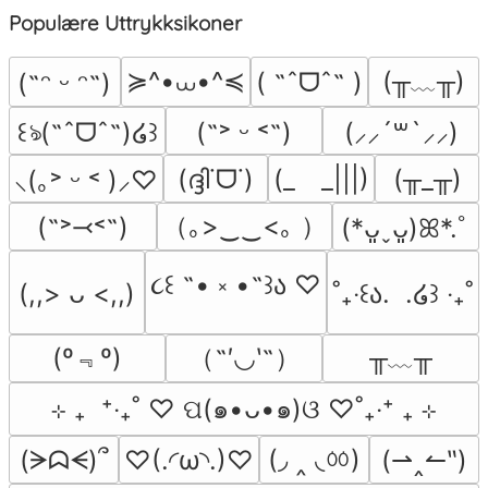
Populære Uttrykksikoner
≽^•⩊•^≼
(╥﹏╥)
( ˶ˆᗜˆ˵ )
(˶ᵔ ᵕ ᵔ˶)
꒰ঌ(˶ˆᗜˆ˵)໒꒱
(˶˃ ᵕ ˂˶)
(⸝⸝´꒳`⸝⸝)
(ദ്ദി˙ᗜ˙)
(_　_|||)
(╥_╥)
⸜(｡˃ ᵕ ˂ )⸝♡
（｡>‿‿<｡ ）
(˶˃⤙˂˶)
(*ᴗ͈ˬᴗ͈)ꕤ*.ﾟ
૮꒰ ˶• ༝ •˶꒱ა ♡
(,,> ᴗ <,,)
˚₊‧꒰ა.  .໒꒱ ‧₊˚
(º﹃º)
（˶′◡‵˶）
╥﹏╥
⊹ ₊  ⁺‧₊˚ ♡ ପ(๑•ᴗ•๑)ଓ ♡˚₊‧⁺ ₊ ⊹
(◞ ‸ ◟ㆀ)
(ᗒᗣᗕ)՞
♡(.◜ω◝.)♡
(⇀‸↼‶)