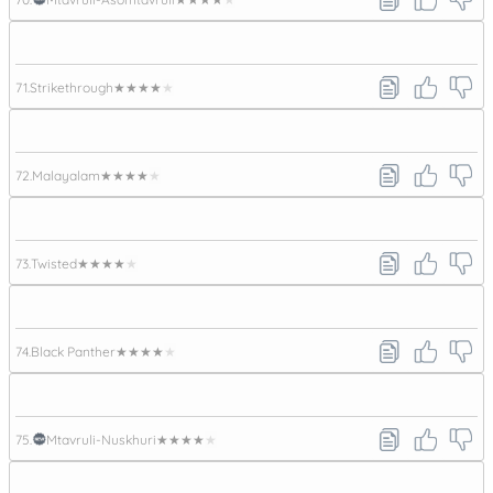
71.
Strikethrough
★★★★★
72.
Malayalam
★★★★★
73.
Twisted
★★★★★
74.
Black Panther
★★★★★
75.
Mtavruli-Nuskhuri
★★★★★