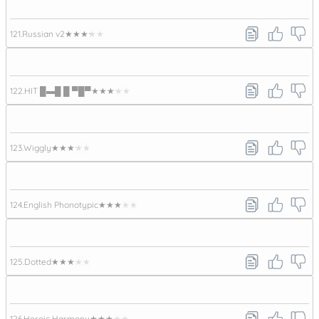
121.
Russian v2
★★★★★
122.
HIT █▬█ █ ▀█▀
★★★★★
123.
Wiggly
★★★★★
124.
English Phonotypic
★★★★★
125.
Dotted
★★★★★
126.
Heroic Harmony
★★★★★