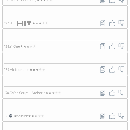
127.
HIT ▐▬▌▌▜▘
★★★★★
128.
Yi One
★★★★★
129.
Vietnamese
★★★★★
130.
Ge'ez Script - Amharic
★★★★★
131.
Ukrainian
★★★★★