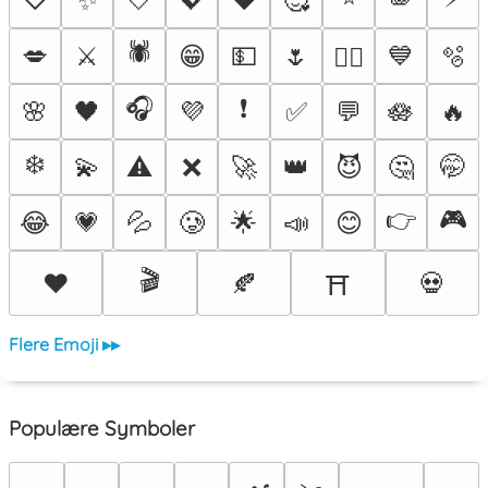
♡
✨
🤍
💖
♥️
🥰
🪽
🕷️
💋
⚔️
😁
💵
🌷
💙
🫧
❤️‍🔥
🎧
❗
🌸
🖤
💜
✅
💬
🪷
🔥
❄️
💫
⚠️
❌
🚀
👑
😈
🤔
🤭
👉
🎮
😂
💗
💦
🥲
🌟
📣
😊
🎬
❤️
🍂
💀
⛩️
Flere Emoji ▸▸
Populære Symboler