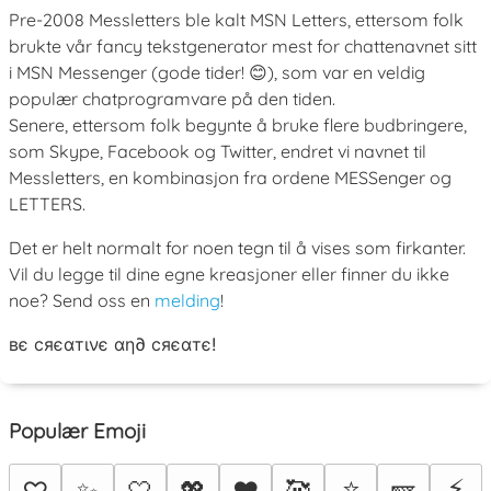
Pre-2008 Messletters ble kalt MSN Letters, ettersom folk
brukte vår fancy tekstgenerator mest for chattenavnet sitt
i MSN Messenger (gode tider! 😊), som var en veldig
populær chatprogramvare på den tiden.
Senere, ettersom folk begynte å bruke flere budbringere,
som Skype, Facebook og Twitter, endret vi navnet til
Messletters, en kombinasjon fra ordene MESSenger og
LETTERS.
Det er helt normalt for noen tegn til å vises som firkanter.
Vil du legge til dine egne kreasjoner eller finner du ikke
noe? Send oss en
melding
!
вє cяєαтινє αη∂ cяєαтє!
Populær Emoji
⭐
⚡