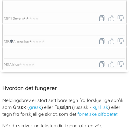
138.
Yi Seven
★★★★★
139.
Armenian
★★★★★
140.
Africa
★★★★★
Hvordan det fungerer
Meldingsbrev er stort sett bare tegn fra forskjellige språk
som
Grεεκ
(
gresk
) eller
Гцѕѕідп
(russisk -
kyrillisk
) eller
tegn fra forskjellige skript, som det
fonetiske alfabetet
.
Når du skriver inn teksten din i generatoren vår,