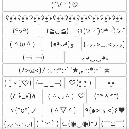
(´∀｀)♡
ʕ•̫͡•ʕ•̫͡•ʔ•̫͡•ʔ•̫͡•ʕ•̫͡•ʔ•̫͡•ʕ•̫͡•ʕ•̫͡•ʔ•̫͡•ʔ•̫͡•
(≧◡≦)
(꒪▿꒪)
ଘ(੭ˊᵕˋ)੭* ੈ✩‧˚
（＾ω＾）
(๑˃̵ᴗ˂̵)و
(⸝⸝⸝>﹏<⸝⸝⸝)
(￢_￢)
｡◕‿‿◕｡
(ﾉ>ω<)ﾉ :｡･:*:･ﾟ’★,｡･:*:･ﾟ’☆
(─‿‿─)
♡(˃͈ ˂͈ )
•͜•
( ˘͈ ᵕ ˘͈♡)
（＾◡＾）♡
(˶˃ᆺ˂˶)
(ง •̀_•́)ง
ヽ(^o^)ノ
(＾▽＾)
٩(๑> ₃ <)۶♥
( ´﹀` )
⊂(◉‿◉)つ
(￣ω￣﻿)
(⸝⸝ᵕᴗᵕ⸝⸝)