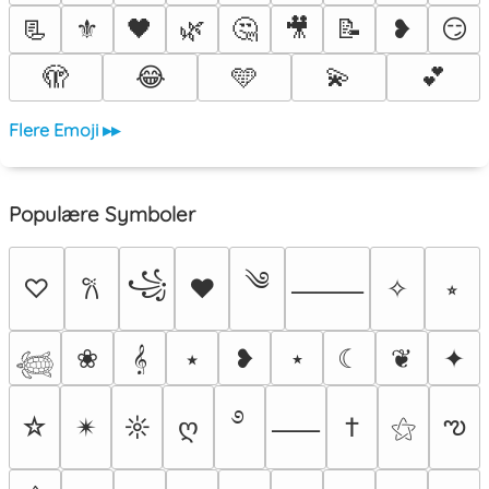
📃
⚜️
🖤
🌿
🤔
🎥
📝
❥
😏
🫣
😂
🩵
💫
💕
Flere Emoji ▸▸
Populære Symboler
༄
꧁
♡
♥
✧
⭒
𐙚
⸻
❀
𝄞
⭑
❥
⋆
☾
❦
✦
𓆉
࿔
ఌ
☆
✴︎
☼
ღ
†
⚝
⸺