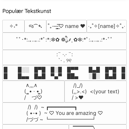
Populær Tekstkunst
જ⁀➴
✧˖°
˚₊·—̳͟͞͞♡ name ♥️
‎‧₊˚✧[name]✧˚₊‧
ﾟﾟ･*:.｡..｡.:*ﾟ:*:✼✿ ❁ཻུ۪۪⸙͎ ✿✼:*ﾟ:.｡..｡.:*･ﾟﾟ
⠀:¨ ·.· ¨:⠀

⠀ `· . ୨୧⠀
█  █░░ █▀█ █░█ █▀▀  █▄█ █▀█ █░█
█  █▄▄ █▄█ ▀▄▀ ██▄  ░█░ █▄█ █▄
 ∧,,,∧

 /)_/)

(  ̳• · • ̳)

(,,>.<)  <(your text)

/    づ♡
/ >❤️
 /)  /)  ~ ┏━━━━━━━━┓

( •-• )  ~ ♡ You are amazing ♡

/づづ ~ ┗━━━━━━━━┛
▔▔▔▔▔╲
