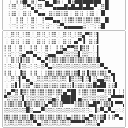
░░░░█░░░▀▀▄░█░░░█░███████░█

░░░░░▀▄░░░▀▀▄▄▄█▄█▄█▄█▄▀░░█

░░░░░░░▀▄▄░▒▒▒▒░░░░░░░░░░█

░░░░░░░░░░▀▀▄▄░▒▒▒▒▒▒▒▒▒▒░█

░░░░░░░░░░░░░░▀▄▄▄▄▄░░░░░█
░░░░░░░░░░░░░░░░░░░░░▄▀░░▌

░░░░░░░░░░░░░░░░░░░▄▀▐░░░▌

░░░░░░░░░░░░░░░░▄▀▀▒▐▒░░░▌

░░░░░▄▀▀▄░░░▄▄▀▀▒▒▒▒▌▒▒░░▌

░░░░▐▒░░░▀▄▀▒▒▒▒▒▒▒▒▒▒▒▒▒█

░░░░▌▒░░░░▒▀▄▒▒▒▒▒▒▒▒▒▒▒▒▒▀▄

░░░░▐▒░░░░░▒▒▒▒▒▒▒▒▒▌▒▐▒▒▒▒▒▀▄

░░░░▌▀▄░░▒▒▒▒▒▒▒▒▐▒▒▒▌▒▌▒▄▄▒▒▐

░░░▌▌▒▒▀▒▒▒▒▒▒▒▒▒▒▐▒▒▒▒▒█▄█▌▒▒▌

░▄▀▒▐▒▒▒▒▒▒▒▒▒▒▒▄▀█▌▒▒▒▒▒▀▀▒▒▐░░░▄
▀▒▒▒▒▌▒▒▒▒▒▒▒▄▒▐███▌▄▒▒▒▒▒▒▒▄▀▀▀▀

▒▒▒▒▒▐▒▒▒▒▒▄▀▒▒▒▀▀▀▒▒▒▒▄█▀░░▒▌▀▀▄▄
▒▒▒▒▒▒█▒▄▄▀▒▒▒▒▒▒▒▒▒▒▒░░▐▒▀▄▀▄░░░░
▒▒▒▒▒▒▒█▒▒▒▒▒▒▒▒▒▄▒▒▒▒▄▀▒▒▒▌░░▀▄

▒▒▒▒▒▒▒▒▀▄▒▒▒▒▒▒▒▒▀▀▀▀▒▒▒▄▀