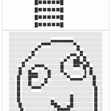
█⬛⬛⬛⬛⬛█

█⬛⬛⬛⬛⬛█

█⬛⬛⬛⬛⬛█

█⬛⬛⬛⬛⬛█
░░░░░░░░░░░░░░░░░░░░░░░░░░░░░

░░░░░░░░░░░░░▄▄▄▄▄▄▄░░░░░░░░░

░░░░░░░░░▄▀▀▀░░░░░░░▀▄░░░░░░░

░░░░░░░▄▀░░░░░░░░░░░░▀▄░░░░░░

░░░░░░▄▀░░░░░░░░░░▄▀▀▄▀▄░░░░░

░░░░▄▀░░░░░░░░░░▄▀░░██▄▀▄░░░░

░░░▄▀░░▄▀▀▀▄░░░░█░░░▀▀░█▀▄░░░

░░░█░░█▄▄░░░█░░░▀▄░░░░░▐░█░░░

░░▐▌░░█▀▀░░▄▀░░░░░▀▄▄▄▄▀░░█░░

░░▐▌░░█░░░▄▀░░░░░░░░░░░░░░█░░

░░▐▌░░░▀▀▀░░░░░░░░░░░░░░░░▐▌░

░░▐▌░░░░░░░░░░░░░░░▄░░░░░░▐▌░

░░▐▌░░░░░░░░░▄░░░░░█░░░░░░▐▌░

░░░█░░░░░░░░░▀█▄░░▄█░░░░░░▐▌░

░░░▐▌░░░░░░░░░░▀▀▀▀░░░░░░░▐▌░
