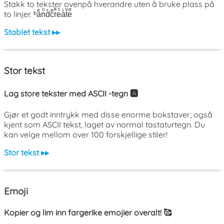
Stakk to tekster ovenpå hverandre uten å bruke plass på
to linjer. ᵇaͤnͨdͬcͤrͣeͭaͥtͮeͤ
Stablet tekst ▸▸
Stor tekst
Lag store tekster med ASCII -tegn 🅰️
Gjør et godt inntrykk med disse enorme bokstaver, også
kjent som ASCII tekst, laget av normal tastaturtegn. Du
kan velge mellom over 100 forskjellige stiler!
Stor tekst ▸▸
Emoji
Kopier og lim inn fargerike emojier overalt! 🥰