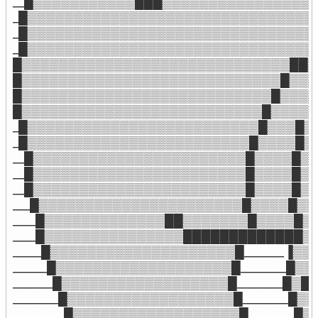
 __█▒▒▒▒▒▒▒▒▒▒▒███▒▒▒▒▒▒▒▒▒▒▒▒▒▒▒▒▒▒█▒_
 _█▒▒▒▒▒▒▒▒▒▒▒▒▒▒▒▒▒▒▒▒▒▒▒▒▒▒▒▒▒▒▒▒▒█▒
 _█▒▒▒▒▒▒▒▒▒▒▒▒▒▒▒▒▒▒▒▒▒▒▒▒▒▒▒▒▒▒▒▒▒▒
 _█▒▒▒▒▒▒▒▒▒▒▒▒▒▒▒▒▒▒▒▒▒▒▒▒▒▒▒▒▒▒▒██
 █▒▒▒▒▒▒▒▒▒▒▒▒▒▒▒▒▒▒▒▒▒▒▒▒▒▒▒▒▒██▒
 █▒▒▒▒▒▒▒▒▒▒▒▒▒▒▒▒▒▒▒▒▒▒▒▒▒▒▒▒█▒▒▒
 █▒▒▒▒▒▒▒▒▒▒▒▒▒▒▒▒▒▒▒▒▒▒▒▒▒▒▒█▒▒▒▒
 █▒▒▒▒▒▒▒▒▒▒▒▒▒▒▒▒▒▒▒▒▒▒▒▒▒▒█▒▒▒▒▒
 _█▒▒▒▒▒▒▒▒▒▒▒▒▒▒▒▒▒▒▒▒▒▒▒▒▒█▒▒▒█▒
 _█▒▒▒▒▒▒▒▒▒▒▒▒▒▒▒▒▒▒▒▒▒▒▒▒█▒▒▒▒█▒
 __█▒▒▒▒▒▒▒▒▒▒▒▒▒▒▒▒▒▒▒▒▒▒▒█▒▒▒▒█▒
 __█▒▒▒▒▒▒▒▒▒▒▒▒▒▒▒▒▒▒▒▒▒▒▒█▒▒▒▒█▒
 __█▒▒▒▒▒▒▒▒▒▒▒▒▒▒▒▒▒▒▒▒▒▒▒█▒▒▒▒█▒
 ___█▒▒▒▒▒▒▒▒▒▒▒▒▒▒▒▒▒▒▒▒▒▒█▒▒▒▒█▒
 ____█▒▒▒▒▒▒▒▒▒▒▒▒▒██▒▒▒▒▒▒▒█▒▒▒▒█▒
 ____█▒▒▒▒▒▒▒▒▒▒▒▒▒▒▒█████████████▒
 _____█▒▒▒▒▒▒▒▒▒▒▒▒▒▒▒▒▒▒▒▒█_______▐
 ______█▒▒▒▒▒▒▒▒▒▒▒▒▒▒▒▒▒▒▒█________█
 _______█▒▒▒▒▒▒▒▒▒▒▒▒▒▒▒▒▒▒█________█
 ________█▒▒▒▒▒▒▒▒▒▒▒▒▒▒▒▒▒▒█________
 _________█▒▒▒▒▒▒▒▒▒▒▒▒▒▒▒▒▒▒█________