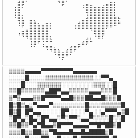
⠀⣾⡿⠁⠀⠀⠀⠀⠀⠀⠀⠙⡿⠁⠀⠀⠀⢀⣤⣀⠀⠀⢀⣤⣶⡆⠀⠀

⢸⣿⠁⠀⠀⠀⠀⠀⠀⠀⠀⠀⠀⠀⠀⠀⠀⠈⣿⣿⣿⣿⣿⣿⣿⡇⠀⠀

⠸⣿⡆⠀⠀⠀⠀⠀⠀⠀⠀⠀⠀⠀⠀⠀⠀⠀⣸⣿⣿⣿⣿⣿⣿⣧⣄⠀

⠀⢹⣿⠀⣿⣷⣄⣀⣤⡄⠀⠀⠀⠀⠀⢀⣴⣿⣿⣿⣿⣿⣿⣿⣿⣿⠷

⠀⠀⣁⣤⣿⣿⣿⣿⣿⠃⠀⠀⠀⠀⠀⠘⠛⠛⠛⠻⣿⣿⣿⠋⠉⠀⠀

⠀⠘⠻⢿⣿⣿⣿⣿⣿⡄⠀⠀⠀⠀⠀⠀⠀⠀⢀⡀⠹⣿⡟⠀⠀⠀⠀

⠀⠀⠀⠀⢹⣿⠟⢙⠛⠛⠀⠀⠀⠀⠀⠀⣀⣴⡿⠓⠀⠀⠀⠀⠀⠀⠀

⠀⠀⠀⠀⠈⠁⠀⠈⠻⢿⣦⣄⠀⣠⣾⡿⠋⠀⠀⠀⠀⠀⠀⠀⠀⠀

⠀⠀⠀⠀⠀⠀⠀⠀⠀⠀⠙⢿⣿⠿⠋⠀⠀⠀⠀⠀⠀⠀⠀⠀⠀⠀

⠀⠀⠀⠀⠀⠀⠀⠀⠀⠀⠀⠀⠁⠀⠀⠀⠀⠀⠀⠀⠀⠀⠀⠀⠀⠀
░░░░▄▄▄▄▀▀▀▀▀▀▀▀▄▄▄▄▄▄

░░░░█░░░░▒▒▒▒▒▒▒▒▒▒▒▒░░▀▀▄

░░░█░░░▒▒▒▒▒▒░░░░░░░░▒▒▒░░█

░░█░░░░░░▄██▀▄▄░░░░░▄▄▄░░░█

░▀▒▄▄▄▒░█▀▀▀▀▄▄█░░░██▄▄█░░░█

█▒█▒▄░▀▄▄▄▀░░░░░░░░█░░░▒▒▒▒▒█

█▒█░█▀▄▄░░░░░█▀░░░░▀▄░░▄▀▀▀▄▒█

░█▀▄░█▄░█▀▄▄░▀░▀▀░▄▄▀░░░░█░░█

░░█░░▀▄▀█▄▄░█▀▀▀▄▄▄▄▀▀█▀██░█

░░░█░░██░░▀█▄▄▄█▄▄█▄████░█
