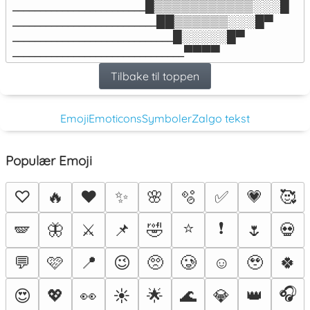
 ________________________█▒▒▒▒▒▒▒▒▒▒▒░░░█

 __________________________██▒▒▒▒▒▒░░░█▀

 _____________________________█░░░░░█▀

 _______________________________▀▀▀▀
Tilbake til toppen
Emoji
Emoticons
Symboler
Zalgo tekst
Populær Emoji
♡
🔥
❤️
✨
🌸
🫧
✅
💗
🥰
⭐
❗
🪽
🦋
⚔️
📌
🤣
🌷
💀
💬
🩷
📍
😉
🥺
🥲
☺️
🥹
🍀
🎧
😍
💖
👀
☀️
🌟
🌊
💎
👑