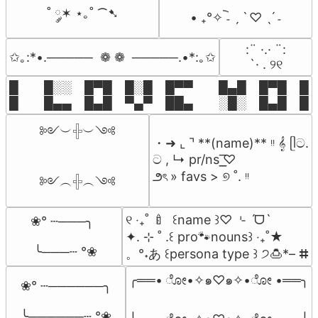
˚ ༘✶ ⋆｡˚ ⁀➷
• ₊°✧︡ ˗ ˏ ˋ ♡ ˎˊ ˗
⠀:¨ ·.· ¨:⠀

✩｡:*•.─────  ❁ ❁  ─────.•*:｡✩
⠀ `· . ୨୧⠀
█  █░░ █▀█ █░█ █▀▀  █▄█ █▀█ █░█
█  █▄▄ █▄█ ▀▄▀ ██▄  ░█░ █▄█ █▄
༻︶𓏶︶༺

・➜ ⌞ ⌝ **(name)** ᵎᵎ 𝄞 ᥫට.

ට , ↳ pr/ns ͟͟͞♡

౨ৎ » favs > ୭ ˚. ᵎᵎ
༻︵𓏶︵༺
୧ ‧₊˚ 🍼  ꒰name ꒱♡ ⌎ ˊᗜˋ

❀° ┄───╮

✦. ⊹ ˚ .꒰ pro🐾nouns꒱ ‧₊˚★

 ╰───┄ °❀
。°˖あ ꒰persona type ꒱ ੭🍮*– ⵌ
╭══• ೋ•✧๑♡๑✧•ೋ •══╮

❀° ┄──────╮

╰──────┄ °❀