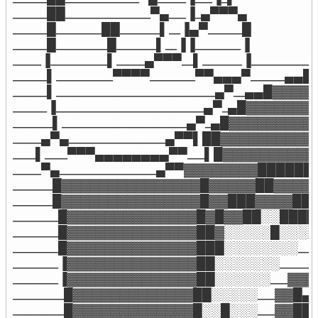
 ______██_______________▀▄___▐_▄▀▀▀▄

 ______█________██_______▌__▐▄▀______█

 ______█_________█_______▌__▐▐________▐

 _____▐__________▌_____▄▀▀▀__▌_______▐__________
 ______▌__________▀▀▀▀________▀▀▄▄▄▀______
 ______▌____________________________▄▀__▄▄█▓
 ______▐__________________________▄▀_▄█▓▓▓▓▓▓▓
 _______▌______________________▄▀_▄█▓▓▓▓▓▓▓▓
 _____▄▀▄_________________▄▀▀▌██▓▓▓▓▓▓▓▓▓▓
 ____▌____▀▀▀▄▄▄▄▄▄▄▄▀▀___▌█▓▓▓▓▓▓▓▓▓▓▓▓
 _____▀▄_________________▄▀▀▓▓▓▓▓▓▓▓█████
 _______█▓▓▓▓▓▓▓▓▓▓▓▓▓▓▓█▓▓▓▓▓██▓▓▓▓
 _______█▓▓▓▓▓▓▓▓▓▓▓▓▓▓▓█▓▓███▓▓▓▓██
 ________█▓▓▓▓▓▓▓▓▓▓▓▓▓▓█▓█▓▓██░░███
 ________█▓▓▓▓▓▓▓▓▓▓▓▓▓▓██▓░░░░░█░░░
 ________█▓▓▓▓▓▓▓▓▓▓▓▓▓▓███░░░░░░░░__
 ________▐▓▓▓▓▓▓▓▓▓▓▓▓▓▓██░░░░░░░_____
 ________▐▓▓▓▓▓▓▓▓▓▓▓▓▓▓██░░░░░░___▓
 _________█▓▓▓▓▓▓▓▓▓▓▓▓▓██░░░░░___▓▓█
 _________█▓▓▓▓▓▓▓▓▓▓▓▓▓█░░█░░░___▓▓█