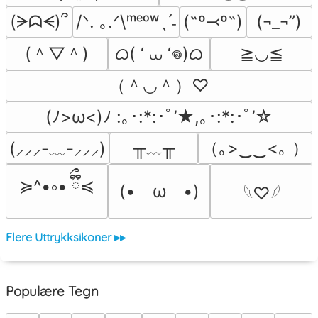
(ᗒᗣᗕ)՞
/ᐠ. ｡.ᐟ\ᵐᵉᵒʷˎˊ˗
(˶º⤙º˶)
(¬_¬”)
(＾▽＾)
ᜊ( ‘ ⩊ ‘𖦹)ᜊ
≧◡≦
（＾◡＾）♡
(ﾉ>ω<)ﾉ :｡･:*:･ﾟ’★,｡･:*:･ﾟ’☆
╥﹏╥
（｡>‿‿<｡ ）
(⸝⸝⸝-﹏-⸝⸝⸝)
≽^•༚• ྀིྀ≼
(•　ω　•)
𓆩♡𓆪
Flere Uttrykksikoner ▸▸
Populære Tegn