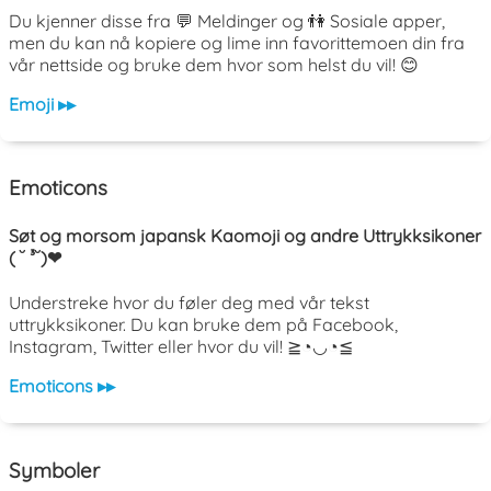
Du kjenner disse fra 💬 Meldinger og 👫 Sosiale apper,
men du kan nå kopiere og lime inn favorittemoen din fra
vår nettside og bruke dem hvor som helst du vil! 😊
Emoji ▸▸
Emoticons
Søt og morsom japansk Kaomoji og andre Uttrykksikoner
( ˘ ³˘)❤
Understreke hvor du føler deg med vår tekst
uttrykksikoner. Du kan bruke dem på Facebook,
Instagram, Twitter eller hvor du vil! ≧◔◡◔≦
Emoticons ▸▸
Symboler