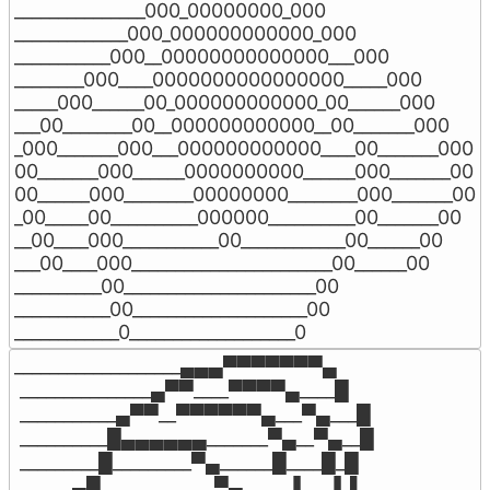
_______________000_00000000_000

_____________000_000000000000_000

___________000__00000000000000___000

________000____0000000000000000_____000

_____000______00_000000000000_00______000

___00________00__000000000000__00_______000

_000_______000___000000000000____00_______000

00_______000______0000000000______000_______00

00______000________00000000________000_______00

_00_____00__________000000__________00_______00

__00____000___________00____________00______00

___00____000_______________________00______00

__________00______________________00

___________00____________________00

____________0___________________0
___________________▄▄▄▀▀▀▀▀▀▀▄

 _______________▄▀▀____▀▀▀▀▄____█

 ___________▄▀▀__▀▀▀▀▀▀▄___▀▄___█

 __________█▄▄▄▄▄▄_______▀▄__▀▄__█

 _________█_________▀▄______█____█_█

 ______▄█_____________▀▄_____▐___▐_▌
