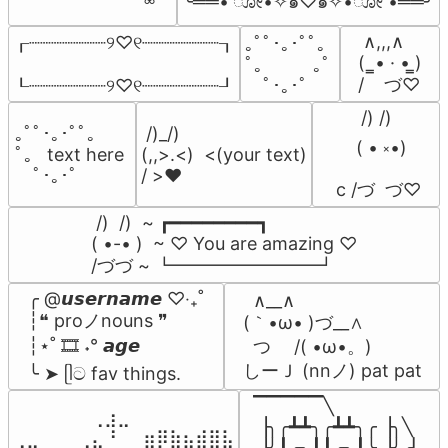
╰══• ೋ•✧๑♡๑✧•ೋ •══╯
 ∧,,,∧

┎┈┈┈┈┈┈┈୨♡୧┈┈┈┈┈┈┈┒

｡ﾟﾟ･｡･ﾟﾟ。

(  ̳• · • ̳)

ﾟ。　 　｡ﾟ

/    づ♡
┖┈┈┈┈┈┈┈୨♡୧┈┈┈┈┈┈┈┚
　ﾟ･｡･ﾟ
      /) /)

｡ﾟﾟ･｡･ﾟﾟ｡ 

 /)_/)

     ( • ༝•)

ﾟ。 text here 

(,,>.<)  <(your text)

　ﾟ･｡･ﾟ
/ >❤️
 c /づ  づ♡
 /)  /)  ~ ┏━━━━━━━━┓

( •-• )  ~ ♡ You are amazing ♡

/づづ ~ ┗━━━━━━━━┛
╭ @𝙪𝙨𝙚𝙧𝙣𝙖𝙢𝙚 ♡‧₊˚

  ∧__∧

┆❝ proノnouns ❞

(｀•ω• )づ__∧

┆⋆˚ 🎞️ ˖° 𝙖𝙜𝙚

  つ　 /( •ω•。)

しーＪ (nnノ) pat pat
╰ ➤ ᥫට fav things.
▔▔▔▔▔╲

⠀⠀⠀⠀⠀⠀⢀⣰⣀⠀⠀⠀⠀⠀⠀⠀⠀

▕╮╭┻┻╮╭┻┻╮╭▕╮╲

⢀⣀⠀⠀⠀⢀⣄⠘⠀⠀⣶⡿⣷⣦⣾⣿⣧

▕╯┃╭╮┃┃╭╮┃╰▕╯╭▏
