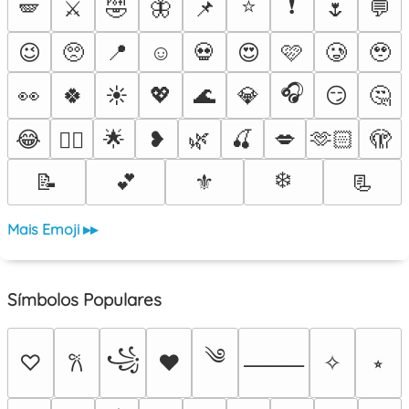
⭐
❗
🪽
⚔️
🤣
🦋
📌
🌷
💬
😉
🥺
📍
☺️
💀
😍
🩷
🥲
🥹
🎧
👀
🍀
☀️
💖
🌊
💎
😏
🤔
😂
🌟
❥
🌿
🍒
💋
🫶🏻
🫣
❤️‍🔥
❄️
📝
💕
⚜️
📃
Mais Emoji ▸▸
Símbolos Populares
༄
꧁
♡
♥
✧
⭒
𐙚
⸻