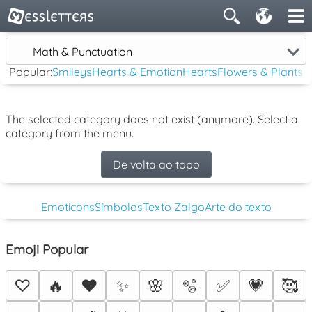
Math & Punctuation
Popular:
Smileys
Hearts & Emotion
Hearts
Flowers & Plants
The selected category does not exist (anymore). Select a
category from the menu.
De volta ao topo
Emoticons
Símbolos
Texto Zalgo
Arte do texto
Emoji Popular
♡
🔥
❤️
✨
🌸
🫧
✅
💗
🥰