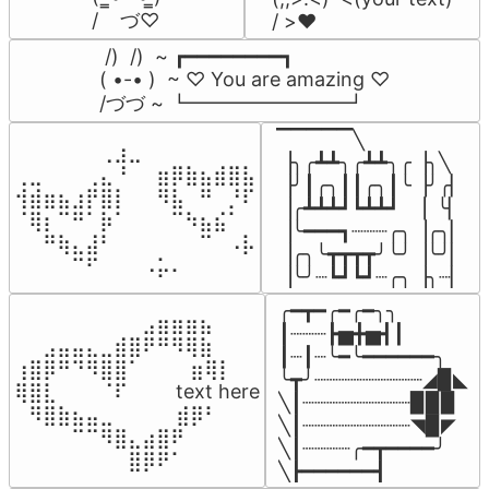
/    づ♡
/ >❤️
 /)  /)  ~ ┏━━━━━━━━┓

( •-• )  ~ ♡ You are amazing ♡

/づづ ~ ┗━━━━━━━━┛
▔▔▔▔▔╲

⠀⠀⠀⠀⠀⠀⢀⣰⣀⠀⠀⠀⠀⠀⠀⠀⠀

▕╮╭┻┻╮╭┻┻╮╭▕╮╲

⢀⣀⠀⠀⠀⢀⣄⠘⠀⠀⣶⡿⣷⣦⣾⣿⣧

▕╯┃╭╮┃┃╭╮┃╰▕╯╭▏

⢺⣾⣶⣦⣰⡟⣿⡇⠀⠀⠻⣧⠀⠛⠀⡘⠏

▕╭┻┻┻┛┗┻┻┛  ▕  ╰▏

⠈⢿⡆⠉⠛⠁⡷⠁⠀⠀⠀⠉⠳⣦⣮⠁⠀

▕╰━━━┓┈┈┈╭╮▕╭╮▏

⠀⠀⠛⢷⣄⣼⠃⠀⠀⠀⠀⠀⠀⠉⠀⠠⡧

▕╭╮╰┳┳┳┳╯╰╯▕╰╯▏

⠀⠀⠀⠀⠉⠋⠀⠀⠀⠠⡥⠄⠀⠀⠀⠀⠀
▕╰╯┈┗┛┗┛┈╭╮▕╮┈▏
╭━┳━╭━╭━╮╮

⠀⠀⠀⠀⠀⠀⠀⠀⠀⣠⣶⣶⣶⣦⠀⠀

┃┈┈┈┣▅╋▅┫┃

⠀⠀⣠⣤⣤⣄⣀⣾⣿⠟⠛⠻⢿⣷⠀

┃┈┃┈╰━╰━━━━━━╮

⢰⣿⡿⠛⠙⠻⣿⣿⠁⠀⠀ ⠀⣶⢿⡇

╰┳╯┈┈┈┈┈┈┈┈┈◢▉◣

⢿⣿⣇⠀⠀⠀⠈⠏⠀⠀⠀ text here

╲┃┈┈┈┈┈┈┈┈┈▉▉▉

⠀⠻⣿⣷⣦⣤⣀⠀⠀⠀ ⠀⣾⡿⠃⠀

╲┃┈┈┈┈┈┈┈┈┈◥▉◤

⠀⠀⠀⠀⠉⠉⠻⣿⣄⣴⣿⠟⠀⠀⠀

╲┃┈┈┈┈╭━┳━━━━╯

⠀⠀⠀⠀⠀⠀⠀⠀⣿⡿⠟⠁⠀⠀⠀
╲┣━━━━━━┫﻿