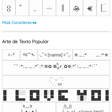
║
𒌐
𒊲
𒌍
𓎖
Mais Caracteres ▸▸
Arte de Texto Popular
જ⁀➴
✧˖°
‎‧₊˚✧[name]✧˚₊‧
☆.｡.:*　　.｡.:*☆
ﾟﾟ･*:.｡..｡.:*ﾟ:*:✼✿ ❁ཻུ۪۪⸙͎ ✿✼:*ﾟ:.｡..｡.:*･ﾟﾟ
⠀:¨ ·.· ¨:⠀

⠀ `· . ୨୧⠀
█  █░░ █▀█ █░█ █▀▀  █▄█ █▀█ █░█
█  █▄▄ █▄█ ▀▄▀ ██▄  ░█░ █▄█ █▄
 ∧,,,∧

 /)_/)

(  ̳• · • ̳)

(,,>.<)  <(your text)
