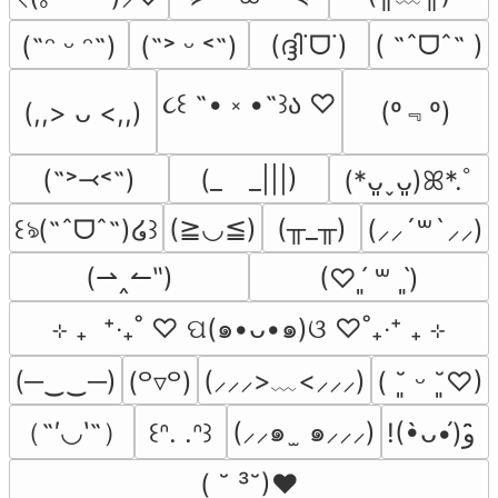
(ദ്ദി˙ᗜ˙)
( ˶ˆᗜˆ˵ )
(˶ᵔ ᵕ ᵔ˶)
(˶˃ ᵕ ˂˶)
૮꒰ ˶• ༝ •˶꒱ა ♡
(º﹃º)
(,,> ᴗ <,,)
(˶˃⤙˂˶)
(_　_|||)
(*ᴗ͈ˬᴗ͈)ꕤ*.ﾟ
(≧◡≦)
(╥_╥)
꒰ঌ(˶ˆᗜˆ˵)໒꒱
(⸝⸝´꒳`⸝⸝)
(⇀‸↼‶)
(♡ˊ͈ ꒳ ˋ͈)
⊹ ₊  ⁺‧₊˚ ♡ ପ(๑•ᴗ•๑)ଓ ♡˚₊‧⁺ ₊ ⊹
(─‿‿─)
(⸝⸝⸝>﹏<⸝⸝⸝)
(꒪▿꒪)
( ˘͈ ᵕ ˘͈♡)
（˶′◡‵˶）
(⸝⸝๑  ̫ ๑⸝⸝⸝)
꒰ᐢ. .ᐢ꒱
!(•̀ᴗ•́)و ̑̑
( ˘ ³˘)♥