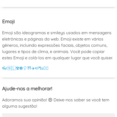
Emoji
Emoji são ideogramas e smileys usados em mensagens
eletrônicas e páginas da web. Emoji existe em vários
gêneros, incluindo expressões faciais, objetos comuns,
lugares e tipos de clima, e animais. Você pode copiar
estes Emoji e colá-los em qualquer lugar que você quiser.
👓
🇳🇱
☢️
⚽
🎈
⛩️
✈️
🍉
🐑
💁‍♀️
Ajude-nos a melhorar!
Adoramos sua opinião! 😍 Deixe-nos saber se você tem
alguma sugestão!