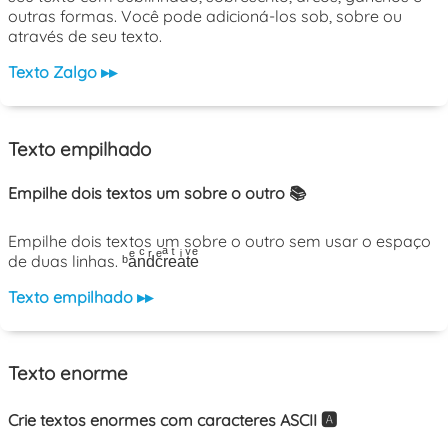
outras formas. Você pode adicioná-los sob, sobre ou
através de seu texto.
Texto Zalgo ▸▸
Texto empilhado
Empilhe dois textos um sobre o outro 📚
Empilhe dois textos um sobre o outro sem usar o espaço
de duas linhas. ᵇaͤnͨdͬcͤrͣeͭaͥtͮeͤ
Texto empilhado ▸▸
Texto enorme
Crie textos enormes com caracteres ASCII 🅰️