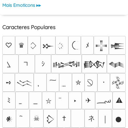
Mais Emoticons ▸▸
Caracteres Populares
♡
♛
ﾒ
𒁍
𒋲
𒍫
ｼ
𒈙
𒁃
𒈝
➺
✮
･
𒈱
𒅒
؄
ﾐ
‣
✈
⚠
⛥
ネ
☠
†
𒀭
𒁷
￨
𒊹