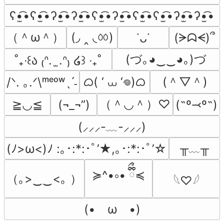
ʕ•̫͡•ʕ•̫͡•ʔ•̫͡•ʔ•̫͡•ʕ•̫͡•ʔ•̫͡•ʕ•̫͡•ʕ•̫͡•ʔ•̫͡•ʔ•̫͡•
（＾ω＾）
(◞ ‸ ◟ㆀ)
(ᗒᗣᗕ)՞
˙ᴗ˙
(づ｡◕‿‿◕｡)づ
˚₊‧꒰ა ₍ᐢ.  ̫.ᐢ₎ ໒꒱ ‧₊˚
ᜊ( ‘ ⩊ ‘𖦹)ᜊ
(＾▽＾)
/ᐠ. ｡.ᐟ\ᵐᵉᵒʷˎˊ˗
（＾◡＾）♡
≧◡≦
(¬_¬”)
(˶º⤙º˶)
(⸝⸝⸝-﹏-⸝⸝⸝)
╥﹏╥
(ﾉ>ω<)ﾉ :｡･:*:･ﾟ’★,｡･:*:･ﾟ’☆
≽^•༚• ྀིྀ≼
（｡>‿‿<｡ ）
𓆩♡𓆪
(•　ω　•)