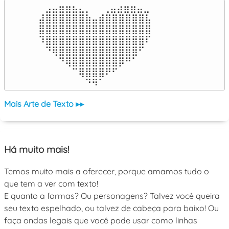
⠀⣠⣤⣶⣶⣦⣄⡀  ⠀⢀⣤⣴⣶⣶⣤⣀⠀

⣼⣿⣿⣿⣿⣿⣿⣷⣤⣾⣿⣿⣿⣿⣿⣿⣧

⣿⣿⣿⣿⣿⣿⣿⣿⣿⣿⣿⣿⣿⣿⣿⣿⣿

⠹⣿⣿⣿⣿⣿⣿⣿⣿⣿⣿⣿⣿⣿⣿⣿⠏

⠀⠙⢿⣿⣿⣿⣿⣿⣿⣿⣿⣿⣿⣿⣿⠋⠀

⠀⠀⠀⠙⢿⣿⣿⣿⣿⣿⣿⣿⡿⠛⠁⠀⠀

⠀⠀⠀⠀⠀⠉⢿⣿⣿⣿⠟⠋⠀⠀⠀⠀⠀

⠀⠀⠀⠀⠀⠀⠀⠙⠻⠁⠀⠀⠀⠀⠀⠀⠀⠀⠀⠀⠀⠀⠀
Mais Arte de Texto ▸▸
Há muito mais!
Temos muito mais a oferecer, porque amamos tudo o
que tem a ver com texto!
E quanto a formas? Ou personagens? Talvez você queira
seu texto espelhado, ou talvez de cabeça para baixo! Ou
faça ondas legais que você pode usar como linhas