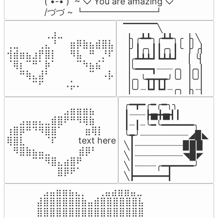
( •-• )  ~ ♡ You are amazing ♡

/づづ ~ ┗━━━━━━━━┛
▔▔▔▔▔╲

⠀⠀⠀⠀⠀⠀⢀⣰⣀⠀⠀⠀⠀⠀⠀⠀⠀

▕╮╭┻┻╮╭┻┻╮╭▕╮╲

⢀⣀⠀⠀⠀⢀⣄⠘⠀⠀⣶⡿⣷⣦⣾⣿⣧

▕╯┃╭╮┃┃╭╮┃╰▕╯╭▏

⢺⣾⣶⣦⣰⡟⣿⡇⠀⠀⠻⣧⠀⠛⠀⡘⠏

▕╭┻┻┻┛┗┻┻┛  ▕  ╰▏

⠈⢿⡆⠉⠛⠁⡷⠁⠀⠀⠀⠉⠳⣦⣮⠁⠀

▕╰━━━┓┈┈┈╭╮▕╭╮▏

⠀⠀⠛⢷⣄⣼⠃⠀⠀⠀⠀⠀⠀⠉⠀⠠⡧

▕╭╮╰┳┳┳┳╯╰╯▕╰╯▏

⠀⠀⠀⠀⠉⠋⠀⠀⠀⠠⡥⠄⠀⠀⠀⠀⠀
▕╰╯┈┗┛┗┛┈╭╮▕╮┈▏
╭━┳━╭━╭━╮╮

⠀⠀⠀⠀⠀⠀⠀⠀⠀⣠⣶⣶⣶⣦⠀⠀

┃┈┈┈┣▅╋▅┫┃

⠀⠀⣠⣤⣤⣄⣀⣾⣿⠟⠛⠻⢿⣷⠀

┃┈┃┈╰━╰━━━━━━╮

⢰⣿⡿⠛⠙⠻⣿⣿⠁⠀⠀ ⠀⣶⢿⡇

╰┳╯┈┈┈┈┈┈┈┈┈◢▉◣

⢿⣿⣇⠀⠀⠀⠈⠏⠀⠀⠀ text here

╲┃┈┈┈┈┈┈┈┈┈▉▉▉

⠀⠻⣿⣷⣦⣤⣀⠀⠀⠀ ⠀⣾⡿⠃⠀

╲┃┈┈┈┈┈┈┈┈┈◥▉◤

⠀⠀⠀⠀⠉⠉⠻⣿⣄⣴⣿⠟⠀⠀⠀

╲┃┈┈┈┈╭━┳━━━━╯

⠀⠀⠀⠀⠀⠀⠀⠀⣿⡿⠟⠁⠀⠀⠀
╲┣━━━━━━┫﻿
⠀⣠⣤⣶⣶⣦⣄⡀  ⠀⢀⣤⣴⣶⣶⣤⣀⠀

⣼⣿⣿⣿⣿⣿⣿⣷⣤⣾⣿⣿⣿⣿⣿⣿⣧

⣿⣿⣿⣿⣿⣿⣿⣿⣿⣿⣿⣿⣿⣿⣿⣿⣿
