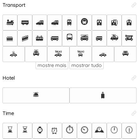
Transport
🚇
🚂
🚃
🚄
🚅
🚆
🚈
🚉
🚊
🚍
🚑
🚝
🚞
🚋
🚌
🚎
🚐
🚒
🚔
🚘
🚓
🚕
🚖
🚗
mostre mais
mostrar tudo
Hotel
🛎️
🧳
Time
⌛
⏳
⌚
⏱️
⏲️
🕰️
🕛
🕧
⏰