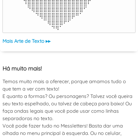
⠹⣿⣿⣿⣿⣿⣿⣿⣿⣿⣿⣿⣿⣿⣿⣿⠏

⠀⠙⢿⣿⣿⣿⣿⣿⣿⣿⣿⣿⣿⣿⣿⠋⠀

⠀⠀⠀⠙⢿⣿⣿⣿⣿⣿⣿⣿⡿⠛⠁⠀⠀

⠀⠀⠀⠀⠀⠉⢿⣿⣿⣿⠟⠋⠀⠀⠀⠀⠀

⠀⠀⠀⠀⠀⠀⠀⠙⠻⠁⠀⠀⠀⠀⠀⠀⠀⠀⠀⠀⠀⠀⠀
Mais Arte de Texto ▸▸
Há muito mais!
Temos muito mais a oferecer, porque amamos tudo o
que tem a ver com texto!
E quanto a formas? Ou personagens? Talvez você queira
seu texto espelhado, ou talvez de cabeça para baixo! Ou
faça ondas legais que você pode usar como linhas
separadoras no texto.
Você pode fazer tudo no Messletters! Basta dar uma
olhada no menu principal à esquerda. Ou no celular,