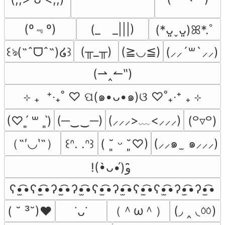
(º﹃º)
(_　_|||)
(*ᴗ͈ˬᴗ͈)ꕤ*.ﾟ
(╥_╥)
(≧◡≦)
꒰ঌ(˶ˆᗜˆ˵)໒꒱
(⸝⸝´꒳`⸝⸝)
(⇀‸↼‶)
⊹ ₊  ⁺‧₊˚ ♡ ପ(๑•ᴗ•๑)ଓ ♡˚₊‧⁺ ₊ ⊹
(─‿‿─)
(⸝⸝⸝>﹏<⸝⸝⸝)
(♡ˊ͈ ꒳ ˋ͈)
(꒪▿꒪)
（˶′◡‵˶）
(⸝⸝๑  ̫ ๑⸝⸝⸝)
꒰ᐢ. .ᐢ꒱
( ˘͈ ᵕ ˘͈♡)
!(•̀ᴗ•́)و ̑̑
ʕ•̫͡•ʕ•̫͡•ʔ•̫͡•ʔ•̫͡•ʕ•̫͡•ʔ•̫͡•ʕ•̫͡•ʕ•̫͡•ʔ•̫͡•ʔ•̫͡•
（＾ω＾）
(◞ ‸ ◟ㆀ)
( ˘ ³˘)♥
˙ᴗ˙