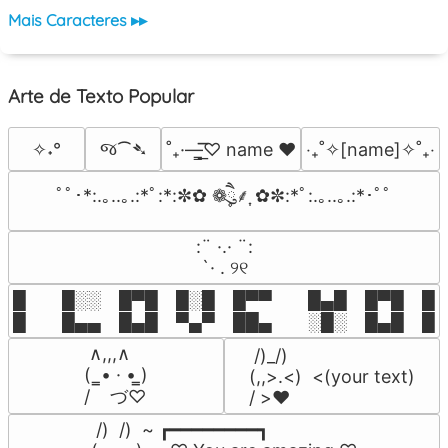
Mais Caracteres ▸▸
Arte de Texto Popular
જ⁀➴
✧˖°
˚₊·—̳͟͞͞♡ name ♥️
‎‧₊˚✧[name]✧˚₊‧
ﾟﾟ･*:.｡..｡.:*ﾟ:*:✼✿ ❁ཻུ۪۪⸙͎ ✿✼:*ﾟ:.｡..｡.:*･ﾟﾟ
⠀:¨ ·.· ¨:⠀

⠀ `· . ୨୧⠀
█  █░░ █▀█ █░█ █▀▀  █▄█ █▀█ █░█
█  █▄▄ █▄█ ▀▄▀ ██▄  ░█░ █▄█ █▄
 ∧,,,∧

 /)_/)

(  ̳• · • ̳)

(,,>.<)  <(your text)

/    づ♡
/ >❤️
 /)  /)  ~ ┏━━━━━━━━┓
