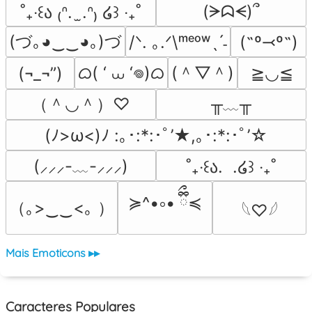
(ᗒᗣᗕ)՞
˚₊‧꒰ა ₍ᐢ.  ̫.ᐢ₎ ໒꒱ ‧₊˚
(づ｡◕‿‿◕｡)づ
/ᐠ. ｡.ᐟ\ᵐᵉᵒʷˎˊ˗
(˶º⤙º˶)
ᜊ( ‘ ⩊ ‘𖦹)ᜊ
(＾▽＾)
(¬_¬”)
≧◡≦
（＾◡＾）♡
╥﹏╥
(ﾉ>ω<)ﾉ :｡･:*:･ﾟ’★,｡･:*:･ﾟ’☆
(⸝⸝⸝-﹏-⸝⸝⸝)
˚₊‧꒰ა.  .໒꒱ ‧₊˚
≽^•༚• ྀིྀ≼
（｡>‿‿<｡ ）
𓆩♡𓆪
Mais Emoticons ▸▸
Caracteres Populares