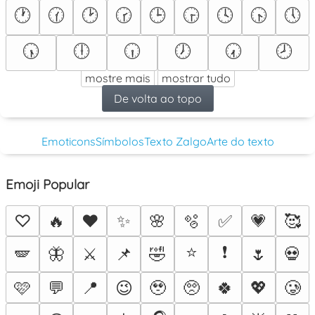
🕐
🕜
🕑
🕝
🕒
🕞
🕓
🕟
🕔
🕠
🕕
🕡
🕖
🕢
🕗
mostre mais
mostrar tudo
De volta ao topo
Emoticons
Símbolos
Texto Zalgo
Arte do texto
Emoji Popular
♡
🔥
❤️
✨
🌸
🫧
✅
💗
🥰
⭐
❗
🪽
🦋
⚔️
📌
🤣
🌷
💀
🩷
💬
📍
😉
🥹
🥺
🍀
💖
🥲