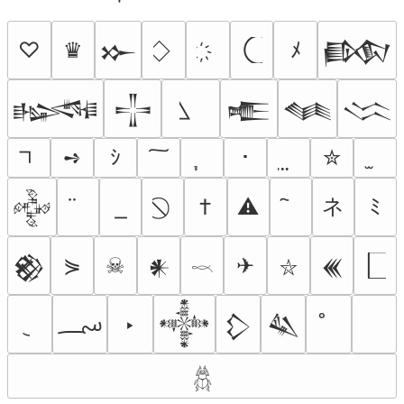
♡
♛
ﾒ
𒁍
𒁃
𒈙
𒋲
𒍫
𒈝
𒈱
➺
ｼ
･
✮
ネ
†
⚠
ﾐ
𒅒
⋟
☠
✈
𒆙
𒀭
𒌍
⛥
𓎖
؄
‣
𒀱
𒁷
𒈑
𓆣