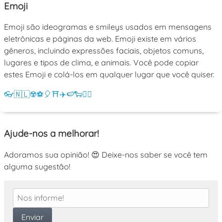
Emoji
Emoji são ideogramas e smileys usados em mensagens
eletrônicas e páginas da web. Emoji existe em vários
gêneros, incluindo expressões faciais, objetos comuns,
lugares e tipos de clima, e animais. Você pode copiar
estes Emoji e colá-los em qualquer lugar que você quiser.
👓
🇳🇱
☢️
⚽
🎈
⛩️
✈️
🍉
🐑
💁‍♀️
Ajude-nos a melhorar!
Adoramos sua opinião! 😍 Deixe-nos saber se você tem
alguma sugestão!