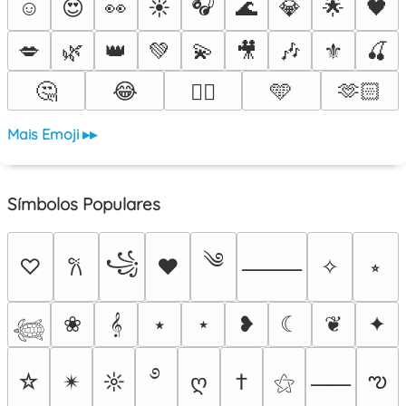
🎧
☺️
😍
👀
☀️
🌊
💎
🌟
🖤
💋
🌿
👑
💚
💫
🎥
🎶
⚜️
🍒
🤔
😂
🩵
🫶🏻
❤️‍🔥
Mais Emoji ▸▸
Símbolos Populares
༄
꧁
♡
♥
✧
⭒
𐙚
⸻
❀
𝄞
⭑
⋆
❥
☾
❦
✦
𓆉
࿔
ఌ
☆
✴︎
☼
ღ
†
⚝
⸺