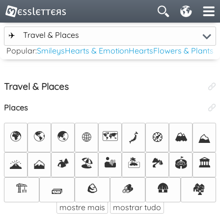
✈️
Travel & Places
Popular:
Smileys
Hearts & Emotion
Hearts
Flowers & Plants
Travel & Places
Places
🌍
🌎
🌏
🗺️
🏔️
🌐
🗾
🧭
⛰️
🏕️
🏖️
🏜️
🏝️
🏞️
🏟️
🏛️
🌋
🗻
🏗️
🪨
🪵
🛖
🏘️
🧱
mostre mais
mostrar tudo