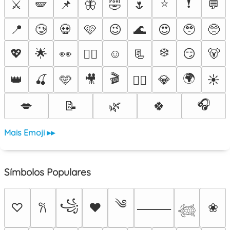
⭐
❗
⚔️
🪽
📌
🦋
🤣
🌷
💬
📍
🥲
💀
🩷
😉
🌊
😍
🥹
🥺
❄️
💖
🌟
👀
☺️
📃
😏
🐻
❤️‍🔥
🎬
🌍
👑
🍒
🩵
🎥
💎
☀️
🐦‍🔥
🎧
💋
📝
🌿
🍀
Mais Emoji ▸▸
Símbolos Populares
༄
꧁
♡
♥
❀
𐙚
⸻
𓆉