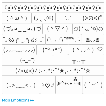
ʕ•̫͡•ʕ•̫͡•ʔ•̫͡•ʔ•̫͡•ʕ•̫͡•ʔ•̫͡•ʕ•̫͡•ʕ•̫͡•ʔ•̫͡•ʔ•̫͡•
（＾ω＾）
(◞ ‸ ◟ㆀ)
(ᗒᗣᗕ)՞
˙ᴗ˙
(づ｡◕‿‿◕｡)づ
(＾▽＾)
ᜊ( ‘ ⩊ ‘𖦹)ᜊ
/ᐠ. ｡.ᐟ\ᵐᵉᵒʷˎˊ˗
≧◡≦
˚₊‧꒰ა ₍ᐢ.  ̫.ᐢ₎ ໒꒱ ‧₊˚
（＾◡＾）♡
(˶º⤙º˶)
(⸝⸝⸝-﹏-⸝⸝⸝)
╥﹏╥
(¬_¬”)
(ﾉ>ω<)ﾉ :｡･:*:･ﾟ’★,｡･:*:･ﾟ’☆
≽^•༚• ྀིྀ≼
（｡>‿‿<｡ ）
( ´﹀` )
𓆩♡𓆪
Mais Emoticons ▸▸