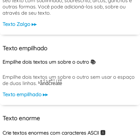
seu texto com sublinhado, sobrescrito, arcos, ganchos e
outras formas. Você pode adicioná-los sob, sobre ou
através de seu texto.
Texto Zalgo ▸▸
Texto empilhado
Empilhe dois textos um sobre o outro 📚
Empilhe dois textos um sobre o outro sem usar o espaço
de duas linhas. ᵇaͤnͨdͬcͤrͣeͭaͥtͮeͤ
Texto empilhado ▸▸
Texto enorme
Crie textos enormes com caracteres ASCII 🅰️