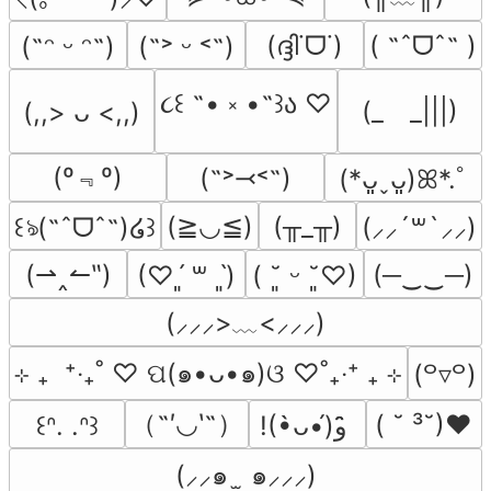
(ദ്ദി˙ᗜ˙)
( ˶ˆᗜˆ˵ )
(˶ᵔ ᵕ ᵔ˶)
(˶˃ ᵕ ˂˶)
૮꒰ ˶• ༝ •˶꒱ა ♡
(_　_|||)
(,,> ᴗ <,,)
(º﹃º)
(˶˃⤙˂˶)
(*ᴗ͈ˬᴗ͈)ꕤ*.ﾟ
(≧◡≦)
(╥_╥)
꒰ঌ(˶ˆᗜˆ˵)໒꒱
(⸝⸝´꒳`⸝⸝)
(⇀‸↼‶)
(─‿‿─)
(♡ˊ͈ ꒳ ˋ͈)
( ˘͈ ᵕ ˘͈♡)
(⸝⸝⸝>﹏<⸝⸝⸝)
⊹ ₊  ⁺‧₊˚ ♡ ପ(๑•ᴗ•๑)ଓ ♡˚₊‧⁺ ₊ ⊹
(꒪▿꒪)
（˶′◡‵˶）
( ˘ ³˘)♥
꒰ᐢ. .ᐢ꒱
!(•̀ᴗ•́)و ̑̑
(⸝⸝๑  ̫ ๑⸝⸝⸝)