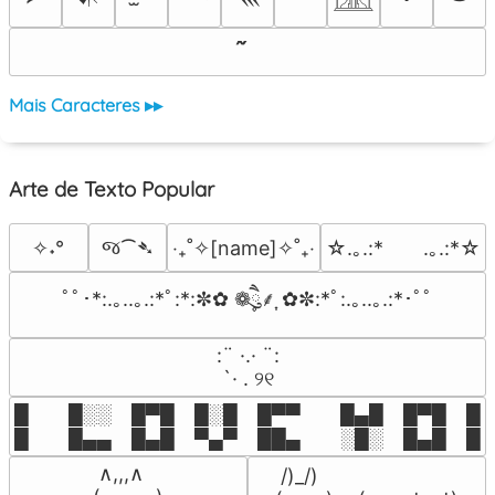
Mais Caracteres ▸▸
Arte de Texto Popular
જ⁀➴
✧˖°
‎‧₊˚✧[name]✧˚₊‧
☆.｡.:*　　.｡.:*☆
ﾟﾟ･*:.｡..｡.:*ﾟ:*:✼✿ ❁ཻུ۪۪⸙͎ ✿✼:*ﾟ:.｡..｡.:*･ﾟﾟ
⠀:¨ ·.· ¨:⠀

⠀ `· . ୨୧⠀
█  █░░ █▀█ █░█ █▀▀  █▄█ █▀█ █░█
█  █▄▄ █▄█ ▀▄▀ ██▄  ░█░ █▄█ █▄
 ∧,,,∧

 /)_/)
