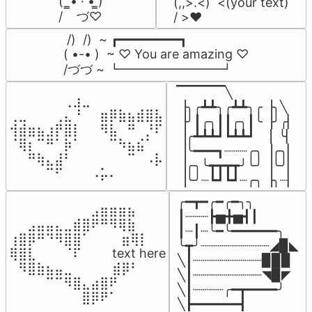
(  ̳• · • ̳)

(,,>.<)  <(your text)

/    づ♡
/ >❤️
 /)  /)  ~ ┏━━━━━━━━┓

( •-• )  ~ ♡ You are amazing ♡

/づづ ~ ┗━━━━━━━━┛
▔▔▔▔▔╲

⠀⠀⠀⠀⠀⠀⢀⣰⣀⠀⠀⠀⠀⠀⠀⠀⠀

▕╮╭┻┻╮╭┻┻╮╭▕╮╲

⢀⣀⠀⠀⠀⢀⣄⠘⠀⠀⣶⡿⣷⣦⣾⣿⣧

▕╯┃╭╮┃┃╭╮┃╰▕╯╭▏

⢺⣾⣶⣦⣰⡟⣿⡇⠀⠀⠻⣧⠀⠛⠀⡘⠏

▕╭┻┻┻┛┗┻┻┛  ▕  ╰▏

⠈⢿⡆⠉⠛⠁⡷⠁⠀⠀⠀⠉⠳⣦⣮⠁⠀

▕╰━━━┓┈┈┈╭╮▕╭╮▏

⠀⠀⠛⢷⣄⣼⠃⠀⠀⠀⠀⠀⠀⠉⠀⠠⡧

▕╭╮╰┳┳┳┳╯╰╯▕╰╯▏

⠀⠀⠀⠀⠉⠋⠀⠀⠀⠠⡥⠄⠀⠀⠀⠀⠀
▕╰╯┈┗┛┗┛┈╭╮▕╮┈▏
╭━┳━╭━╭━╮╮

⠀⠀⠀⠀⠀⠀⠀⠀⠀⣠⣶⣶⣶⣦⠀⠀

┃┈┈┈┣▅╋▅┫┃

⠀⠀⣠⣤⣤⣄⣀⣾⣿⠟⠛⠻⢿⣷⠀

┃┈┃┈╰━╰━━━━━━╮

⢰⣿⡿⠛⠙⠻⣿⣿⠁⠀⠀ ⠀⣶⢿⡇

╰┳╯┈┈┈┈┈┈┈┈┈◢▉◣

⢿⣿⣇⠀⠀⠀⠈⠏⠀⠀⠀ text here

╲┃┈┈┈┈┈┈┈┈┈▉▉▉

⠀⠻⣿⣷⣦⣤⣀⠀⠀⠀ ⠀⣾⡿⠃⠀

╲┃┈┈┈┈┈┈┈┈┈◥▉◤

⠀⠀⠀⠀⠉⠉⠻⣿⣄⣴⣿⠟⠀⠀⠀

╲┃┈┈┈┈╭━┳━━━━╯

⠀⠀⠀⠀⠀⠀⠀⠀⣿⡿⠟⠁⠀⠀⠀
╲┣━━━━━━┫﻿