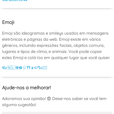
Emoji
Emoji são ideogramas e smileys usados em mensagens
eletrônicas e páginas da web. Emoji existe em vários
gêneros, incluindo expressões faciais, objetos comuns,
lugares e tipos de clima, e animais. Você pode copiar
estes Emoji e colá-los em qualquer lugar que você quiser.
👓
🇳🇱
☢️
⚽
🎈
⛩️
✈️
🍉
🐑
💁‍♀️
Ajude-nos a melhorar!
Adoramos sua opinião! 😍 Deixe-nos saber se você tem
alguma sugestão!