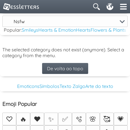
Nsfw
Popular:
Smileys
Hearts & Emotion
Hearts
Flowers & Plants
The selected category does not exist (anymore). Select a
category from the menu.
De volta ao topo
Emoticons
Símbolos
Texto Zalgo
Arte do texto
Emoji Popular
♡
🔥
❤️
✨
✅
🫧
🌸
🥰
💗