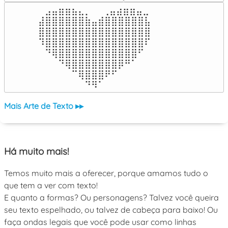
⠀⣠⣤⣶⣶⣦⣄⡀  ⠀⢀⣤⣴⣶⣶⣤⣀⠀

⣼⣿⣿⣿⣿⣿⣿⣷⣤⣾⣿⣿⣿⣿⣿⣿⣧

⣿⣿⣿⣿⣿⣿⣿⣿⣿⣿⣿⣿⣿⣿⣿⣿⣿

⠹⣿⣿⣿⣿⣿⣿⣿⣿⣿⣿⣿⣿⣿⣿⣿⠏

⠀⠙⢿⣿⣿⣿⣿⣿⣿⣿⣿⣿⣿⣿⣿⠋⠀

⠀⠀⠀⠙⢿⣿⣿⣿⣿⣿⣿⣿⡿⠛⠁⠀⠀

⠀⠀⠀⠀⠀⠉⢿⣿⣿⣿⠟⠋⠀⠀⠀⠀⠀

⠀⠀⠀⠀⠀⠀⠀⠙⠻⠁⠀⠀⠀⠀⠀⠀⠀⠀⠀⠀⠀⠀⠀
Mais Arte de Texto ▸▸
Há muito mais!
Temos muito mais a oferecer, porque amamos tudo o
que tem a ver com texto!
E quanto a formas? Ou personagens? Talvez você queira
seu texto espelhado, ou talvez de cabeça para baixo! Ou
faça ondas legais que você pode usar como linhas