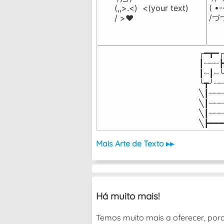
( •
(,,>.<)  <(your text)

/づ
/ >❤️
╭━┳━╭
┃┈┈┈┣
┃┈┃┈╰
╰┳╯┈┈
╲┃┈┈┈
╲┃┈┈┈
╲┃┈┈┈
╲┣━━━
Mais Arte de Texto ▸▸
Há muito mais!
Temos muito mais a oferecer, por