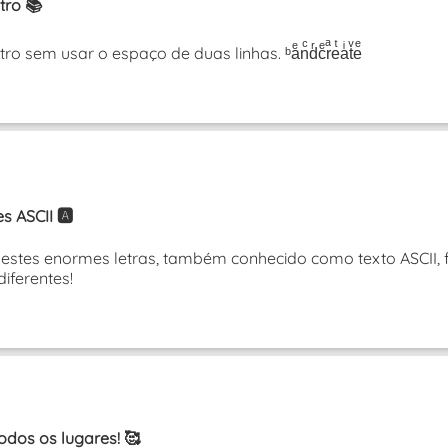
tro 📚
sem usar o espaço de duas linhas. ᵇaͤnͨdͬcͤrͣeͭaͥtͮeͤ
 ASCII 🅰️
tes enormes letras, também conhecido como texto ASCII, f
diferentes!
odos os lugares! 🥰