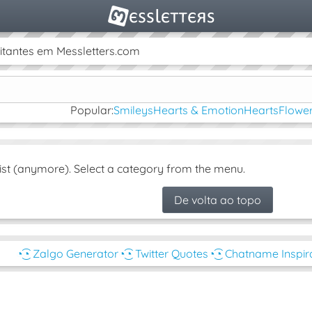
itantes em Messletters.com
Popular:
Smileys
Hearts & Emotion
Hearts
Flower
ist (anymore). Select a category from the menu.
De volta ao topo
◔͜͡◔ Zalgo Generator
◔͜͡◔ Twitter Quotes
◔͜͡◔ Chatname Inspir