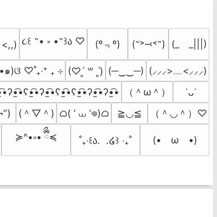
૮꒰ ˶• ༝ •˶꒱ა ♡
(º﹃º)
(˶˃⤙˂˶)
(_　_|||)
 <,,)
•๑)ଓ ♡˚₊‧⁺ ₊ ⊹
(─‿‿─)
(⸝⸝⸝>﹏<⸝⸝⸝)
(♡ˊ͈ ꒳ ˋ͈)
（＾ω＾）
̫͡•ʔ•̫͡•ʕ•̫͡•ʔ•̫͡•ʕ•̫͡•ʕ•̫͡•ʔ•̫͡•ʔ•̫͡•
˙ᴗ˙
(＾▽＾)
ᜊ( ‘ ⩊ ‘𖦹)ᜊ
（＾◡＾）♡
¬”)
≧◡≦
≽^•༚• ྀིྀ≼
(•　ω　•)
˚₊‧꒰ა.  .໒꒱ ‧₊˚