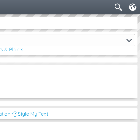
s & Plants
ation
◔͜͡◔ Style My Text