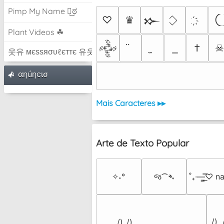
Pimp My Name ಠ͜ಠ
♡
♛
𒁍
Plant Videos ☘
†
𒅒
웃유 мєѕѕяσυℓєттє 유웃
αηúηcισ
Mais Caracteres ▸▸
Arte de Texto Popular
✧˖°
જ⁀➴
˚₊·—̳͟͞͞♡ 
 /) 
 /)_/)
