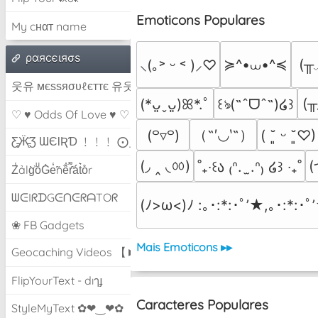
Emoticons Populares
My cнαт name
ραяcєιяσѕ
≽^•⩊•^≼
(╥
⸜(｡˃ ᵕ ˂ )⸝♡
웃유 мєѕѕяσυℓєттє 유웃
(╥
(*ᴗ͈ˬᴗ͈)ꕤ*.ﾟ
꒰ঌ(˶ˆᗜˆ˵)໒꒱
♡ ♥ Odds Of Love ♥ ♡
（˶′◡‵˶）
(꒪▿꒪)
( ˘͈ ᵕ ˘͈♡)
Ƹ̵̡Ӝ̵̨̄Ʒ ƜЄƖƦƊ ﹗﹗﹗ ⨀_⨀
(◞ ‸ ◟ㆀ)
(
˚₊‧꒰ა ₍ᐢ.  ̫.ᐢ₎ ໒꒱ ‧₊˚
Z̾ảlg̀͐oͧG̀e̒̃nȅ̐r͌̑á͑t͛o̊r
ᗯᕮIᖇᗪGᕮᑎᕮᖇᗩTOᖇ
(ﾉ>ω<)ﾉ :｡･:*:･ﾟ’★,｡･:*:･ﾟ
❀ FB Gadgets
Mais Emoticons ▸▸
Geocaching Videos 【►】
FlipYourText - dıๅɟ
Caracteres Populares
StyleMyText ✿❤‿❤✿