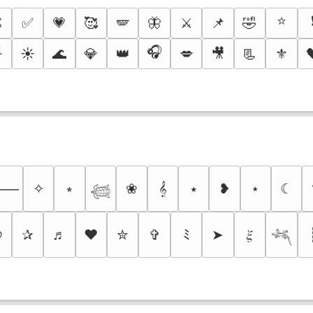
⭐

✅
💗
🥰
🪽
🦋
⚔️
📌
🤣
🎧

☀️
🌊
💎
👑
💋
🎥
📃
⚜️
✧
⭒
❀
𝄞
⭑
❥
⋆
☾
⸻
𓆉
୭
✰
♬
❤
✮
✞
ﾐ
➤
𝜉
𓆈