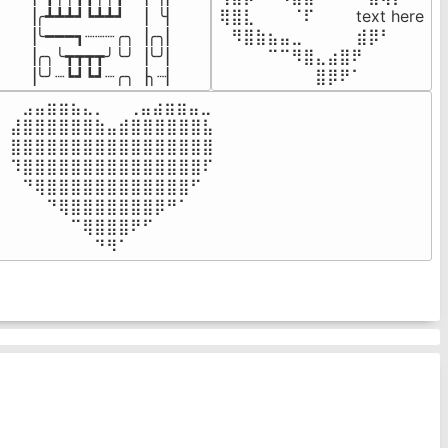
▕╭┻┻┻┛┗┻┻┛  ▕  ╰▏

⢿⣿⣇⠀⠀⠀⠈⠏⠀⠀⠀ text here

▕╰━━━┓┈┈┈╭╮▕╭╮▏

⠀⠻⣿⣷⣦⣤⣀⠀⠀⠀ ⠀⣾⡿⠃⠀

▕╭╮╰┳┳┳┳╯╰╯▕╰╯▏

⠀⠀⠀⠀⠉⠉⠻⣿⣄⣴⣿⠟⠀⠀⠀

▕╰╯┈┗┛┗┛┈╭╮▕╮┈▏
⠀⠀⠀⠀⠀⠀⠀⠀⣿⡿⠟⠁⠀⠀⠀
⠀⣠⣤⣶⣶⣦⣄⡀  ⠀⢀⣤⣴⣶⣶⣤⣀⠀

⣼⣿⣿⣿⣿⣿⣿⣷⣤⣾⣿⣿⣿⣿⣿⣿⣧

⣿⣿⣿⣿⣿⣿⣿⣿⣿⣿⣿⣿⣿⣿⣿⣿⣿

⠹⣿⣿⣿⣿⣿⣿⣿⣿⣿⣿⣿⣿⣿⣿⣿⠏

⠀⠙⢿⣿⣿⣿⣿⣿⣿⣿⣿⣿⣿⣿⣿⠋⠀

⠀⠀⠀⠙⢿⣿⣿⣿⣿⣿⣿⣿⡿⠛⠁⠀⠀

⠀⠀⠀⠀⠀⠉⢿⣿⣿⣿⠟⠋⠀⠀⠀⠀⠀

⠀⠀⠀⠀⠀⠀⠀⠙⠻⠁⠀⠀⠀⠀⠀⠀⠀⠀⠀⠀⠀⠀⠀