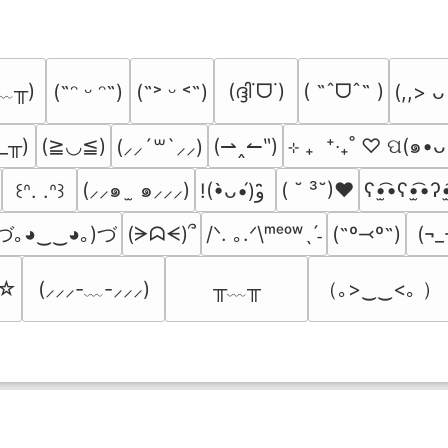
﹏╥)
(ദ്ദി˙ᗜ˙)
( ˶ˆᗜˆ˵ )
(˶ᵔ ᵕ ᵔ˶)
(˶˃ ᵕ ˂˶)
(,,> ᴗ
_╥)
(≧◡≦)
(⇀‸↼‶)
⊹ ₊  ⁺‧₊˚ ♡ ପ(๑•ᴗ
(⸝⸝´꒳`⸝⸝)
(⸝⸝๑  ̫ ๑⸝⸝⸝)
( ˘ ³˘)♥
ʕ•̫͡•ʕ•̫͡•ʔ•
꒰ᐢ. .ᐢ꒱
!(•̀ᴗ•́)و ̑̑
づ｡◕‿‿◕｡)づ
(ᗒᗣᗕ)՞
/ᐠ. ｡.ᐟ\ᵐᵉᵒʷˎˊ˗
(˶º⤙º˶)
(¬_
╥﹏╥
（｡>‿‿<｡ ）
’☆
(⸝⸝⸝-﹏-⸝⸝⸝)