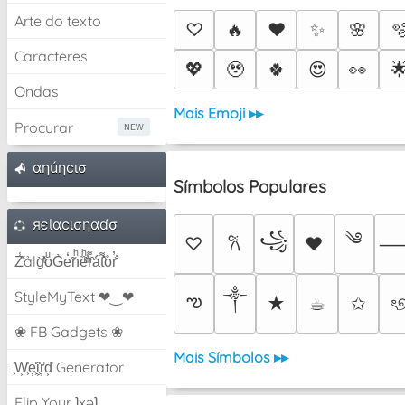
Arte do texto
♡
🔥
❤️
✨
🌸

Caracteres
💖
🥹
🍀
😍
👀

Ondas
Mais Emoji ▸▸
Procurar
αηúηcισ
Símbolos Populares
яєƖαcισηαɗσ
༄
꧁
♡
♥
𐙚
Z̾̽ảlg̀͐ͭ̽oͧG̀e̒̃nͪȅͪͫ̏̐r͌̑á͑t͌̑͛o̊r̓̐
༒︎
StyleMyText ❤‿❤
ఌ
★
☕︎
✩
ৎ
❀ FB Gadgets ❀
Mais Símbolos ▸▸
͕͗W͕͕͗͗e͕͕͗͗i͕͕͗͗r͕͗d͕͗ Generator
Flip Your ʇxəʇ!