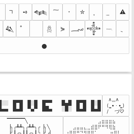
ｼ
➺
･
✮
⚠
𒈝
؄
⋟

𒈑
𒀱
𓆣
𓎖
𒊹
 ∧,,,∧

░░ █▀█ █░█ █▀▀  █▄█ █▀█ █░█

(  ̳• · • ̳)

█▄▄ █▄█ ▀▄▀ ██▄  ░█░ █▄█ █▄█
/    づ♡
▔▔▔▔▔╲

⠀⠀⠀⠀⠀⠀⠀⠀⠀⣠⣶⣶⣶⣦⠀⠀

▕╮╭┻┻╮╭┻┻╮╭▕╮╲

⠀⠀⣠⣤⣤⣄⣀⣾⣿⠟⠛⠻⢿⣷⠀

▕╯┃╭╮┃┃╭╮┃╰▕╯╭▏

⢰⣿⡿⠛⠙⠻⣿⣿⠁⠀⠀ ⠀⣶⢿⡇
