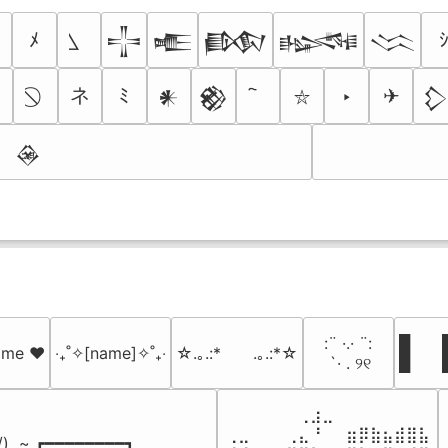
ﾒ
𒋲
𒍫
𒁃
𒈙
𒈱
ネ
☠
ﾐ
‣
✈
𒀭
𒆙

⛥
𒊲
⠀:¨ ·.· ¨:⠀

█  █
name ♥️
‎‧₊˚✧[name]✧˚₊‧
☆.｡.:*　　.｡.:*☆
⠀ `· . ୨୧⠀
█  
⠀⠀⠀⠀⠀⠀⢀⣰⣀⠀⠀⠀⠀⠀⠀⠀⠀

⢀⣀⠀⠀⠀⢀⣄⠘⠀⠀⣶⡿⣷⣦⣾⣿⣧

 /)  ~ ┏━━━━━━━━┓
