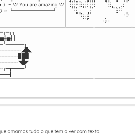
⢺⣾⣶⣦⣰⡟⣿⡇⠀⠀⠻⣧⠀⠛⠀⡘⠏

-• )  ~ ♡ You are amazing ♡

⠈⢿⡆⠉⠛⠁⡷⠁⠀⠀⠀⠉⠳⣦⣮⠁⠀

づ ~ ┗━━━━━━━━┛
⠀⠀⠛⢷⣄⣼⠃⠀⠀⠀⠀⠀⠀⠉⠀⠠⡧

⠀⠀⠀⠀⠉⠋⠀⠀⠀⠠⡥⠄⠀⠀⠀⠀⠀
━╭━╮╮

▅╋▅┫┃

━╰━━━━━━╮

┈┈┈┈┈┈┈◢▉◣

┈┈┈┈┈┈▉▉▉

┈┈┈┈┈┈◥▉◤

┈╭━┳━━━━╯

━━━┫﻿
que amamos tudo o que tem a ver com texto!