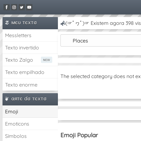
мєυ тєxтσ
(☞ﾟヮﾟ)☞ Existem agora 398 vis
Messletters
Places
Texto invertido
Texto Zalgo
Texto empilhado
The selected category does not ex
Texto enorme
αятє ɗσ тєxтσ
Emoji
Emoticons
Emoji Popular
Símbolos