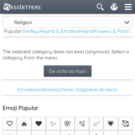
Religion
Popular:
Smileys
Hearts & Emotion
Hearts
Flowers & Plants
The selected category does not exist (anymore). Select a
category from the menu.
De volta ao topo
Emoticons
Símbolos
Texto Zalgo
Arte do texto
Emoji Popular
♡
🔥
❤️
✨
🌸
🫧
✅
💗
🥰