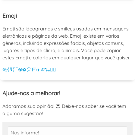
Emoji
Emoji são ideogramas e smileys usados em mensagens
eletrônicas e páginas da web. Emoji existe em vários
gêneros, incluindo expressões faciais, objetos comuns,
lugares e tipos de clima, e animais. Você pode copiar
estes Emoji e colá-los em qualquer lugar que você quiser.
👓
🇳🇱
☢️
⚽
🎈
⛩️
✈️
🍉
🐑
💁‍♀️
Ajude-nos a melhorar!
Adoramos sua opinião! 😍 Deixe-nos saber se você tem
alguma sugestão!