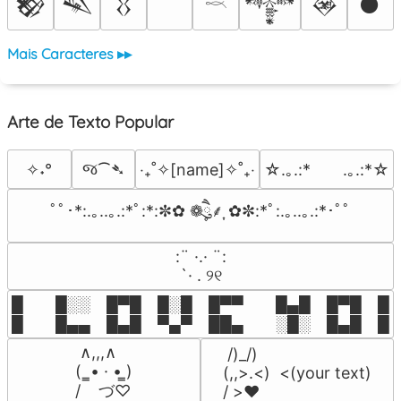
𒆙
𒈑
𒌐
𒀱
𒊲
𒊹
𓎖
Mais Caracteres ▸▸
Arte de Texto Popular
જ⁀➴
✧˖°
‎‧₊˚✧[name]✧˚₊‧
☆.｡.:*　　.｡.:*☆
ﾟﾟ･*:.｡..｡.:*ﾟ:*:✼✿ ❁ཻུ۪۪⸙͎ ✿✼:*ﾟ:.｡..｡.:*･ﾟﾟ
⠀:¨ ·.· ¨:⠀

⠀ `· . ୨୧⠀
█  █░░ █▀█ █░█ █▀▀  █▄█ █▀█ █░█
█  █▄▄ █▄█ ▀▄▀ ██▄  ░█░ █▄█ █▄
 ∧,,,∧

 /)_/)

(  ̳• · • ̳)

(,,>.<)  <(your text)

/    づ♡
/ >❤️