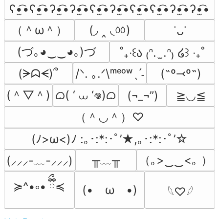
ʕ•̫͡•ʕ•̫͡•ʔ•̫͡•ʔ•̫͡•ʕ•̫͡•ʔ•̫͡•ʕ•̫͡•ʕ•̫͡•ʔ•̫͡•ʔ•̫͡•
（＾ω＾）
(◞ ‸ ◟ㆀ)
˙ᴗ˙
(づ｡◕‿‿◕｡)づ
˚₊‧꒰ა ₍ᐢ.  ̫.ᐢ₎ ໒꒱ ‧₊˚
(ᗒᗣᗕ)՞
/ᐠ. ｡.ᐟ\ᵐᵉᵒʷˎˊ˗
(˶º⤙º˶)
(＾▽＾)
ᜊ( ‘ ⩊ ‘𖦹)ᜊ
(¬_¬”)
≧◡≦
（＾◡＾）♡
(ﾉ>ω<)ﾉ :｡･:*:･ﾟ’★,｡･:*:･ﾟ’☆
╥﹏╥
（｡>‿‿<｡ ）
(⸝⸝⸝-﹏-⸝⸝⸝)
≽^•༚• ྀིྀ≼
(•　ω　•)
𓆩♡𓆪