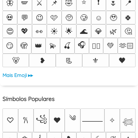
⭐
❗
🦋
🪽
⚔️
📌
🤣
🌷
📍
💀
💬
😉
🩷
🥺
🥲
☺️
🥹
🍀
😍
💖
👀
☀️
🌟
🌊
💎
🌿
🤔
🎧
😏
🫣
👑
💫
🍒
💚
🫶🏻
❤️‍🔥
🐻
❥
📃
⚜️
🖤
Mais Emoji ▸▸
Símbolos Populares
༄
꧁
♡
♥
✧
𐙚
⸻
𓆉