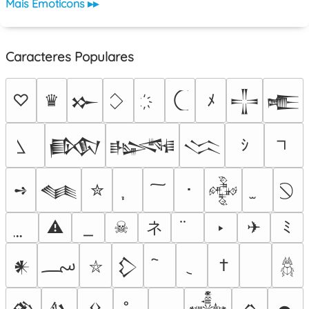
Mais Emoticons ▸▸
Caracteres Populares
♡
♛
ﾒ
𒁍
𒋲
𒍫
ｼ
𒁃
𒈙
𒈱
➺
✮
･
𒈝
𒅒
ネ
⚠
☠
‣
✈
ﾐ
؄
†
𒀭
𒁷
⛥
𓆣