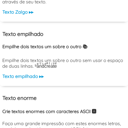
através de seu texto.
Texto Zalgo ▸▸
Texto empilhado
Empilhe dois textos um sobre o outro 📚
Empilhe dois textos um sobre o outro sem usar o espaço
de duas linhas. ᵇaͤnͨdͬcͤrͣeͭaͥtͮeͤ
Texto empilhado ▸▸
Texto enorme
Crie textos enormes com caracteres ASCII 🅰️
Faça uma grande impressão com estes enormes letras,