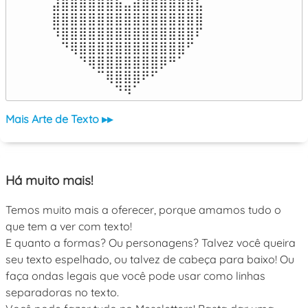
⣼⣿⣿⣿⣿⣿⣿⣷⣤⣾⣿⣿⣿⣿⣿⣿⣧

⣿⣿⣿⣿⣿⣿⣿⣿⣿⣿⣿⣿⣿⣿⣿⣿⣿

⠹⣿⣿⣿⣿⣿⣿⣿⣿⣿⣿⣿⣿⣿⣿⣿⠏

⠀⠙⢿⣿⣿⣿⣿⣿⣿⣿⣿⣿⣿⣿⣿⠋⠀

⠀⠀⠀⠙⢿⣿⣿⣿⣿⣿⣿⣿⡿⠛⠁⠀⠀

⠀⠀⠀⠀⠀⠉⢿⣿⣿⣿⠟⠋⠀⠀⠀⠀⠀

⠀⠀⠀⠀⠀⠀⠀⠙⠻⠁⠀⠀⠀⠀⠀⠀⠀⠀⠀⠀⠀⠀⠀
Mais Arte de Texto ▸▸
Há muito mais!
Temos muito mais a oferecer, porque amamos tudo o
que tem a ver com texto!
E quanto a formas? Ou personagens? Talvez você queira
seu texto espelhado, ou talvez de cabeça para baixo! Ou
faça ondas legais que você pode usar como linhas
separadoras no texto.