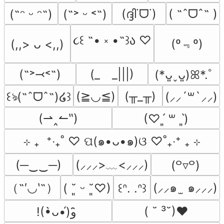
(ദ്ദി˙ᗜ˙)
( ˶ˆᗜˆ˵ )
(˶ᵔ ᵕ ᵔ˶)
(˶˃ ᵕ ˂˶)
૮꒰ ˶• ༝ •˶꒱ა ♡
(º﹃º)
(,,> ᴗ <,,)
(˶˃⤙˂˶)
(_　_|||)
(*ᴗ͈ˬᴗ͈)ꕤ*.ﾟ
(≧◡≦)
(╥_╥)
꒰ঌ(˶ˆᗜˆ˵)໒꒱
(⸝⸝´꒳`⸝⸝)
(⇀‸↼‶)
(♡ˊ͈ ꒳ ˋ͈)
⊹ ₊  ⁺‧₊˚ ♡ ପ(๑•ᴗ•๑)ଓ ♡˚₊‧⁺ ₊ ⊹
(─‿‿─)
(⸝⸝⸝>﹏<⸝⸝⸝)
(꒪▿꒪)
（˶′◡‵˶）
(⸝⸝๑  ̫ ๑⸝⸝⸝)
( ˘͈ ᵕ ˘͈♡)
꒰ᐢ. .ᐢ꒱
( ˘ ³˘)♥
!(•̀ᴗ•́)و ̑̑