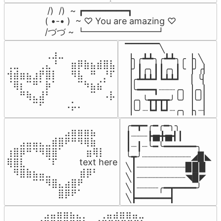
 /)  /)  ~ ┏━━━━━━━━┓

( •-• )  ~ ♡ You are amazing ♡

/づづ ~ ┗━━━━━━━━┛
▔▔▔▔▔╲

⠀⠀⠀⠀⠀⠀⢀⣰⣀⠀⠀⠀⠀⠀⠀⠀⠀

▕╮╭┻┻╮╭┻┻╮╭▕╮╲

⢀⣀⠀⠀⠀⢀⣄⠘⠀⠀⣶⡿⣷⣦⣾⣿⣧

▕╯┃╭╮┃┃╭╮┃╰▕╯╭▏

⢺⣾⣶⣦⣰⡟⣿⡇⠀⠀⠻⣧⠀⠛⠀⡘⠏

▕╭┻┻┻┛┗┻┻┛  ▕  ╰▏

⠈⢿⡆⠉⠛⠁⡷⠁⠀⠀⠀⠉⠳⣦⣮⠁⠀

▕╰━━━┓┈┈┈╭╮▕╭╮▏

⠀⠀⠛⢷⣄⣼⠃⠀⠀⠀⠀⠀⠀⠉⠀⠠⡧

▕╭╮╰┳┳┳┳╯╰╯▕╰╯▏

⠀⠀⠀⠀⠉⠋⠀⠀⠀⠠⡥⠄⠀⠀⠀⠀⠀
▕╰╯┈┗┛┗┛┈╭╮▕╮┈▏
╭━┳━╭━╭━╮╮

⠀⠀⠀⠀⠀⠀⠀⠀⠀⣠⣶⣶⣶⣦⠀⠀

┃┈┈┈┣▅╋▅┫┃

⠀⠀⣠⣤⣤⣄⣀⣾⣿⠟⠛⠻⢿⣷⠀

┃┈┃┈╰━╰━━━━━━╮

⢰⣿⡿⠛⠙⠻⣿⣿⠁⠀⠀ ⠀⣶⢿⡇

╰┳╯┈┈┈┈┈┈┈┈┈◢▉◣

⢿⣿⣇⠀⠀⠀⠈⠏⠀⠀⠀ text here

╲┃┈┈┈┈┈┈┈┈┈▉▉▉

⠀⠻⣿⣷⣦⣤⣀⠀⠀⠀ ⠀⣾⡿⠃⠀

╲┃┈┈┈┈┈┈┈┈┈◥▉◤

⠀⠀⠀⠀⠉⠉⠻⣿⣄⣴⣿⠟⠀⠀⠀

╲┃┈┈┈┈╭━┳━━━━╯

⠀⠀⠀⠀⠀⠀⠀⠀⣿⡿⠟⠁⠀⠀⠀
╲┣━━━━━━┫﻿
⠀⣠⣤⣶⣶⣦⣄⡀  ⠀⢀⣤⣴⣶⣶⣤⣀⠀
