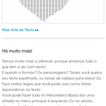
⠹⣿⣿⣿⣿⣿⣿⣿⣿⣿⣿⣿⣿⣿⣿⣿⠏

⠀⠙⢿⣿⣿⣿⣿⣿⣿⣿⣿⣿⣿⣿⣿⠋⠀

⠀⠀⠀⠙⢿⣿⣿⣿⣿⣿⣿⣿⡿⠛⠁⠀⠀

⠀⠀⠀⠀⠀⠉⢿⣿⣿⣿⠟⠋⠀⠀⠀⠀⠀

⠀⠀⠀⠀⠀⠀⠀⠙⠻⠁⠀⠀⠀⠀⠀⠀⠀⠀⠀⠀⠀⠀⠀
Mais Arte de Texto ▸▸
Há muito mais!
Temos muito mais a oferecer, porque amamos tudo o
que tem a ver com texto!
E quanto a formas? Ou personagens? Talvez você queira
seu texto espelhado, ou talvez de cabeça para baixo! Ou
faça ondas legais que você pode usar como linhas
separadoras no texto.
Você pode fazer tudo no Messletters! Basta dar uma
olhada no menu principal à esquerda. Ou no celular,