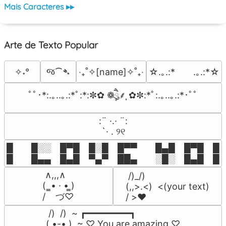
Mais Caracteres ▸▸
Arte de Texto Popular
જ⁀➴
✧˖°
‎‧₊˚✧[name]✧˚₊‧
☆.｡.:*　　.｡.:*☆
ﾟﾟ･*:.｡..｡.:*ﾟ:*:✼✿ ❁ཻུ۪۪⸙͎ ✿✼:*ﾟ:.｡..｡.:*･ﾟﾟ
⠀:¨ ·.· ¨:⠀

⠀ `· . ୨୧⠀
█  █░░ █▀█ █░█ █▀▀  █▄█ █▀█ █░█
█  █▄▄ █▄█ ▀▄▀ ██▄  ░█░ █▄█ █▄
 ∧,,,∧

 /)_/)

(  ̳• · • ̳)

(,,>.<)  <(your text)

/    づ♡
/ >❤️
 /)  /)  ~ ┏━━━━━━━━┓

( •-• )  ~ ♡ You are amazing ♡
