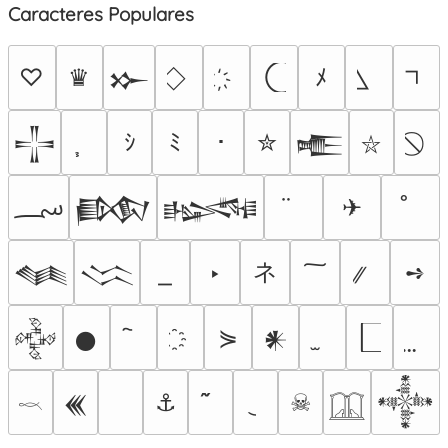
Caracteres Populares
♡
♛
ﾒ
𒁍
ｼ
ﾐ
･
✮
𒋲
𒍫
⛥
؄
✈
𒁃
𒈙
ネ
‣
➺
𒈝
𒈱
⋟
𒅒
𒊹
𒀭
⚓
☠
𒌍
𒀱
𓎖
𓉳