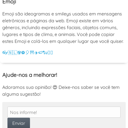
Emoji
Emoji são ideogramas e smileys usados em mensagens
eletrônicas e páginas da web. Emoji existe em vários
gêneros, incluindo expressões faciais, objetos comuns,
lugares e tipos de clima, e animais. Você pode copiar
estes Emoji e colá-los em qualquer lugar que você quiser.
👓
🇳🇱
☢️
⚽
🎈
⛩️
✈️
🍉
🐑
💁‍♀️
Ajude-nos a melhorar!
Adoramos sua opinião! 😍 Deixe-nos saber se você tem
alguma sugestão!