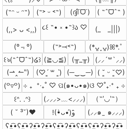
(ദ്ദി˙ᗜ˙)
( ˶ˆᗜˆ˵ )
(˶ᵔ ᵕ ᵔ˶)
(˶˃ ᵕ ˂˶)
૮꒰ ˶• ༝ •˶꒱ა ♡
(_　_|||)
(,,> ᴗ <,,)
(º﹃º)
(˶˃⤙˂˶)
(*ᴗ͈ˬᴗ͈)ꕤ*.ﾟ
(≧◡≦)
(╥_╥)
꒰ঌ(˶ˆᗜˆ˵)໒꒱
(⸝⸝´꒳`⸝⸝)
(⇀‸↼‶)
(─‿‿─)
(♡ˊ͈ ꒳ ˋ͈)
( ˘͈ ᵕ ˘͈♡)
⊹ ₊  ⁺‧₊˚ ♡ ପ(๑•ᴗ•๑)ଓ ♡˚₊‧⁺ ₊ ⊹
(꒪▿꒪)
（˶′◡‵˶）
(⸝⸝⸝>﹏<⸝⸝⸝)
꒰ᐢ. .ᐢ꒱
( ˘ ³˘)♥
(⸝⸝๑  ̫ ๑⸝⸝⸝)
!(•̀ᴗ•́)و ̑̑
ʕ•̫͡•ʕ•̫͡•ʔ•̫͡•ʔ•̫͡•ʕ•̫͡•ʔ•̫͡•ʕ•̫͡•ʕ•̫͡•ʔ•̫͡•ʔ•̫͡•