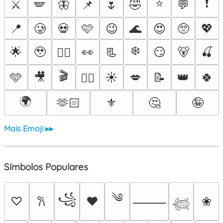
⭐
❗
⚔️
🪽
🦋
📌
🌷
🤣
💬
📍
🥲
💀
🩷
😉
🌊
😍
🥺
💖
❄️
🌟
🥹
👀
📃
😏
🐻
🍒
❤️‍🔥
🎬
🩵
🎥
☀️
💋
📝
👑
🍀
🐦‍🔥
🌍
🫶🏻
⚜️
🤔
🤪
Mais Emoji ▸▸
Símbolos Populares
༄
꧁
♡
♥
❀
𐙚
⸻
𓆉