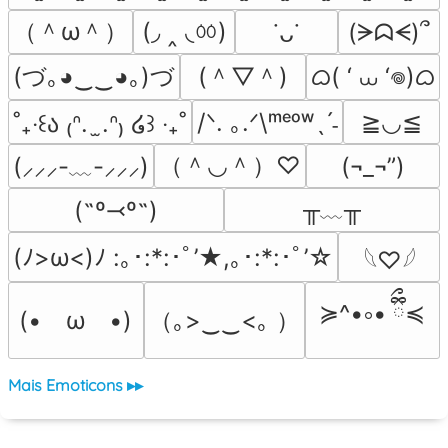
（＾ω＾）
(◞ ‸ ◟ㆀ)
(ᗒᗣᗕ)՞
˙ᴗ˙
(づ｡◕‿‿◕｡)づ
(＾▽＾)
ᜊ( ‘ ⩊ ‘𖦹)ᜊ
/ᐠ. ｡.ᐟ\ᵐᵉᵒʷˎˊ˗
≧◡≦
˚₊‧꒰ა ₍ᐢ.  ̫.ᐢ₎ ໒꒱ ‧₊˚
（＾◡＾）♡
(¬_¬”)
(⸝⸝⸝-﹏-⸝⸝⸝)
╥﹏╥
(˶º⤙º˶)
(ﾉ>ω<)ﾉ :｡･:*:･ﾟ’★,｡･:*:･ﾟ’☆
𓆩♡𓆪
≽^•༚• ྀིྀ≼
（｡>‿‿<｡ ）
(•　ω　•)
Mais Emoticons ▸▸