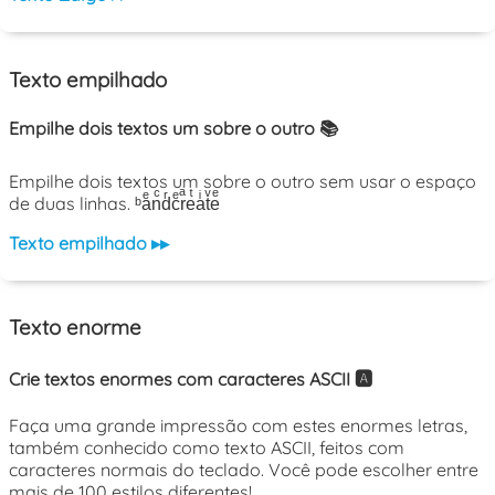
Texto empilhado
Empilhe dois textos um sobre o outro 📚
Empilhe dois textos um sobre o outro sem usar o espaço
de duas linhas. ᵇaͤnͨdͬcͤrͣeͭaͥtͮeͤ
Texto empilhado ▸▸
Texto enorme
Crie textos enormes com caracteres ASCII 🅰️
Faça uma grande impressão com estes enormes letras,
também conhecido como texto ASCII, feitos com
caracteres normais do teclado. Você pode escolher entre
mais de 100 estilos diferentes!