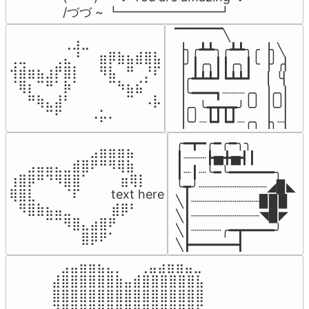
/づづ ~ ┗━━━━━━━━┛
▔▔▔▔▔╲

⠀⠀⠀⠀⠀⠀⢀⣰⣀⠀⠀⠀⠀⠀⠀⠀⠀

▕╮╭┻┻╮╭┻┻╮╭▕╮╲

⢀⣀⠀⠀⠀⢀⣄⠘⠀⠀⣶⡿⣷⣦⣾⣿⣧

▕╯┃╭╮┃┃╭╮┃╰▕╯╭▏

⢺⣾⣶⣦⣰⡟⣿⡇⠀⠀⠻⣧⠀⠛⠀⡘⠏

▕╭┻┻┻┛┗┻┻┛  ▕  ╰▏

⠈⢿⡆⠉⠛⠁⡷⠁⠀⠀⠀⠉⠳⣦⣮⠁⠀

▕╰━━━┓┈┈┈╭╮▕╭╮▏

⠀⠀⠛⢷⣄⣼⠃⠀⠀⠀⠀⠀⠀⠉⠀⠠⡧

▕╭╮╰┳┳┳┳╯╰╯▕╰╯▏

⠀⠀⠀⠀⠉⠋⠀⠀⠀⠠⡥⠄⠀⠀⠀⠀⠀
▕╰╯┈┗┛┗┛┈╭╮▕╮┈▏
╭━┳━╭━╭━╮╮

⠀⠀⠀⠀⠀⠀⠀⠀⠀⣠⣶⣶⣶⣦⠀⠀

┃┈┈┈┣▅╋▅┫┃

⠀⠀⣠⣤⣤⣄⣀⣾⣿⠟⠛⠻⢿⣷⠀

┃┈┃┈╰━╰━━━━━━╮

⢰⣿⡿⠛⠙⠻⣿⣿⠁⠀⠀ ⠀⣶⢿⡇

╰┳╯┈┈┈┈┈┈┈┈┈◢▉◣

⢿⣿⣇⠀⠀⠀⠈⠏⠀⠀⠀ text here

╲┃┈┈┈┈┈┈┈┈┈▉▉▉

⠀⠻⣿⣷⣦⣤⣀⠀⠀⠀ ⠀⣾⡿⠃⠀

╲┃┈┈┈┈┈┈┈┈┈◥▉◤

⠀⠀⠀⠀⠉⠉⠻⣿⣄⣴⣿⠟⠀⠀⠀

╲┃┈┈┈┈╭━┳━━━━╯

⠀⠀⠀⠀⠀⠀⠀⠀⣿⡿⠟⠁⠀⠀⠀
╲┣━━━━━━┫﻿
⠀⣠⣤⣶⣶⣦⣄⡀  ⠀⢀⣤⣴⣶⣶⣤⣀⠀

⣼⣿⣿⣿⣿⣿⣿⣷⣤⣾⣿⣿⣿⣿⣿⣿⣧

⣿⣿⣿⣿⣿⣿⣿⣿⣿⣿⣿⣿⣿⣿⣿⣿⣿
