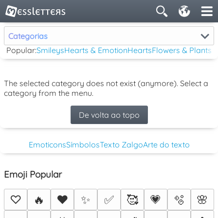
Categorias
Popular:
Smileys
Hearts & Emotion
Hearts
Flowers & Plants
The selected category does not exist (anymore). Select a
category from the menu.
De volta ao topo
Emoticons
Símbolos
Texto Zalgo
Arte do texto
Emoji Popular
♡
🔥
❤️
✨
✅
🥰
💗
🫧
🌸