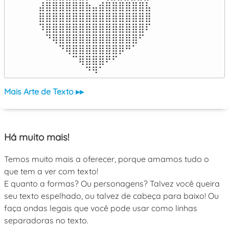
⣼⣿⣿⣿⣿⣿⣿⣷⣤⣾⣿⣿⣿⣿⣿⣿⣧

⣿⣿⣿⣿⣿⣿⣿⣿⣿⣿⣿⣿⣿⣿⣿⣿⣿

⠹⣿⣿⣿⣿⣿⣿⣿⣿⣿⣿⣿⣿⣿⣿⣿⠏

⠀⠙⢿⣿⣿⣿⣿⣿⣿⣿⣿⣿⣿⣿⣿⠋⠀

⠀⠀⠀⠙⢿⣿⣿⣿⣿⣿⣿⣿⡿⠛⠁⠀⠀

⠀⠀⠀⠀⠀⠉⢿⣿⣿⣿⠟⠋⠀⠀⠀⠀⠀

⠀⠀⠀⠀⠀⠀⠀⠙⠻⠁⠀⠀⠀⠀⠀⠀⠀⠀⠀⠀⠀⠀⠀
Mais Arte de Texto ▸▸
Há muito mais!
Temos muito mais a oferecer, porque amamos tudo o
que tem a ver com texto!
E quanto a formas? Ou personagens? Talvez você queira
seu texto espelhado, ou talvez de cabeça para baixo! Ou
faça ondas legais que você pode usar como linhas
separadoras no texto.