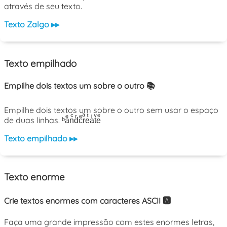
através de seu texto.
Texto Zalgo ▸▸
Texto empilhado
Empilhe dois textos um sobre o outro 📚
Empilhe dois textos um sobre o outro sem usar o espaço
de duas linhas. ᵇaͤnͨdͬcͤrͣeͭaͥtͮeͤ
Texto empilhado ▸▸
Texto enorme
Crie textos enormes com caracteres ASCII 🅰️
Faça uma grande impressão com estes enormes letras,