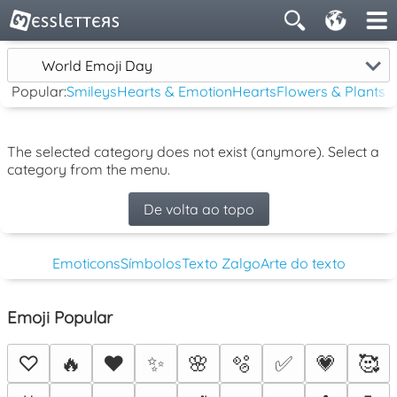
World Emoji Day
Popular:
Smileys
Hearts & Emotion
Hearts
Flowers & Plants
The selected category does not exist (anymore). Select a
category from the menu.
De volta ao topo
Emoticons
Símbolos
Texto Zalgo
Arte do texto
Emoji Popular
♡
🔥
❤️
✨
🌸
🫧
✅
💗
🥰