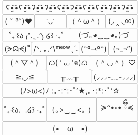
ʕ•̫͡•ʕ•̫͡•ʔ•̫͡•ʔ•̫͡•ʕ•̫͡•ʔ•̫͡•ʕ•̫͡•ʕ•̫͡•ʔ•̫͡•ʔ•̫͡•
（＾ω＾）
(◞ ‸ ◟ㆀ)
( ˘ ³˘)♥
˙ᴗ˙
(づ｡◕‿‿◕｡)づ
˚₊‧꒰ა ₍ᐢ.  ̫.ᐢ₎ ໒꒱ ‧₊˚
(ᗒᗣᗕ)՞
/ᐠ. ｡.ᐟ\ᵐᵉᵒʷˎˊ˗
(˶º⤙º˶)
(¬_¬”)
(＾▽＾)
ᜊ( ‘ ⩊ ‘𖦹)ᜊ
（＾◡＾）♡
╥﹏╥
≧◡≦
(⸝⸝⸝-﹏-⸝⸝⸝)
(ﾉ>ω<)ﾉ :｡･:*:･ﾟ’★,｡･:*:･ﾟ’☆
≽^•༚• ྀིྀ≼
（｡>‿‿<｡ ）
˚₊‧꒰ა.  .໒꒱ ‧₊˚
(•　ω　•)