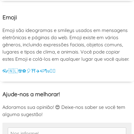
Emoji
Emoji são ideogramas e smileys usados em mensagens
eletrônicas e páginas da web. Emoji existe em vários
gêneros, incluindo expressões faciais, objetos comuns,
lugares e tipos de clima, e animais. Você pode copiar
estes Emoji e colá-los em qualquer lugar que você quiser.
👓
🇳🇱
☢️
⚽
🎈
⛩️
✈️
🍉
🐑
💁‍♀️
Ajude-nos a melhorar!
Adoramos sua opinião! 😍 Deixe-nos saber se você tem
alguma sugestão!