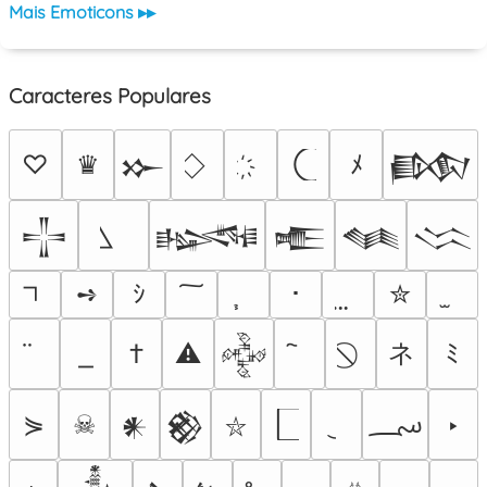
Mais Emoticons ▸▸
Caracteres Populares
♡
♛
ﾒ
𒁍
𒁃
𒋲
𒈙
𒍫
𒈝
𒈱
➺
ｼ
･
✮
ネ
†
⚠
ﾐ
𒅒
؄
⋟
☠
‣
𒀭
𒆙
⛥