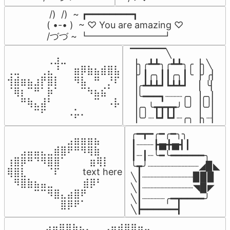
 /)  /)  ~ ┏━━━━━━━━┓

( •-• )  ~ ♡ You are amazing ♡

/づづ ~ ┗━━━━━━━━┛
▔▔▔▔▔╲

⠀⠀⠀⠀⠀⠀⢀⣰⣀⠀⠀⠀⠀⠀⠀⠀⠀

▕╮╭┻┻╮╭┻┻╮╭▕╮╲

⢀⣀⠀⠀⠀⢀⣄⠘⠀⠀⣶⡿⣷⣦⣾⣿⣧

▕╯┃╭╮┃┃╭╮┃╰▕╯╭▏

⢺⣾⣶⣦⣰⡟⣿⡇⠀⠀⠻⣧⠀⠛⠀⡘⠏

▕╭┻┻┻┛┗┻┻┛  ▕  ╰▏

⠈⢿⡆⠉⠛⠁⡷⠁⠀⠀⠀⠉⠳⣦⣮⠁⠀

▕╰━━━┓┈┈┈╭╮▕╭╮▏

⠀⠀⠛⢷⣄⣼⠃⠀⠀⠀⠀⠀⠀⠉⠀⠠⡧

▕╭╮╰┳┳┳┳╯╰╯▕╰╯▏

⠀⠀⠀⠀⠉⠋⠀⠀⠀⠠⡥⠄⠀⠀⠀⠀⠀
▕╰╯┈┗┛┗┛┈╭╮▕╮┈▏
╭━┳━╭━╭━╮╮

⠀⠀⠀⠀⠀⠀⠀⠀⠀⣠⣶⣶⣶⣦⠀⠀

┃┈┈┈┣▅╋▅┫┃

⠀⠀⣠⣤⣤⣄⣀⣾⣿⠟⠛⠻⢿⣷⠀

┃┈┃┈╰━╰━━━━━━╮

⢰⣿⡿⠛⠙⠻⣿⣿⠁⠀⠀ ⠀⣶⢿⡇

╰┳╯┈┈┈┈┈┈┈┈┈◢▉◣

⢿⣿⣇⠀⠀⠀⠈⠏⠀⠀⠀ text here

╲┃┈┈┈┈┈┈┈┈┈▉▉▉

⠀⠻⣿⣷⣦⣤⣀⠀⠀⠀ ⠀⣾⡿⠃⠀

╲┃┈┈┈┈┈┈┈┈┈◥▉◤

⠀⠀⠀⠀⠉⠉⠻⣿⣄⣴⣿⠟⠀⠀⠀

╲┃┈┈┈┈╭━┳━━━━╯

⠀⠀⠀⠀⠀⠀⠀⠀⣿⡿⠟⠁⠀⠀⠀
╲┣━━━━━━┫﻿
⠀⣠⣤⣶⣶⣦⣄⡀  ⠀⢀⣤⣴⣶⣶⣤⣀⠀
