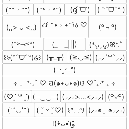
(ദ്ദി˙ᗜ˙)
( ˶ˆᗜˆ˵ )
(˶ᵔ ᵕ ᵔ˶)
(˶˃ ᵕ ˂˶)
૮꒰ ˶• ༝ •˶꒱ა ♡
(º﹃º)
(,,> ᴗ <,,)
(˶˃⤙˂˶)
(_　_|||)
(*ᴗ͈ˬᴗ͈)ꕤ*.ﾟ
(╥_╥)
(≧◡≦)
꒰ঌ(˶ˆᗜˆ˵)໒꒱
(⸝⸝´꒳`⸝⸝)
(⇀‸↼‶)
⊹ ₊  ⁺‧₊˚ ♡ ପ(๑•ᴗ•๑)ଓ ♡˚₊‧⁺ ₊ ⊹
(─‿‿─)
(⸝⸝⸝>﹏<⸝⸝⸝)
(♡ˊ͈ ꒳ ˋ͈)
(꒪▿꒪)
（˶′◡‵˶）
(⸝⸝๑  ̫ ๑⸝⸝⸝)
( ˘͈ ᵕ ˘͈♡)
꒰ᐢ. .ᐢ꒱
!(•̀ᴗ•́)و ̑̑