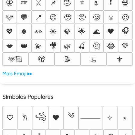
⭐
❗
🦋
🪽
⚔️
📌
🤣
🌷
💀
🩷
💬
📍
😉
🥹
🥺
🥲
☺️
😍
🎧
💖
🍀
👀
☀️
💎
🌟
🌊
🖤
💋
👑
💫
🎥
🌿
🍒
🤔
😂
💚
🫶🏻
🫣
📝
📃
⚜️
Mais Emoji ▸▸
Símbolos Populares
༄
꧁
♡
♥
✧
⭒
𐙚
⸻