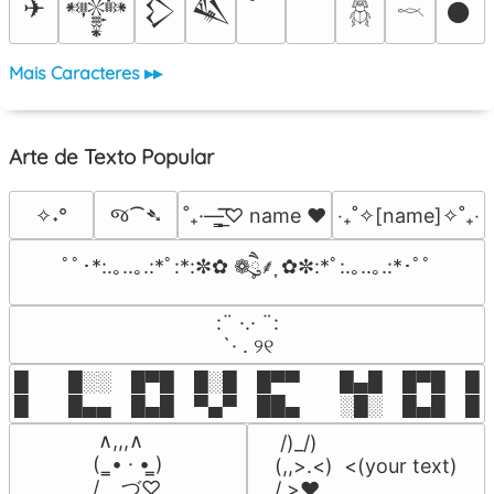
✈
𒀱
𒁷
𒈑
𒊹
𓆣
𓎖
Mais Caracteres ▸▸
Arte de Texto Popular
જ⁀➴
✧˖°
˚₊·—̳͟͞͞♡ name ♥️
‎‧₊˚✧[name]✧˚₊‧
ﾟﾟ･*:.｡..｡.:*ﾟ:*:✼✿ ❁ཻུ۪۪⸙͎ ✿✼:*ﾟ:.｡..｡.:*･ﾟﾟ
⠀:¨ ·.· ¨:⠀

⠀ `· . ୨୧⠀
█  █░░ █▀█ █░█ █▀▀  █▄█ █▀█ █░█
█  █▄▄ █▄█ ▀▄▀ ██▄  ░█░ █▄█ █▄
 ∧,,,∧

 /)_/)

(  ̳• · • ̳)

(,,>.<)  <(your text)

/    づ♡
/ >❤️