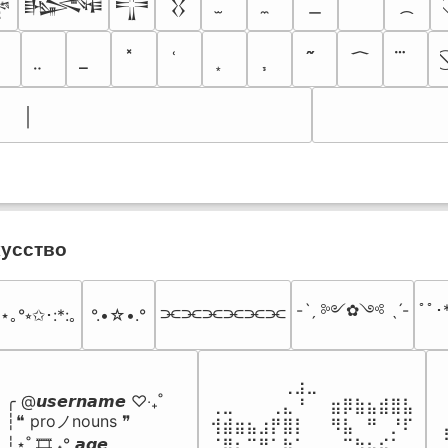

𒈙
𒋲
𒌐
￨
кусство
-ˋˏ ༻✿༺ ˎˊ-
ﾟﾟ･*
⫘⫘⫘⫘⫘⫘
ﾟ⋆｡°⭒✩･:*:｡
°.•☆•.°
⠀⠀⠀⠀⠀⠀⢀⣰⣀⠀⠀⠀⠀⠀⠀⠀⠀

╭ @𝙪𝙨𝙚𝙧𝙣𝙖𝙢𝙚 ♡‧₊˚

⢀⣀⠀⠀⠀⢀⣄⠘⠀⠀⣶⡿⣷⣦⣾⣿⣧

┆❝ proノnouns ❞

⢺⣾⣶⣦⣰⡟⣿⡇⠀⠀⠻⣧⠀⠛⠀⡘⠏

┆⋆˚ 🎞️ ˖° 𝙖𝙜𝙚

⠈⢿⡆⠉⠛⠁⡷⠁⠀⠀⠀⠉⠳⣦⣮⠁⠀
