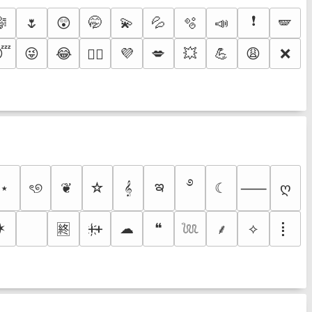
❗
🎼
🌷
😲
🤭
💫
💦
🫧
📣
🪽
😴
😜
😂
💜
💋
💥
💪
😩
❌
❤️‍🔥
࿔
ఇ
⋆
ৎ୭
❦
☆
𝄞
☾
ღ
⸺
✶
ᚐ҉ᚐ
☁
❝
⟡
⡇
⸙
🈡
𓆙