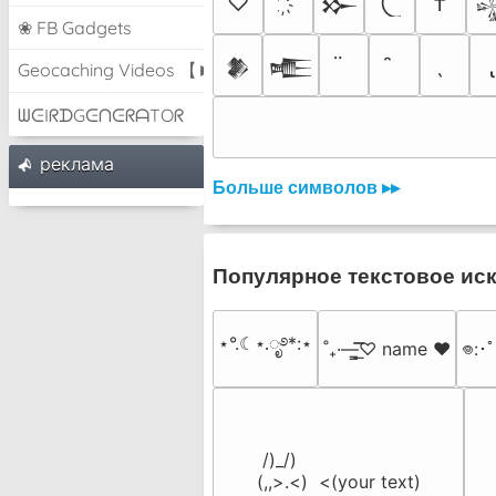
♡
†
𒁍

❀ FB Gadgets
𒆎
𒍫
Geocaching Videos 【►】
ᗯᕮIᖇᗪGᕮᑎᕮᖇᗩTOᖇ
pеклама
Больше символов ▸▸
Популярное текстовое ис
⋆°.☾⋆.ೃ࿔*:⋆
˚₊·—̳͟͞͞♡ name ♥️
𖦹:･
 /)_/)

(,,>.<)  <(your text)
