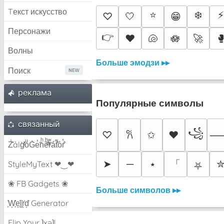
Tекст искусство
⭐
❄️
♡
🤍
😁
Персонажи
👉
♥️
🐚
🪷
🚀

Волны
Больше эмодзи ▸▸
Поиск
pеклама
Популярные символы
связанный
꧁
♡
✩
♥
𐙚
Z̾̽ảlg̀͐ͭ̽oͧG̀e̒̃nͪȅͪͫ̏̐r͌̑á͑t͌̑͛o̊r̓̐
「
➤
─
⭑
StyleMyText ❤‿❤
⛧
❀ FB Gadgets ❀
Больше символов ▸▸
͕͗W͕͕͗͗e͕͕͗͗i͕͕͗͗r͕͗d͕͗ Generator
Flip Your ʇxəʇ!