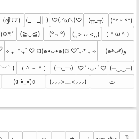
(ദ്ദി˙ᗜ˙)
(_　_|||)
♡(.◜ω◝.)♡
(╥_╥)
(˶˃ ᵕ ˂˶)
(º﹃º)
（＾ω＾）
(≧◡≦)
͈)ꕤ*.ﾟ
(,,> ᴗ <,,)
♡
⊹ ₊  ⁺‧₊˚ ♡ ପ(๑•ᴗ•๑)ଓ ♡˚₊‧⁺ ₊ ⊹
(๑˃̵ᴗ˂̵)و
´﹀` )
（＾－＾）
(￢_￢)
(─‿‿─)
♡´･ᴗ･`♡
(ง •̀_•́)ง
(⸝⸝⸝>﹏<⸝⸝⸝)
ﺕ