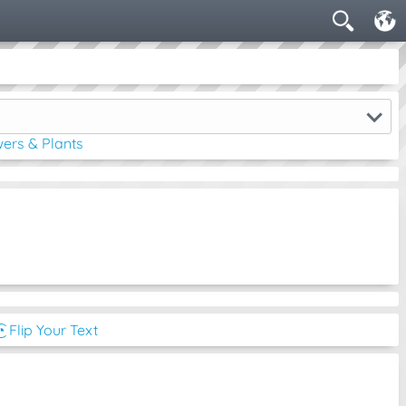
ers & Plants
͡◔ Flip Your Text