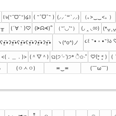
（｡>‿‿<｡ ）
( ˶ˆᗜˆ˵ )
꒰ঌ(˶ˆᗜˆ˵)໒꒱
(⸝⸝´꒳`⸝⸝)
﹏╥
(´∀｀)♡
（˶′◡‵˶）
(◞ ‸ ◟ㆀ)
(ᗒᗣᗕ)՞
(*ᴗ͈ˬᴗ
૮꒰ ˶• ༝ •˶꒱ა 
ヽ(^o^)ノ
ʕ•̫͡•ʔ•̫͡•ʕ•̫͡•ʕ•̫͡•ʔ•̫͡•ʔ•̫͡•
<(．＿．)>
(＾▽＾)
( 
♡(˃͈ ˂͈ )
ଘ(੭ˊᵕˋ)੭* ੈ✩‧˚
 
(ㅇㅅㅇ)
(￣ω￣﻿)
≖‿≖