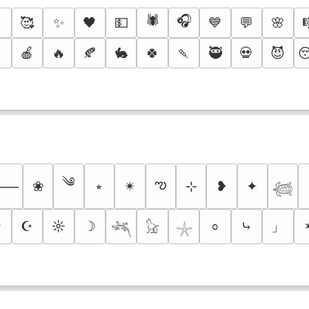
⚡
🕷️
🎧
🥰
✨
🖤
💵
💙
💬
🌸

🍎
🔥
🍂
🐇
🍀
🍡
🥷
💀
😈
༄
ఌ
❀
⭒
✴︎
⊹
❥
✦
⸻
𓆉
」
✮
☪
☼
☽
⤷
⸰
𓆈
𓃠
𓇼