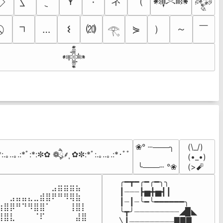
ネ
（
٠
𐊵
𒀰
𒅒
⒇
）
～
￣
…
𐌔
⋟
𓂀
𒀱
❀° ┄───╮

(\_/)

:.｡..｡.:*ﾟ:*:✼✿ ❁ཻུ۪۪⸙͎ ✿✼:*ﾟ:.｡..｡.:*･ﾟﾟ
(•_•)

 ╰───┄ °❀
(>🧨
╭━┳━╭━╭━╮╮

⠀⠀⠀⠀⠀⠀⠀⠀⠀⣠⣶⣶⣶⣦⠀⠀

┃┈┈┈┣▅╋▅┫┃

⠀⠀⣠⣤⣤⣄⣀⣾⣿⠟⠛⠻⢿⣷⠀

┃┈┃┈╰━╰━━━━━━╮

⢰⣿⡿⠛⠙⠻⣿⣿⠁⠀⠀⠀⢸⣿⡇

╰┳╯┈┈┈┈┈┈┈┈┈◢▉◣

⢿⣿⣇⠀⠀⠀⠈⠏⠀⠀⠀⠀⠀⣼⣿⠀

╲┃┈┈┈┈┈┈┈┈┈▉▉▉
