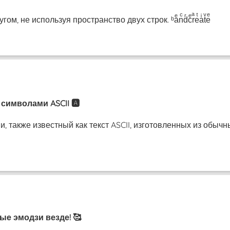
, не используя пространство двух строк. ᵇaͤnͨdͬcͤrͣeͭaͥtͮeͤ
символами ASCII 🅰️
, также известный как текст ASCII, изготовленных из обыч
ые эмодзи везде! 🥰