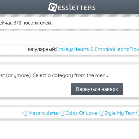
йчас 373 посетителей.
популярный:
Smileys
Hearts & Emotion
Hearts
Flow
ist (anymore). Select a category from the menu.
Вернуться наверх
◔͜͡◔ Messroulette
◔͜͡◔ Odds Of Love
◔͜͡◔ Style My Text
◔͜