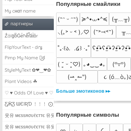
Популярные смайлики
My cнαт name
≽^•⩊•^≼
(╥﹏╥)
(˶ᵔ ᵕ ᵔ˶)
партнеры
╥
(˶˃⤙˂˶)
⸜(｡˃ ᵕ ˂ )⸝♡
Z̾ảlg̀͐oͧG̀e̒̃nȅ̐r͌̑á͑t͛o̊r
FlipYourText - dıๅɟ
ʕ•̫͡•ʕ•̫͡•ʔ•̫͡•ʔ•̫͡•
˚₊‧꒰ა.  .໒꒱ ‧₊˚
Pimp My Name ಠ͜ಠ
｡◕‿‿◕｡
( ˘͈ ᵕ ˘͈♡)
(꒪▿꒪)
StyleMyText ✿❤‿❤✿
૮ (ó﹏ò｡)ა
(⇀‸↼‶)
Plant Videos ☘
Больше эмотиконов ▸▸
♡ ♥ Odds Of Love ♥ ♡
Ƹ̵̡Ӝ̵̨̄Ʒ ƜЄƖƦƊ ﹗﹗﹗ ⨀_⨀
Популярные символы
웃유 мєѕѕяσυℓєттє 유웃
웃유 мєѕѕяσυℓєттє 유웃