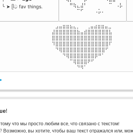
⠀⠀⠛⢷⣄⣼⠃⠀⠀⠀⠀⠀⠀⠉⠀⠠⡧

╰ ➤ ᥫට fav things.
⠀⠀⠀⠀⠉⠋⠀⠀⠀⠠⡥⠄⠀⠀⠀⠀⠀
⠀⣠⣤⣶⣶⣦⣄⡀  ⠀⢀⣤⣴⣶⣶⣤⣀⠀

⣼⣿⣿⣿⣿⣿⣿⣷⣤⣾⣿⣿⣿⣿⣿⣿⣧

⣿⣿⣿⣿⣿⣿⣿⣿⣿⣿⣿⣿⣿⣿⣿⣿⣿

⠹⣿⣿⣿⣿⣿⣿⣿⣿⣿⣿⣿⣿⣿⣿⣿⠏

⠀⠙⢿⣿⣿⣿⣿⣿⣿⣿⣿⣿⣿⣿⣿⠋⠀

⠀⠀⠀⠙⢿⣿⣿⣿⣿⣿⣿⣿⡿⠛⠁⠀⠀

⠀⠀⠀⠀⠀⠉⢿⣿⣿⣿⠟⠋⠀⠀⠀⠀⠀

⠀⠀⠀⠀⠀⠀⠀⠙⠻⠁⠀⠀⠀⠀⠀⠀⠀⠀⠀⠀⠀⠀
▸
ше!
тому что мы просто любим все, что связано с текстом!
? Возможно, вы хотите, чтобы ваш текст отражался или, мо