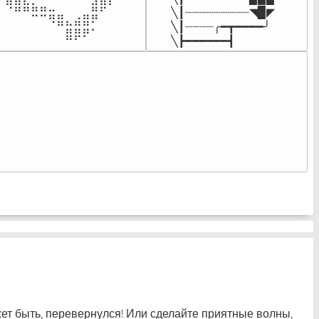
⠀⠻⣿⣷⣦⣤⣀⠀⠀⠀⠀⣾⡿⠃⠀

╲┃┈┈┈┈┈┈┈┈┈◥▉◤

⠀⠀⠀⠀⠉⠉⠻⣿⣄⣴⣿⠟⠀⠀⠀

╲┃┈┈┈┈╭━┳━━━━╯

⠀⠀⠀⠀⠀⠀⠀⠀⣿⡿⠟⠁⠀⠀⠀⠀
╲┣━━━━━━┫﻿
⠀
жет быть, перевернулся! Или сделайте приятные волны,