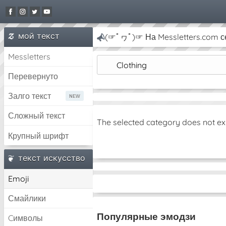
мой текст
(☞ﾟヮﾟ)☞ На Messletters.com се
Messletters
Clothing
Перевернуто
Залго текст
Сложный текст
The selected category does not ex
Крупный шрифт
текст искусство
Emoji
Смайлики
Популярные эмодзи
Cимволы