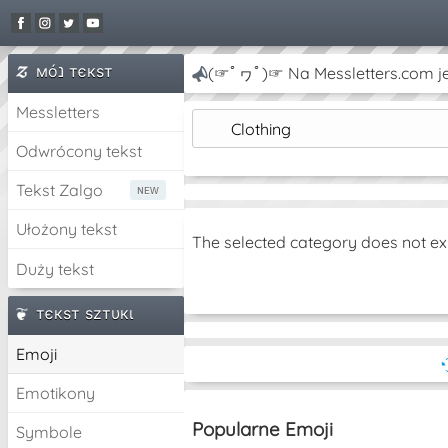
мóנ тєкѕт
(☞ﾟヮﾟ)☞ Na Messletters.com je
Messletters
Clothing
Odwrócony tekst
Tekst Zalgo
Ułożony tekst
The selected category does not ex
Duży tekst
тєкѕт ѕzтυкι
Emoji
◔
Emotikony
Popularne Emoji
Symbole