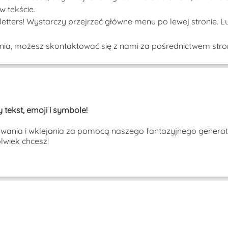
w tekście.
etters! Wystarczy przejrzeć główne menu po lewej stronie. L
tania, możesz skontaktować się z nami za pośrednictwem stron
 tekst, emoji i symbole!
owania i wklejania za pomocą naszego fantazyjnego generator
wiek chcesz!