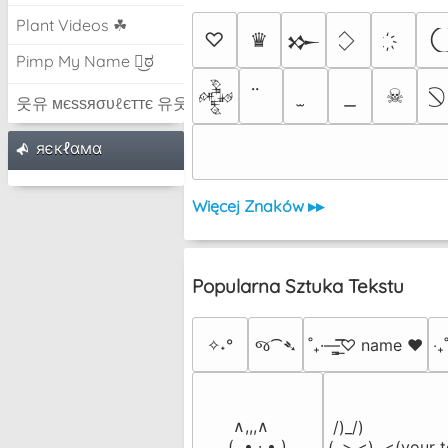
Plant Videos ☘
♡
♛
𒁍
Pimp My Name ಠ͜ಠ
☠
𒅒
웃유 мєѕѕяσυℓєттє 유웃
яєкℓαмα
Więcej Znaków ▸▸
Popularna Sztuka Tekstu
✧˖°
જ⁀➴
˚₊·—̳͟͞͞♡ name ♥️
‎‧
 ∧,,,∧

 /)_/)

(  ̳• · • ̳)

(,,>.<)  <(your t