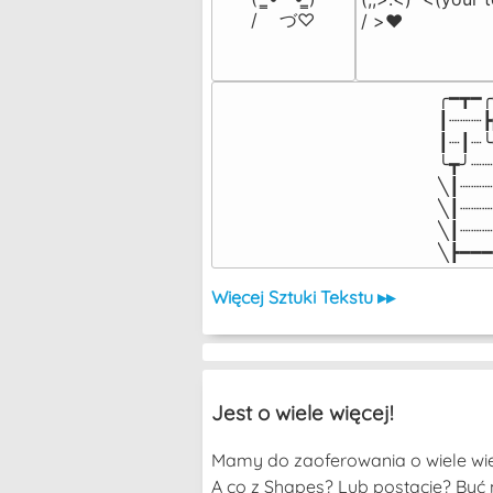
/    づ♡
/ >❤️
╭━┳━╭
┃┈┈┈┣
┃┈┃┈╰
╰┳╯┈┈
╲┃┈┈┈
╲┃┈┈┈
╲┃┈┈┈
╲┣━━━
Więcej Sztuki Tekstu ▸▸
Jest o wiele więcej!
Mamy do zaoferowania o wiele wię
A co z Shapes? Lub postacie? Być 