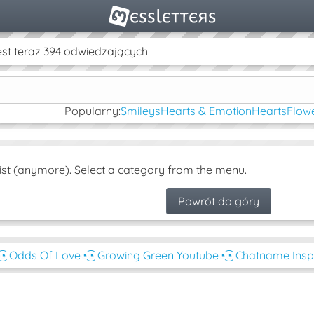
st teraz 394 odwiedzających
Popularny:
Smileys
Hearts & Emotion
Hearts
Flowe
ist (anymore). Select a category from the menu.
Powrót do góry
͜͡◔ Odds Of Love
◔͜͡◔ Growing Green Youtube
◔͜͡◔ Chatname Insp