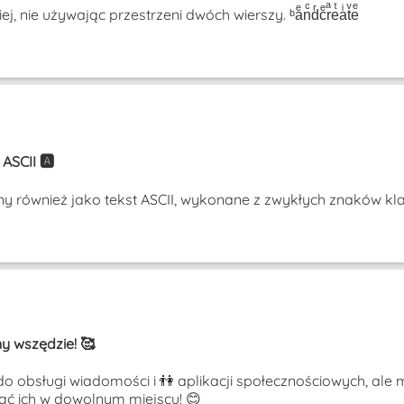
nie używając przestrzeni dwóch wierszy. ᵇaͤnͨdͬcͤrͣeͭaͥtͮeͤ
SCII 🅰️
ny również jako tekst ASCII, wykonane z zwykłych znaków kl
y wszędzie! 🥰
 do obsługi wiadomości i 👫 aplikacji społecznościowych, al
wać ich w dowolnym miejscu! 😊