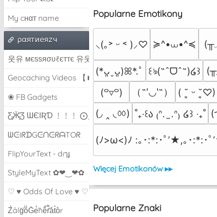
Popularne Emotikony
My cнαт name
ραятиeяzч
≽^•⩊•^≼
(╥
⸜(｡˃ ᵕ ˂ )⸝♡
웃유 мєѕѕяσυℓєттє 유웃
(╥
(*ᴗ͈ˬᴗ͈)ꕤ*.ﾟ
꒰ঌ(˶ˆᗜˆ˵)໒꒱
Geocaching Videos 【►】
（˶′◡‵˶）
(꒪▿꒪)
( ˘͈ ᵕ ˘͈♡)
❀ FB Gadgets
(◞ ‸ ◟ㆀ)
(
˚₊‧꒰ა ₍ᐢ.  ̫.ᐢ₎ ໒꒱ ‧₊˚
Ƹ̵̡Ӝ̵̨̄Ʒ ƜЄƖƦƊ ﹗﹗﹗ ⨀_⨀
ᗯᕮIᖇᗪGᕮᑎᕮᖇᗩTOᖇ
(ﾉ>ω<)ﾉ :｡･:*:･ﾟ’★,｡･:*:･ﾟ
FlipYourText - dıๅɟ
Więcej Emotikonów ▸▸
StyleMyText ✿❤‿❤✿
♡ ♥ Odds Of Love ♥ ♡
Popularne Znaki
Z̾ảlg̀͐oͧG̀e̒̃nȅ̐r͌̑á͑t͛o̊r