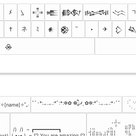
ﾒ
𒋲
𒍫
𒁃
𒈙
𒈱
ネ
†
ﾐ
‣
✈
𒀭
𒆙
𒁷

𒊲
⠀:¨ ·.
ﾟﾟ･*:.｡..｡.:*ﾟ:*:✼✿ ❁ཻུ۪۪⸙͎ ✿✼:*ﾟ:.｡..｡.:*･ﾟﾟ
₊˚✧[name]✧˚₊‧
⠀ `· 
⠀⠀⠀⠀⠀⠀⢀⣰⣀⠀⠀⠀⠀
⢀⣀⠀⠀⠀⢀⣄⠘⠀⠀⣶⡿⣷
 /)  /)  ~ ┏━━━━━━━━┓

⢺⣾⣶⣦⣰⡟⣿⡇⠀⠀⠻⣧⠀
( •-• )  ~ ♡ You are amazing ♡

ext)
