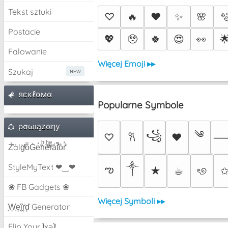
Tekst sztuki
♡
🔥
❤️
✨
🌸

Postacie
💖
🥹
🍀
😍
👀

Falowanie
Więcej Emoji ▸▸
Szukaj
яєкℓαмα
Popularne Symbole
ρσωιązαηу
༄
꧁
♡
♥
𐙚
Z̾̽ảlg̀͐ͭ̽oͧG̀e̒̃nͪȅͪͫ̏̐r͌̑á͑t͌̑͛o̊r̓̐
༒︎
StyleMyText ❤‿❤
ఌ
★
☕︎
ৎ୭
❀ FB Gadgets ❀
Więcej Symboli ▸▸
͕͗W͕͕͗͗e͕͕͗͗i͕͕͗͗r͕͗d͕͗ Generator
Flip Your ʇxəʇ!