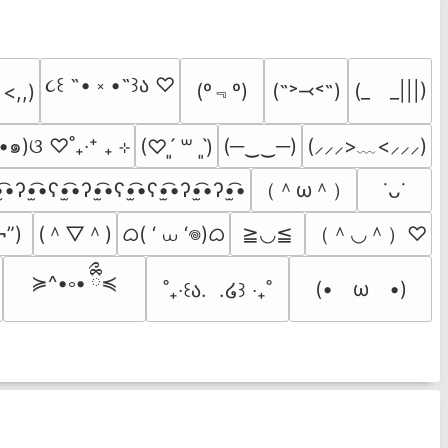
૮꒰ ˶• ༝ •˶꒱ა ♡
(º﹃º)
(˶˃⤙˂˶)
(_　_|||)
 <,,)
•๑)ଓ ♡˚₊‧⁺ ₊ ⊹
(─‿‿─)
(⸝⸝⸝>﹏<⸝⸝⸝)
(♡ˊ͈ ꒳ ˋ͈)
（＾ω＾）
̫͡•ʔ•̫͡•ʕ•̫͡•ʔ•̫͡•ʕ•̫͡•ʕ•̫͡•ʔ•̫͡•ʔ•̫͡•
˙ᴗ˙
(＾▽＾)
ᜊ( ‘ ⩊ ‘𖦹)ᜊ
（＾◡＾）♡
¬”)
≧◡≦
≽^•༚• ྀིྀ≼
(•　ω　•)
˚₊‧꒰ა.  .໒꒱ ‧₊˚