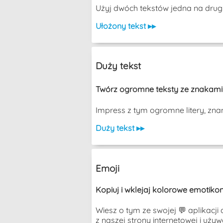
Użyj dwóch tekstów jedna na drugiej, 
Ułożony tekst ▸▸
Duży tekst
Twórz ogromne teksty ze znakami A
Impress z tym ogromne litery, zna
Duży tekst ▸▸
Emoji
Kopiuj i wklejaj kolorowe emotikon
Wiesz o tym ze swojej 💬 aplikacji
z naszej strony internetowej i uży