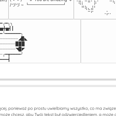
⠈⢿⡆⠉⠛⠁⡷⠁⠀⠀⠀⠉⠳
/づづ ~ ┗━━━━━━━━┛
⠀⠀⠛⢷⣄⣼⠃⠀⠀⠀⠀⠀⠀
⠀⠀⠀⠀⠉⠋⠀⠀⠀⠠⡥⠄⠀
━╭━╮╮

▅╋▅┫┃

━╰━━━━━━╮

┈┈┈┈┈┈┈◢▉◣

┈┈┈┈┈┈▉▉▉

┈┈┈┈┈┈◥▉◤

┈╭━┳━━━━╯

━━━┫﻿
cej, ponieważ po prostu uwielbiamy wszystko, co ma związe
może chcesz, aby Twój tekst był odzwierciedleniem, a może