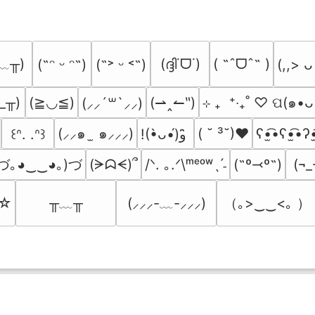
﹏╥)
(ദ്ദി˙ᗜ˙)
( ˶ˆᗜˆ˵ )
(˶ᵔ ᵕ ᵔ˶)
(˶˃ ᵕ ˂˶)
(,,> ᴗ
_╥)
(≧◡≦)
(⇀‸↼‶)
⊹ ₊  ⁺‧₊˚ ♡ ପ(๑•ᴗ
(⸝⸝´꒳`⸝⸝)
(⸝⸝๑  ̫ ๑⸝⸝⸝)
( ˘ ³˘)♥
ʕ•̫͡•ʕ•̫͡•ʔ•
꒰ᐢ. .ᐢ꒱
!(•̀ᴗ•́)و ̑̑
づ｡◕‿‿◕｡)づ
(ᗒᗣᗕ)՞
/ᐠ. ｡.ᐟ\ᵐᵉᵒʷˎˊ˗
(˶º⤙º˶)
(¬_
╥﹏╥
（｡>‿‿<｡ ）
’☆
(⸝⸝⸝-﹏-⸝⸝⸝)