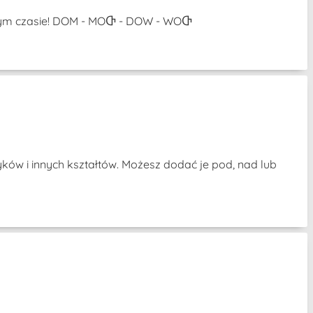
amym czasie! DOM - MOႧ - DOW - WOႧ
ków i innych kształtów. Możesz dodać je pod, nad lub