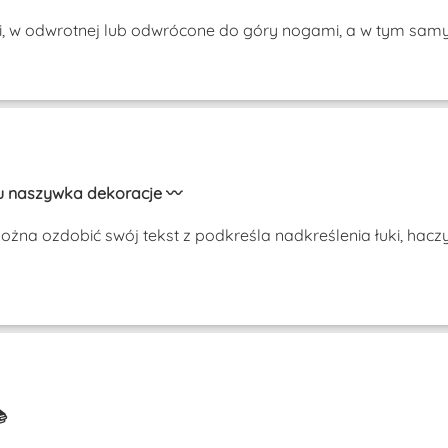
i, w odwrotnej lub odwrócone do góry nogami, a w tym s
stu naszywka dekoracje 〰️
na ozdobić swój tekst z podkreśla nadkreślenia łuki, haczy
