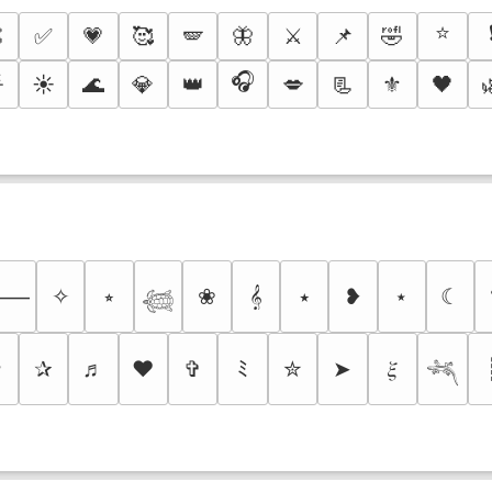
⭐

✅
💗
🥰
🪽
🦋
⚔️
📌
🤣
🎧

☀️
🌊
💎
👑
💋
📃
⚜️
🖤
✧
⭒
❀
𝄞
⭑
❥
⋆
☾
⸻
𓆉
✩
✰
♬
❤
✞
ﾐ
✮
➤
𝜉
𓆈