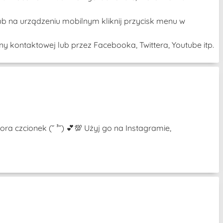
ub na urządzeniu mobilnym kliknij przycisk menu w
y kontaktowej lub przez Facebooka, Twittera, Youtube itp.
a czcionek (˘ ³˘) 💕💯 Użyj go na Instagramie,