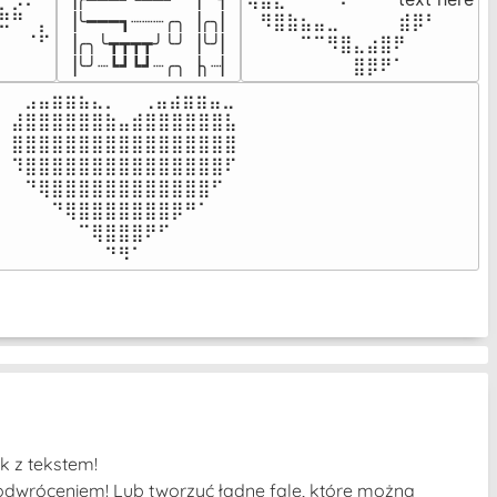
⣦⣮⠁⠀

▕╰━━━┓┈┈┈╭╮▕╭╮▏

⠀⠻⣿⣷⣦⣤⣀⠀⠀⠀ ⠀⣾⡿⠃⠀

⠉⠀⠠⡧

▕╭╮╰┳┳┳┳╯╰╯▕╰╯▏

⠀⠀⠀⠀⠉⠉⠻⣿⣄⣴⣿⠟⠀⠀⠀

⠀⠀⠀⠀
▕╰╯┈┗┛┗┛┈╭╮▕╮┈▏
⠀⠀⠀⠀⠀⠀⠀⠀⣿⡿⠟⠁⠀⠀⠀
⠀⣠⣤⣶⣶⣦⣄⡀  ⠀⢀⣤⣴⣶⣶⣤⣀⠀

⣼⣿⣿⣿⣿⣿⣿⣷⣤⣾⣿⣿⣿⣿⣿⣿⣧

⣿⣿⣿⣿⣿⣿⣿⣿⣿⣿⣿⣿⣿⣿⣿⣿⣿

⠹⣿⣿⣿⣿⣿⣿⣿⣿⣿⣿⣿⣿⣿⣿⣿⠏

⠀⠙⢿⣿⣿⣿⣿⣿⣿⣿⣿⣿⣿⣿⣿⠋⠀

⠀⠀⠀⠙⢿⣿⣿⣿⣿⣿⣿⣿⡿⠛⠁⠀⠀

⠀⠀⠀⠀⠀⠉⢿⣿⣿⣿⠟⠋⠀⠀⠀⠀⠀

⠀⠀⠀⠀⠀⠀⠀⠙⠻⠁⠀⠀⠀⠀⠀⠀⠀⠀⠀⠀⠀⠀⠀
k z tekstem!
 odwróceniem! Lub tworzyć ładne fale, które można