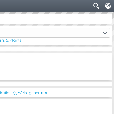
rs & Plants
iration
◔͜͡◔ Weirdgenerator