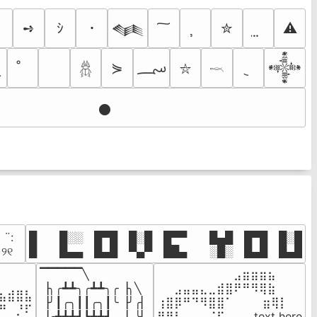
➺
ｼ
･
✮
⚠
𒈝
؄
⋟

𒀱
𓆣
⛥
𓎖
𒊹
· ¨:⠀

█  █░░ █▀█ █░█ █▀▀  █▄█ █▀█ █░█

. ୨୧⠀
█  █▄▄ █▄█ ▀▄▀ ██▄  ░█░ █▄█ █▄█
▔▔▔▔▔╲

⠀⠀⠀⠀⠀⠀⠀⠀⠀⣠⣶⣶⣶⣦⠀⠀

⠀⠀⠀⠀

▕╮╭┻┻╮╭┻┻╮╭▕╮╲

⠀⠀⣠⣤⣤⣄⣀⣾⣿⠟⠛⠻⢿⣷⠀

⣦⣾⣿⣧

▕╯┃╭╮┃┃╭╮┃╰▕╯╭▏

⢰⣿⡿⠛⠙⠻⣿⣿⠁⠀⠀ ⠀⣶⢿⡇

⠛⠀⡘⠏

▕╭┻┻┻┛┗┻┻┛  ▕  ╰▏

⢿⣿⣇⠀⠀⠀⠈⠏⠀⠀⠀ text here
