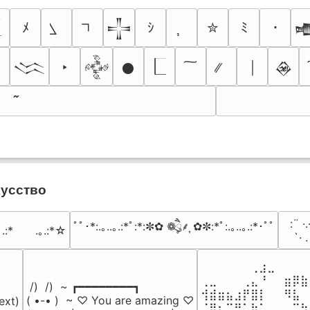
ﾒ
ｼ
✮
ﾐ
･
𒋲

ネ
‣
￨
𒈱
𒅒
𒊹
𒊲
кусство
⠀:¨ ·.
ﾟﾟ･*:.｡..｡.:*ﾟ:*:✼✿ ❁ཻུ۪۪⸙͎ ✿✼:*ﾟ:.｡..｡.:*･ﾟﾟ
｡.:*　　.｡.:*☆
⠀ `· 
⠀⠀⠀⠀⠀⠀⢀⣰⣀⠀⠀⠀⠀
⢀⣀⠀⠀⠀⢀⣄⠘⠀⠀⣶⡿⣷
 /)  /)  ~ ┏━━━━━━━━┓

⢺⣾⣶⣦⣰⡟⣿⡇⠀⠀⠻⣧⠀
( •-• )  ~ ♡ You are amazing ♡

ext)

⠈⢿⡆⠉⠛⠁⡷⠁⠀⠀⠀⠉⠳