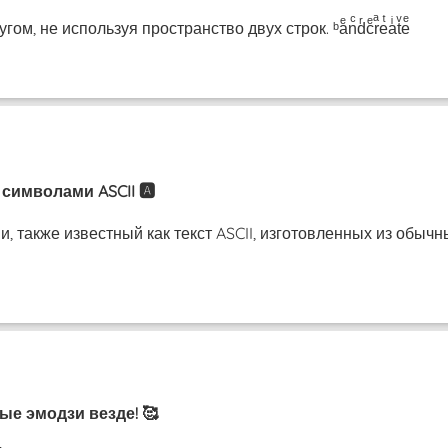
, не используя пространство двух строк. ᵇaͤnͨdͬcͤrͣeͭaͥtͮeͤ
символами ASCII 🅰️
, также известный как текст ASCII, изготовленных из обыч
ые эмодзи везде! 🥰