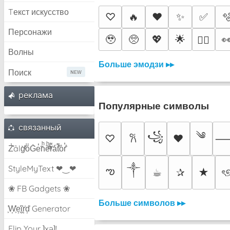
Tекст искусство
♡
🔥
❤️
✨
✅

Персонажи
🥹
🥺
💖
🌟

❤️‍🔥
Волны
Больше эмодзи ▸▸
Поиск
pеклама
Популярные символы
связанный
༄
꧁
♡
♥
𐙚
Z̾̽ảlg̀͐ͭ̽oͧG̀e̒̃nͪȅͪͫ̏̐r͌̑á͑t͌̑͛o̊r̓̐
༒︎
StyleMyText ❤‿❤
ఌ
☕︎
✰
★
ৎ
❀ FB Gadgets ❀
Больше символов ▸▸
͕͗W͕͕͗͗e͕͕͗͗i͕͕͗͗r͕͗d͕͗ Generator
Flip Your ʇxəʇ!