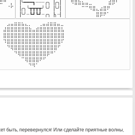
▕╰━━━┓┈┈┈╭╮▕╭╮▏

⠀⠻⣿⣷⣦⣤⣀⠀⠀⠀ ⠀⣾⡿⠃⠀

⠉⠀⠠⡧

▕╭╮╰┳┳┳┳╯╰╯▕╰╯▏

⠀⠀⠀⠀⠉⠉⠻⣿⣄⣴⣿⠟⠀⠀⠀

⠀⠀⠀⠀
▕╰╯┈┗┛┗┛┈╭╮▕╮┈▏
⠀⠀⠀⠀⠀⠀⠀⠀⣿⡿⠟⠁⠀⠀⠀
⠀⣠⣤⣶⣶⣦⣄⡀  ⠀⢀⣤⣴⣶⣶⣤⣀⠀

⣼⣿⣿⣿⣿⣿⣿⣷⣤⣾⣿⣿⣿⣿⣿⣿⣧

⣿⣿⣿⣿⣿⣿⣿⣿⣿⣿⣿⣿⣿⣿⣿⣿⣿

⠹⣿⣿⣿⣿⣿⣿⣿⣿⣿⣿⣿⣿⣿⣿⣿⠏

⠀⠙⢿⣿⣿⣿⣿⣿⣿⣿⣿⣿⣿⣿⣿⠋⠀

⠀⠀⠀⠙⢿⣿⣿⣿⣿⣿⣿⣿⡿⠛⠁⠀⠀

⠀⠀⠀⠀⠀⠉⢿⣿⣿⣿⠟⠋⠀⠀⠀⠀⠀

⠀⠀⠀⠀⠀⠀⠀⠙⠻⠁⠀⠀⠀⠀⠀⠀⠀⠀⠀⠀⠀⠀⠀
жет быть, перевернулся! Или сделайте приятные волны,