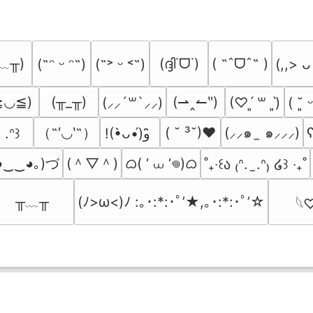
﹏╥)
(ദ്ദി˙ᗜ˙)
( ˶ˆᗜˆ˵ )
(˶ᵔ ᵕ ᵔ˶)
(˶˃ ᵕ ˂˶)
(,,> ᴗ
≧◡≦)
(╥_╥)
(⇀‸↼‶)
(⸝⸝´꒳`⸝⸝)
(♡ˊ͈ ꒳ ˋ͈)
( ˘͈ 
（˶′◡‵˶）
( ˘ ³˘)♥
(⸝⸝๑  ̫ ๑⸝⸝⸝)
ʕ
. .ᐢ꒱
!(•̀ᴗ•́)و ̑̑
◕‿‿◕｡)づ
(＾▽＾)
ᜊ( ‘ ⩊ ‘𖦹)ᜊ
˚₊‧꒰ა ₍ᐢ.  ̫.ᐢ₎ ໒꒱ ‧₊˚
╥﹏╥
(ﾉ>ω<)ﾉ :｡･:*:･ﾟ’★,｡･:*:･ﾟ’☆
𓆩