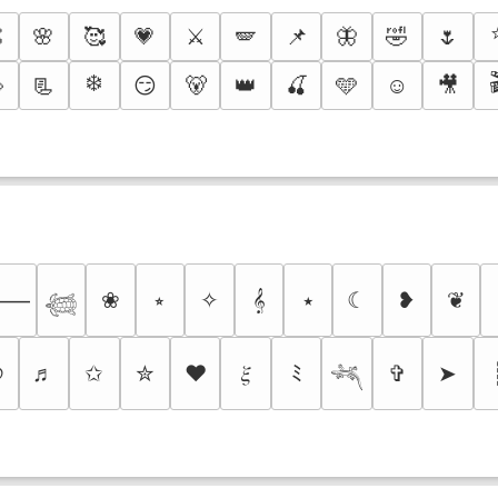

🌸
🥰
💗
⚔️
🪽
📌
🦋
🤣
🌷
❄️

📃
😏
🐻
👑
🍒
🩵
☺️
🎥
❀
⭒
✧
𝄞
⭑
☾
❥
❦
⸻
𓆉
୭
♬
✩
✮
❤
𝜉
ﾐ
✞
➤
𓆈