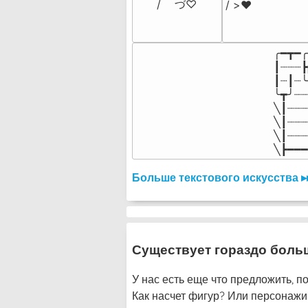
/    づ♡
/ >❤️
╭━┳━╭
┃┈┈┈┣
┃┈┃┈╰
╰┳╯┈┈
╲┃┈┈┈
╲┃┈┈┈
╲┃┈┈┈
╲┣━━━
Больше текстового искусства ▸
Существует гораздо боль
У нас есть еще что предложить, по
Как насчет фигур? Или персонажи