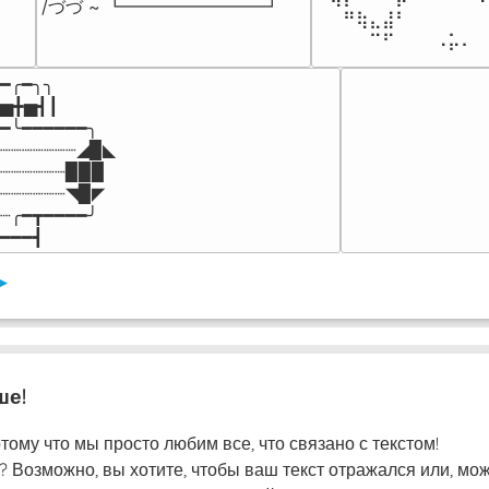
/づづ ~ ┗━━━━━━━━┛
⠀⠀⠛⢷⣄⣼⠃⠀⠀⠀⠀⠀⠀
⠀⠀⠀⠀⠉⠋⠀⠀⠀⠠⡥⠄⠀
━╭━╮╮

▅╋▅┫┃

━╰━━━━━━╮

┈┈┈┈┈┈┈◢▉◣

┈┈┈┈┈┈▉▉▉

┈┈┈┈┈┈◥▉◤

┈╭━┳━━━━╯

━━━┫﻿
▸
ше!
тому что мы просто любим все, что связано с текстом!
? Возможно, вы хотите, чтобы ваш текст отражался или, мо