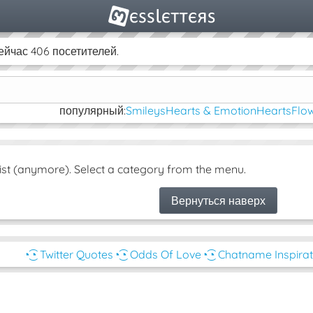
йчас 406 посетителей.
популярный:
Smileys
Hearts & Emotion
Hearts
Flow
ist (anymore). Select a category from the menu.
Вернуться наверх
◔͜͡◔ Twitter Quotes
◔͜͡◔ Odds Of Love
◔͜͡◔ Chatname Inspira