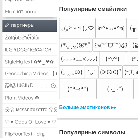
Популярные смайлики
My cнαт name
партнеры
≽^•⩊•^≼
(╥
⸜(｡˃ ᵕ ˂ )⸝♡
Z̾ảlg̀͐oͧG̀e̒̃nȅ̐r͌̑á͑t͛o̊r
(
(*ᴗ͈ˬᴗ͈)ꕤ*.ﾟ
꒰ঌ(˶ˆᗜˆ˵)໒꒱
ᗯᕮIᖇᗪGᕮᑎᕮᖇᗩTOᖇ
(⸝⸝⸝>﹏<⸝⸝⸝)
(꒪▿꒪)
꒰ᐢ
StyleMyText ✿❤‿❤✿
(◞ ‸ ◟ㆀ)
(づ｡
(ᗒᗣᗕ)՞
˙ᴗ˙
Geocaching Videos 【►】
Ƹ̵̡Ӝ̵̨̄Ʒ ƜЄƖƦƊ ﹗﹗﹗ ⨀_⨀
(˶º⤙º˶)
(¬_¬”)
Plant Videos ☘
Больше эмотиконов ▸▸
웃유 мєѕѕяσυℓєттє 유웃
♡ ♥ Odds Of Love ♥ ♡
Популярные символы
FlipYourText - dıๅɟ