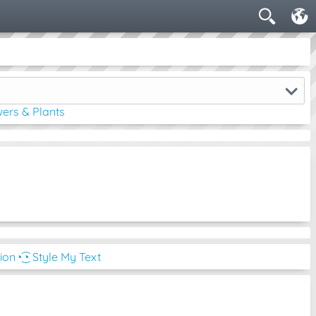
ers & Plants
tion
◔͜͡◔ Style My Text