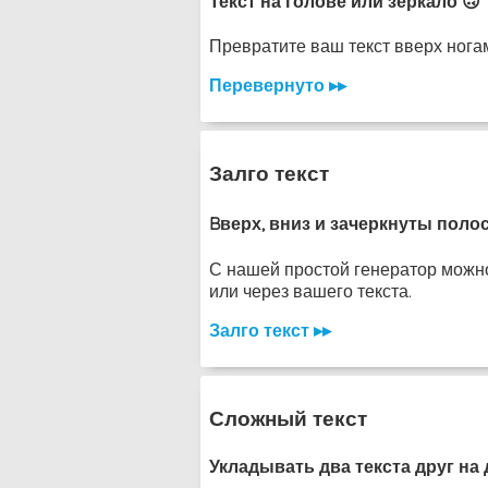
Текст на голове или зеркало 🙃
Превратите ваш текст вверх ногам
Перевернуто ▸▸
Залго текст
Bверх, вниз и зачеркнуты поло
С нашей простой генератор можно 
или через вашего текста.
Залго текст ▸▸
Сложный текст
Укладывать два текста друг на 