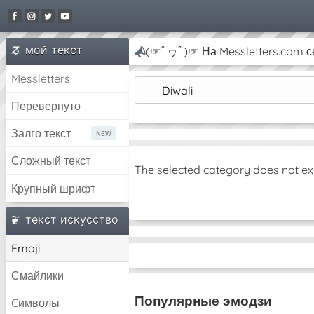
мой текст
(☞ﾟヮﾟ)☞ На Messletters.com се
Messletters
Diwali
Перевернуто
Залго текст
Сложный текст
The selected category does not ex
Крупный шрифт
текст искусство
Emoji
Смайлики
Популярные эмодзи
Cимволы