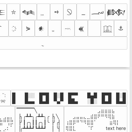
؄
➺

𒈝
𒁃
⛥
⋟
⚓
𒀭
𒌍
𓎖
𓉳
· ¨:⠀

█  █░░ █▀█ █░█ █▀▀  █▄█ █▀█ █░█

. ୨୧⠀
█  █▄▄ █▄█ ▀▄▀ ██▄  ░█░ █▄█ █▄█
▔▔▔▔▔╲

⠀⠀⠀⠀⠀⠀⠀⠀⠀⣠⣶⣶⣶⣦⠀⠀

⠀⠀⠀⠀

▕╮╭┻┻╮╭┻┻╮╭▕╮╲

⠀⠀⣠⣤⣤⣄⣀⣾⣿⠟⠛⠻⢿⣷⠀

⣦⣾⣿⣧

▕╯┃╭╮┃┃╭╮┃╰▕╯╭▏

⢰⣿⡿⠛⠙⠻⣿⣿⠁⠀⠀ ⠀⣶⢿⡇

⠛⠀⡘⠏

▕╭┻┻┻┛┗┻┻┛  ▕  ╰▏

⢿⣿⣇⠀⠀⠀⠈⠏⠀⠀⠀ text here

⣦⣮⠁⠀
