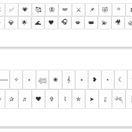
⭐

✅
💗
🥰
🦋
🪽
⚔️
📌
🤣
🎧
️
💎
🌟
🌊
🖤
💋
👑
💫
🎥

✧
⭒
❀
𝄞
⭑
❥
⋆
☾
⸻
𓆉
୭
✰
♬
❤
✞
ﾐ
✮
➤
𝜉
𓆈