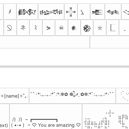
ﾒ
𒁃
𒈙
𒋲
𒍫
𒈝
ネ
ﾐ
⋟
☠
𒀭
𒆙
⛥
⠀:¨ ·.
ﾟﾟ･*:.｡..｡.:*ﾟ:*:✼✿ ❁ཻུ۪۪⸙͎ ✿✼:*ﾟ:.｡..｡.:*･ﾟﾟ
₊˚✧[name]✧˚₊‧
⠀ `· 
⠀⠀⠀⠀⠀⠀⢀⣰⣀⠀⠀⠀⠀
⢀⣀⠀⠀⠀⢀⣄⠘⠀⠀⣶⡿⣷
 /)  /)  ~ ┏━━━━━━━━┓

⢺⣾⣶⣦⣰⡟⣿⡇⠀⠀⠻⣧⠀
( •-• )  ~ ♡ You are amazing ♡

ext)

⠈⢿⡆⠉⠛⠁⡷⠁⠀⠀⠀⠉⠳