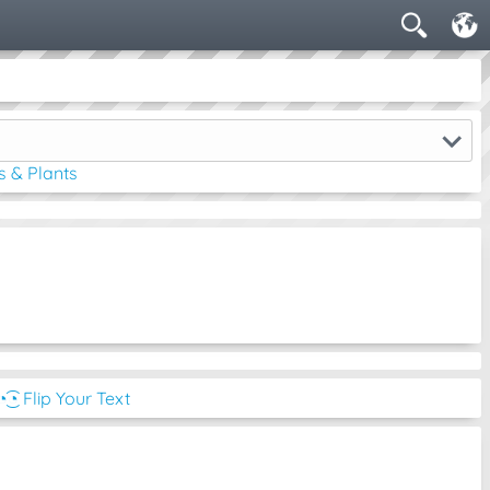
s & Plants
◔͜͡◔ Flip Your Text