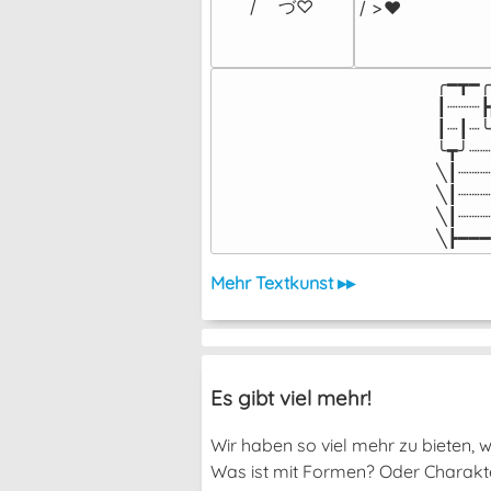
/    づ♡
/ >❤️
╭━┳━╭
┃┈┈┈┣
┃┈┃┈╰
╰┳╯┈┈
╲┃┈┈┈
╲┃┈┈┈
╲┃┈┈┈
╲┣━━━
Mehr Textkunst ▸▸
Es gibt viel mehr!
Wir haben so viel mehr zu bieten, we
Was ist mit Formen? Oder Charakter