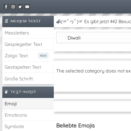
мєιηєм тєкѕт
(☞ﾟヮﾟ)☞ Es gibt jetzt 442 Besuc
Messletters
Diwali
Gespiegelter Text
Zalgo Text
Gestapelten Text
The selected category does not ex
Große Schrift
тєχт-кυηѕт
Emoji
Emoticons
Beliebte Emojis
Symbole