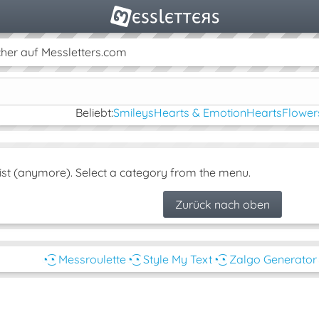
her auf Messletters.com
Beliebt:
Smileys
Hearts & Emotion
Hearts
Flower
ist (anymore). Select a category from the menu.
Zurück nach oben
◔͜͡◔ Messroulette
◔͜͡◔ Style My Text
◔͜͡◔ Zalgo Generator