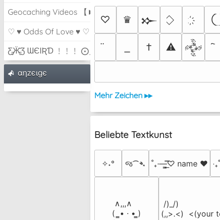
Geocaching Videos 【►】
♡
♛
𒁍
♡ ♥ Odds Of Love ♥ ♡
†
⚠
𒅒
Ƹ̵̡Ӝ̵̨̄Ʒ ƜЄƖƦƊ ﹗﹗﹗ ⨀_⨀
αηzєιgє
Mehr Zeichen ▸▸
Beliebte Textkunst
✧˖°
જ⁀➴
˚₊·—̳͟͞͞♡ name ♥️
‎‧
 ∧,,,∧

 /)_/)

(  ̳• · • ̳)

(,,>.<)  <(your t