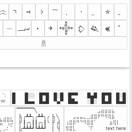
➺
ｼ
･
✮
𒈱
؄
‣
✈
𒀱
𒁷
𒈑
𒌍
𓎖
𓆣
· ¨:⠀

█  █░░ █▀█ █░█ █▀▀  █▄█ █▀█ █░█

. ୨୧⠀
█  █▄▄ █▄█ ▀▄▀ ██▄  ░█░ █▄█ █▄█
▔▔▔▔▔╲

⠀⠀⠀⠀⠀⠀⠀⠀⠀⣠⣶⣶⣶⣦⠀⠀

⠀⠀⠀⠀

▕╮╭┻┻╮╭┻┻╮╭▕╮╲

⠀⠀⣠⣤⣤⣄⣀⣾⣿⠟⠛⠻⢿⣷⠀

⣦⣾⣿⣧

▕╯┃╭╮┃┃╭╮┃╰▕╯╭▏

⢰⣿⡿⠛⠙⠻⣿⣿⠁⠀⠀ ⠀⣶⢿⡇

⠛⠀⡘⠏

▕╭┻┻┻┛┗┻┻┛  ▕  ╰▏

⢿⣿⣇⠀⠀⠀⠈⠏⠀⠀⠀ text here

⣦⣮⠁⠀
