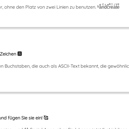
hne den Platz von zwei Linien zu benutzen. ᵇaͤnͨdͬcͤrͣeͭaͥtͮeͤ
Zeichen 🅰️
n Buchstaben, die auch als ASCII-Text bekannt, die gewöhnli
nd fügen Sie sie ein! 🥰