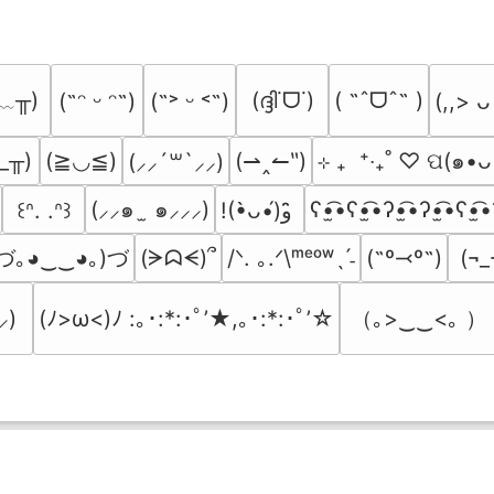
﹏╥)
(ദ്ദി˙ᗜ˙)
( ˶ˆᗜˆ˵ )
(˶ᵔ ᵕ ᵔ˶)
(˶˃ ᵕ ˂˶)
(,,> ᴗ
_╥)
(≧◡≦)
(⇀‸↼‶)
⊹ ₊  ⁺‧₊˚ ♡ ପ(๑•ᴗ
(⸝⸝´꒳`⸝⸝)
(⸝⸝๑  ̫ ๑⸝⸝⸝)
ʕ•̫͡•ʕ•̫͡•ʔ•̫͡•ʔ•̫͡•ʕ•̫͡•
꒰ᐢ. .ᐢ꒱
!(•̀ᴗ•́)و ̑̑
づ｡◕‿‿◕｡)づ
(ᗒᗣᗕ)՞
/ᐠ. ｡.ᐟ\ᵐᵉᵒʷˎˊ˗
(˶º⤙º˶)
(¬_
（｡>‿‿<｡ ）
⸝)
(ﾉ>ω<)ﾉ :｡･:*:･ﾟ’★,｡･:*:･ﾟ’☆