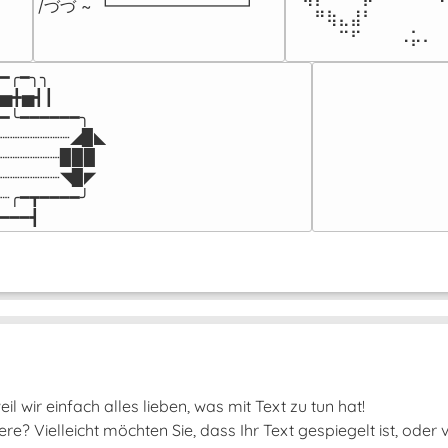
/づづ ~ ┗━━━━━━━━┛
⠀⠀⠛⢷⣄⣼⠃⠀⠀⠀⠀⠀⠀
⠀⠀⠀⠀⠉⠋⠀⠀⠀⠠⡥⠄⠀
━╭━╮╮

▅╋▅┫┃

━╰━━━━━━╮

┈┈┈┈┈┈┈◢▉◣

┈┈┈┈┈┈▉▉▉

┈┈┈┈┈┈◥▉◤

┈╭━┳━━━━╯

━━━┫﻿
il wir einfach alles lieben, was mit Text zu tun hat!
e? Vielleicht möchten Sie, dass Ihr Text gespiegelt ist, oder