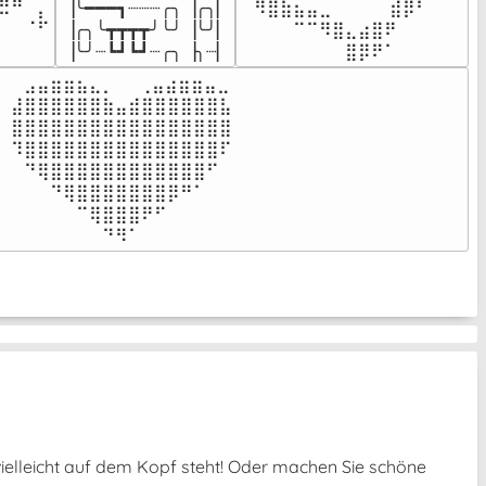
▕╰━━━┓┈┈┈╭╮▕╭╮▏

⠀⠻⣿⣷⣦⣤⣀⠀⠀⠀ ⠀⣾⡿⠃⠀

⠉⠀⠠⡧

▕╭╮╰┳┳┳┳╯╰╯▕╰╯▏

⠀⠀⠀⠀⠉⠉⠻⣿⣄⣴⣿⠟⠀⠀⠀

⠀⠀⠀⠀
▕╰╯┈┗┛┗┛┈╭╮▕╮┈▏
⠀⠀⠀⠀⠀⠀⠀⠀⣿⡿⠟⠁⠀⠀⠀
⠀⣠⣤⣶⣶⣦⣄⡀  ⠀⢀⣤⣴⣶⣶⣤⣀⠀

⣼⣿⣿⣿⣿⣿⣿⣷⣤⣾⣿⣿⣿⣿⣿⣿⣧

⣿⣿⣿⣿⣿⣿⣿⣿⣿⣿⣿⣿⣿⣿⣿⣿⣿

⠹⣿⣿⣿⣿⣿⣿⣿⣿⣿⣿⣿⣿⣿⣿⣿⠏

⠀⠙⢿⣿⣿⣿⣿⣿⣿⣿⣿⣿⣿⣿⣿⠋⠀

⠀⠀⠀⠙⢿⣿⣿⣿⣿⣿⣿⣿⡿⠛⠁⠀⠀

⠀⠀⠀⠀⠀⠉⢿⣿⣿⣿⠟⠋⠀⠀⠀⠀⠀

⠀⠀⠀⠀⠀⠀⠀⠙⠻⠁⠀⠀⠀⠀⠀⠀⠀⠀⠀⠀⠀⠀⠀
 vielleicht auf dem Kopf steht! Oder machen Sie schöne