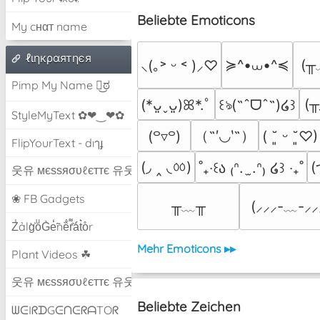
Beliebte Emoticons
My cнαт name
ℓιηкραятηєя
≽^•⩊•^≼
(╥
⸜(｡˃ ᵕ ˂ )⸝♡
Pimp My Name ಠ͜ಠ
(╥
(*ᴗ͈ˬᴗ͈)ꕤ*.ﾟ
꒰ঌ(˶ˆᗜˆ˵)໒꒱
StyleMyText ✿❤‿❤✿
（˶′◡‵˶）
(꒪▿꒪)
( ˘͈ ᵕ ˘͈♡)
FlipYourText - dıๅɟ
(◞ ‸ ◟ㆀ)
(
˚₊‧꒰ა ₍ᐢ.  ̫.ᐢ₎ ໒꒱ ‧₊˚
웃유 мєѕѕяσυℓєттє 유웃
❀ FB Gadgets
╥﹏╥
(⸝⸝⸝-﹏-⸝⸝
Z̾ảlg̀͐oͧG̀e̒̃nȅ̐r͌̑á͑t͛o̊r
Mehr Emoticons ▸▸
Plant Videos ☘
웃유 мєѕѕяσυℓєттє 유웃
Beliebte Zeichen
ᗯᕮIᖇᗪGᕮᑎᕮᖇᗩTOᖇ