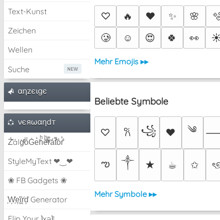
Text-Kunst
♡
🔥
❤️
✨
🌸

Zeichen
🥲
☺️
😍
🍀
👀
☀
Wellen
Mehr Emojis ▸▸
Suche
αηzєιgє
Beliebte Symbole
νєяωαηdт
༄
꧁
♡
♥
𐙚
Z̾̽ảlg̀͐ͭ̽oͧG̀e̒̃nͪȅͪͫ̏̐r͌̑á͑t͌̑͛o̊r̓̐
༒︎
StyleMyText ❤‿❤
ఌ
★
☕︎
✩
ৎ
❀ FB Gadgets ❀
Mehr Symbole ▸▸
͕͗W͕͕͗͗e͕͕͗͗i͕͕͗͗r͕͗d͕͗ Generator
Flip Your ʇxəʇ!