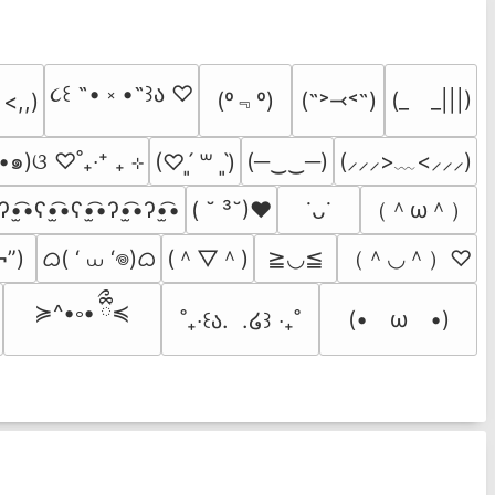
૮꒰ ˶• ༝ •˶꒱ა ♡
(º﹃º)
(˶˃⤙˂˶)
(_　_|||)
 <,,)
•๑)ଓ ♡˚₊‧⁺ ₊ ⊹
(─‿‿─)
(⸝⸝⸝>﹏<⸝⸝⸝)
(♡ˊ͈ ꒳ ˋ͈)
（＾ω＾）
ʔ•̫͡•ʕ•̫͡•ʕ•̫͡•ʔ•̫͡•ʔ•̫͡•
( ˘ ³˘)♥
˙ᴗ˙
ᜊ( ‘ ⩊ ‘𖦹)ᜊ
(＾▽＾)
（＾◡＾）♡
¬”)
≧◡≦
≽^•༚• ྀིྀ≼
(•　ω　•)
˚₊‧꒰ა.  .໒꒱ ‧₊˚