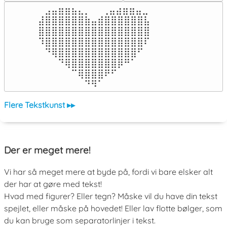
⠀⣠⣤⣶⣶⣦⣄⡀  ⠀⢀⣤⣴⣶⣶⣤⣀⠀

⣼⣿⣿⣿⣿⣿⣿⣷⣤⣾⣿⣿⣿⣿⣿⣿⣧

⣿⣿⣿⣿⣿⣿⣿⣿⣿⣿⣿⣿⣿⣿⣿⣿⣿

⠹⣿⣿⣿⣿⣿⣿⣿⣿⣿⣿⣿⣿⣿⣿⣿⠏

⠀⠙⢿⣿⣿⣿⣿⣿⣿⣿⣿⣿⣿⣿⣿⠋⠀

⠀⠀⠀⠙⢿⣿⣿⣿⣿⣿⣿⣿⡿⠛⠁⠀⠀

⠀⠀⠀⠀⠀⠉⢿⣿⣿⣿⠟⠋⠀⠀⠀⠀⠀

⠀⠀⠀⠀⠀⠀⠀⠙⠻⠁⠀⠀⠀⠀⠀⠀⠀⠀⠀⠀⠀⠀⠀
Flere Tekstkunst ▸▸
Der er meget mere!
Vi har så meget mere at byde på, fordi vi bare elsker alt
der har at gøre med tekst!
Hvad med figurer? Eller tegn? Måske vil du have din tekst
spejlet, eller måske på hovedet! Eller lav flotte bølger, som
du kan bruge som separatorlinjer i tekst.