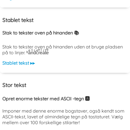
Stablet tekst
Stak to tekster oven på hinanden 📚
Stak to tekster oven på hinanden uden at bruge pladsen
på to linjer. ᵇaͤnͨdͬcͤrͣeͭaͥtͮeͤ
Stablet tekst ▸▸
Stor tekst
Opret enorme tekster med ASCII -tegn 🅰️
Imponer med denne enorme bogstaver, også kendt som
ASCII-tekst, lavet af almindelige tegn på tastaturet. Vælg
mellem over 100 forskellige stilarter!