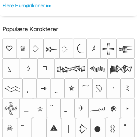
Flere Humørikoner ▸▸
Populære Karakterer
♡
♛
ﾒ
𒁍
𒋲
𒍫
ｼ
𒈙
𒈝
𒁃
➺
✮
･
ﾐ
𒈱
؄
✈
‣
𒅒
𒀭
⛥
☠
⚠
￨
𒁷
𒊹
𒌐