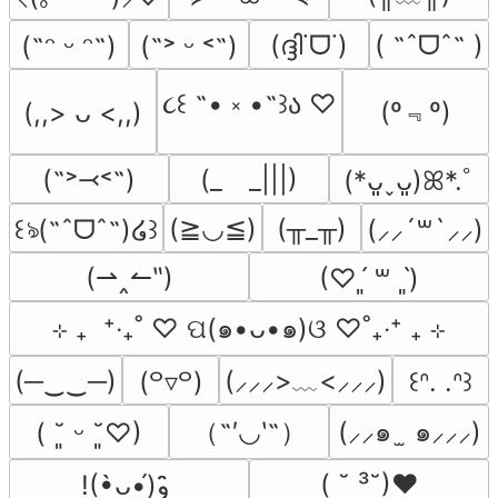
(ദ്ദി˙ᗜ˙)
( ˶ˆᗜˆ˵ )
(˶ᵔ ᵕ ᵔ˶)
(˶˃ ᵕ ˂˶)
૮꒰ ˶• ༝ •˶꒱ა ♡
(º﹃º)
(,,> ᴗ <,,)
(˶˃⤙˂˶)
(_　_|||)
(*ᴗ͈ˬᴗ͈)ꕤ*.ﾟ
(≧◡≦)
(╥_╥)
꒰ঌ(˶ˆᗜˆ˵)໒꒱
(⸝⸝´꒳`⸝⸝)
(⇀‸↼‶)
(♡ˊ͈ ꒳ ˋ͈)
⊹ ₊  ⁺‧₊˚ ♡ ପ(๑•ᴗ•๑)ଓ ♡˚₊‧⁺ ₊ ⊹
(─‿‿─)
(⸝⸝⸝>﹏<⸝⸝⸝)
(꒪▿꒪)
꒰ᐢ. .ᐢ꒱
（˶′◡‵˶）
(⸝⸝๑  ̫ ๑⸝⸝⸝)
( ˘͈ ᵕ ˘͈♡)
( ˘ ³˘)♥
!(•̀ᴗ•́)و ̑̑