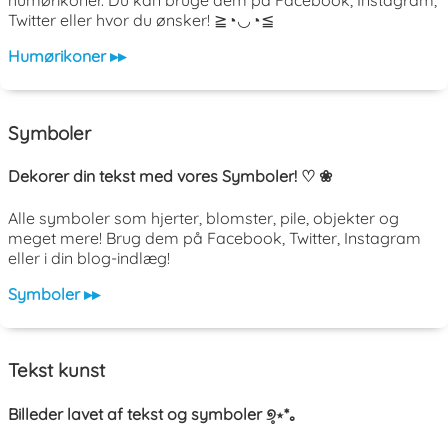
humørikoner. Du kan bruge dem på Facebook, Instagram,
Twitter eller hvor du ønsker! ≧◔◡◔≦
Humørikoner ▸▸
Symboler
Dekorer din tekst med vores Symboler! ♡ ❀
Alle symboler som hjerter, blomster, pile, objekter og
meget mere! Brug dem på Facebook, Twitter, Instagram
eller i din blog-indlæg!
Symboler ▸▸
Tekst kunst
Billeder lavet af tekst og symboler ୭̥⋆*｡