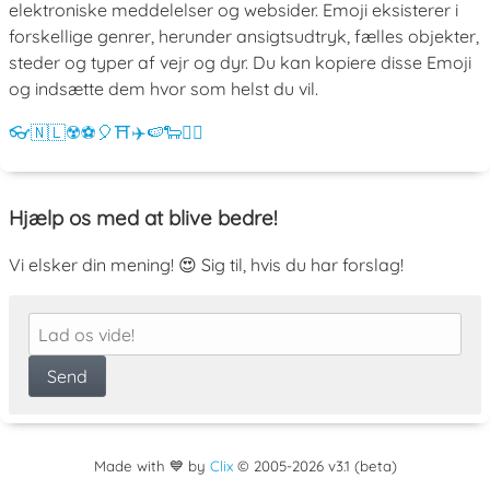
elektroniske meddelelser og websider. Emoji eksisterer i
forskellige genrer, herunder ansigtsudtryk, fælles objekter,
steder og typer af vejr og dyr. Du kan kopiere disse Emoji
og indsætte dem hvor som helst du vil.
👓
🇳🇱
☢️
⚽
🎈
⛩️
✈️
🍉
🐑
💁‍♀️
Hjælp os med at blive bedre!
Vi elsker din mening! 😍 Sig til, hvis du har forslag!
Made with 💙 by
Clix
©
2005
-2026 v3.1 (beta)