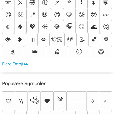
⭐
❗
🪽
⚔️
🤣
🦋
📌
🌷
💬
😉
🥺
📍
💀
😍
🩷
🥲
🥹
👀
🎧
☺️
🍀
💖
☀️
💎
😏
🌊
🤔
❄️
🌟
❥
💋
🫶🏻
🫣
📝
💕
❤️‍🔥
📃
👑
🍒
🙂
😂
Flere Emoji ▸▸
Populære Symboler
༄
꧁
♡
♥
✧
⭒
𐙚
⸻