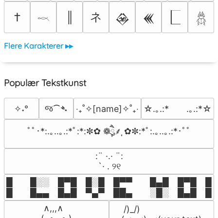
ネ
†
║
𒊲
𒌍
𓎖
𓆣
Flere Karakterer ▸▸
Populær Tekstkunst
જ⁀➴
✧˖°
‎‧₊˚✧[name]✧˚₊‧
☆.｡.:*　　.｡.:*☆
ﾟﾟ･*:.｡..｡.:*ﾟ:*:✼✿ ❁ཻུ۪۪⸙͎ ✿✼:*ﾟ:.｡..｡.:*･ﾟﾟ
⠀:¨ ·.· ¨:⠀

⠀ `· . ୨୧⠀
█  █░░ █▀█ █░█ █▀▀  █▄█ █▀█ █░█
█  █▄▄ █▄█ ▀▄▀ ██▄  ░█░ █▄█ █▄
 ∧,,,∧

 /)_/)
