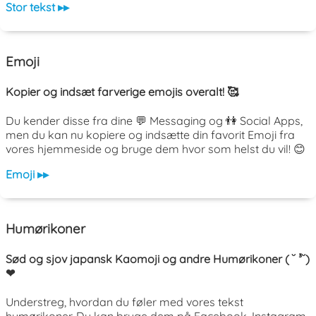
Stor tekst ▸▸
Emoji
Kopier og indsæt farverige emojis overalt! 🥰
Du kender disse fra dine 💬 Messaging og 👫 Social Apps,
men du kan nu kopiere og indsætte din favorit Emoji fra
vores hjemmeside og bruge dem hvor som helst du vil! 😊
Emoji ▸▸
Humørikoner
Sød og sjov japansk Kaomoji og andre Humørikoner ( ˘ ³˘)
❤
Understreg, hvordan du føler med vores tekst