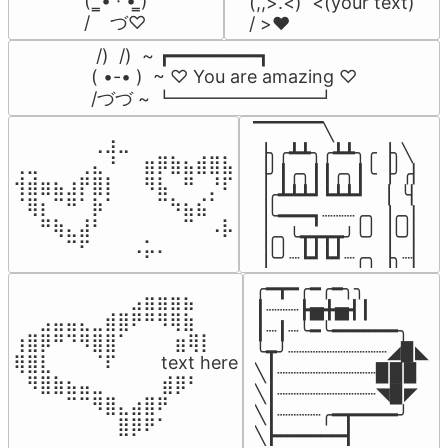
(  ̳• · • ̳)

(,,>.<)  <(your text)

/    づ♡
/ >❤️
 /)  /)  ~ ┏━━━━━━━━┓

( •-• )  ~ ♡ You are amazing ♡

/づづ ~ ┗━━━━━━━━┛
▔▔▔▔▔╲

⠀⠀⠀⠀⠀⠀⢀⣰⣀⠀⠀⠀⠀⠀⠀⠀⠀

▕╮╭┻┻╮╭┻┻╮╭▕╮╲

⢀⣀⠀⠀⠀⢀⣄⠘⠀⠀⣶⡿⣷⣦⣾⣿⣧

▕╯┃╭╮┃┃╭╮┃╰▕╯╭▏

⢺⣾⣶⣦⣰⡟⣿⡇⠀⠀⠻⣧⠀⠛⠀⡘⠏

▕╭┻┻┻┛┗┻┻┛  ▕  ╰▏

⠈⢿⡆⠉⠛⠁⡷⠁⠀⠀⠀⠉⠳⣦⣮⠁⠀

▕╰━━━┓┈┈┈╭╮▕╭╮▏

⠀⠀⠛⢷⣄⣼⠃⠀⠀⠀⠀⠀⠀⠉⠀⠠⡧

▕╭╮╰┳┳┳┳╯╰╯▕╰╯▏

⠀⠀⠀⠀⠉⠋⠀⠀⠀⠠⡥⠄⠀⠀⠀⠀⠀
▕╰╯┈┗┛┗┛┈╭╮▕╮┈▏
╭━┳━╭━╭━╮╮

⠀⠀⠀⠀⠀⠀⠀⠀⠀⣠⣶⣶⣶⣦⠀⠀

┃┈┈┈┣▅╋▅┫┃

⠀⠀⣠⣤⣤⣄⣀⣾⣿⠟⠛⠻⢿⣷⠀

┃┈┃┈╰━╰━━━━━━╮

⢰⣿⡿⠛⠙⠻⣿⣿⠁⠀⠀ ⠀⣶⢿⡇

╰┳╯┈┈┈┈┈┈┈┈┈◢▉◣

⢿⣿⣇⠀⠀⠀⠈⠏⠀⠀⠀ text here

╲┃┈┈┈┈┈┈┈┈┈▉▉▉

⠀⠻⣿⣷⣦⣤⣀⠀⠀⠀ ⠀⣾⡿⠃⠀

╲┃┈┈┈┈┈┈┈┈┈◥▉◤

⠀⠀⠀⠀⠉⠉⠻⣿⣄⣴⣿⠟⠀⠀⠀

╲┃┈┈┈┈╭━┳━━━━╯

⠀⠀⠀⠀⠀⠀⠀⠀⣿⡿⠟⠁⠀⠀⠀
╲┣━━━━━━┫﻿