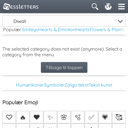
Diwali
Populær:
Smileys
Hearts & Emotion
Hearts
Flowers & Plants
The selected category does not exist (anymore). Select a
category from the menu.
Tilbage til toppen
Humørikoner
Symboler
Zalgo tekst
Tekst kunst
Populær Emoji
♡
🔥
❤️
✨
🌸
🫧
✅
💗
🥰