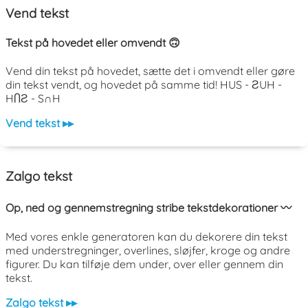
Vend tekst
Tekst på hovedet eller omvendt 🙃
Vend din tekst på hovedet, sætte det i omvendt eller gøre
din tekst vendt, og hovedet på samme tid! HUS - ƧUH -
HႶƧ - S∩H
Vend tekst ▸▸
Zalgo tekst
Op, ned og gennemstregning stribe tekstdekorationer 〰️
Med vores enkle generatoren kan du dekorere din tekst
med understregninger, overlines, sløjfer, kroge og andre
figurer. Du kan tilføje dem under, over eller gennem din
tekst.
Zalgo tekst ▸▸