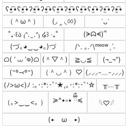
ʕ•̫͡•ʕ•̫͡•ʔ•̫͡•ʔ•̫͡•ʕ•̫͡•ʔ•̫͡•ʕ•̫͡•ʕ•̫͡•ʔ•̫͡•ʔ•̫͡•
（＾ω＾）
(◞ ‸ ◟ㆀ)
˙ᴗ˙
(ᗒᗣᗕ)՞
˚₊‧꒰ა ₍ᐢ.  ̫.ᐢ₎ ໒꒱ ‧₊˚
(づ｡◕‿‿◕｡)づ
/ᐠ. ｡.ᐟ\ᵐᵉᵒʷˎˊ˗
ᜊ( ‘ ⩊ ‘𖦹)ᜊ
(＾▽＾)
≧◡≦
(¬_¬”)
（＾◡＾）♡
(˶º⤙º˶)
(⸝⸝⸝-﹏-⸝⸝⸝)
╥﹏╥
(ﾉ>ω<)ﾉ :｡･:*:･ﾟ’★,｡･:*:･ﾟ’☆
≽^•༚• ྀིྀ≼
（｡>‿‿<｡ ）
𓆩♡𓆪
(•　ω　•)