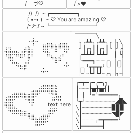
/    づ♡
/ >❤️
 /)  /)  ~ ┏━━━━━━━━┓

( •-• )  ~ ♡ You are amazing ♡

/づづ ~ ┗━━━━━━━━┛
▔▔▔▔▔╲

⠀⠀⠀⠀⠀⠀⢀⣰⣀⠀⠀⠀⠀⠀⠀⠀⠀

▕╮╭┻┻╮╭┻┻╮╭▕╮╲

⢀⣀⠀⠀⠀⢀⣄⠘⠀⠀⣶⡿⣷⣦⣾⣿⣧

▕╯┃╭╮┃┃╭╮┃╰▕╯╭▏

⢺⣾⣶⣦⣰⡟⣿⡇⠀⠀⠻⣧⠀⠛⠀⡘⠏

▕╭┻┻┻┛┗┻┻┛  ▕  ╰▏

⠈⢿⡆⠉⠛⠁⡷⠁⠀⠀⠀⠉⠳⣦⣮⠁⠀

▕╰━━━┓┈┈┈╭╮▕╭╮▏

⠀⠀⠛⢷⣄⣼⠃⠀⠀⠀⠀⠀⠀⠉⠀⠠⡧

▕╭╮╰┳┳┳┳╯╰╯▕╰╯▏

⠀⠀⠀⠀⠉⠋⠀⠀⠀⠠⡥⠄⠀⠀⠀⠀⠀
▕╰╯┈┗┛┗┛┈╭╮▕╮┈▏
╭━┳━╭━╭━╮╮

⠀⠀⠀⠀⠀⠀⠀⠀⠀⣠⣶⣶⣶⣦⠀⠀

┃┈┈┈┣▅╋▅┫┃

⠀⠀⣠⣤⣤⣄⣀⣾⣿⠟⠛⠻⢿⣷⠀

┃┈┃┈╰━╰━━━━━━╮

⢰⣿⡿⠛⠙⠻⣿⣿⠁⠀⠀ ⠀⣶⢿⡇

╰┳╯┈┈┈┈┈┈┈┈┈◢▉◣

⢿⣿⣇⠀⠀⠀⠈⠏⠀⠀⠀ text here

╲┃┈┈┈┈┈┈┈┈┈▉▉▉

⠀⠻⣿⣷⣦⣤⣀⠀⠀⠀ ⠀⣾⡿⠃⠀

╲┃┈┈┈┈┈┈┈┈┈◥▉◤

⠀⠀⠀⠀⠉⠉⠻⣿⣄⣴⣿⠟⠀⠀⠀

╲┃┈┈┈┈╭━┳━━━━╯

⠀⠀⠀⠀⠀⠀⠀⠀⣿⡿⠟⠁⠀⠀⠀
╲┣━━━━━━┫﻿