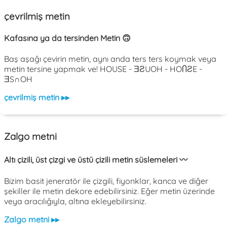
çevrilmiş metin
Kafasına ya da tersinden Metin 🙃
Baş aşağı çevirin metin, aynı anda ters ters koymak veya
metin tersine yapmak ve! HOUSE - ƎƧUOH - HOႶƧE -
ƎS∩OH
çevrilmiş metin ▸▸
Zalgo metni
Altı çizili, üst çizgi ve üstü çizili metin süslemeleri 〰️
Bizim basit jeneratör ile çizgili, fiyonklar, kanca ve diğer
şekiller ile metin dekore edebilirsiniz. Eğer metin üzerinde
veya aracılığıyla, altına ekleyebilirsiniz.
Zalgo metni ▸▸