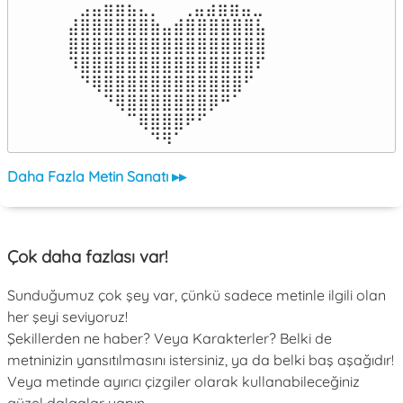
⠀⣠⣤⣶⣶⣦⣄⡀  ⠀⢀⣤⣴⣶⣶⣤⣀⠀

⣼⣿⣿⣿⣿⣿⣿⣷⣤⣾⣿⣿⣿⣿⣿⣿⣧

⣿⣿⣿⣿⣿⣿⣿⣿⣿⣿⣿⣿⣿⣿⣿⣿⣿

⠹⣿⣿⣿⣿⣿⣿⣿⣿⣿⣿⣿⣿⣿⣿⣿⠏

⠀⠙⢿⣿⣿⣿⣿⣿⣿⣿⣿⣿⣿⣿⣿⠋⠀

⠀⠀⠀⠙⢿⣿⣿⣿⣿⣿⣿⣿⡿⠛⠁⠀⠀

⠀⠀⠀⠀⠀⠉⢿⣿⣿⣿⠟⠋⠀⠀⠀⠀⠀

⠀⠀⠀⠀⠀⠀⠀⠙⠻⠁⠀⠀⠀⠀⠀⠀⠀⠀⠀⠀⠀⠀⠀
Daha Fazla Metin Sanatı ▸▸
Çok daha fazlası var!
Sunduğumuz çok şey var, çünkü sadece metinle ilgili olan
her şeyi seviyoruz!
Şekillerden ne haber? Veya Karakterler? Belki de
metninizin yansıtılmasını istersiniz, ya da belki baş aşağıdır!
Veya metinde ayırıcı çizgiler olarak kullanabileceğiniz
güzel dalgalar yapın.