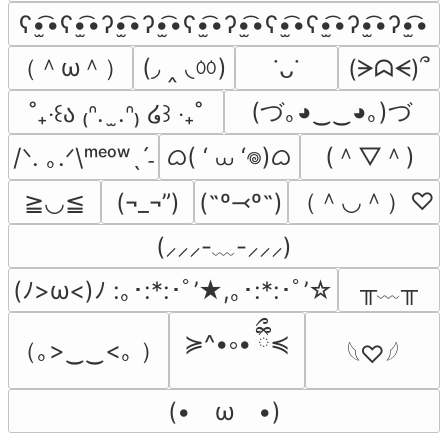
ʕ•̫͡•ʕ•̫͡•ʔ•̫͡•ʔ•̫͡•ʕ•̫͡•ʔ•̫͡•ʕ•̫͡•ʕ•̫͡•ʔ•̫͡•ʔ•̫͡•
（＾ω＾）
(◞ ‸ ◟ㆀ)
(ᗒᗣᗕ)՞
˙ᴗ˙
(づ｡◕‿‿◕｡)づ
˚₊‧꒰ა ₍ᐢ.  ̫.ᐢ₎ ໒꒱ ‧₊˚
ᜊ( ‘ ⩊ ‘𖦹)ᜊ
(＾▽＾)
/ᐠ. ｡.ᐟ\ᵐᵉᵒʷˎˊ˗
（＾◡＾）♡
≧◡≦
(¬_¬”)
(˶º⤙º˶)
(⸝⸝⸝-﹏-⸝⸝⸝)
╥﹏╥
(ﾉ>ω<)ﾉ :｡･:*:･ﾟ’★,｡･:*:･ﾟ’☆
≽^•༚• ྀིྀ≼
（｡>‿‿<｡ ）
𓆩♡𓆪
(•　ω　•)