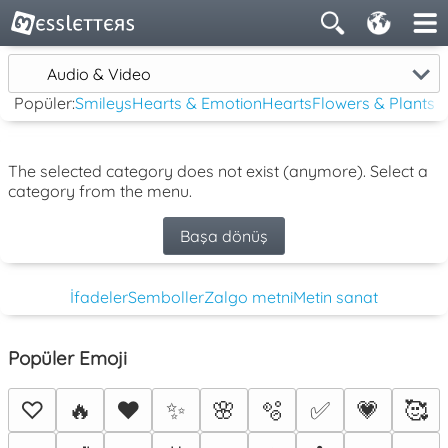
Audio & Video
Popüler:
Smileys
Hearts & Emotion
Hearts
Flowers & Plants
The selected category does not exist (anymore). Select a
category from the menu.
Başa dönüş
İfadeler
Semboller
Zalgo metni
Metin sanat
Popüler Emoji
♡
🔥
❤️
✨
🌸
🫧
✅
💗
🥰