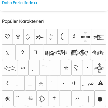
Daha Fazla İfade ▸▸
Popüler Karakterleri
♡
♛
ﾒ
𒁍
𒋲
𒍫
ｼ
𒈙
𒁃
𒈝
➺
✮
･
𒈱
𒅒
؄
ﾐ
‣
✈
⚠
⛥
ネ
☠
†
𒀭
𒁷
￨
𒊹