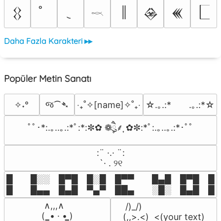
║
𒌐
𒊲
𒌍
𓎖
Daha Fazla Karakteri ▸▸
Popüler Metin Sanatı
જ⁀➴
✧˖°
‎‧₊˚✧[name]✧˚₊‧
☆.｡.:*　　.｡.:*☆
ﾟﾟ･*:.｡..｡.:*ﾟ:*:✼✿ ❁ཻུ۪۪⸙͎ ✿✼:*ﾟ:.｡..｡.:*･ﾟﾟ
⠀:¨ ·.· ¨:⠀

⠀ `· . ୨୧⠀
█  █░░ █▀█ █░█ █▀▀  █▄█ █▀█ █░█
█  █▄▄ █▄█ ▀▄▀ ██▄  ░█░ █▄█ █▄
 ∧,,,∧

 /)_/)

(  ̳• · • ̳)

(,,>.<)  <(your text)
