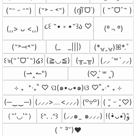
(ദ്ദി˙ᗜ˙)
( ˶ˆᗜˆ˵ )
(˶ᵔ ᵕ ᵔ˶)
(˶˃ ᵕ ˂˶)
૮꒰ ˶• ༝ •˶꒱ა ♡
(º﹃º)
(,,> ᴗ <,,)
(˶˃⤙˂˶)
(_　_|||)
(*ᴗ͈ˬᴗ͈)ꕤ*.ﾟ
(≧◡≦)
(╥_╥)
꒰ঌ(˶ˆᗜˆ˵)໒꒱
(⸝⸝´꒳`⸝⸝)
(⇀‸↼‶)
(♡ˊ͈ ꒳ ˋ͈)
⊹ ₊  ⁺‧₊˚ ♡ ପ(๑•ᴗ•๑)ଓ ♡˚₊‧⁺ ₊ ⊹
(─‿‿─)
(⸝⸝⸝>﹏<⸝⸝⸝)
(꒪▿꒪)
( ˘͈ ᵕ ˘͈♡)
（˶′◡‵˶）
(⸝⸝๑  ̫ ๑⸝⸝⸝)
꒰ᐢ. .ᐢ꒱
!(•̀ᴗ•́)و ̑̑
( ˘ ³˘)♥