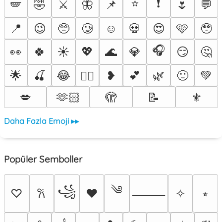
⭐
❗
🪽
🤣
⚔️
🦋
📌
🌷
💬
📍
😉
🥺
🥲
☺️
💀
😍
🩷
🥹
🎧
👀
🍀
☀️
💖
🌊
💎
😏
🤔
🌟
🍒
😂
❥
💕
🌿
🙂
💚
❤️‍🔥
💋
🫶🏻
🫣
📝
⚜️
Daha Fazla Emoji ▸▸
Popüler Semboller
༄
꧁
♡
♥
✧
⭒
𐙚
⸻