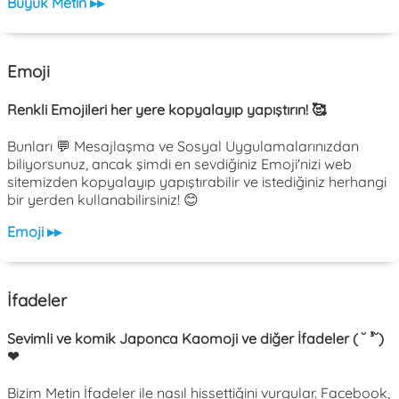
Büyük Metin ▸▸
Emoji
Renkli Emojileri her yere kopyalayıp yapıştırın! 🥰
Bunları 💬 Mesajlaşma ve Sosyal Uygulamalarınızdan
biliyorsunuz, ancak şimdi en sevdiğiniz Emoji'nizi web
sitemizden kopyalayıp yapıştırabilir ve istediğiniz herhangi
bir yerden kullanabilirsiniz! 😊
Emoji ▸▸
İfadeler
Sevimli ve komik Japonca Kaomoji ve diğer İfadeler ( ˘ ³˘)
❤
Bizim Metin İfadeler ile nasıl hissettiğini vurgular. Facebook,