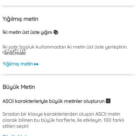
Yığılmış metin
İki metin üst üste yığını 📚
İki satır boşluk kullanmadan iki metin üst üste yerleştirin.
ᵇaͤnͨdͬcͤrͣeͭaͥtͮeͤ
Yığılmış metin ▸▸
Büyük Metin
ASCII karakterleriyle büyük metinler oluşturun 🅰️
Sıradan bir klavye karakterlerden oluşan ASCII metin
olarak bilinen bu büyük harflerle, ile etkileyin. 100 farklı
stilleri seçin!