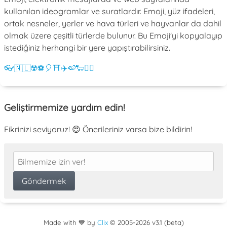
kullanılan ideogramlar ve suratlardır. Emoji, yüz ifadeleri,
ortak nesneler, yerler ve hava türleri ve hayvanlar da dahil
olmak üzere çeşitli türlerde bulunur. Bu Emoji'yi kopyalayıp
istediğiniz herhangi bir yere yapıştırabilirsiniz.
👓
🇳🇱
☢️
⚽
🎈
⛩️
✈️
🍉
🐑
💁‍♀️
Geliştirmemize yardım edin!
Fikrinizi seviyoruz! 😍 Önerileriniz varsa bize bildirin!
Made with 💙 by
Clix
©
2005
-2026 v3.1 (beta)