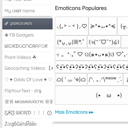
Emoticons Populares
My cнαт name
ραяcєιяσѕ
≽^•⩊•^≼
(╥
⸜(｡˃ ᵕ ˂ )⸝♡
❀ FB Gadgets
(*ᴗ͈ˬᴗ͈)ꕤ*.ﾟ
꒰ঌ(˶ˆᗜˆ˵)໒꒱
ᗯᕮIᖇᗪGᕮᑎᕮᖇᗩTOᖇ
⊹ ₊  ⁺‧₊˚ ♡ ପ(๑•ᴗ•๑)ଓ ♡˚₊‧
Plant Videos ☘
ʕ•̫͡•ʕ•̫͡•ʔ•̫͡•ʔ•̫͡•ʕ•̫͡•ʔ•̫͡•ʕ•̫͡•ʕ•̫
Geocaching Videos 【►】
ᜊ( ‘ ⩊ ‘𖦹)ᜊ
/ᐠ. ｡.ᐟ\ᵐᵉᵒʷˎˊ˗
♡ ♥ Odds Of Love ♥ ♡
FlipYourText - dıๅɟ
(•　ω　•)
웃유 мєѕѕяσυℓєттє 유웃
Mais Emoticons ▸▸
Ƹ̵̡Ӝ̵̨̄Ʒ ƜЄƖƦƊ ﹗﹗﹗ ⨀_⨀
Z̾ảlg̀͐oͧG̀e̒̃nȅ̐r͌̑á͑t͛o̊r