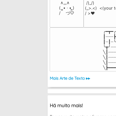
 ∧,,,∧

 /)_/)

(  ̳• · • ̳)

(,,>.<)  <(your t
/    づ♡
/ >❤️
╭━┳━╭
┃┈┈┈┣
┃┈┃┈╰
╰┳╯┈┈
╲┃┈┈┈
╲┃┈┈┈
╲┃┈┈┈
╲┣━━━
Mais Arte de Texto ▸▸
Há muito mais!