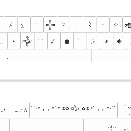
ﾒ
ｼ
ﾐ
･
✮
𒋲

‣
⋟
𒅒
𒊹
𒀭
⠀:¨ ·.
ﾟﾟ･*:.｡..｡.:*ﾟ:*:✼✿ ❁ཻུ۪۪⸙͎ ✿✼:*ﾟ:.｡..｡.:*･ﾟﾟ
｡.:*　　.｡.:*☆
⠀ `· 
⠀⠀⠀⠀⠀⠀⢀⣰⣀⠀⠀⠀⠀