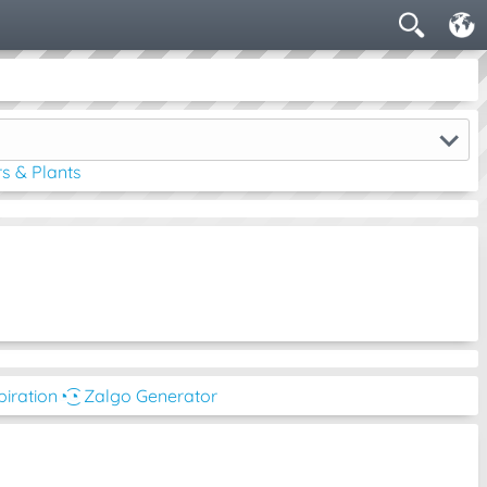
s & Plants
piration
◔͜͡◔ Zalgo Generator