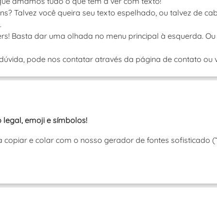
que amamos tudo o que tem a ver com texto!
s? Talvez você queira seu texto espelhado, ou talvez de ca
.
rs! Basta dar uma olhada no menu principal à esquerda. Ou 
úvida, pode nos contatar através da página de contato ou vi
 legal, emoji e símbolos!
ra copiar e colar com o nosso gerador de fontes sofisticado 