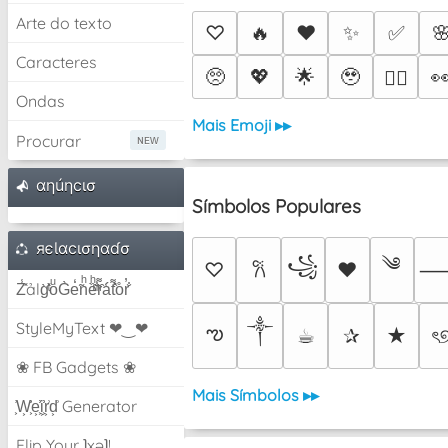
Arte do texto
♡
🔥
❤️
✨
✅

Caracteres
🥺
💖
🌟
🥹

❤️‍🔥
Ondas
Mais Emoji ▸▸
Procurar
αηúηcισ
Símbolos Populares
яєƖαcισηαɗσ
༄
꧁
♡
♥
𐙚
Z̾̽ảlg̀͐ͭ̽oͧG̀e̒̃nͪȅͪͫ̏̐r͌̑á͑t͌̑͛o̊r̓̐
༒︎
StyleMyText ❤‿❤
ఌ
☕︎
✰
★
ৎ
❀ FB Gadgets ❀
Mais Símbolos ▸▸
͕͗W͕͕͗͗e͕͕͗͗i͕͕͗͗r͕͗d͕͗ Generator
Flip Your ʇxəʇ!