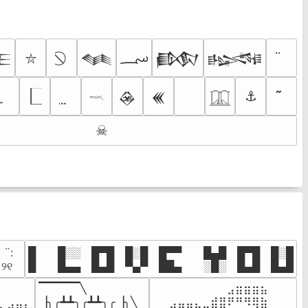
؄

𒈝
𒁃
𒈙
⛥
⚓
𒊲
𒌍
𓎖
𓉳
☠
· ¨:⠀

█  █░░ █▀█ █░█ █▀▀  █▄█ █▀█ █░█

. ୨୧⠀
█  █▄▄ █▄█ ▀▄▀ ██▄  ░█░ █▄█ █▄█
▔▔▔▔▔╲

⠀⠀⠀⠀⠀⠀⠀⠀⠀⣠⣶⣶⣶⣦⠀⠀

⠀⠀⠀⠀

▕╮╭┻┻╮╭┻┻╮╭▕╮╲

⠀⠀⣠⣤⣤⣄⣀⣾⣿⠟⠛⠻⢿⣷⠀
