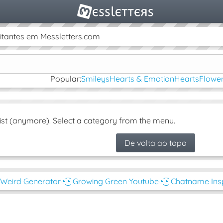
itantes em Messletters.com
Popular:
Smileys
Hearts & Emotion
Hearts
Flower
ist (anymore). Select a category from the menu.
De volta ao topo
◔ Weird Generator
◔͜͡◔ Growing Green Youtube
◔͜͡◔ Chatname Ins