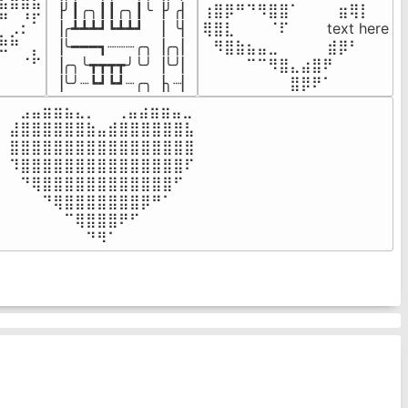
⣦⣾⣿⣧

▕╯┃╭╮┃┃╭╮┃╰▕╯╭▏

⢰⣿⡿⠛⠙⠻⣿⣿⠁⠀⠀ ⠀⣶⢿⡇

⠛⠀⡘⠏

▕╭┻┻┻┛┗┻┻┛  ▕  ╰▏

⢿⣿⣇⠀⠀⠀⠈⠏⠀⠀⠀ text here

⣦⣮⠁⠀

▕╰━━━┓┈┈┈╭╮▕╭╮▏

⠀⠻⣿⣷⣦⣤⣀⠀⠀⠀ ⠀⣾⡿⠃⠀

⠉⠀⠠⡧

▕╭╮╰┳┳┳┳╯╰╯▕╰╯▏

⠀⠀⠀⠀⠉⠉⠻⣿⣄⣴⣿⠟⠀⠀⠀

⠀⠀⠀⠀
▕╰╯┈┗┛┗┛┈╭╮▕╮┈▏
⠀⠀⠀⠀⠀⠀⠀⠀⣿⡿⠟⠁⠀⠀⠀
⠀⣠⣤⣶⣶⣦⣄⡀  ⠀⢀⣤⣴⣶⣶⣤⣀⠀

⣼⣿⣿⣿⣿⣿⣿⣷⣤⣾⣿⣿⣿⣿⣿⣿⣧

⣿⣿⣿⣿⣿⣿⣿⣿⣿⣿⣿⣿⣿⣿⣿⣿⣿

⠹⣿⣿⣿⣿⣿⣿⣿⣿⣿⣿⣿⣿⣿⣿⣿⠏

⠀⠙⢿⣿⣿⣿⣿⣿⣿⣿⣿⣿⣿⣿⣿⠋⠀

⠀⠀⠀⠙⢿⣿⣿⣿⣿⣿⣿⣿⡿⠛⠁⠀⠀

⠀⠀⠀⠀⠀⠉⢿⣿⣿⣿⠟⠋⠀⠀⠀⠀⠀

⠀⠀⠀⠀⠀⠀⠀⠙⠻⠁⠀⠀⠀⠀⠀⠀⠀⠀⠀⠀⠀⠀⠀