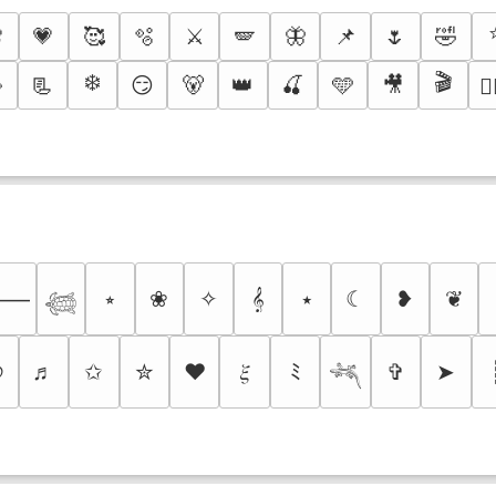

💗
🥰
🫧
⚔️
🪽
🦋
📌
🌷
🤣
❄️
🎬

📃
😏
🐻
👑
🍒
🩵
🎥
🐦‍
⭒
❀
✧
𝄞
⭑
☾
❥
❦
⸻
𓆉
୭
♬
✩
✮
❤
𝜉
ﾐ
✞
➤
𓆈