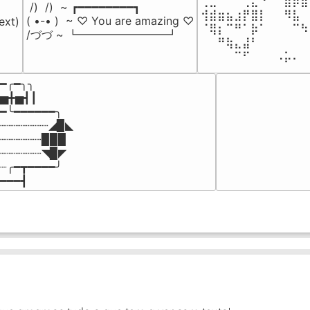
⢀⣀⠀⠀⠀⢀⣄⠘⠀⠀⣶⡿⣷
 /)  /)  ~ ┏━━━━━━━━┓

⢺⣾⣶⣦⣰⡟⣿⡇⠀⠀⠻⣧⠀
( •-• )  ~ ♡ You are amazing ♡

ext)

⠈⢿⡆⠉⠛⠁⡷⠁⠀⠀⠀⠉⠳
/づづ ~ ┗━━━━━━━━┛
⠀⠀⠛⢷⣄⣼⠃⠀⠀⠀⠀⠀⠀
⠀⠀⠀⠀⠉⠋⠀⠀⠀⠠⡥⠄⠀
━╭━╮╮

▅╋▅┫┃

━╰━━━━━━╮

┈┈┈┈┈┈┈◢▉◣

┈┈┈┈┈┈▉▉▉

┈┈┈┈┈┈◥▉◤

┈╭━┳━━━━╯

━━━┫﻿