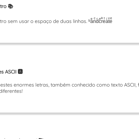
tro 📚
sem usar o espaço de duas linhas. ᵇaͤnͨdͬcͤrͣeͭaͥtͮeͤ
 ASCII 🅰️
tes enormes letras, também conhecido como texto ASCII, f
diferentes!