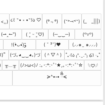
૮꒰ ˶• ༝ •˶꒱ა ♡
(º﹃º)
(˶˃⤙˂˶)
(_　_|||)
 <,,)
(⇀‸↼‶)
(─‿‿─)
( ˘͈ ᵕ ˘͈♡)
(꒪▿꒪)
( ˘ ³˘)♥
(⸝⸝๑  ̫ ๑⸝⸝⸝)
!(•̀ᴗ•́)و ̑̑
(づ｡◕‿‿◕｡)づ
(＾▽＾)
)՞
˚₊‧꒰ა ₍ᐢ.  ̫.ᐢ₎ ໒꒱ ‧₊˚
╥﹏╥
)
(ﾉ>ω<)ﾉ :｡･:*:･ﾟ’★,｡･:*:･ﾟ’☆
𓆩♡𓆪
≽^•༚• ྀིྀ≼