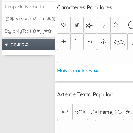
Pimp My Name ಠ͜ಠ
Caracteres Populares
웃유 мєѕѕяσυℓєттє 유웃
♡
♛
𒁍
StyleMyText ✿❤‿❤✿
ネ
✈
➺
𒈱
αηúηcισ
Mais Caracteres ▸▸
Arte de Texto Popular
✧˖°
જ⁀➴
‎‧₊˚✧[name]✧˚₊‧
☆.