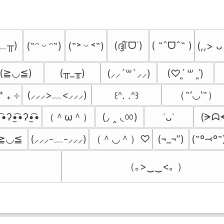
﹏╥)
(ദ്ദി˙ᗜ˙)
( ˶ˆᗜˆ˵ )
(˶ᵔ ᵕ ᵔ˶)
(˶˃ ᵕ ˂˶)
(,,> ᴗ
(≧◡≦)
(╥_╥)
(⸝⸝´꒳`⸝⸝)
(♡ˊ͈ ꒳ ˋ͈)
（˶′◡‵˶）
⁺ ₊ ⊹
(⸝⸝⸝>﹏<⸝⸝⸝)
꒰ᐢ. .ᐢ꒱
（＾ω＾）
(◞ ‸ ◟ㆀ)
͡•ʔ•̫͡•ʔ•̫͡•
(ᗒᗣᗕ
˙ᴗ˙
（＾◡＾）♡
≧◡≦
(⸝⸝⸝-﹏-⸝⸝⸝)
(¬_¬”)
(˶º⤙º˶
（｡>‿‿<｡ ）