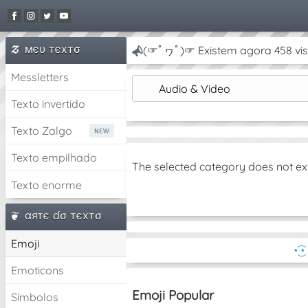
мєυ тєxтσ
(☞ﾟヮﾟ)☞ Existem agora 458 vis
Messletters
Audio & Video
Texto invertido
Texto Zalgo
Texto empilhado
The selected category does not ex
Texto enorme
αятє ɗσ тєxтσ
Emoji
◔͜͡
Emoticons
Emoji Popular
Símbolos