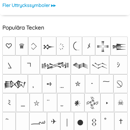
Fler Uttryckssymboler ▸▸
Populära Tecken
♡
♛
ﾒ
𒁍
𒋲
𒍫
ｼ
𒈙
𒈝
𒈱
➺
✮
･
𒁃
ﾐ
‣
☠
𒀭
𒅒
⛥
؄
✈
†
￨
𒊹
𒌐