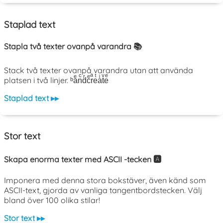
Staplad text
Stapla två texter ovanpå varandra 📚
Stack två texter ovanpå varandra utan att använda
platsen i två linjer. ᵇaͤnͨdͬcͤrͣeͭaͥtͮeͤ
Staplad text ▸▸
Stor text
Skapa enorma texter med ASCII -tecken 🅰️
Imponera med denna stora bokstäver, även känd som
ASCII-text, gjorda av vanliga tangentbordstecken. Välj
bland över 100 olika stilar!
Stor text ▸▸