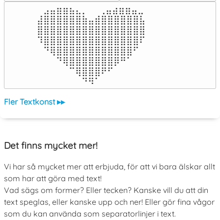
⠀⣠⣤⣶⣶⣦⣄⡀  ⠀⢀⣤⣴⣶⣶⣤⣀⠀

⣼⣿⣿⣿⣿⣿⣿⣷⣤⣾⣿⣿⣿⣿⣿⣿⣧

⣿⣿⣿⣿⣿⣿⣿⣿⣿⣿⣿⣿⣿⣿⣿⣿⣿

⠹⣿⣿⣿⣿⣿⣿⣿⣿⣿⣿⣿⣿⣿⣿⣿⠏

⠀⠙⢿⣿⣿⣿⣿⣿⣿⣿⣿⣿⣿⣿⣿⠋⠀

⠀⠀⠀⠙⢿⣿⣿⣿⣿⣿⣿⣿⡿⠛⠁⠀⠀

⠀⠀⠀⠀⠀⠉⢿⣿⣿⣿⠟⠋⠀⠀⠀⠀⠀

⠀⠀⠀⠀⠀⠀⠀⠙⠻⠁⠀⠀⠀⠀⠀⠀⠀⠀⠀⠀⠀⠀⠀
Fler Textkonst ▸▸
Det finns mycket mer!
Vi har så mycket mer att erbjuda, för att vi bara älskar allt
som har att göra med text!
Vad sägs om former? Eller tecken? Kanske vill du att din
text speglas, eller kanske upp och ner! Eller gör fina vågor
som du kan använda som separatorlinjer i text.