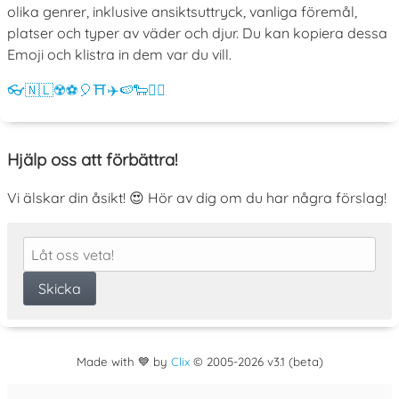
olika genrer, inklusive ansiktsuttryck, vanliga föremål,
platser och typer av väder och djur. Du kan kopiera dessa
Emoji och klistra in dem var du vill.
👓
🇳🇱
☢️
⚽
🎈
⛩️
✈️
🍉
🐑
💁‍♀️
Hjälp oss att förbättra!
Vi älskar din åsikt! 😍 Hör av dig om du har några förslag!
Made with 💙 by
Clix
©
2005
-2026 v3.1 (beta)