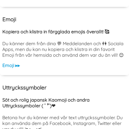
Emoji
Kopiera och klistra in färgglada emojis överallt! 🥰
Du känner dem från dina 💬 Meddelanden och 👫 Sociala
Apps, men du kan nu kopiera och klistra in din favorit
Emoji från vår hemsida och använd dem var du än vill! 😊
Emoji ▸▸
Uttryckssymboler
Söt och rolig japansk Kaomoji och andra
Uttryckssymboler ( ˘ ³˘)❤
Betona hur du känner med vår text uttryckssymboler. Du
kan använda dem på Facebook, Instagram, Twitter eller