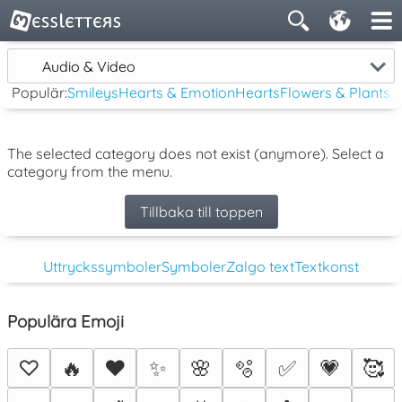
Audio & Video
Populär:
Smileys
Hearts & Emotion
Hearts
Flowers & Plants
The selected category does not exist (anymore). Select a
category from the menu.
Tillbaka till toppen
Uttryckssymboler
Symboler
Zalgo text
Textkonst
Populära Emoji
♡
🔥
❤️
✨
🌸
🫧
✅
💗
🥰