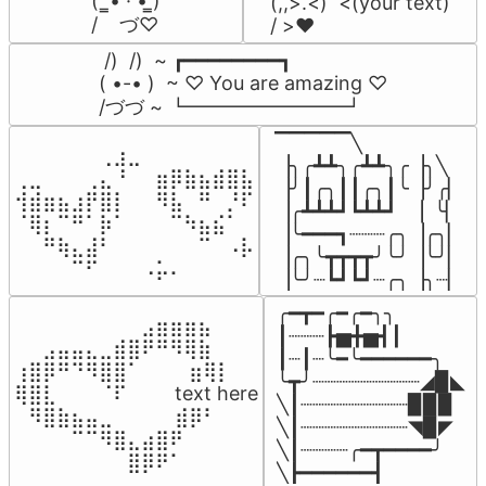
(  ̳• · • ̳)

(,,>.<)  <(your text)

/    づ♡
/ >❤️
 /)  /)  ~ ┏━━━━━━━━┓

( •-• )  ~ ♡ You are amazing ♡

/づづ ~ ┗━━━━━━━━┛
▔▔▔▔▔╲

⠀⠀⠀⠀⠀⠀⢀⣰⣀⠀⠀⠀⠀⠀⠀⠀⠀

▕╮╭┻┻╮╭┻┻╮╭▕╮╲

⢀⣀⠀⠀⠀⢀⣄⠘⠀⠀⣶⡿⣷⣦⣾⣿⣧

▕╯┃╭╮┃┃╭╮┃╰▕╯╭▏

⢺⣾⣶⣦⣰⡟⣿⡇⠀⠀⠻⣧⠀⠛⠀⡘⠏

▕╭┻┻┻┛┗┻┻┛  ▕  ╰▏

⠈⢿⡆⠉⠛⠁⡷⠁⠀⠀⠀⠉⠳⣦⣮⠁⠀

▕╰━━━┓┈┈┈╭╮▕╭╮▏

⠀⠀⠛⢷⣄⣼⠃⠀⠀⠀⠀⠀⠀⠉⠀⠠⡧

▕╭╮╰┳┳┳┳╯╰╯▕╰╯▏

⠀⠀⠀⠀⠉⠋⠀⠀⠀⠠⡥⠄⠀⠀⠀⠀⠀
▕╰╯┈┗┛┗┛┈╭╮▕╮┈▏
╭━┳━╭━╭━╮╮

⠀⠀⠀⠀⠀⠀⠀⠀⠀⣠⣶⣶⣶⣦⠀⠀

┃┈┈┈┣▅╋▅┫┃

⠀⠀⣠⣤⣤⣄⣀⣾⣿⠟⠛⠻⢿⣷⠀

┃┈┃┈╰━╰━━━━━━╮

⢰⣿⡿⠛⠙⠻⣿⣿⠁⠀⠀ ⠀⣶⢿⡇

╰┳╯┈┈┈┈┈┈┈┈┈◢▉◣

⢿⣿⣇⠀⠀⠀⠈⠏⠀⠀⠀ text here

╲┃┈┈┈┈┈┈┈┈┈▉▉▉

⠀⠻⣿⣷⣦⣤⣀⠀⠀⠀ ⠀⣾⡿⠃⠀

╲┃┈┈┈┈┈┈┈┈┈◥▉◤

⠀⠀⠀⠀⠉⠉⠻⣿⣄⣴⣿⠟⠀⠀⠀

╲┃┈┈┈┈╭━┳━━━━╯

⠀⠀⠀⠀⠀⠀⠀⠀⣿⡿⠟⠁⠀⠀⠀
╲┣━━━━━━┫﻿