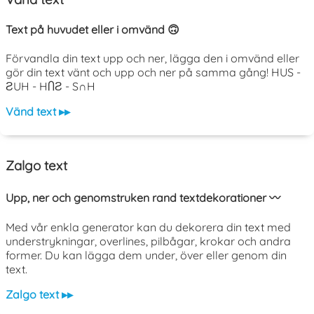
Text på huvudet eller i omvänd 🙃
Förvandla din text upp och ner, lägga den i omvänd eller
gör din text vänt och upp och ner på samma gång! HUS -
ƧUH - HႶƧ - S∩H
Vänd text ▸▸
Zalgo text
Upp, ner och genomstruken rand textdekorationer 〰️
Med vår enkla generator kan du dekorera din text med
understrykningar, overlines, pilbågar, krokar och andra
former. Du kan lägga dem under, över eller genom din
text.
Zalgo text ▸▸