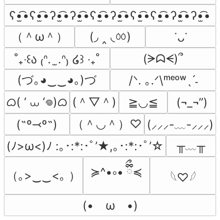
ʕ•̫͡•ʕ•̫͡•ʔ•̫͡•ʔ•̫͡•ʕ•̫͡•ʔ•̫͡•ʕ•̫͡•ʕ•̫͡•ʔ•̫͡•ʔ•̫͡•
（＾ω＾）
(◞ ‸ ◟ㆀ)
˙ᴗ˙
(ᗒᗣᗕ)՞
˚₊‧꒰ა ₍ᐢ.  ̫.ᐢ₎ ໒꒱ ‧₊˚
(づ｡◕‿‿◕｡)づ
/ᐠ. ｡.ᐟ\ᵐᵉᵒʷˎˊ˗
ᜊ( ‘ ⩊ ‘𖦹)ᜊ
(＾▽＾)
≧◡≦
(¬_¬”)
（＾◡＾）♡
(˶º⤙º˶)
(⸝⸝⸝-﹏-⸝⸝⸝)
╥﹏╥
(ﾉ>ω<)ﾉ :｡･:*:･ﾟ’★,｡･:*:･ﾟ’☆
≽^•༚• ྀིྀ≼
（｡>‿‿<｡ ）
𓆩♡𓆪
(•　ω　•)