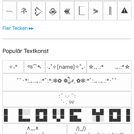
ネ
⋟
║
⚠
𒁷
𒊲
𒌍
𓎖
Fler Tecken ▸▸
Populär Textkonst
જ⁀➴
✧˖°
‎‧₊˚✧[name]✧˚₊‧
☆.｡.:*　　.｡.:*☆
ﾟﾟ･*:.｡..｡.:*ﾟ:*:✼✿ ❁ཻུ۪۪⸙͎ ✿✼:*ﾟ:.｡..｡.:*･ﾟﾟ
⠀:¨ ·.· ¨:⠀

⠀ `· . ୨୧⠀
█  █░░ █▀█ █░█ █▀▀  █▄█ █▀█ █░█
█  █▄▄ █▄█ ▀▄▀ ██▄  ░█░ █▄█ █▄
 ∧,,,∧

 /)_/)
