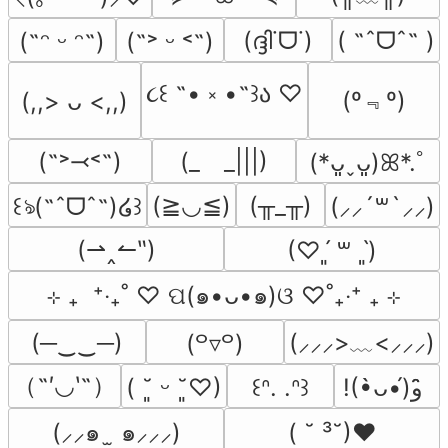
(ദ്ദി˙ᗜ˙)
( ˶ˆᗜˆ˵ )
(˶ᵔ ᵕ ᵔ˶)
(˶˃ ᵕ ˂˶)
૮꒰ ˶• ༝ •˶꒱ა ♡
(º﹃º)
(,,> ᴗ <,,)
(˶˃⤙˂˶)
(_　_|||)
(*ᴗ͈ˬᴗ͈)ꕤ*.ﾟ
(≧◡≦)
(╥_╥)
꒰ঌ(˶ˆᗜˆ˵)໒꒱
(⸝⸝´꒳`⸝⸝)
(⇀‸↼‶)
(♡ˊ͈ ꒳ ˋ͈)
⊹ ₊  ⁺‧₊˚ ♡ ପ(๑•ᴗ•๑)ଓ ♡˚₊‧⁺ ₊ ⊹
(─‿‿─)
(⸝⸝⸝>﹏<⸝⸝⸝)
(꒪▿꒪)
（˶′◡‵˶）
( ˘͈ ᵕ ˘͈♡)
꒰ᐢ. .ᐢ꒱
!(•̀ᴗ•́)و ̑̑
(⸝⸝๑  ̫ ๑⸝⸝⸝)
( ˘ ³˘)♥