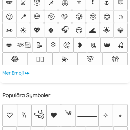
⭐
❗
🪽
⚔️
🤣
📌
🦋
🌷
💬
😉
📍
💀
🥺
🩷
🥲
🥹
😍
☺️
🎧
👀
☀️
💖
🍀
😏
🌊
🌟
💎
❄️
💋
🫶🏻
📝
🤔
❥
📃
👑
🍒
😂
💫
🐻
🫣
❤️‍🔥
Mer Emoji ▸▸
Populära Symboler
༄
꧁
♡
♥
✧
⭒
𐙚
⸻