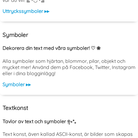
var du vill! ≧◔◡◔≦
Uttryckssymboler ▸▸
Symboler
Dekorera din text med våra symboler! ♡ ❀
Alla symboler som hjärtan, blommor, pilar, objekt och
mycket mer! Använd dem på Facebook, Twitter, Instagram
eller i dina blogginlägg!
Symboler ▸▸
Textkonst
Tavlor av text och symboler ୭̥⋆*｡
Text konst, även kallad ASCII-konst, är bilder som skapas