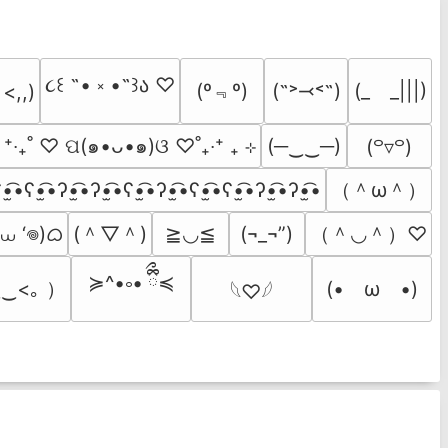
૮꒰ ˶• ༝ •˶꒱ა ♡
(º﹃º)
(˶˃⤙˂˶)
(_　_|||)
 <,,)
  ⁺‧₊˚ ♡ ପ(๑•ᴗ•๑)ଓ ♡˚₊‧⁺ ₊ ⊹
(─‿‿─)
(꒪▿꒪)
（＾ω＾）
•̫͡•ʕ•̫͡•ʔ•̫͡•ʔ•̫͡•ʕ•̫͡•ʔ•̫͡•ʕ•̫͡•ʕ•̫͡•ʔ•̫͡•ʔ•̫͡•
 ⩊ ‘𖦹)ᜊ
(＾▽＾)
（＾◡＾）♡
≧◡≦
(¬_¬”)
≽^•༚• ྀིྀ≼
‿<｡ ）
(•　ω　•)
𓆩♡𓆪