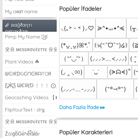
Popüler İfadeler
My cнαт name
вαğℓαηтı
≽^•⩊•^≼
(╥
⸜(｡˃ ᵕ ˂ )⸝♡
σятαкℓαяı
Pimp My Name ಠ͜ಠ
(
(*ᴗ͈ˬᴗ͈)ꕤ*.ﾟ
꒰ঌ(˶ˆᗜˆ˵)໒꒱
웃유 мєѕѕяσυℓєттє 유웃
（˶′◡‵˶）
(⸝⸝⸝>﹏<⸝⸝⸝)
( ˘
Plant Videos ☘
(◞ ‸ ◟ㆀ)
(
(ᗒᗣᗕ)՞
˙ᴗ˙
ᗯᕮIᖇᗪGᕮᑎᕮᖇᗩTOᖇ
Ƹ̵̡Ӝ̵̨̄Ʒ ƜЄƖƦƊ ﹗﹗﹗ ⨀_⨀
(⸝⸝⸝-﹏-⸝⸝⸝)
(˶º⤙º˶)
Geocaching Videos 【►】
Daha Fazla İfade ▸▸
FlipYourText - dıๅɟ
웃유 мєѕѕяσυℓєттє 유웃
Popüler Karakterleri
Z̾ảlg̀͐oͧG̀e̒̃nȅ̐r͌̑á͑t͛o̊r