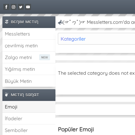
вєηιм мєтιη
(☞ﾟヮﾟ)☞ Messletters.com'da artı
Messletters
Kategoriler
çevrilmiş metin
Zalgo metni
Yığılmış metin
The selected category does not ex
Büyük Metin
мєтιη ѕαηαт
Emoji
İfadeler
Popüler Emoji
Semboller