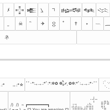
ﾒ
𒋲
𒍫
𒈙
𒈝
𒈱
☠
✈
†
‣
𒌐
𓎖
ネ
⠀:¨ ·.
ﾟﾟ･*:.｡..｡.:*ﾟ:*:✼✿ ❁ཻུ۪۪⸙͎ ✿✼:*ﾟ:.｡..｡.:*･ﾟﾟ
｡.:*　　.｡.:*☆
⠀ `· 
⠀⠀⠀⠀⠀⠀⢀⣰⣀⠀⠀⠀⠀
⢀⣀⠀⠀⠀⢀⣄⠘⠀⠀⣶⡿⣷
 /)  /)  ~ ┏━━━━━━━━┓

⢺⣾⣶⣦⣰⡟⣿⡇⠀⠀⠻⣧⠀
( •-• )  ~ ♡ You are amazing ♡

ext)
