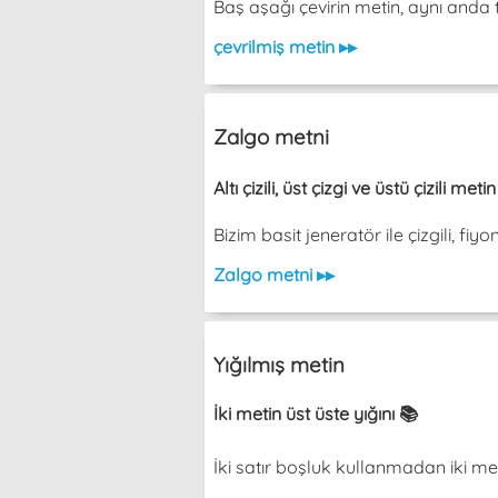
Baş aşağı çevirin metin, aynı an
çevrilmiş metin ▸▸
Zalgo metni
Altı çizili, üst çizgi ve üstü çizili met
Bizim basit jeneratör ile çizgili, fiy
Zalgo metni ▸▸
Yığılmış metin
İki metin üst üste yığını 📚
İki satır boşluk kullanmadan iki metin üs