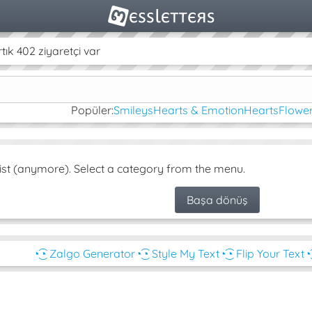
k 402 ziyaretçi var
Popüler:
Smileys
Hearts & Emotion
Hearts
Flower
ist (anymore). Select a category from the menu.
Başa dönüş
◔͜͡◔ Zalgo Generator
◔͜͡◔ Style My Text
◔͜͡◔ Flip Your Text
◔