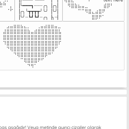
⣦⣮⠁⠀

▕╰━━━┓┈┈┈╭╮▕╭╮▏

⠀⠻⣿⣷⣦⣤⣀⠀⠀⠀ ⠀⣾⡿⠃⠀

⠉⠀⠠⡧

▕╭╮╰┳┳┳┳╯╰╯▕╰╯▏

⠀⠀⠀⠀⠉⠉⠻⣿⣄⣴⣿⠟⠀⠀⠀

⠀⠀⠀⠀
▕╰╯┈┗┛┗┛┈╭╮▕╮┈▏
⠀⠀⠀⠀⠀⠀⠀⠀⣿⡿⠟⠁⠀⠀⠀
⠀⣠⣤⣶⣶⣦⣄⡀  ⠀⢀⣤⣴⣶⣶⣤⣀⠀

⣼⣿⣿⣿⣿⣿⣿⣷⣤⣾⣿⣿⣿⣿⣿⣿⣧

⣿⣿⣿⣿⣿⣿⣿⣿⣿⣿⣿⣿⣿⣿⣿⣿⣿

⠹⣿⣿⣿⣿⣿⣿⣿⣿⣿⣿⣿⣿⣿⣿⣿⠏

⠀⠙⢿⣿⣿⣿⣿⣿⣿⣿⣿⣿⣿⣿⣿⠋⠀

⠀⠀⠀⠙⢿⣿⣿⣿⣿⣿⣿⣿⡿⠛⠁⠀⠀

⠀⠀⠀⠀⠀⠉⢿⣿⣿⣿⠟⠋⠀⠀⠀⠀⠀

⠀⠀⠀⠀⠀⠀⠀⠙⠻⠁⠀⠀⠀⠀⠀⠀⠀⠀⠀⠀⠀⠀⠀
baş aşağıdır! Veya metinde ayırıcı çizgiler olarak