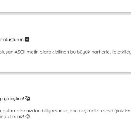
r oluşturun 🅰️
şan ASCII metin olarak bilinen bu büyük harflerle, ile etkileyin.
 yapıştırın! 🥰
gulamalarınızdan biliyorsunuz, ancak şimdi en sevdiğiniz Emoj
nabilirsiniz! 😊