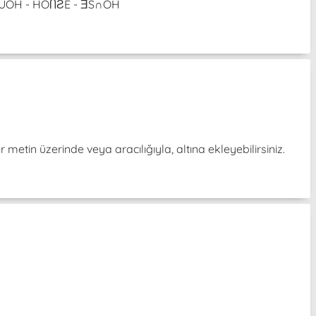
 ƎƧUOH - HOႶƧE - ƎS∩OH
er metin üzerinde veya aracılığıyla, altına ekleyebilirsiniz.