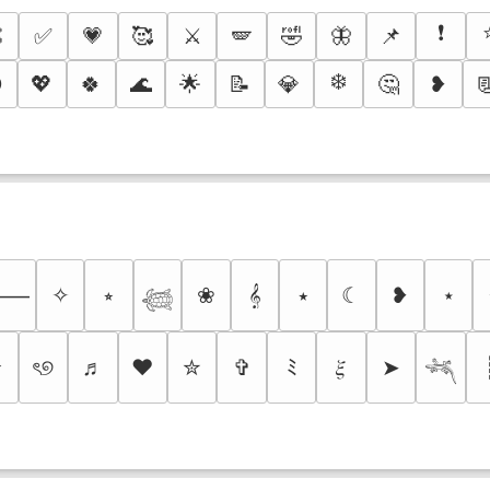
❗

✅
💗
🥰
⚔️
🪽
🤣
🦋
📌
❄️

💖
🍀
🌊
🌟
📝
💎
🤔
❥

✧
⭒
❀
𝄞
⭑
☾
❥
⋆
⸻
𓆉
✰
ৎ୭
♬
❤
✮
✞
ﾐ
𝜉
➤
𓆈