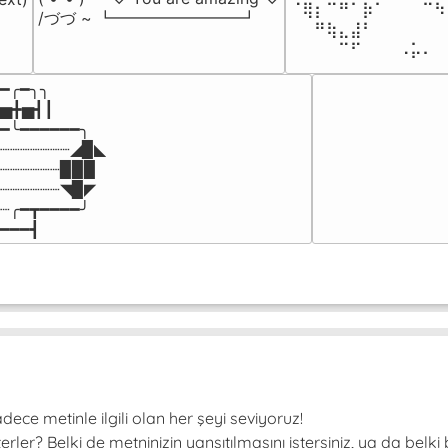
⠈⢿⡆⠉⠛⠁⡷⠁⠀⠀⠀⠉⠳
/づづ ~ ┗━━━━━━━━┛
⠀⠀⠛⢷⣄⣼⠃⠀⠀⠀⠀⠀⠀
⠀⠀⠀⠀⠉⠋⠀⠀⠀⠠⡥⠄⠀
━╭━╮╮

▅╋▅┫┃

━╰━━━━━━╮

┈┈┈┈┈┈┈◢▉◣

┈┈┈┈┈┈▉▉▉

┈┈┈┈┈┈◥▉◤

┈╭━┳━━━━╯

━━━┫﻿
ce metinle ilgili olan her şeyi seviyoruz!
er? Belki de metninizin yansıtılmasını istersiniz, ya da belki 