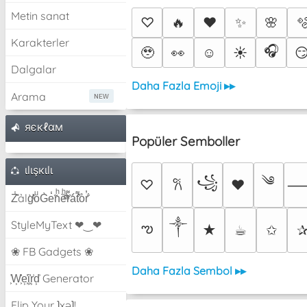
Metin sanat
♡
🔥
❤️
✨
🌸

Karakterler
🎧
🥹
👀
☺️
☀️

Dalgalar
Daha Fazla Emoji ▸▸
Arama
яєкℓαм
Popüler Semboller
ιlιşкιlι
༄
꧁
♡
♥
𐙚
Z̾̽ảlg̀͐ͭ̽oͧG̀e̒̃nͪȅͪͫ̏̐r͌̑á͑t͌̑͛o̊r̓̐
༒︎
StyleMyText ❤‿❤
ఌ
★
☕︎
✩
❀ FB Gadgets ❀
Daha Fazla Sembol ▸▸
͕͗W͕͕͗͗e͕͕͗͗i͕͕͗͗r͕͗d͕͗ Generator
Flip Your ʇxəʇ!