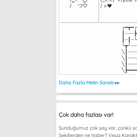
/    づ♡
/ >❤️
╭━┳━╭
┃┈┈┈┣
┃┈┃┈╰
╰┳╯┈┈
╲┃┈┈┈
╲┃┈┈┈
╲┃┈┈┈
╲┣━━━
Daha Fazla Metin Sanatı ▸▸
Çok daha fazlası var!
Sunduğumuz çok şey var, çünkü sade
Şekillerden ne haber? Veya Karakterl