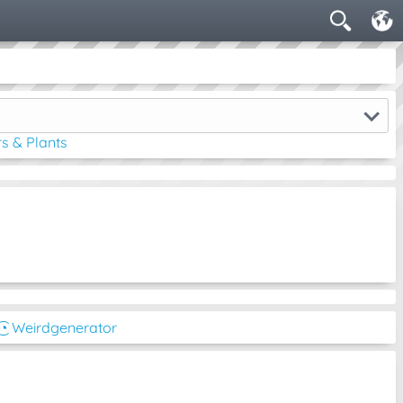
s & Plants
͜͡◔ Weirdgenerator