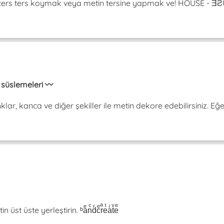
da ters ters koymak veya metin tersine yapmak ve! HOUSE -
in süslemeleri 〰️
onklar, kanca ve diğer şekiller ile metin dekore edebilirsiniz. Eğ
t üste yerleştirin. ᵇaͤnͨdͬcͤrͣeͭaͥtͮeͤ