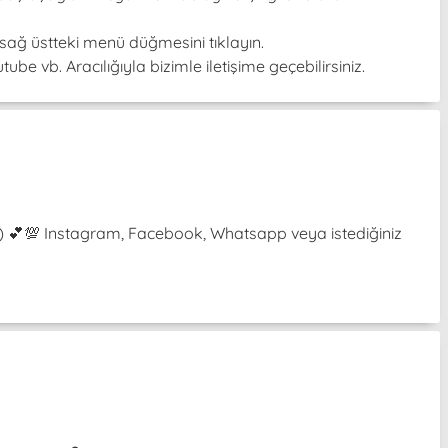
sağ üstteki menü düğmesini tıklayın.
be vb. Aracılığıyla bizimle iletişime geçebilirsiniz.
³˘) 💕💯 Instagram, Facebook, Whatsapp veya istediğiniz