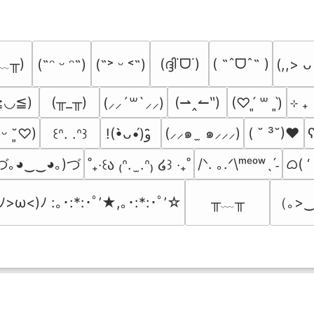
﹏╥)
(ദ്ദി˙ᗜ˙)
( ˶ˆᗜˆ˵ )
(˶ᵔ ᵕ ᵔ˶)
(˶˃ ᵕ ˂˶)
(,,> ᴗ
≧◡≦)
(╥_╥)
(⇀‸↼‶)
⊹ ₊
(⸝⸝´꒳`⸝⸝)
(♡ˊ͈ ꒳ ˋ͈)
(⸝⸝๑  ̫ ๑⸝⸝⸝)
( ˘ ³˘)♥
ʕ
͈ ᵕ ˘͈♡)
꒰ᐢ. .ᐢ꒱
!(•̀ᴗ•́)و ̑̑
づ｡◕‿‿◕｡)づ
ᜊ( ‘
/ᐠ. ｡.ᐟ\ᵐᵉᵒʷˎˊ˗
˚₊‧꒰ა ₍ᐢ.  ̫.ᐢ₎ ໒꒱ ‧₊˚
╥﹏╥
（｡>‿
(ﾉ>ω<)ﾉ :｡･:*:･ﾟ’★,｡･:*:･ﾟ’☆