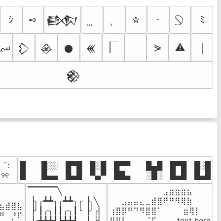
ｼ
➺
✮
･
ﾐ
𒁃
؄
⋟
⚠
￨
𒁷
𒊲
𒊹
𒌍
𒆙
· ¨:⠀

█  █░░ █▀█ █░█ █▀▀  █▄█ █▀█ █░█

. ୨୧⠀
█  █▄▄ █▄█ ▀▄▀ ██▄  ░█░ █▄█ █▄█
▔▔▔▔▔╲

⠀⠀⠀⠀⠀⠀⠀⠀⠀⣠⣶⣶⣶⣦⠀⠀

⠀⠀⠀⠀

▕╮╭┻┻╮╭┻┻╮╭▕╮╲

⠀⠀⣠⣤⣤⣄⣀⣾⣿⠟⠛⠻⢿⣷⠀

⣦⣾⣿⣧

▕╯┃╭╮┃┃╭╮┃╰▕╯╭▏

⢰⣿⡿⠛⠙⠻⣿⣿⠁⠀⠀ ⠀⣶⢿⡇

⠛⠀⡘⠏

▕╭┻┻┻┛┗┻┻┛  ▕  ╰▏

⢿⣿⣇⠀⠀⠀⠈⠏⠀⠀⠀ text here
