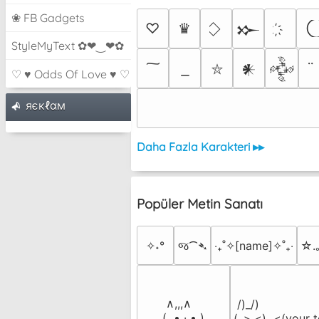
❀ FB Gadgets
♡
♛
𒁍
StyleMyText ✿❤‿❤✿
𒀭
𒅒
⛥
♡ ♥ Odds Of Love ♥ ♡
яєкℓαм
Daha Fazla Karakteri ▸▸
Popüler Metin Sanatı
✧˖°
જ⁀➴
‎‧₊˚✧[name]✧˚₊‧
☆.
 ∧,,,∧

 /)_/)

(  ̳• · • ̳)

(,,>.<)  <(your t