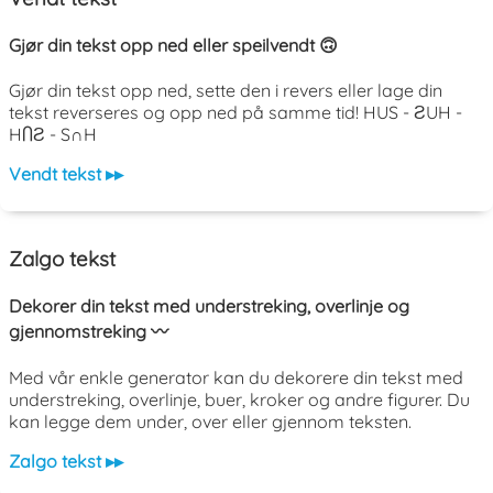
Gjør din tekst opp ned eller speilvendt 🙃
Gjør din tekst opp ned, sette den i revers eller lage din
tekst reverseres og opp ned på samme tid! HUS - ƧUH -
HႶƧ - S∩H
Vendt tekst ▸▸
Zalgo tekst
Dekorer din tekst med understreking, overlinje og
gjennomstreking 〰️
Med vår enkle generator kan du dekorere din tekst med
understreking, overlinje, buer, kroker og andre figurer. Du
kan legge dem under, over eller gjennom teksten.
Zalgo tekst ▸▸