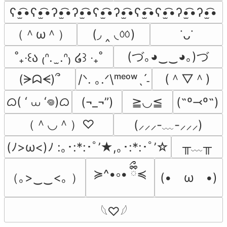
ʕ•̫͡•ʕ•̫͡•ʔ•̫͡•ʔ•̫͡•ʕ•̫͡•ʔ•̫͡•ʕ•̫͡•ʕ•̫͡•ʔ•̫͡•ʔ•̫͡•
（＾ω＾）
(◞ ‸ ◟ㆀ)
˙ᴗ˙
(づ｡◕‿‿◕｡)づ
˚₊‧꒰ა ₍ᐢ.  ̫.ᐢ₎ ໒꒱ ‧₊˚
(＾▽＾)
(ᗒᗣᗕ)՞
/ᐠ. ｡.ᐟ\ᵐᵉᵒʷˎˊ˗
ᜊ( ‘ ⩊ ‘𖦹)ᜊ
(¬_¬”)
≧◡≦
(˶º⤙º˶)
（＾◡＾）♡
(⸝⸝⸝-﹏-⸝⸝⸝)
╥﹏╥
(ﾉ>ω<)ﾉ :｡･:*:･ﾟ’★,｡･:*:･ﾟ’☆
≽^•༚• ྀིྀ≼
（｡>‿‿<｡ ）
(•　ω　•)
𓆩♡𓆪