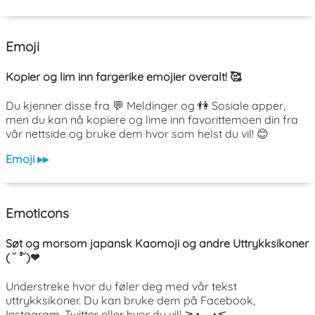
Emoji
Kopier og lim inn fargerike emojier overalt! 🥰
Du kjenner disse fra 💬 Meldinger og 👫 Sosiale apper,
men du kan nå kopiere og lime inn favorittemoen din fra
vår nettside og bruke dem hvor som helst du vil! 😊
Emoji ▸▸
Emoticons
Søt og morsom japansk Kaomoji og andre Uttrykksikoner
( ˘ ³˘)❤
Understreke hvor du føler deg med vår tekst
uttrykksikoner. Du kan bruke dem på Facebook,
Instagram, Twitter eller hvor du vil! ≧◔◡◔≦