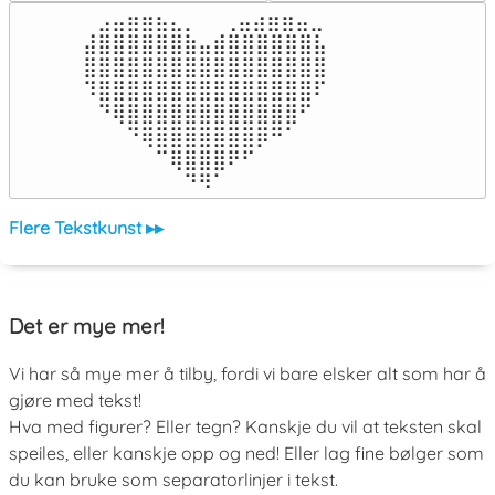
⠀⣠⣤⣶⣶⣦⣄⡀  ⠀⢀⣤⣴⣶⣶⣤⣀⠀

⣼⣿⣿⣿⣿⣿⣿⣷⣤⣾⣿⣿⣿⣿⣿⣿⣧

⣿⣿⣿⣿⣿⣿⣿⣿⣿⣿⣿⣿⣿⣿⣿⣿⣿

⠹⣿⣿⣿⣿⣿⣿⣿⣿⣿⣿⣿⣿⣿⣿⣿⠏

⠀⠙⢿⣿⣿⣿⣿⣿⣿⣿⣿⣿⣿⣿⣿⠋⠀

⠀⠀⠀⠙⢿⣿⣿⣿⣿⣿⣿⣿⡿⠛⠁⠀⠀

⠀⠀⠀⠀⠀⠉⢿⣿⣿⣿⠟⠋⠀⠀⠀⠀⠀

⠀⠀⠀⠀⠀⠀⠀⠙⠻⠁⠀⠀⠀⠀⠀⠀⠀⠀⠀⠀⠀⠀⠀
Flere Tekstkunst ▸▸
Det er mye mer!
Vi har så mye mer å tilby, fordi vi bare elsker alt som har å
gjøre med tekst!
Hva med figurer? Eller tegn? Kanskje du vil at teksten skal
speiles, eller kanskje opp og ned! Eller lag fine bølger som
du kan bruke som separatorlinjer i tekst.