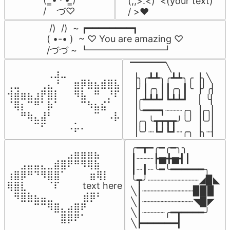
(,,>.<)  <(your text)

/    づ♡
/ >❤️
 /)  /)  ~ ┏━━━━━━━━┓

( •-• )  ~ ♡ You are amazing ♡

/づづ ~ ┗━━━━━━━━┛
▔▔▔▔▔╲

⠀⠀⠀⠀⠀⠀⢀⣰⣀⠀⠀⠀⠀⠀⠀⠀⠀

▕╮╭┻┻╮╭┻┻╮╭▕╮╲

⢀⣀⠀⠀⠀⢀⣄⠘⠀⠀⣶⡿⣷⣦⣾⣿⣧

▕╯┃╭╮┃┃╭╮┃╰▕╯╭▏

⢺⣾⣶⣦⣰⡟⣿⡇⠀⠀⠻⣧⠀⠛⠀⡘⠏

▕╭┻┻┻┛┗┻┻┛  ▕  ╰▏

⠈⢿⡆⠉⠛⠁⡷⠁⠀⠀⠀⠉⠳⣦⣮⠁⠀

▕╰━━━┓┈┈┈╭╮▕╭╮▏

⠀⠀⠛⢷⣄⣼⠃⠀⠀⠀⠀⠀⠀⠉⠀⠠⡧

▕╭╮╰┳┳┳┳╯╰╯▕╰╯▏

⠀⠀⠀⠀⠉⠋⠀⠀⠀⠠⡥⠄⠀⠀⠀⠀⠀
▕╰╯┈┗┛┗┛┈╭╮▕╮┈▏
╭━┳━╭━╭━╮╮

⠀⠀⠀⠀⠀⠀⠀⠀⠀⣠⣶⣶⣶⣦⠀⠀

┃┈┈┈┣▅╋▅┫┃

⠀⠀⣠⣤⣤⣄⣀⣾⣿⠟⠛⠻⢿⣷⠀

┃┈┃┈╰━╰━━━━━━╮

⢰⣿⡿⠛⠙⠻⣿⣿⠁⠀⠀ ⠀⣶⢿⡇

╰┳╯┈┈┈┈┈┈┈┈┈◢▉◣

⢿⣿⣇⠀⠀⠀⠈⠏⠀⠀⠀ text here

╲┃┈┈┈┈┈┈┈┈┈▉▉▉

⠀⠻⣿⣷⣦⣤⣀⠀⠀⠀ ⠀⣾⡿⠃⠀

╲┃┈┈┈┈┈┈┈┈┈◥▉◤

⠀⠀⠀⠀⠉⠉⠻⣿⣄⣴⣿⠟⠀⠀⠀

╲┃┈┈┈┈╭━┳━━━━╯

⠀⠀⠀⠀⠀⠀⠀⠀⣿⡿⠟⠁⠀⠀⠀
╲┣━━━━━━┫﻿