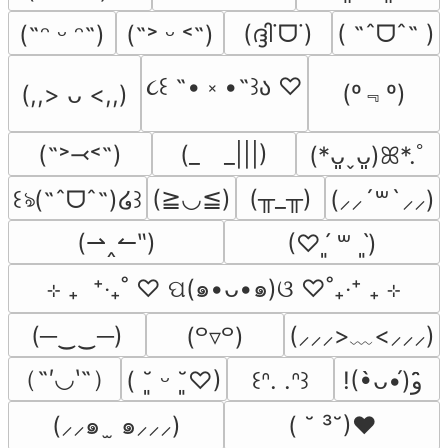
(ദ്ദി˙ᗜ˙)
( ˶ˆᗜˆ˵ )
(˶ᵔ ᵕ ᵔ˶)
(˶˃ ᵕ ˂˶)
૮꒰ ˶• ༝ •˶꒱ა ♡
(º﹃º)
(,,> ᴗ <,,)
(˶˃⤙˂˶)
(_　_|||)
(*ᴗ͈ˬᴗ͈)ꕤ*.ﾟ
(≧◡≦)
(╥_╥)
꒰ঌ(˶ˆᗜˆ˵)໒꒱
(⸝⸝´꒳`⸝⸝)
(⇀‸↼‶)
(♡ˊ͈ ꒳ ˋ͈)
⊹ ₊  ⁺‧₊˚ ♡ ପ(๑•ᴗ•๑)ଓ ♡˚₊‧⁺ ₊ ⊹
(─‿‿─)
(⸝⸝⸝>﹏<⸝⸝⸝)
(꒪▿꒪)
（˶′◡‵˶）
( ˘͈ ᵕ ˘͈♡)
꒰ᐢ. .ᐢ꒱
!(•̀ᴗ•́)و ̑̑
(⸝⸝๑  ̫ ๑⸝⸝⸝)
( ˘ ³˘)♥