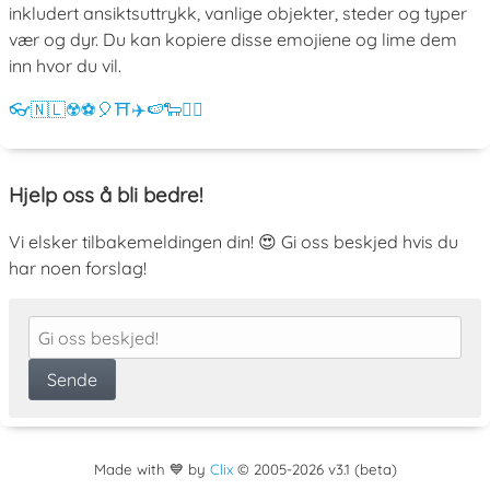
inkludert ansiktsuttrykk, vanlige objekter, steder og typer
vær og dyr. Du kan kopiere disse emojiene og lime dem
inn hvor du vil.
👓
🇳🇱
☢️
⚽
🎈
⛩️
✈️
🍉
🐑
💁‍♀️
Hjelp oss å bli bedre!
Vi elsker tilbakemeldingen din! 😍 Gi oss beskjed hvis du
har noen forslag!
Made with 💙 by
Clix
©
2005
-2026 v3.1 (beta)