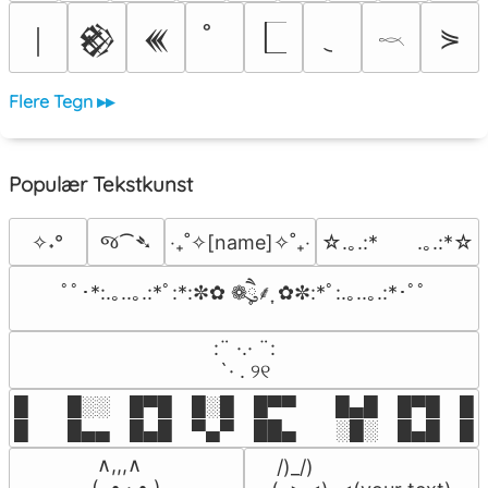
⋟
￨
𒆙
𒌍
𓎖
Flere Tegn ▸▸
Populær Tekstkunst
જ⁀➴
✧˖°
‎‧₊˚✧[name]✧˚₊‧
☆.｡.:*　　.｡.:*☆
ﾟﾟ･*:.｡..｡.:*ﾟ:*:✼✿ ❁ཻུ۪۪⸙͎ ✿✼:*ﾟ:.｡..｡.:*･ﾟﾟ
⠀:¨ ·.· ¨:⠀

⠀ `· . ୨୧⠀
█  █░░ █▀█ █░█ █▀▀  █▄█ █▀█ █░█
█  █▄▄ █▄█ ▀▄▀ ██▄  ░█░ █▄█ █▄
 ∧,,,∧

 /)_/)

(  ̳• · • ̳)
