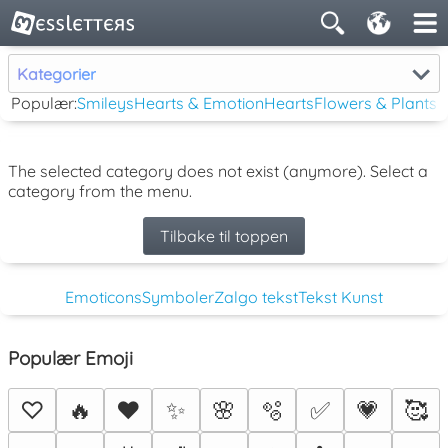
Kategorier
Populær:
Smileys
Hearts & Emotion
Hearts
Flowers & Plants
The selected category does not exist (anymore). Select a
category from the menu.
Tilbake til toppen
Emoticons
Symboler
Zalgo tekst
Tekst Kunst
Populær Emoji
♡
🔥
❤️
✨
🌸
🫧
✅
💗
🥰