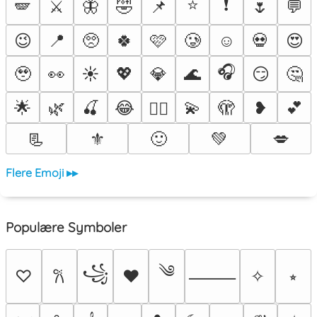
⭐
❗
🪽
⚔️
🦋
🤣
📌
🌷
💬
😉
📍
🥺
🍀
🩷
🥲
☺️
💀
😍
🎧
🥹
👀
☀️
💖
💎
🌊
😏
🤔
🌟
🌿
🍒
😂
💫
🫣
❥
💕
❤️‍🔥
📃
⚜️
🙂
💚
💋
Flere Emoji ▸▸
Populære Symboler
༄
꧁
♡
♥
✧
⭒
𐙚
⸻