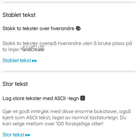
Stablet tekst
Stakk to tekster over hverandre 📚
Stakk to tekster ovenpå hverandre uten å bruke plass på
to linjer. ᵇaͤnͨdͬcͤrͣeͭaͥtͮeͤ
Stablet tekst ▸▸
Stor tekst
Lag store tekster med ASCII -tegn 🅰️
Gjør et godt inntrykk med disse enorme bokstaver, også
kjent som ASCII tekst, laget av normal tastaturtegn. Du
kan velge mellom over 100 forskjellige stiler!
Stor tekst ▸▸