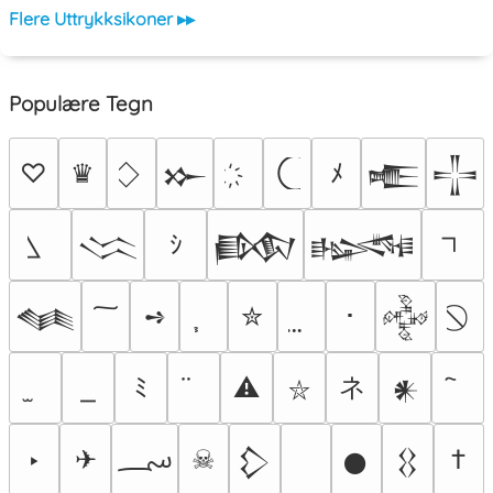
Flere Uttrykksikoner ▸▸
Populære Tegn
♡
♛
ﾒ
𒁍
𒍫
𒋲
ｼ
𒈱
𒁃
𒈙
➺
✮
･
𒈝
𒅒
ネ
ﾐ
⚠
𒀭
⛥
؄
‣
✈
☠
†
𒁷
𒊹
𒌐