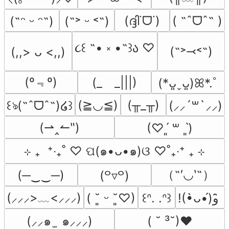
(ദ്ദി˙ᗜ˙)
( ˶ˆᗜˆ˵ )
(˶ᵔ ᵕ ᵔ˶)
(˶˃ ᵕ ˂˶)
૮꒰ ˶• ༝ •˶꒱ა ♡
(˶˃⤙˂˶)
(,,> ᴗ <,,)
(º﹃º)
(_　_|||)
(*ᴗ͈ˬᴗ͈)ꕤ*.ﾟ
(≧◡≦)
(╥_╥)
꒰ঌ(˶ˆᗜˆ˵)໒꒱
(⸝⸝´꒳`⸝⸝)
(⇀‸↼‶)
(♡ˊ͈ ꒳ ˋ͈)
⊹ ₊  ⁺‧₊˚ ♡ ପ(๑•ᴗ•๑)ଓ ♡˚₊‧⁺ ₊ ⊹
（˶′◡‵˶）
(─‿‿─)
(꒪▿꒪)
(⸝⸝⸝>﹏<⸝⸝⸝)
( ˘͈ ᵕ ˘͈♡)
꒰ᐢ. .ᐢ꒱
!(•̀ᴗ•́)و ̑̑
(⸝⸝๑  ̫ ๑⸝⸝⸝)
( ˘ ³˘)♥