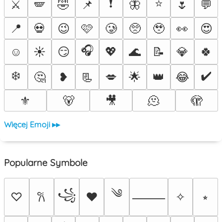
❗
⭐
⚔️
🪽
🤣
📌
🦋
🌷
💬
📍
💀
😉
🩷
🥲
🥺
🥹
👀
😍
🎧
☺️
☀️
😏
💖
🌊
📝
💎
🍀
❄️
✔️
🤔
❥
📃
💋
🌟
👑
😂
⚜️
🐻
🎥
🫠
🫣
Więcej Emoji ▸▸
Popularne Symbole
༄
꧁
♡
♥
✧
⭒
𐙚
⸻