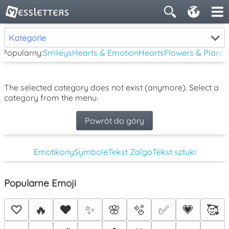
Kategorie
Popularny:
Smileys
Hearts & Emotion
Hearts
Flowers & Plants
The selected category does not exist (anymore). Select a
category from the menu.
Powrót do góry
Emotikony
Symbole
Tekst Zalgo
Tekst sztuki
Popularne Emoji
♡
🔥
❤️
✨
🌸
🫧
✅
💗
🥰