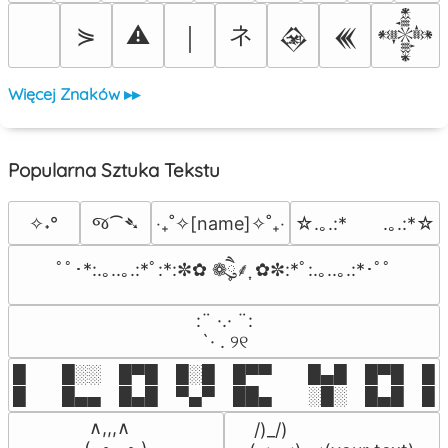
ネ
⋟
⚠
￨
𒊲
𒌍
𒀱
Więcej Znaków ▸▸
Popularna Sztuka Tekstu
જ⁀➴
✧˖°
‎‧₊˚✧[name]✧˚₊‧
☆.｡.:*　　.｡.:*☆
ﾟﾟ･*:.｡..｡.:*ﾟ:*:✼✿ ❁ཻུ۪۪⸙͎ ✿✼:*ﾟ:.｡..｡.:*･ﾟﾟ
⠀:¨ ·.· ¨:⠀

⠀ `· . ୨୧⠀
█  █░░ █▀█ █░█ █▀▀  █▄█ █▀█ █░█
█  █▄▄ █▄█ ▀▄▀ ██▄  ░█░ █▄█ █▄
 ∧,,,∧

 /)_/)
