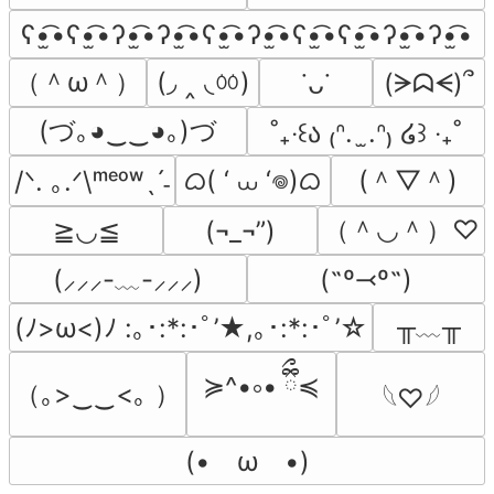
ʕ•̫͡•ʕ•̫͡•ʔ•̫͡•ʔ•̫͡•ʕ•̫͡•ʔ•̫͡•ʕ•̫͡•ʕ•̫͡•ʔ•̫͡•ʔ•̫͡•
（＾ω＾）
(◞ ‸ ◟ㆀ)
(ᗒᗣᗕ)՞
˙ᴗ˙
(づ｡◕‿‿◕｡)づ
˚₊‧꒰ა ₍ᐢ.  ̫.ᐢ₎ ໒꒱ ‧₊˚
ᜊ( ‘ ⩊ ‘𖦹)ᜊ
(＾▽＾)
/ᐠ. ｡.ᐟ\ᵐᵉᵒʷˎˊ˗
（＾◡＾）♡
≧◡≦
(¬_¬”)
(˶º⤙º˶)
(⸝⸝⸝-﹏-⸝⸝⸝)
╥﹏╥
(ﾉ>ω<)ﾉ :｡･:*:･ﾟ’★,｡･:*:･ﾟ’☆
≽^•༚• ྀིྀ≼
（｡>‿‿<｡ ）
𓆩♡𓆪
(•　ω　•)