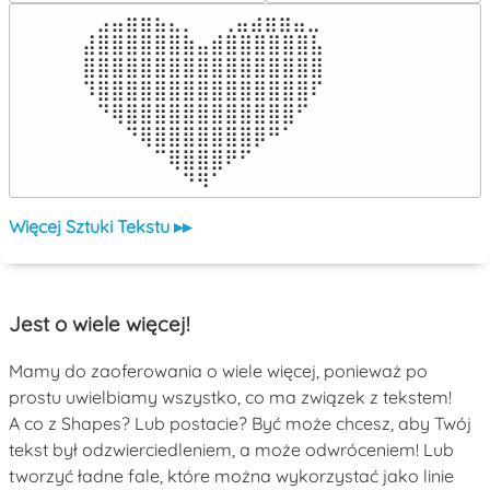
⠀⣠⣤⣶⣶⣦⣄⡀  ⠀⢀⣤⣴⣶⣶⣤⣀⠀

⣼⣿⣿⣿⣿⣿⣿⣷⣤⣾⣿⣿⣿⣿⣿⣿⣧

⣿⣿⣿⣿⣿⣿⣿⣿⣿⣿⣿⣿⣿⣿⣿⣿⣿

⠹⣿⣿⣿⣿⣿⣿⣿⣿⣿⣿⣿⣿⣿⣿⣿⠏

⠀⠙⢿⣿⣿⣿⣿⣿⣿⣿⣿⣿⣿⣿⣿⠋⠀

⠀⠀⠀⠙⢿⣿⣿⣿⣿⣿⣿⣿⡿⠛⠁⠀⠀

⠀⠀⠀⠀⠀⠉⢿⣿⣿⣿⠟⠋⠀⠀⠀⠀⠀

⠀⠀⠀⠀⠀⠀⠀⠙⠻⠁⠀⠀⠀⠀⠀⠀⠀⠀⠀⠀⠀⠀⠀
Więcej Sztuki Tekstu ▸▸
Jest o wiele więcej!
Mamy do zaoferowania o wiele więcej, ponieważ po
prostu uwielbiamy wszystko, co ma związek z tekstem!
A co z Shapes? Lub postacie? Być może chcesz, aby Twój
tekst był odzwierciedleniem, a może odwróceniem! Lub
tworzyć ładne fale, które można wykorzystać jako linie