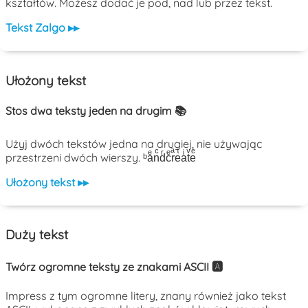
kształtów. Możesz dodać je pod, nad lub przez tekst.
Tekst Zalgo ▸▸
Ułożony tekst
Stos dwa teksty jeden na drugim 📚
Użyj dwóch tekstów jedna na drugiej, nie używając
przestrzeni dwóch wierszy. ᵇaͤnͨdͬcͤrͣeͭaͥtͮeͤ
Ułożony tekst ▸▸
Duży tekst
Twórz ogromne teksty ze znakami ASCII 🅰️
Impress z tym ogromne litery, znany również jako tekst