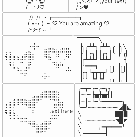
(  ̳• · • ̳)

(,,>.<)  <(your text)

/    づ♡
/ >❤️
 /)  /)  ~ ┏━━━━━━━━┓

( •-• )  ~ ♡ You are amazing ♡

/づづ ~ ┗━━━━━━━━┛
▔▔▔▔▔╲

⠀⠀⠀⠀⠀⠀⢀⣰⣀⠀⠀⠀⠀⠀⠀⠀⠀

▕╮╭┻┻╮╭┻┻╮╭▕╮╲

⢀⣀⠀⠀⠀⢀⣄⠘⠀⠀⣶⡿⣷⣦⣾⣿⣧

▕╯┃╭╮┃┃╭╮┃╰▕╯╭▏

⢺⣾⣶⣦⣰⡟⣿⡇⠀⠀⠻⣧⠀⠛⠀⡘⠏

▕╭┻┻┻┛┗┻┻┛  ▕  ╰▏

⠈⢿⡆⠉⠛⠁⡷⠁⠀⠀⠀⠉⠳⣦⣮⠁⠀

▕╰━━━┓┈┈┈╭╮▕╭╮▏

⠀⠀⠛⢷⣄⣼⠃⠀⠀⠀⠀⠀⠀⠉⠀⠠⡧

▕╭╮╰┳┳┳┳╯╰╯▕╰╯▏

⠀⠀⠀⠀⠉⠋⠀⠀⠀⠠⡥⠄⠀⠀⠀⠀⠀
▕╰╯┈┗┛┗┛┈╭╮▕╮┈▏
╭━┳━╭━╭━╮╮

⠀⠀⠀⠀⠀⠀⠀⠀⠀⣠⣶⣶⣶⣦⠀⠀

┃┈┈┈┣▅╋▅┫┃

⠀⠀⣠⣤⣤⣄⣀⣾⣿⠟⠛⠻⢿⣷⠀

┃┈┃┈╰━╰━━━━━━╮

⢰⣿⡿⠛⠙⠻⣿⣿⠁⠀⠀ ⠀⣶⢿⡇

╰┳╯┈┈┈┈┈┈┈┈┈◢▉◣

⢿⣿⣇⠀⠀⠀⠈⠏⠀⠀⠀ text here

╲┃┈┈┈┈┈┈┈┈┈▉▉▉

⠀⠻⣿⣷⣦⣤⣀⠀⠀⠀ ⠀⣾⡿⠃⠀

╲┃┈┈┈┈┈┈┈┈┈◥▉◤

⠀⠀⠀⠀⠉⠉⠻⣿⣄⣴⣿⠟⠀⠀⠀

╲┃┈┈┈┈╭━┳━━━━╯

⠀⠀⠀⠀⠀⠀⠀⠀⣿⡿⠟⠁⠀⠀⠀
╲┣━━━━━━┫﻿