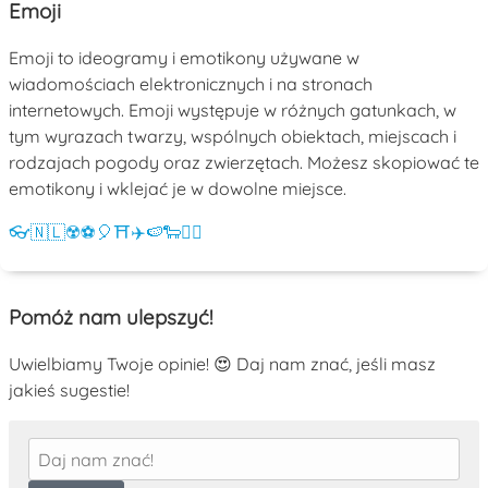
Emoji
Emoji to ideogramy i emotikony używane w
wiadomościach elektronicznych i na stronach
internetowych. Emoji występuje w różnych gatunkach, w
tym wyrazach twarzy, wspólnych obiektach, miejscach i
rodzajach pogody oraz zwierzętach. Możesz skopiować te
emotikony i wklejać je w dowolne miejsce.
👓
🇳🇱
☢️
⚽
🎈
⛩️
✈️
🍉
🐑
💁‍♀️
Pomóż nam ulepszyć!
Uwielbiamy Twoje opinie! 😍 Daj nam znać, jeśli masz
jakieś sugestie!