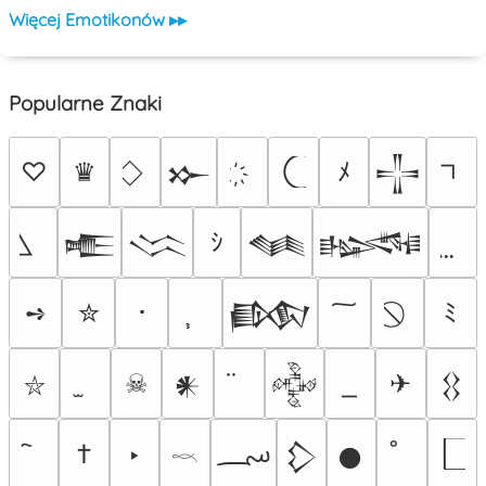
Więcej Emotikonów ▸▸
Popularne Znaki
♡
♛
ﾒ
𒁍
𒋲
ｼ
𒍫
𒈱
𒈝
𒈙
➺
✮
･
ﾐ
𒁃
☠
✈
𒀭
𒅒
𒌐
⛥
؄
†
‣
𒁷
𒊹
𓎖