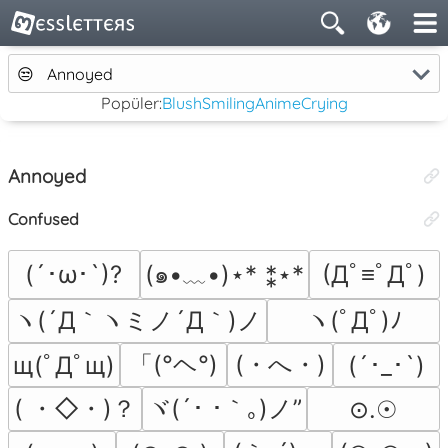
😒
Annoyed
Popüler:
Blush
Smiling
Anime
Crying
Annoyed
Confused
(´･ω･`)?
(๑•﹏•)⋆* ⁑⋆*
(Дﾟ≡ﾟДﾟ)
ヽ(´Д｀ヽミノ´Д｀)ノ
ヽ(ﾟДﾟ)ﾉ
「(°ヘ°)
(・へ・)
щ(ﾟДﾟщ)
(´･_･`)
( ・◇・)？
ヾ(´･ ･｀｡)ノ”
⊙.☉