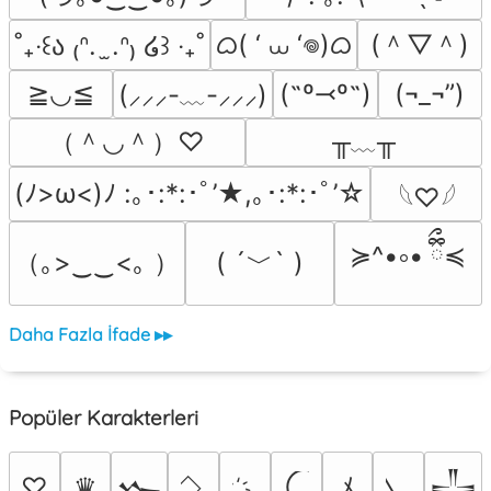
ᜊ( ‘ ⩊ ‘𖦹)ᜊ
(＾▽＾)
˚₊‧꒰ა ₍ᐢ.  ̫.ᐢ₎ ໒꒱ ‧₊˚
≧◡≦
(˶º⤙º˶)
(¬_¬”)
(⸝⸝⸝-﹏-⸝⸝⸝)
（＾◡＾）♡
╥﹏╥
(ﾉ>ω<)ﾉ :｡･:*:･ﾟ’★,｡･:*:･ﾟ’☆
𓆩♡𓆪
≽^•༚• ྀིྀ≼
（｡>‿‿<｡ ）
( ´﹀` )
Daha Fazla İfade ▸▸
Popüler Karakterleri
♡
♛
ﾒ
𒁍
𒋲