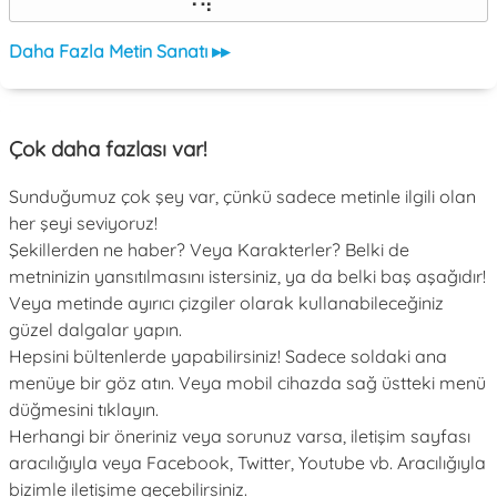
⠀⠀⠀⠀⠀⠀⠀⠙⠻⠁⠀⠀⠀⠀⠀⠀⠀⠀⠀⠀⠀⠀⠀
Daha Fazla Metin Sanatı ▸▸
Çok daha fazlası var!
Sunduğumuz çok şey var, çünkü sadece metinle ilgili olan
her şeyi seviyoruz!
Şekillerden ne haber? Veya Karakterler? Belki de
metninizin yansıtılmasını istersiniz, ya da belki baş aşağıdır!
Veya metinde ayırıcı çizgiler olarak kullanabileceğiniz
güzel dalgalar yapın.
Hepsini bültenlerde yapabilirsiniz! Sadece soldaki ana
menüye bir göz atın. Veya mobil cihazda sağ üstteki menü
düğmesini tıklayın.
Herhangi bir öneriniz veya sorunuz varsa, iletişim sayfası
aracılığıyla veya Facebook, Twitter, Youtube vb. Aracılığıyla
bizimle iletişime geçebilirsiniz.