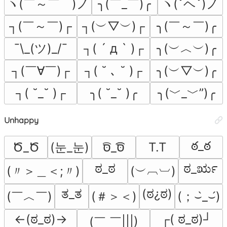
ヽ(￣～￣　)ノ
╮(￣_￣)╭
ヽ(ˇヘˇ)ノ
┐(￣～￣)┌
┐(︶▽︶)┌
╮(￣～￣)╭
¯\_(ツ)_/¯
╮(︶︿︶)╭
┐( ´ д ` )┌
┐(￣∀￣)┌
╮(︶▽︶)╭
┐( ˘ ､ ˘ )┌
╮(﹀_﹀”)╭
┐( ˘_˘ )┌
╮( ˘_˘ )╭
Unhappy
ఠ_ఠ
(눈_눈)
Ծ_Ծ
סּ͡͡_סּ͡
T.T
ಠ_ಠ
ಠ_ರೃ
(〃＞＿＜;〃)
(︶︹︺)
ತ_ತ
(ಠ¿ಠ)
(￣︿￣)
(＃＞＜)
(；⌣̀_⌣́)
←(ಠ_ಠ)→
┌( ಠ_ಠ)┘
(￣ ￣|||)