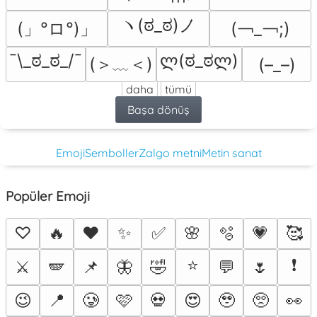
ヽ(ಠ_ಠ)ノ
(」°ロ°)」
(￢_￢;)
¯\_ಠ_ಠ_/¯
ლ(ಠ_ಠლ)
(＞﹏＜)
(–_–)
daha
tümü
Başa dönüş
Emoji
Semboller
Zalgo metni
Metin sanat
Popüler Emoji
♡
🔥
❤️
✨
✅
🌸
🫧
💗
🥰
⭐
❗
⚔️
🪽
📌
🦋
🤣
💬
🌷
😉
📍
🥲
🩷
💀
😍
🥹
🥺
👀