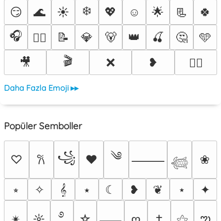
❄️
😏
🌊
☀️
💖
☺️
🌟
📃
🍀
🎧
📝
💎
🐻
👑
🍒
🤔
🩵
❤️‍🔥
🎬
🎥
❌
❥
🐦‍🔥
Daha Fazla Emoji ▸▸
Popüler Semboller
༄
꧁
♡
♥
❀
𐙚
⸻
𓆉
⭒
✧
𝄞
⭑
☾
❥
❦
⋆
✦
࿔
ఌ
✴︎
☼
☆
ღ
†
⚝
⸺