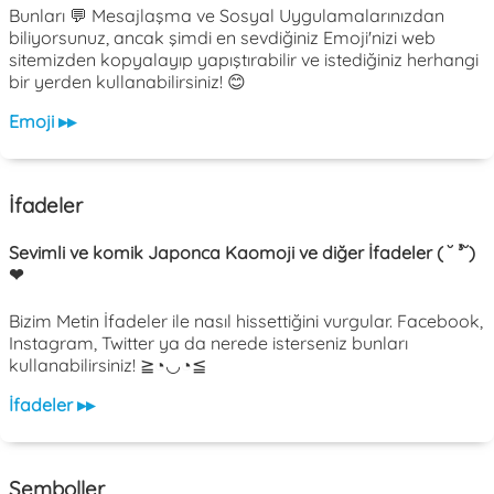
Bunları 💬 Mesajlaşma ve Sosyal Uygulamalarınızdan
biliyorsunuz, ancak şimdi en sevdiğiniz Emoji'nizi web
sitemizden kopyalayıp yapıştırabilir ve istediğiniz herhangi
bir yerden kullanabilirsiniz! 😊
Emoji ▸▸
İfadeler
Sevimli ve komik Japonca Kaomoji ve diğer İfadeler ( ˘ ³˘)
❤
Bizim Metin İfadeler ile nasıl hissettiğini vurgular. Facebook,
Instagram, Twitter ya da nerede isterseniz bunları
kullanabilirsiniz! ≧◔◡◔≦
İfadeler ▸▸
Semboller