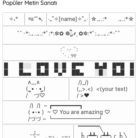
Popüler Metin Sanatı
જ⁀➴
✧˖°
‎‧₊˚✧[name]✧˚₊‧
☆.｡.:*　　.｡.:*☆
ﾟﾟ･*:.｡..｡.:*ﾟ:*:✼✿ ❁ཻུ۪۪⸙͎ ✿✼:*ﾟ:.｡..｡.:*･ﾟﾟ
⠀:¨ ·.· ¨:⠀

⠀ `· . ୨୧⠀
█  █░░ █▀█ █░█ █▀▀  █▄█ █▀█ █░█
█  █▄▄ █▄█ ▀▄▀ ██▄  ░█░ █▄█ █▄
 ∧,,,∧

 /)_/)

(  ̳• · • ̳)

(,,>.<)  <(your text)

/    づ♡
/ >❤️
 /)  /)  ~ ┏━━━━━━━━┓

( •-• )  ~ ♡ You are amazing ♡

/づづ ~ ┗━━━━━━━━┛
▔▔▔▔▔╲

⠀⠀⠀⠀⠀⠀⢀⣰⣀⠀⠀⠀⠀⠀⠀⠀⠀

▕╮╭┻┻╮╭┻┻╮╭▕╮╲
