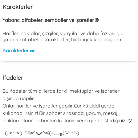
Karakterler
Yabancı alfabeler, semboller ve işaretler 🌐
Harfler, noktalar, çizgiler, vurgular ve daha fazlası gibi
yabancı alfabetik karakterler, bir büyük koleksiyonu.
Karakterler ▸▸
İfadeler
Bu ifadeler tüm dillerde farklı mektuplar ve işaretler
dışında yapılır.
Onlar harfler ve işaretler yapılır Çünkü ciddi yerde
kullanabilirsiniz! Bir sohbet sırasında, yorum, mesaj,
açıklamalarında bunları kullanın veya yerde istediğiniz! ツ
⸜(｡˃ ᵕ ˂ )⸝♡
≽^•⩊•^≼
(╥﹏╥)
(˶ᵔ ᵕ ᵔ˶)