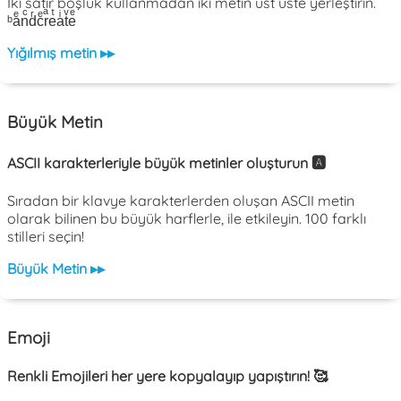
İki satır boşluk kullanmadan iki metin üst üste yerleştirin.
ᵇaͤnͨdͬcͤrͣeͭaͥtͮeͤ
Yığılmış metin ▸▸
Büyük Metin
ASCII karakterleriyle büyük metinler oluşturun 🅰️
Sıradan bir klavye karakterlerden oluşan ASCII metin
olarak bilinen bu büyük harflerle, ile etkileyin. 100 farklı
stilleri seçin!
Büyük Metin ▸▸
Emoji
Renkli Emojileri her yere kopyalayıp yapıştırın! 🥰