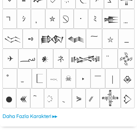
ｼ
✮
･
ﾐ
𒍫
➺
𒈱
𒁃
𒈝
⛥
؄
ネ
✈
𒀭
𒈙
𒅒
￣
☠
‣
￨
𒊲
𓎖
⋟
𒊹
𒌍
𒀱
𒁷
Daha Fazla Karakteri ▸▸