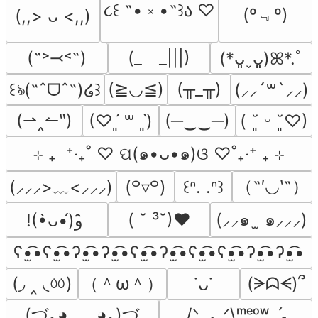
૮꒰ ˶• ༝ •˶꒱ა ♡
(º﹃º)
(,,> ᴗ <,,)
(˶˃⤙˂˶)
(_　_|||)
(*ᴗ͈ˬᴗ͈)ꕤ*.ﾟ
(≧◡≦)
(╥_╥)
꒰ঌ(˶ˆᗜˆ˵)໒꒱
(⸝⸝´꒳`⸝⸝)
(⇀‸↼‶)
(─‿‿─)
(♡ˊ͈ ꒳ ˋ͈)
( ˘͈ ᵕ ˘͈♡)
⊹ ₊  ⁺‧₊˚ ♡ ପ(๑•ᴗ•๑)ଓ ♡˚₊‧⁺ ₊ ⊹
（˶′◡‵˶）
(⸝⸝⸝>﹏<⸝⸝⸝)
(꒪▿꒪)
꒰ᐢ. .ᐢ꒱
( ˘ ³˘)♥
(⸝⸝๑  ̫ ๑⸝⸝⸝)
!(•̀ᴗ•́)و ̑̑
ʕ•̫͡•ʕ•̫͡•ʔ•̫͡•ʔ•̫͡•ʕ•̫͡•ʔ•̫͡•ʕ•̫͡•ʕ•̫͡•ʔ•̫͡•ʔ•̫͡•
(◞ ‸ ◟ㆀ)
（＾ω＾）
(ᗒᗣᗕ)՞
˙ᴗ˙
(づ｡◕‿‿◕｡)づ
/ᐠ. ｡.ᐟ\ᵐᵉᵒʷˎˊ˗