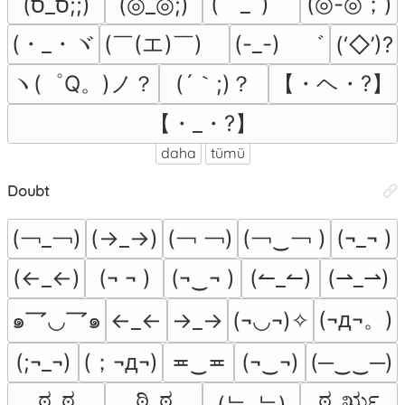
(｀_´)ゞ
(◎-◎；)
(ס_ס;;)
(◎_◎;)
(・_・ヾ
(￣(エ)￣)ゞ
(-_-)ゞ゛
(‘◇’)?
ヽ(゜Q。)ノ？
(´｀;)？
【・ヘ・?】
【・_・?】
daha
tümü
Doubt
(￢_￢)
(￢ ￢)
(￢‿￢ )
(→_→)
(¬_¬ )
(←_←)
(¬ ¬ )
(¬‿¬ )
(↼_↼)
(⇀_⇀)
(¬д¬。)
๑乛◡乛๑
←_←
→_→
(¬◡¬)✧
(；¬д¬)
(;¬_¬)
≖‿≖
(¬‿¬)
(─‿‿─)
ಠ_ಠ
ಠಿ_ಠ
ಠ_ರೃ
(눈‸눈)