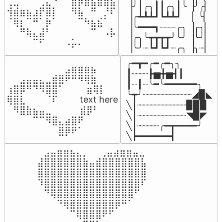
⢀⣀⠀⠀⠀⢀⣄⠘⠀⠀⣶⡿⣷⣦⣾⣿⣧

▕╯┃╭╮┃┃╭╮┃╰▕╯╭▏

⢺⣾⣶⣦⣰⡟⣿⡇⠀⠀⠻⣧⠀⠛⠀⡘⠏

▕╭┻┻┻┛┗┻┻┛  ▕  ╰▏

⠈⢿⡆⠉⠛⠁⡷⠁⠀⠀⠀⠉⠳⣦⣮⠁⠀

▕╰━━━┓┈┈┈╭╮▕╭╮▏

⠀⠀⠛⢷⣄⣼⠃⠀⠀⠀⠀⠀⠀⠉⠀⠠⡧

▕╭╮╰┳┳┳┳╯╰╯▕╰╯▏

⠀⠀⠀⠀⠉⠋⠀⠀⠀⠠⡥⠄⠀⠀⠀⠀⠀
▕╰╯┈┗┛┗┛┈╭╮▕╮┈▏
╭━┳━╭━╭━╮╮

⠀⠀⠀⠀⠀⠀⠀⠀⠀⣠⣶⣶⣶⣦⠀⠀

┃┈┈┈┣▅╋▅┫┃

⠀⠀⣠⣤⣤⣄⣀⣾⣿⠟⠛⠻⢿⣷⠀

┃┈┃┈╰━╰━━━━━━╮

⢰⣿⡿⠛⠙⠻⣿⣿⠁⠀⠀ ⠀⣶⢿⡇

╰┳╯┈┈┈┈┈┈┈┈┈◢▉◣

⢿⣿⣇⠀⠀⠀⠈⠏⠀⠀⠀ text here

╲┃┈┈┈┈┈┈┈┈┈▉▉▉

⠀⠻⣿⣷⣦⣤⣀⠀⠀⠀ ⠀⣾⡿⠃⠀

╲┃┈┈┈┈┈┈┈┈┈◥▉◤

⠀⠀⠀⠀⠉⠉⠻⣿⣄⣴⣿⠟⠀⠀⠀

╲┃┈┈┈┈╭━┳━━━━╯

⠀⠀⠀⠀⠀⠀⠀⠀⣿⡿⠟⠁⠀⠀⠀
╲┣━━━━━━┫﻿
⠀⣠⣤⣶⣶⣦⣄⡀  ⠀⢀⣤⣴⣶⣶⣤⣀⠀

⣼⣿⣿⣿⣿⣿⣿⣷⣤⣾⣿⣿⣿⣿⣿⣿⣧

⣿⣿⣿⣿⣿⣿⣿⣿⣿⣿⣿⣿⣿⣿⣿⣿⣿

⠹⣿⣿⣿⣿⣿⣿⣿⣿⣿⣿⣿⣿⣿⣿⣿⠏

⠀⠙⢿⣿⣿⣿⣿⣿⣿⣿⣿⣿⣿⣿⣿⠋⠀

⠀⠀⠀⠙⢿⣿⣿⣿⣿⣿⣿⣿⡿⠛⠁⠀⠀

⠀⠀⠀⠀⠀⠉⢿⣿⣿⣿⠟⠋⠀⠀⠀⠀⠀
