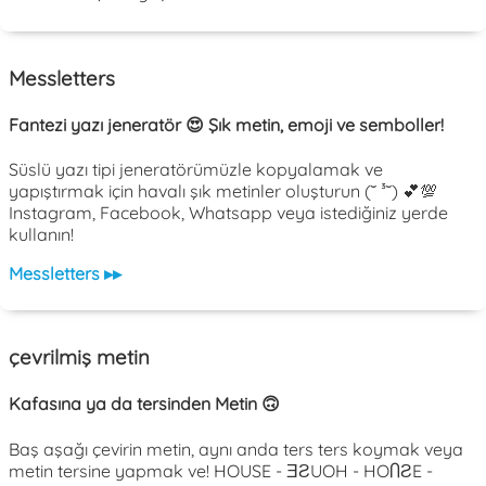
Messletters
Fantezi yazı jeneratör 😍 Şık metin, emoji ve semboller!
Süslü yazı tipi jeneratörümüzle kopyalamak ve
yapıştırmak için havalı şık metinler oluşturun (˘ ³˘) 💕💯
Instagram, Facebook, Whatsapp veya istediğiniz yerde
kullanın!
Messletters ▸▸
çevrilmiş metin
Kafasına ya da tersinden Metin 🙃
Baş aşağı çevirin metin, aynı anda ters ters koymak veya
metin tersine yapmak ve! HOUSE - ƎƧUOH - HOႶƧE -