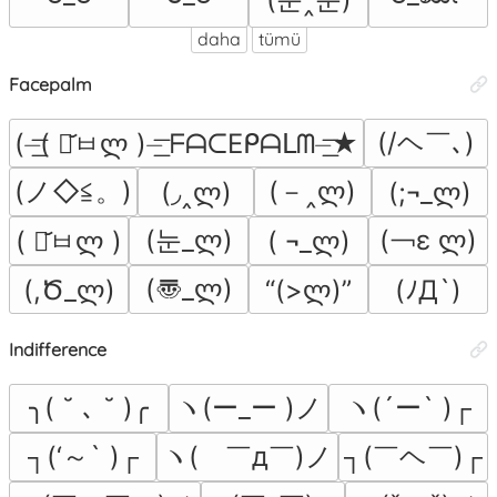
daha
tümü
Facepalm
(/ヘ￣､)
(⏤͟͟͞͞( ･᷄ㅂლ )⏤͟͟͞͞ ᖴᗩᑕEᑭᗩᒪᗰ⏤͟͟͞͞★
(ノ◇≦。)
(－‸ლ)
(◞‸ლ)
(;¬_ლ)
(눈_ლ)
(￢ε ლ)
( ¬_ლ)
( ･᷄ㅂლ )
(〠_ლ)
(,Ծ_ლ)
“(>ლ)”
(ﾉД`)
Indifference
ヽ(ー_ー )ノ
ヽ(´ー` )┌
╮( ˘ ､ ˘ )╭
┐(‘～` )┌
ヽ(　￣д￣)ノ
┐(￣ヘ￣)┌