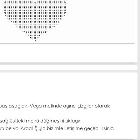
⣼⣿⣿⣿⣿⣿⣿⣷⣤⣾⣿⣿⣿⣿⣿⣿⣧

⣿⣿⣿⣿⣿⣿⣿⣿⣿⣿⣿⣿⣿⣿⣿⣿⣿

⠹⣿⣿⣿⣿⣿⣿⣿⣿⣿⣿⣿⣿⣿⣿⣿⠏

⠀⠙⢿⣿⣿⣿⣿⣿⣿⣿⣿⣿⣿⣿⣿⠋⠀

⠀⠀⠀⠙⢿⣿⣿⣿⣿⣿⣿⣿⡿⠛⠁⠀⠀

⠀⠀⠀⠀⠀⠉⢿⣿⣿⣿⠟⠋⠀⠀⠀⠀⠀

⠀⠀⠀⠀⠀⠀⠀⠙⠻⠁⠀⠀⠀⠀⠀⠀⠀⠀⠀⠀⠀⠀⠀
baş aşağıdır! Veya metinde ayırıcı çizgiler olarak
sağ üstteki menü düğmesini tıklayın.
be vb. Aracılığıyla bizimle iletişime geçebilirsiniz.