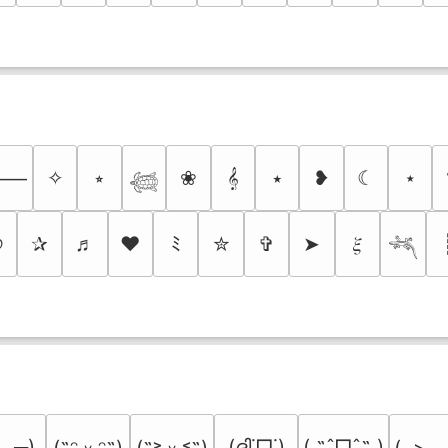
✧
⭒
❀
𝄞
⭑
❥
☾
⋆
⸻
𓆉
୭
✰
♬
❤
ﾐ
✮
✞
➤
𝜉
𓆈
﹏╥)
(ദ്ദി˙ᗜ˙)
( ˶ˆᗜˆ˵ )
(˶ᵔ ᵕ ᵔ˶)
(˶˃ ᵕ ˂˶)
(,,> ᴗ