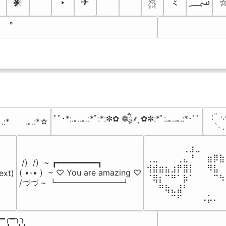
؄
ネ
‣
✈
ﾐ
𒀭
𓆣
⠀:¨ ·.
ﾟﾟ･*:.｡..｡.:*ﾟ:*:✼✿ ❁ཻུ۪۪⸙͎ ✿✼:*ﾟ:.｡..｡.:*･ﾟﾟ
｡.:*　　.｡.:*☆
⠀ `· 
⠀⠀⠀⠀⠀⠀⢀⣰⣀⠀⠀⠀⠀
⢀⣀⠀⠀⠀⢀⣄⠘⠀⠀⣶⡿⣷
 /)  /)  ~ ┏━━━━━━━━┓

⢺⣾⣶⣦⣰⡟⣿⡇⠀⠀⠻⣧⠀
( •-• )  ~ ♡ You are amazing ♡

ext)

⠈⢿⡆⠉⠛⠁⡷⠁⠀⠀⠀⠉⠳
/づづ ~ ┗━━━━━━━━┛
⠀⠀⠛⢷⣄⣼⠃⠀⠀⠀⠀⠀⠀
⠀⠀⠀⠀⠉⠋⠀⠀⠀⠠⡥⠄⠀
━╭━╮╮
