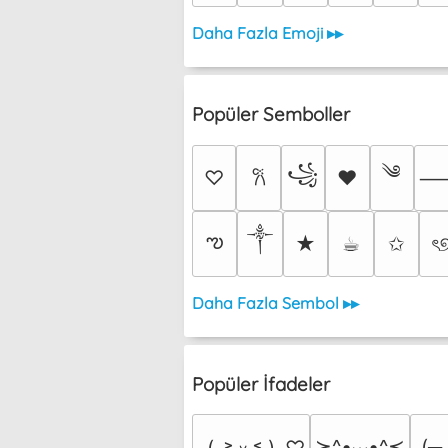
Daha Fazla Emoji ▸▸
Popüler Semboller
༄
꧁
♡
♥
𐙚
༒︎
ఌ
★
☕︎
✩
ৎ
Daha Fazla Sembol ▸▸
Popüler İfadeler
≽^•⩊•^≼
(╥
⸜(｡˃ ᵕ ˂ )⸝♡