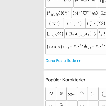
(
(*ᴗ͈ˬᴗ͈)ꕤ*.ﾟ
꒰ঌ(˶ˆᗜˆ˵)໒꒱
（˶′◡‵˶）
(꒪▿꒪)
( ˘͈ ᵕ ˘͈♡)
(◞ ‸ ◟ㆀ)
(づ｡◕‿‿◕｡)づ
˚₊‧꒰
(ﾉ>ω<)ﾉ :｡･:*:･ﾟ’★,｡･:*:･ﾟ
Daha Fazla İfade ▸▸
Popüler Karakterleri
♡
♛
𒁍