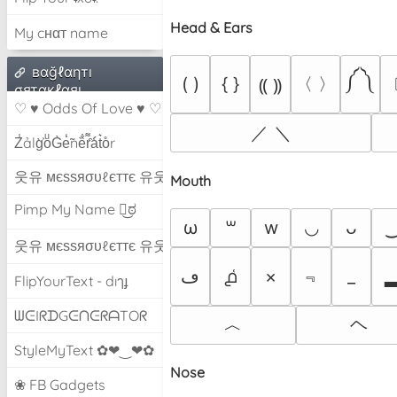
Head & Ears
My cнαт name
вαğℓαηтı
༼ ༽
〈 〉
( )
{ }
⸨ ⸩
σятαкℓαяı
♡ ♥ Odds Of Love ♥ ♡
／ ＼
Z̾ảlg̀͐oͧG̀e̒̃nȅ̐r͌̑á͑t͛o̊r
웃유 мєѕѕяσυℓєттє 유웃
Mouth
Pimp My Name ಠ͜ಠ
ω
w
◡
꒳
ᴗ
웃유 мєѕѕяσυℓєттє 유웃
﹃
ڡ
൧͑
×
_
FlipYourText - dıๅɟ
ᗯᕮIᖇᗪGᕮᑎᕮᖇᗩTOᖇ
︿
ヘ
StyleMyText ✿❤‿❤✿
Nose
❀ FB Gadgets