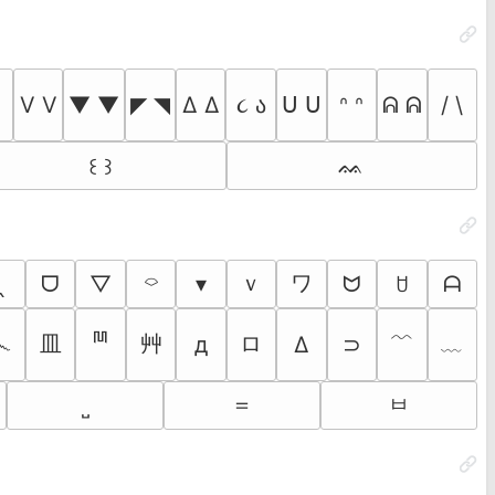
V V
▼ ▼
◤ ◥
Δ Δ
૮ ა
ᑌ ᑌ
ᐢ ᐢ
ᕱ ᕱ
/ \
៱
ᨐ
꒰ ꒱
ｖ
ワ
‸
ᗜ
▽
⌔
▾
ᗢ
ᗩ
ꇴ
ྊ
皿
艸
ロ
﹌
﹏
෴
д
Δ
⊃
＝
ㅂ
˽