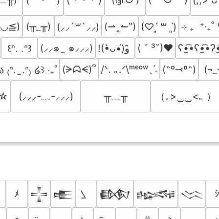
≧◡≦)
(╥_╥)
(⇀‸↼‶)
⊹ ₊  ⁺‧₊
(⸝⸝´꒳`⸝⸝)
(♡ˊ͈ ꒳ ˋ͈)
(⸝⸝๑  ̫ ๑⸝⸝⸝)
( ˘ ³˘)♥
ʕ•̫͡•ʕ•̫͡•ʔ•
꒰ᐢ. .ᐢ꒱
!(•̀ᴗ•́)و ̑̑
(ᗒᗣᗕ)՞
/ᐠ. ｡.ᐟ\ᵐᵉᵒʷˎˊ˗
(˶º⤙º˶)
(¬_
ა ₍ᐢ.  ̫.ᐢ₎ ໒꒱ ‧₊˚
╥﹏╥
（｡>‿‿<｡ ）
’☆
(⸝⸝⸝-﹏-⸝⸝⸝)
ﾒ
𒋲
𒍫
𒁃
𒈙
𒈱