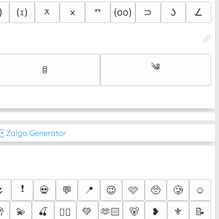
ᆽ
)
(ｪ)
×
ⱅ
(oo)
⊃
ʖ
∠
༄
ꊞ
͜͡◔ Zalgo Generator
❗
🌷
💀
💬
📍
😉
🩷
🥺
🥲
☺️

💫
🍒
💚
🫶🏻
🐻
❥
⚜️
📝
❤️‍🔥