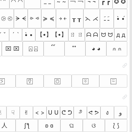
￣ ￣
￢ ￢
◠ ◠
_ _
~ ~
¬ ¬
┏ ┏
✪ ✪
ᵔ ᵔ
⩺ ⩹
⧁ ⧀
ᗒ ᗕ
≽ ≼
┰ ┰
⋋ ⋌
ﹷ ﹷ
•̀ •́
￫ ￩
【•】【•】
ㄖ ㄖ
ˇ ˇ
´ `
•̀ •
ᗩ ᗩ
ᗢ ᗢ
д д
⌧︎ ⌧︎
⍓︎ ⍓︎
์ ์
ํ ํ
◕ ◕
⍝ ⍝
⍩⃞
⍢⃞
⍥⃞
⍤⃞
⍨⃞
೨
︎
☟︎
✌︎
< >
ᑌ ᑌ
ᕦ ᕤ
ᕙ ᕗ
ง
و
人
ʃƪ
ʚ ɞ
ଘ
ଓ
⟅ ⟆