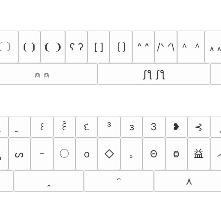
〔 〕
＾ ＾
⦗ ⦘
❨ ❩
ʕ ʔ
[ ]
⟮ ⟯
^ ^
/ᐠ ᐟ\
៱ 
⍝ ⍝
ʃƪ ʃƪ
‿
દ
³
з
3
❥
⊰
꒰
ꏁ
〇
益
▂
ᔕ
ｰ
o
◇
｡
Θ
Ⱉ
⋏
ꞈ
ᵔ