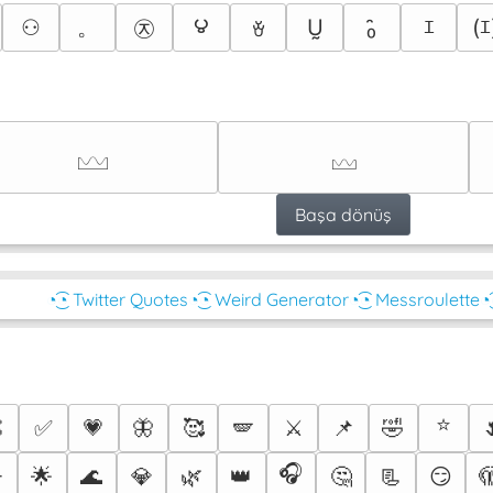
౪
。
㉨
⚇
Ṵ
₀̑
ｴ
(ｴ
ꈊ
𓈉
𓈊
Başa dönüş
◔͜͡◔ Twitter Quotes
◔͜͡◔ Weird Generator
◔͜͡◔ Messroulette
◔
⭐

✅
💗
🦋
🥰
🪽
⚔️
📌
🤣
🎧
️
🌟
🌊
💎
🌿
👑
🤔
📃
😏
