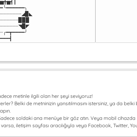
▅╋▅┫┃

━╰━━━━━━╮

┈┈┈┈┈┈┈◢▉◣

┈┈┈┈┈┈▉▉▉

┈┈┈┈┈┈◥▉◤

┈╭━┳━━━━╯

━━━┫﻿
ce metinle ilgili olan her şeyi seviyoruz!
er? Belki de metninizin yansıtılmasını istersiniz, ya da belki 
apın.
! Sadece soldaki ana menüye bir göz atın. Veya mobil cihazda 
arsa, iletişim sayfası aracılığıyla veya Facebook, Twitter, Youtu