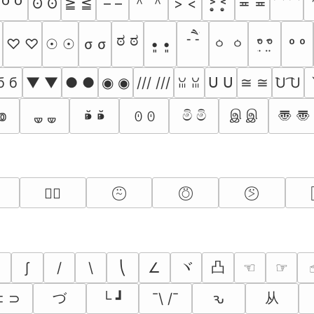
＾ ＾
ʘ ʘ
≧ ≦
– –
> <
˃̣̣̥ ˂̣̣̥
≖ ≖
⁀ ⁀
-ཻ -ཻ
ಠ ಠ
ㆁ ㆁ
♡ ♡
☉ ☉
σ σ
•͈ •͈
ᵒ̤̑ ᵒ̤̑
º º
б б
▼ ▼
● ●
◉ ◉
/// ///
ᑌ ᑌ
≅ ≅
͡U ͡U
ꈍ ꈍ
〠 〠
⁍̴̆ ⁍̴̆
මි මි
இ இ
៙
ꏿ ꏿ
🝦 🝦
⍨⃝
⍥⃝
⍩⃝
∵⃝
ヾ
凸
∫
/
\
⎝
∠
☜︎
☞︎
☝
づ
从
⊂ ⊃
└ ┛
¯\ /¯
ԅ