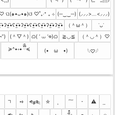
˚ ♡ ପ(๑•ᴗ•๑)ଓ ♡˚₊‧⁺ ₊ ⊹
(─‿‿─)
(⸝⸝⸝>﹏<⸝⸝⸝)
（＾ω＾）
̫͡•ʔ•̫͡•ʕ•̫͡•ʔ•̫͡•ʕ•̫͡•ʕ•̫͡•ʔ•̫͡•ʔ•̫͡•
˙ᴗ˙
(＾▽＾)
ᜊ( ‘ ⩊ ‘𖦹)ᜊ
（＾◡＾）♡
¬”)
≧◡≦
≽^•༚• ྀིྀ≼
(•　ω　•)
𓆩♡𓆪
ｼ
➺
✮
･
⚠
𒈝