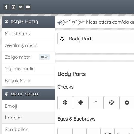
вєηιм мєтιη
(☞ﾟヮﾟ)☞ Messletters.com'da artı
Messletters
💪
Body Parts
çevrilmiş metin
Zalgo metni
Yığılmış metin
Body Parts
Büyük Metin
Cheeks
мєтιη ѕαηαт
＠
✽
✺
*
✿
Emoji
İfadeler
Eyes & Eyebrows
Semboller