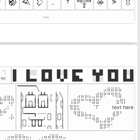
†
⋟
𒆙
𒈑
𒁷
𒀱
𒊲
𒌐
⛥
𓎖
· ¨:⠀

█  █░░ █▀█ █░█ █▀▀  █▄█ █▀█ █░█

. ୨୧⠀
█  █▄▄ █▄█ ▀▄▀ ██▄  ░█░ █▄█ █▄█
▔▔▔▔▔╲

⠀⠀⠀⠀⠀⠀⠀⠀⠀⣠⣶⣶⣶⣦⠀⠀

⠀⠀⠀⠀

▕╮╭┻┻╮╭┻┻╮╭▕╮╲

⠀⠀⣠⣤⣤⣄⣀⣾⣿⠟⠛⠻⢿⣷⠀

⣦⣾⣿⣧

▕╯┃╭╮┃┃╭╮┃╰▕╯╭▏

⢰⣿⡿⠛⠙⠻⣿⣿⠁⠀⠀ ⠀⣶⢿⡇

⠛⠀⡘⠏

▕╭┻┻┻┛┗┻┻┛  ▕  ╰▏

⢿⣿⣇⠀⠀⠀⠈⠏⠀⠀⠀ text here

⣦⣮⠁⠀

▕╰━━━┓┈┈┈╭╮▕╭╮▏

⠀⠻⣿⣷⣦⣤⣀⠀⠀⠀ ⠀⣾⡿⠃⠀

⠉⠀⠠⡧

▕╭╮╰┳┳┳┳╯╰╯▕╰╯▏

⠀⠀⠀⠀⠉⠉⠻⣿⣄⣴⣿⠟⠀⠀⠀

⠀⠀⠀⠀
▕╰╯┈┗┛┗┛┈╭╮▕╮┈▏
⠀⠀⠀⠀⠀⠀⠀⠀⣿⡿⠟⠁⠀⠀⠀
⠀⣠⣤⣶⣶⣦⣄⡀  ⠀⢀⣤⣴⣶⣶⣤⣀⠀
