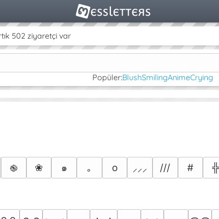
k 502 ziyaretçi var
Popüler:
Blush
Smiling
Anime
Crying
❀
๑
｡
o
///
#
֎
⸝⸝⸝
꧆ ꧆