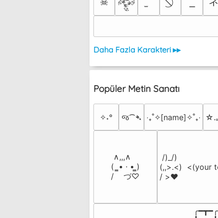
☠
𒅒
Daha Fazla Karakteri ▸▸
Popüler Metin Sanatı
✧˖°
જ⁀➴
‎‧₊˚✧[name]✧˚₊‧
☆.
 ∧,,,∧

 /)_/)

(  ̳• · • ̳)

(,,>.<)  <(your t
/    づ♡
/ >❤️
╭━┳━╭