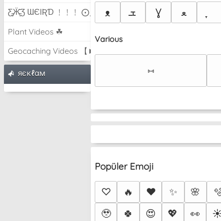
ܫ
Ɣ
ﻌ
ᴥ
Ƹ̵̡Ӝ̵̨̄Ʒ ƜЄƖƦƊ ﹗﹗﹗ ⨀_⨀
Plant Videos ☘
Various
Geocaching Videos 【►】
⑅
яєкℓαм
Popüler Emoji
♡
🔥
❤️
✨
🌸

🥹
🍀
😍
💖
👀
☀