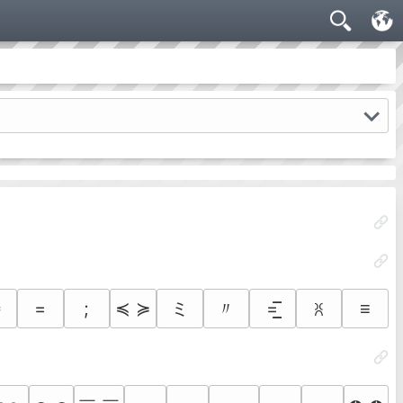
ミ
〃
╬
=
;
≼ ≽
=͟͟͞͞
≡
ꐦ