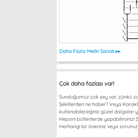
┃┈┈┈┣
┃┈┃┈╰
╰┳╯┈┈
╲┃┈┈┈
╲┃┈┈┈
╲┃┈┈┈
╲┣━━━
Daha Fazla Metin Sanatı ▸▸
Çok daha fazlası var!
Sunduğumuz çok şey var, çünkü sade
Şekillerden ne haber? Veya Karakterl
kullanabileceğiniz güzel dalgalar y
Hepsini bültenlerde yapabilirsiniz
Herhangi bir öneriniz veya sorunuz v