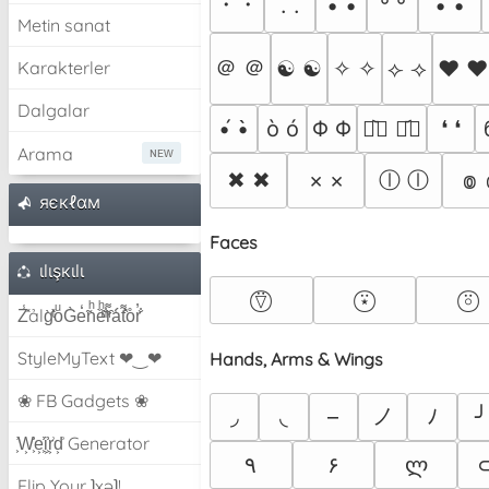
・・
. .
• •
° °
´• •`
Metin sanat
＠ ＠
☯ ☯
✧ ✧
⟣ ⟢
♥ ♥
Karakterler
Dalgalar
•́ •̀
ò ó
Φ Φ
❛ ❛
ꏿ᷅॓ ꏿ᷄॔
Arama
ⓛ ⓛ
✖ ✖
× ×
៙ 
яєкℓαм
Faces
ιlιşкιlι
⍢⃝
⍣⃝
⍤⃝
Z̾̽ảlg̀͐ͭ̽oͧG̀e̒̃nͪȅͪͫ̏̐r͌̑á͑t͌̑͛o̊r̓̐
StyleMyText ❤‿❤
Hands, Arms & Wings
❀ FB Gadgets ❀
ノ
◞
◟
–
ﾉ
╯
͕͗W͕͕͗͗e͕͕͗͗i͕͕͗͗r͕͗d͕͗ Generator
٩
۶
ლ
Flip Your ʇxəʇ!