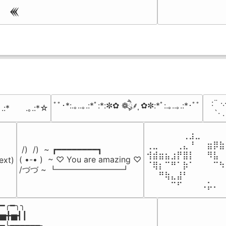
𒌍
⠀:¨ ·.
ﾟﾟ･*:.｡..｡.:*ﾟ:*:✼✿ ❁ཻུ۪۪⸙͎ ✿✼:*ﾟ:.｡..｡.:*･ﾟﾟ
｡.:*　　.｡.:*☆
⠀ `· 
⠀⠀⠀⠀⠀⠀⢀⣰⣀⠀⠀⠀⠀
⢀⣀⠀⠀⠀⢀⣄⠘⠀⠀⣶⡿⣷
 /)  /)  ~ ┏━━━━━━━━┓

⢺⣾⣶⣦⣰⡟⣿⡇⠀⠀⠻⣧⠀
( •-• )  ~ ♡ You are amazing ♡

ext)

⠈⢿⡆⠉⠛⠁⡷⠁⠀⠀⠀⠉⠳
/づづ ~ ┗━━━━━━━━┛
⠀⠀⠛⢷⣄⣼⠃⠀⠀⠀⠀⠀⠀
⠀⠀⠀⠀⠉⠋⠀⠀⠀⠠⡥⠄⠀
━╭━╮╮

▅╋▅┫┃

━╰━━━━━━╮
