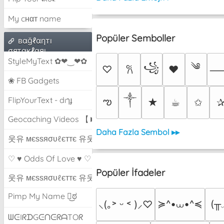
My cнαт name
Popüler Semboller
вαğℓαηтı
σятαкℓαяı
StyleMyText ✿❤‿❤✿
༄
꧁
♡
♥
𐙚
❀ FB Gadgets
༒︎
FlipYourText - dıๅɟ
ఌ
★
☕︎
✩
Geocaching Videos 【►】
Daha Fazla Sembol ▸▸
웃유 мєѕѕяσυℓєттє 유웃
♡ ♥ Odds Of Love ♥ ♡
Popüler İfadeler
웃유 мєѕѕяσυℓєттє 유웃
Pimp My Name ಠ͜ಠ
≽^•⩊•^≼
(╥
⸜(｡˃ ᵕ ˂ )⸝♡
ᗯᕮIᖇᗪGᕮᑎᕮᖇᗩTOᖇ