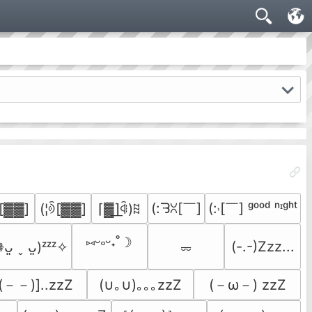
(:ᘌꇤ[￣]
(:˒[￣] ᵍᵒᵒᵈ ⁿᶦᵍʰᵗ
ꒉ[▓▓]
(¦ꎌ[▓▓]
⌈▓͟⌉ꆟ)ꍞ
⑅ᵕ༚ᵕ˖˚☽
(-.-)Zzz...
ᴗ͈ ˬ ᴗ͈)ᶻᶻᶻ✧
⏔
[(－－)]..zzZ
(－ω－) zzZ
(∪｡∪)｡｡｡zzZ