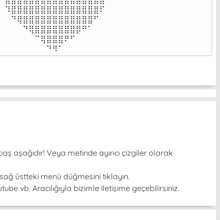
⠹⣿⣿⣿⣿⣿⣿⣿⣿⣿⣿⣿⣿⣿⣿⣿⠏

⠀⠙⢿⣿⣿⣿⣿⣿⣿⣿⣿⣿⣿⣿⣿⠋⠀

⠀⠀⠀⠙⢿⣿⣿⣿⣿⣿⣿⣿⡿⠛⠁⠀⠀

⠀⠀⠀⠀⠀⠉⢿⣿⣿⣿⠟⠋⠀⠀⠀⠀⠀

⠀⠀⠀⠀⠀⠀⠀⠙⠻⠁⠀⠀⠀⠀⠀⠀⠀⠀⠀⠀⠀⠀⠀
baş aşağıdır! Veya metinde ayırıcı çizgiler olarak
sağ üstteki menü düğmesini tıklayın.
be vb. Aracılığıyla bizimle iletişime geçebilirsiniz.