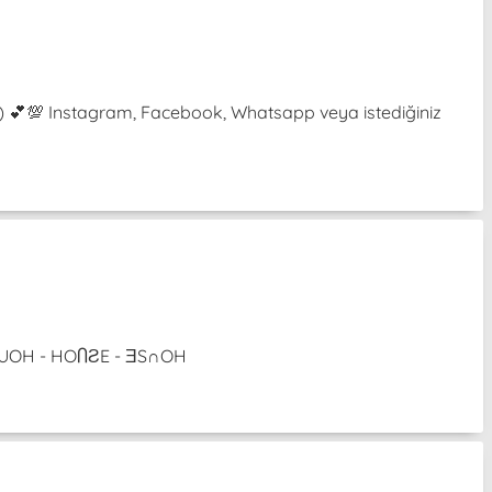
³˘) 💕💯 Instagram, Facebook, Whatsapp veya istediğiniz
 ƎƧUOH - HOႶƧE - ƎS∩OH