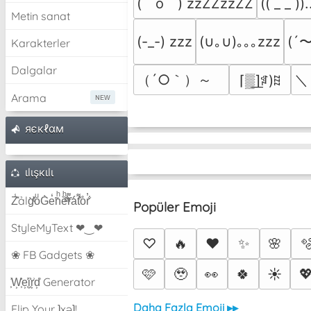
(￣o￣) zzZZzzZZ
(( _ _ )
Metin sanat
(´〜
(-_-) zzz
(∪｡∪)｡｡｡zzz
Karakterler
Dalgalar
（´○｀）～ゝ
＼
⌈▒͟⌉ꅼ)ꍞ
Arama
яєкℓαм
ιlιşкιlι
Z̾̽ảlg̀͐ͭ̽oͧG̀e̒̃nͪȅͪͫ̏̐r͌̑á͑t͌̑͛o̊r̓̐
Popüler Emoji
StyleMyText ❤‿❤
♡
🔥
❤️
✨
🌸

❀ FB Gadgets ❀
🩷
🥹
👀
🍀
☀️

͕͗W͕͕͗͗e͕͕͗͗i͕͕͗͗r͕͗d͕͗ Generator
Daha Fazla Emoji ▸▸
Flip Your ʇxəʇ!