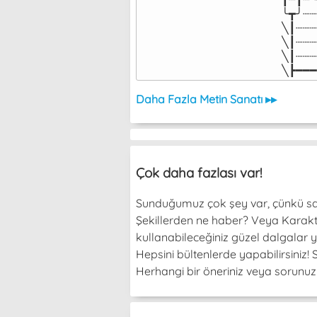
╰┳╯┈┈
╲┃┈┈┈
╲┃┈┈┈
╲┃┈┈┈
╲┣━━━
Daha Fazla Metin Sanatı ▸▸
Çok daha fazlası var!
Sunduğumuz çok şey var, çünkü sade
Şekillerden ne haber? Veya Karakterl
kullanabileceğiniz güzel dalgalar y
Hepsini bültenlerde yapabilirsiniz
Herhangi bir öneriniz veya sorunuz v