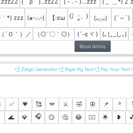
(￣ρ￣)..zzZZ
(－.－)...zzz
(＿ ＿*) Z z
)..zzzZZ
(冫༵、)
｀*) zzz
【:εω
(´～`)
(๑ᵕ⌓ᵕ̤)
(ᴗ˳ᴗ)
（´Ｏ｀）／
（◎´〇｀◎）
(´-εヾ )
(｡し_し｡)
Başa dönüş
◔͜͡◔ Zalgo Generator
◔͜͡◔ Style My Text
◔͜͡◔ Flip Your Text
◔
⭐

✅
💗
🥰
🪽
⚔️
🤣
🦋
📌
🎧

🌊
💎
😏
🤔
😂
🌟
❥

❤️‍🔥