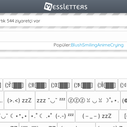
k 544 ziyaretçi var
Popüler:
Blush
Smiling
Anime
Crying
]
(¦ꃎ[▓▓]
(¦ꃩ[▓▓]
(¦ꄰ[▓▓]
(¦ꃆ[▓▓]
(¦ꀦ[▓▓]
(¦
…
(>.<) zzZ
zzz ˘◡˘ ᶻᶻᶻ
ⓩⓩⓩ ꈍ ◡ ꈍ ☽˚｡⋆.
(❁
(－_－) zzZ
˘◡˘ ☾⋆⁺₊⋆
⋆.˚ ☾ .⭒˚  (-.-) ᶻᶻᶻ