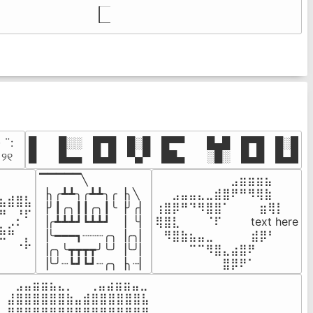
· ¨:⠀

█  █░░ █▀█ █░█ █▀▀  █▄█ █▀█ █░█

. ୨୧⠀
█  █▄▄ █▄█ ▀▄▀ ██▄  ░█░ █▄█ █▄█
▔▔▔▔▔╲

⠀⠀⠀⠀⠀⠀⠀⠀⠀⣠⣶⣶⣶⣦⠀⠀

⠀⠀⠀⠀

▕╮╭┻┻╮╭┻┻╮╭▕╮╲

⠀⠀⣠⣤⣤⣄⣀⣾⣿⠟⠛⠻⢿⣷⠀

⣦⣾⣿⣧

▕╯┃╭╮┃┃╭╮┃╰▕╯╭▏

⢰⣿⡿⠛⠙⠻⣿⣿⠁⠀⠀ ⠀⣶⢿⡇

⠛⠀⡘⠏

▕╭┻┻┻┛┗┻┻┛  ▕  ╰▏

⢿⣿⣇⠀⠀⠀⠈⠏⠀⠀⠀ text here

⣦⣮⠁⠀

▕╰━━━┓┈┈┈╭╮▕╭╮▏

⠀⠻⣿⣷⣦⣤⣀⠀⠀⠀ ⠀⣾⡿⠃⠀

⠉⠀⠠⡧

▕╭╮╰┳┳┳┳╯╰╯▕╰╯▏

⠀⠀⠀⠀⠉⠉⠻⣿⣄⣴⣿⠟⠀⠀⠀

⠀⠀⠀⠀
▕╰╯┈┗┛┗┛┈╭╮▕╮┈▏
⠀⠀⠀⠀⠀⠀⠀⠀⣿⡿⠟⠁⠀⠀⠀
⠀⣠⣤⣶⣶⣦⣄⡀  ⠀⢀⣤⣴⣶⣶⣤⣀⠀

⣼⣿⣿⣿⣿⣿⣿⣷⣤⣾⣿⣿⣿⣿⣿⣿⣧

⣿⣿⣿⣿⣿⣿⣿⣿⣿⣿⣿⣿⣿⣿⣿⣿⣿
