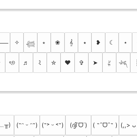
✧
⭒
❀
𝄞
⭑
❥
☾
⋆
⸻
𓆉
✰
ৎ୭
♬
ﾐ
✮
❤
✞
➤
𝜉
𓆈
﹏╥)
(ദ്ദി˙ᗜ˙)
( ˶ˆᗜˆ˵ )
(˶ᵔ ᵕ ᵔ˶)
(˶˃ ᵕ ˂˶)
(,,> ᴗ