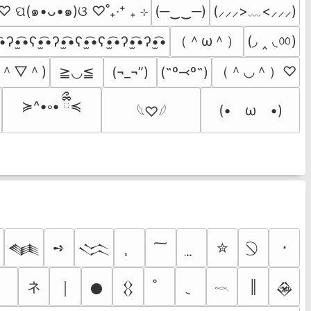
˚ ♡ ପ(๑•ᴗ•๑)ଓ ♡˚₊‧⁺ ₊ ⊹
(─‿‿─)
(⸝⸝⸝>﹏<⸝⸝⸝)
（＾ω＾）
(◞ ‸ ◟ㆀ)
͡•ʔ•̫͡•ʕ•̫͡•ʔ•̫͡•ʕ•̫͡•ʕ•̫͡•ʔ•̫͡•ʔ•̫͡•
(＾▽＾)
（＾◡＾）♡
≧◡≦
(¬_¬”)
(˶º⤙º˶)
≽^•༚• ྀིྀ≼
(•　ω　•)
𓆩♡𓆪
➺
✮
･

𒈝
𒈱
ネ
║
￨
𒊹
𒌐
𒊲
𓎖