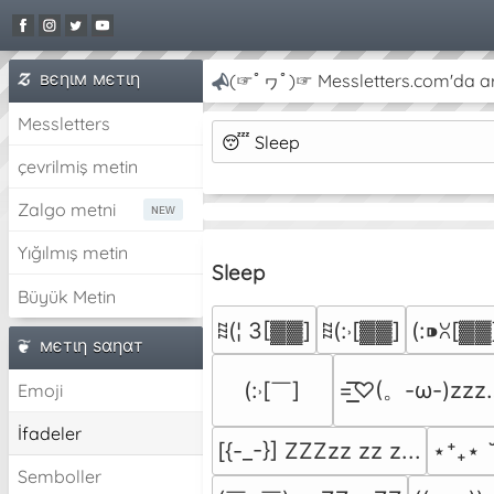
вєηιм мєтιη
(☞ﾟヮﾟ)☞ Messletters.com'da artı
Messletters
😴
Sleep
çevrilmiş metin
Zalgo metni
Yığılmış metin
Sleep
Büyük Metin
ꍞ(¦ 3[▓▓]
ꍞ(:˒[▓︎▓︎]
(:⁍ꇤ[▓︎▓︎
мєтιη ѕαηαт
(:˒[￣]
=͟͟͞͞♡(。-ω-)zzz
Emoji
İfadeler
[{-_-}] ZZZzz zz z...
⋆⁺₊⋆ 
Semboller