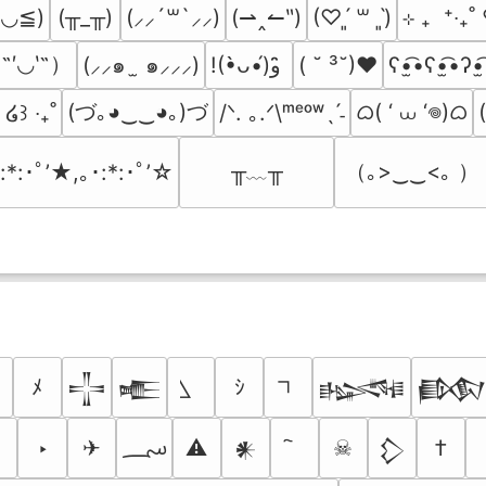
≧◡≦)
(╥_╥)
(⇀‸↼‶)
⊹ ₊  ⁺‧₊
(⸝⸝´꒳`⸝⸝)
(♡ˊ͈ ꒳ ˋ͈)
˶′◡‵˶）
(⸝⸝๑  ̫ ๑⸝⸝⸝)
( ˘ ³˘)♥
ʕ•̫͡•ʕ•̫͡•ʔ•̫
!(•̀ᴗ•́)و ̑̑
(づ｡◕‿‿◕｡)づ
ᜊ( ‘ ⩊ ‘𖦹)ᜊ
/ᐠ. ｡.ᐟ\ᵐᵉᵒʷˎˊ˗
₎ ໒꒱ ‧₊˚
╥﹏╥
（｡>‿‿<｡ ）
:*:･ﾟ’★,｡･:*:･ﾟ’☆
ﾒ
ｼ
𒋲
𒍫
𒈙

؄
‣
✈
⚠
☠
†
𒀭
𒁷