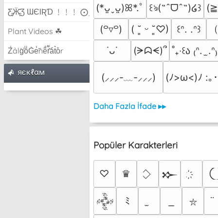
(
(*ᴗ͈ˬᴗ͈)ꕤ*.ﾟ
꒰ঌ(˶ˆᗜˆ˵)໒꒱
Ƹ̵̡Ӝ̵̨̄Ʒ ƜЄƖƦƊ ﹗﹗﹗ ⨀_⨀
（
(꒪▿꒪)
( ˘͈ ᵕ ˘͈♡)
꒰ᐢ. .ᐢ꒱
Plant Videos ☘
(ᗒᗣᗕ)՞
˙ᴗ˙
˚₊‧꒰ა ₍ᐢ.  ̫.ᐢ
Z̾ảlg̀͐oͧG̀e̒̃nȅ̐r͌̑á͑t͛o̊r
яєкℓαм
(⸝⸝⸝-﹏-⸝⸝⸝)
(ﾉ>ω<)ﾉ :｡･
Daha Fazla İfade ▸▸
Popüler Karakterleri
♡
♛
𒁍
ﾐ
𒅒
⛥