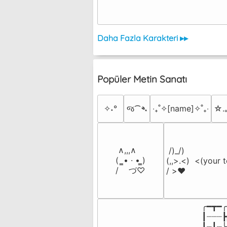
Daha Fazla Karakteri ▸▸
Popüler Metin Sanatı
✧˖°
જ⁀➴
‎‧₊˚✧[name]✧˚₊‧
☆.
 ∧,,,∧

 /)_/)

(  ̳• · • ̳)

(,,>.<)  <(your t
/    づ♡
/ >❤️
╭━┳━╭
┃┈┈┈┣
┃┈┃┈╰