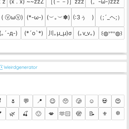
 z
［(－－)］zzz
(。-ω-)zzz
(x . x) ~~zzZ
( ⓥωⓥ)
(︶｡︶✽)
(:3ぅ　)
（;´_ヘ;）
(*-ω-)
川｡μ_μ)σ
(｡´-д-)
(*´ο`*)
(｡v_v｡)
꒰◍ᐡᐤᐡ◍꒱
͜͡◔ Weirdgenerator
❗
🌷
💬
📍
😉
🥺
🥲
☺️
💀
😍
❄️

🌿
🍒
🙂
💋
🫶🏻
🫣
📝
⚜️