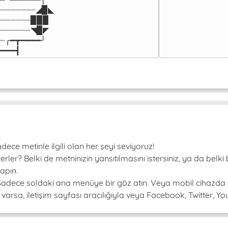
┈┈┈┈┈┈┈◢▉◣

┈┈┈┈┈┈▉▉▉

┈┈┈┈┈┈◥▉◤

┈╭━┳━━━━╯

━━━┫﻿
ce metinle ilgili olan her şeyi seviyoruz!
er? Belki de metninizin yansıtılmasını istersiniz, ya da belki 
apın.
! Sadece soldaki ana menüye bir göz atın. Veya mobil cihazda 
arsa, iletişim sayfası aracılığıyla veya Facebook, Twitter, Youtu