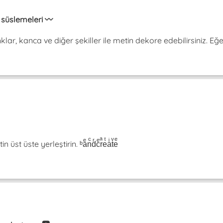
in süslemeleri 〰️
onklar, kanca ve diğer şekiller ile metin dekore edebilirsiniz. Eğ
t üste yerleştirin. ᵇaͤnͨdͬcͤrͣeͭaͥtͮeͤ