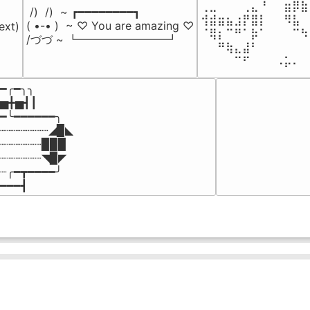
⢀⣀⠀⠀⠀⢀⣄⠘⠀⠀⣶⡿⣷
 /)  /)  ~ ┏━━━━━━━━┓

⢺⣾⣶⣦⣰⡟⣿⡇⠀⠀⠻⣧⠀
( •-• )  ~ ♡ You are amazing ♡

ext)

⠈⢿⡆⠉⠛⠁⡷⠁⠀⠀⠀⠉⠳
/づづ ~ ┗━━━━━━━━┛
⠀⠀⠛⢷⣄⣼⠃⠀⠀⠀⠀⠀⠀
⠀⠀⠀⠀⠉⠋⠀⠀⠀⠠⡥⠄⠀
━╭━╮╮

▅╋▅┫┃

━╰━━━━━━╮

┈┈┈┈┈┈┈◢▉◣

┈┈┈┈┈┈▉▉▉

┈┈┈┈┈┈◥▉◤

┈╭━┳━━━━╯

━━━┫﻿