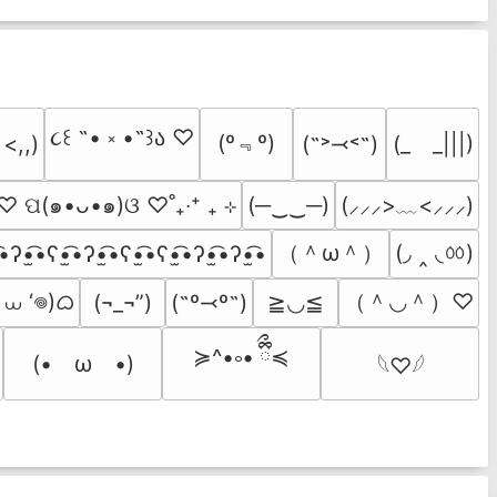
૮꒰ ˶• ༝ •˶꒱ა ♡
(º﹃º)
(˶˃⤙˂˶)
(_　_|||)
 <,,)
˚ ♡ ପ(๑•ᴗ•๑)ଓ ♡˚₊‧⁺ ₊ ⊹
(─‿‿─)
(⸝⸝⸝>﹏<⸝⸝⸝)
（＾ω＾）
(◞ ‸ ◟ㆀ)
͡•ʔ•̫͡•ʕ•̫͡•ʔ•̫͡•ʕ•̫͡•ʕ•̫͡•ʔ•̫͡•ʔ•̫͡•
 ⩊ ‘𖦹)ᜊ
（＾◡＾）♡
(¬_¬”)
(˶º⤙º˶)
≧◡≦
≽^•༚• ྀིྀ≼
(•　ω　•)
𓆩♡𓆪