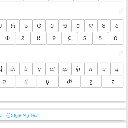
Ჟ
Რ
Ს
Ტ
Უ
Ფ
Ქ
Ღ
Ყ
Შ
Ჶ
Ჷ
Ჸ
Ჹ
Ჺ
Ჽ
Ჾ
Ჿ
ⴏ
ⴐ
ⴑ
ⴒ
ⴓ
ⴔ
ⴕ
ⴖ
ⴗ
ⴘ
ⴢ
ⴣ
ⴤ
ⴥ
ⴧ
ⴭ
or
◔͜͡◔ Style My Text