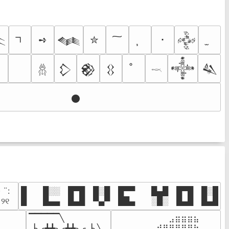
➺
✮
･

𒈝
𒅒
†
𒁷
𒆙
𒌐
𒀱
𒈑
𓆣
𓎖
𒊹
· ¨:⠀

█  █░░ █▀█ █░█ █▀▀  █▄█ █▀█ █░█

. ୨୧⠀
█  █▄▄ █▄█ ▀▄▀ ██▄  ░█░ █▄█ █▄█
▔▔▔▔▔╲

⠀⠀⠀⠀⠀⠀⠀⠀⠀⣠⣶⣶⣶⣦⠀⠀

⠀⠀⠀⠀

▕╮╭┻┻╮╭┻┻╮╭▕╮╲

⠀⠀⣠⣤⣤⣄⣀⣾⣿⠟⠛⠻⢿⣷⠀
