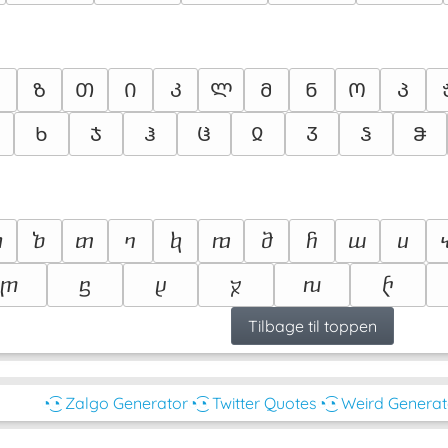
Ზ
Თ
Ი
Კ
Ლ
Მ
Ნ
Ო
Პ
Ხ
Ჯ
Ჰ
Ჱ
Ჲ
Ჳ
Ჴ
Ჵ
ⴅ
ⴆ
ⴇ
ⴈ
ⴉ
ⴊ
ⴋ
ⴌ
ⴍ
ⴎ
ⴜ
ⴝ
ⴞ
ⴟ
ⴠ
ⴡ
Tilbage til toppen
◔͜͡◔ Zalgo Generator
◔͜͡◔ Twitter Quotes
◔͜͡◔ Weird Generat