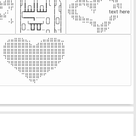
⣦⣾⣿⣧

▕╯┃╭╮┃┃╭╮┃╰▕╯╭▏

⢰⣿⡿⠛⠙⠻⣿⣿⠁⠀⠀ ⠀⣶⢿⡇

⠛⠀⡘⠏

▕╭┻┻┻┛┗┻┻┛  ▕  ╰▏

⢿⣿⣇⠀⠀⠀⠈⠏⠀⠀⠀ text here

⣦⣮⠁⠀

▕╰━━━┓┈┈┈╭╮▕╭╮▏

⠀⠻⣿⣷⣦⣤⣀⠀⠀⠀ ⠀⣾⡿⠃⠀

⠉⠀⠠⡧

▕╭╮╰┳┳┳┳╯╰╯▕╰╯▏

⠀⠀⠀⠀⠉⠉⠻⣿⣄⣴⣿⠟⠀⠀⠀

⠀⠀⠀⠀
▕╰╯┈┗┛┗┛┈╭╮▕╮┈▏
⠀⠀⠀⠀⠀⠀⠀⠀⣿⡿⠟⠁⠀⠀⠀
⠀⣠⣤⣶⣶⣦⣄⡀  ⠀⢀⣤⣴⣶⣶⣤⣀⠀

⣼⣿⣿⣿⣿⣿⣿⣷⣤⣾⣿⣿⣿⣿⣿⣿⣧

⣿⣿⣿⣿⣿⣿⣿⣿⣿⣿⣿⣿⣿⣿⣿⣿⣿

⠹⣿⣿⣿⣿⣿⣿⣿⣿⣿⣿⣿⣿⣿⣿⣿⠏

⠀⠙⢿⣿⣿⣿⣿⣿⣿⣿⣿⣿⣿⣿⣿⠋⠀

⠀⠀⠀⠙⢿⣿⣿⣿⣿⣿⣿⣿⡿⠛⠁⠀⠀

⠀⠀⠀⠀⠀⠉⢿⣿⣿⣿⠟⠋⠀⠀⠀⠀⠀

⠀⠀⠀⠀⠀⠀⠀⠙⠻⠁⠀⠀⠀⠀⠀⠀⠀⠀⠀⠀⠀⠀⠀