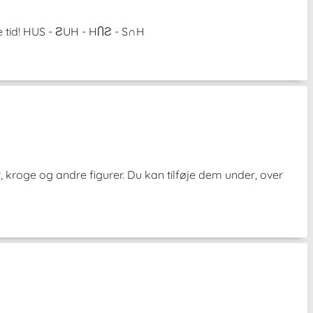
e tid! HUS - ƧUH - HႶƧ - S∩H
 kroge og andre figurer. Du kan tilføje dem under, over