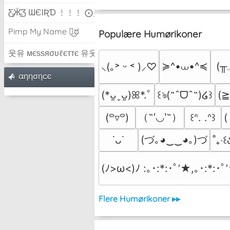
Ƹ̵̡Ӝ̵̨̄Ʒ ƜЄƖƦƊ ﹗﹗﹗ ⨀_⨀
Pimp My Name ಠ͜ಠ
Populære Humørikoner
웃유 мєѕѕяσυℓєттє 유웃
≽^•⩊•^≼
(╥
⸜(｡˃ ᵕ ˂ )⸝♡
αηησηcє
(
(*ᴗ͈ˬᴗ͈)ꕤ*.ﾟ
꒰ঌ(˶ˆᗜˆ˵)໒꒱
（˶′◡‵˶）
(꒪▿꒪)
꒰ᐢ. .ᐢ꒱
(
(づ｡◕‿‿◕｡)づ
˙ᴗ˙
˚₊‧꒰ა
(ﾉ>ω<)ﾉ :｡･:*:･ﾟ’★,｡･:*:･ﾟ
Flere Humørikoner ▸▸