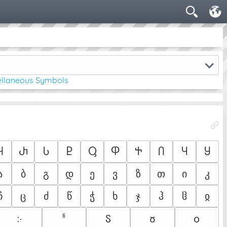
ellaneous Symbols
Ⴏ
Ⴐ
Ⴑ
Ⴒ
Ⴓ
Ⴔ
Ⴕ
Ⴖ
Ⴗ
Ⴘ
ა
ბ
გ
დ
ე
ვ
ზ
თ
ი
კ
ჩ
ც
ძ
წ
ჭ
ხ
ჯ
ჰ
ჱ
ჲ
჻
ჼ
ჽ
ჾ
ჿ