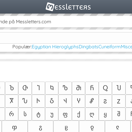
nde på Messletters.com
Populær:
Egyptian Hieroglyphs
Dingbats
Cuneiform
Misc
Ⴅ
Ⴆ
Ⴇ
Ⴈ
Ⴉ
Ⴊ
Ⴋ
Ⴌ
Ⴍ
Ⴎ
Ⴞ
Ⴟ
Ⴠ
Ⴡ
Ⴢ
Ⴣ
Ⴤ
Ⴥ
Ⴧ
Ⴭ
რ
ს
ტ
უ
ფ
ქ
ღ
ყ
შ
ჶ
ჷ
ჸ
ჹ
ჺ