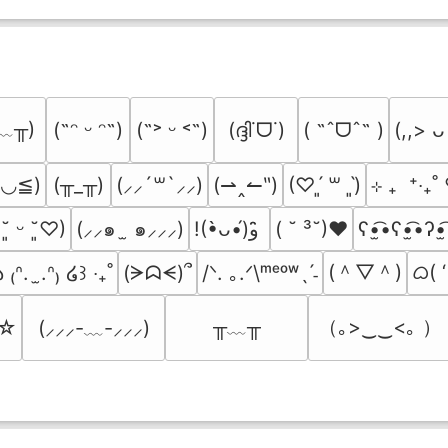
﹏╥)
(ദ്ദി˙ᗜ˙)
( ˶ˆᗜˆ˵ )
(˶ᵔ ᵕ ᵔ˶)
(˶˃ ᵕ ˂˶)
(,,> ᴗ
≧◡≦)
(╥_╥)
(⇀‸↼‶)
⊹ ₊  ⁺‧₊
(⸝⸝´꒳`⸝⸝)
(♡ˊ͈ ꒳ ˋ͈)
(⸝⸝๑  ̫ ๑⸝⸝⸝)
( ˘ ³˘)♥
ʕ•̫͡•ʕ•̫͡•ʔ•̫
 ˘͈ ᵕ ˘͈♡)
!(•̀ᴗ•́)و ̑̑
(＾▽＾)
ᜊ( ‘
(ᗒᗣᗕ)՞
/ᐠ. ｡.ᐟ\ᵐᵉᵒʷˎˊ˗
 ₍ᐢ.  ̫.ᐢ₎ ໒꒱ ‧₊˚
╥﹏╥
（｡>‿‿<｡ ）
’☆
(⸝⸝⸝-﹏-⸝⸝⸝)