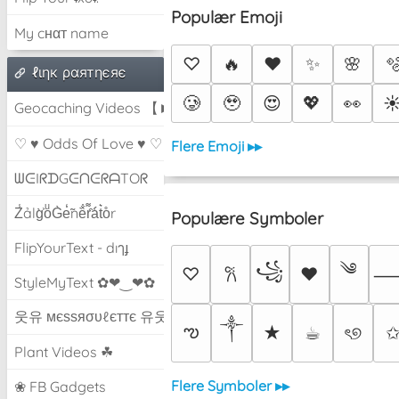
Populær Emoji
My cнαт name
♡
🔥
❤️
✨
🌸

ℓιηк ραятηєяє
🥲
🥹
😍
💖
👀
☀
Geocaching Videos 【►】
♡ ♥ Odds Of Love ♥ ♡
Flere Emoji ▸▸
ᗯᕮIᖇᗪGᕮᑎᕮᖇᗩTOᖇ
Z̾ảlg̀͐oͧG̀e̒̃nȅ̐r͌̑á͑t͛o̊r
Populære Symboler
FlipYourText - dıๅɟ
༄
꧁
♡
♥
𐙚
StyleMyText ✿❤‿❤✿
웃유 мєѕѕяσυℓєттє 유웃
༒︎
ఌ
★
☕︎
ৎ୭
Plant Videos ☘
Flere Symboler ▸▸
❀ FB Gadgets