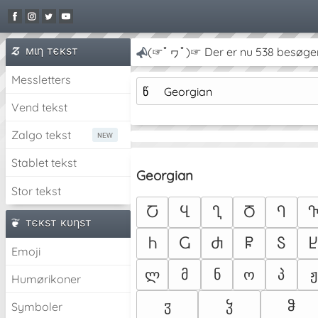
мιη тєкѕт
(☞ﾟヮﾟ)☞ Der er nu 538 besøge
Messletters
წ
Georgian
Vend tekst
Zalgo tekst
Stablet tekst
Georgian
Stor tekst
Ⴀ
Ⴁ
Ⴂ
Ⴃ
Ⴄ
тєкѕт кυηѕт
Ⴙ
Ⴚ
Ⴛ
Ⴜ
Ⴝ
Emoji
ლ
მ
ნ
ო
პ
ჟ
Humørikoner
ჳ
ჴ
ჵ
Symboler