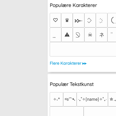
Populære Karakterer
♡
♛
𒁍
ネ
⚠
☠
Flere Karakterer ▸▸
Populær Tekstkunst
✧˖°
જ⁀➴
‎‧₊˚✧[name]✧˚₊‧
☆.