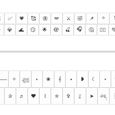
⭐

✅
💗
🥰
🦋
🪽
⚔️
🤣
📌
🎧
️
💎
🌊
😏
🌟
🫣
🍒
🤔

❤️‍🔥
✧
⭒
❀
𝄞
⭑
❥
☾
⋆
⸻
𓆉
✩
✰
♬
❤
ﾐ
✮
✞
𝜉
➤
𓆈