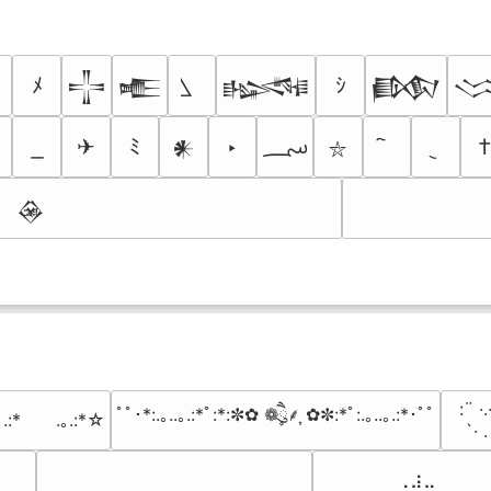
ﾒ
ｼ
𒋲
𒍫
𒈙
𒁃

؄
✈
ﾐ
‣
𒀭
⛥
𒊲
⠀:¨ ·.
ﾟﾟ･*:.｡..｡.:*ﾟ:*:✼✿ ❁ཻུ۪۪⸙͎ ✿✼:*ﾟ:.｡..｡.:*･ﾟﾟ
｡.:*　　.｡.:*☆
⠀ `· 
⠀⠀⠀⠀⠀⠀⢀⣰⣀⠀⠀⠀⠀