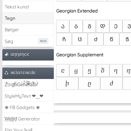
Tekst kunst
Georgian Extended
Tegn
Ა
Ბ
Გ
Დ
Ე
Ვ
Bølger
Ჩ
Ც
Ძ
Წ
Ჭ
Søg
αηησηcє
Georgian Supplement
ⴀ
ⴁ
ⴂ
ⴃ
ⴄ
яєlαтєяєdє
ⴙ
ⴚ
ⴛ
Z̾̽ảlg̀͐ͭ̽oͧG̀e̒̃nͪȅͪͫ̏̐r͌̑á͑t͌̑͛o̊r̓̐
StyleMyText ❤‿❤
❀ FB Gadgets ❀
͕͗W͕͕͗͗e͕͕͗͗i͕͕͗͗r͕͗d͕͗ Generator
Flip Your ʇxəʇ!