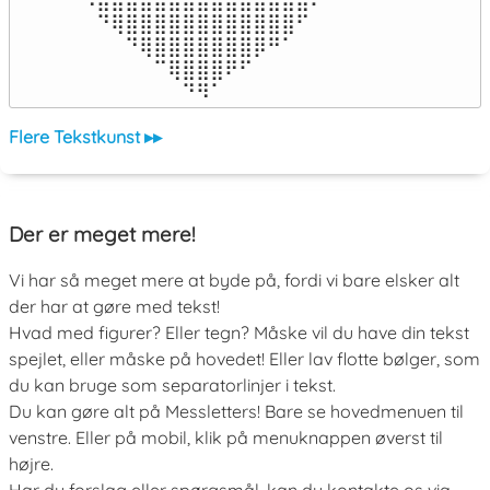
⠀⠙⢿⣿⣿⣿⣿⣿⣿⣿⣿⣿⣿⣿⣿⠋⠀

⠀⠀⠀⠙⢿⣿⣿⣿⣿⣿⣿⣿⡿⠛⠁⠀⠀

⠀⠀⠀⠀⠀⠉⢿⣿⣿⣿⠟⠋⠀⠀⠀⠀⠀

⠀⠀⠀⠀⠀⠀⠀⠙⠻⠁⠀⠀⠀⠀⠀⠀⠀⠀⠀⠀⠀⠀⠀
Flere Tekstkunst ▸▸
Der er meget mere!
Vi har så meget mere at byde på, fordi vi bare elsker alt
der har at gøre med tekst!
Hvad med figurer? Eller tegn? Måske vil du have din tekst
spejlet, eller måske på hovedet! Eller lav flotte bølger, som
du kan bruge som separatorlinjer i tekst.
Du kan gøre alt på Messletters! Bare se hovedmenuen til
venstre. Eller på mobil, klik på menuknappen øverst til
højre.