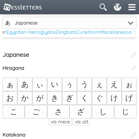
あ
Japanese
ær:
Egyptian Hieroglyphs
Dingbats
Cuneiform
Miscellaneous S
Japanese
Hiragana
ぁ
あ
ぃ
い
ぅ
う
ぇ
え
ぉ
お
か
が
き
ぎ
く
ぐ
け
げ
こ
ご
さ
ざ
し
じ
vis mere
vis alt
Katakana