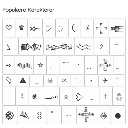
Populære Karakterer
♡
♛
ﾒ
𒁍
𒋲
𒍫
ｼ
𒁃
𒈙
𒈱
➺
✮
･
𒈝
𒅒
ネ
⚠
☠
‣
✈
؄
ﾐ
†
𒀭
𒁷
⛥
𓆣
𒆙
𒈑
𒌐
𒀱
𒊲
𒊹
𓎖