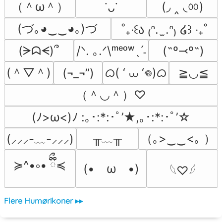
（＾ω＾）
(◞ ‸ ◟ㆀ)
˙ᴗ˙
(づ｡◕‿‿◕｡)づ
˚₊‧꒰ა ₍ᐢ.  ̫.ᐢ₎ ໒꒱ ‧₊˚
(ᗒᗣᗕ)՞
/ᐠ. ｡.ᐟ\ᵐᵉᵒʷˎˊ˗
(˶º⤙º˶)
(＾▽＾)
ᜊ( ‘ ⩊ ‘𖦹)ᜊ
(¬_¬”)
≧◡≦
（＾◡＾）♡
(ﾉ>ω<)ﾉ :｡･:*:･ﾟ’★,｡･:*:･ﾟ’☆
╥﹏╥
（｡>‿‿<｡ ）
(⸝⸝⸝-﹏-⸝⸝⸝)
≽^•༚• ྀིྀ≼
(•　ω　•)
𓆩♡𓆪
Flere Humørikoner ▸▸