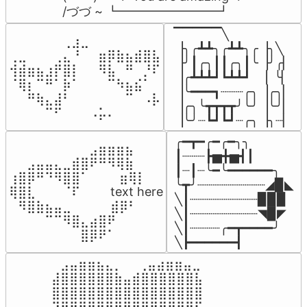
/づづ ~ ┗━━━━━━━━┛
▔▔▔▔▔╲

⠀⠀⠀⠀⠀⠀⢀⣰⣀⠀⠀⠀⠀⠀⠀⠀⠀

▕╮╭┻┻╮╭┻┻╮╭▕╮╲

⢀⣀⠀⠀⠀⢀⣄⠘⠀⠀⣶⡿⣷⣦⣾⣿⣧

▕╯┃╭╮┃┃╭╮┃╰▕╯╭▏

⢺⣾⣶⣦⣰⡟⣿⡇⠀⠀⠻⣧⠀⠛⠀⡘⠏

▕╭┻┻┻┛┗┻┻┛  ▕  ╰▏

⠈⢿⡆⠉⠛⠁⡷⠁⠀⠀⠀⠉⠳⣦⣮⠁⠀

▕╰━━━┓┈┈┈╭╮▕╭╮▏

⠀⠀⠛⢷⣄⣼⠃⠀⠀⠀⠀⠀⠀⠉⠀⠠⡧

▕╭╮╰┳┳┳┳╯╰╯▕╰╯▏

⠀⠀⠀⠀⠉⠋⠀⠀⠀⠠⡥⠄⠀⠀⠀⠀⠀
▕╰╯┈┗┛┗┛┈╭╮▕╮┈▏
╭━┳━╭━╭━╮╮

⠀⠀⠀⠀⠀⠀⠀⠀⠀⣠⣶⣶⣶⣦⠀⠀

┃┈┈┈┣▅╋▅┫┃

⠀⠀⣠⣤⣤⣄⣀⣾⣿⠟⠛⠻⢿⣷⠀

┃┈┃┈╰━╰━━━━━━╮

⢰⣿⡿⠛⠙⠻⣿⣿⠁⠀⠀ ⠀⣶⢿⡇

╰┳╯┈┈┈┈┈┈┈┈┈◢▉◣

⢿⣿⣇⠀⠀⠀⠈⠏⠀⠀⠀ text here

╲┃┈┈┈┈┈┈┈┈┈▉▉▉

⠀⠻⣿⣷⣦⣤⣀⠀⠀⠀ ⠀⣾⡿⠃⠀

╲┃┈┈┈┈┈┈┈┈┈◥▉◤

⠀⠀⠀⠀⠉⠉⠻⣿⣄⣴⣿⠟⠀⠀⠀

╲┃┈┈┈┈╭━┳━━━━╯

⠀⠀⠀⠀⠀⠀⠀⠀⣿⡿⠟⠁⠀⠀⠀
╲┣━━━━━━┫﻿
⠀⣠⣤⣶⣶⣦⣄⡀  ⠀⢀⣤⣴⣶⣶⣤⣀⠀

⣼⣿⣿⣿⣿⣿⣿⣷⣤⣾⣿⣿⣿⣿⣿⣿⣧

⣿⣿⣿⣿⣿⣿⣿⣿⣿⣿⣿⣿⣿⣿⣿⣿⣿

⠹⣿⣿⣿⣿⣿⣿⣿⣿⣿⣿⣿⣿⣿⣿⣿⠏
