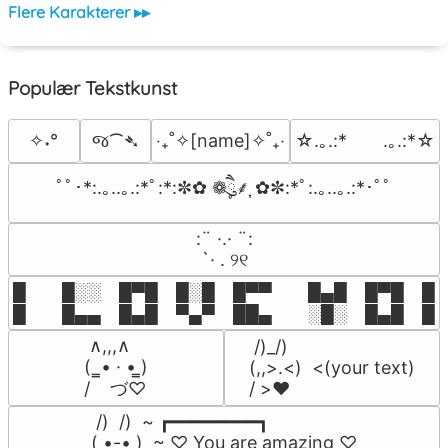
Flere Karakterer ▸▸
Populær Tekstkunst
જ⁀➴
✧˖°
‎‧₊˚✧[name]✧˚₊‧
☆.｡.:*　　.｡.:*☆
ﾟﾟ･*:.｡..｡.:*ﾟ:*:✼✿ ❁ཻུ۪۪⸙͎ ✿✼:*ﾟ:.｡..｡.:*･ﾟﾟ
⠀:¨ ·.· ¨:⠀

⠀ `· . ୨୧⠀
█  █░░ █▀█ █░█ █▀▀  █▄█ █▀█ █░█
█  █▄▄ █▄█ ▀▄▀ ██▄  ░█░ █▄█ █▄
 ∧,,,∧

 /)_/)

(  ̳• · • ̳)

(,,>.<)  <(your text)

/    づ♡
/ >❤️
 /)  /)  ~ ┏━━━━━━━━┓

( •-• )  ~ ♡ You are amazing ♡
