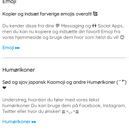
Emoji
Kopier og indsæt farverige emojis overalt! 🥰
Du kender disse fra dine 💬 Messaging og 👫 Social Apps,
men du kan nu kopiere og indsætte din favorit Emoji fra
vores hjemmeside og bruge dem hvor som helst du vil! 😊
Emoji ▸▸
Humørikoner
Sød og sjov japansk Kaomoji og andre Humørikoner ( ˘ ³˘)
❤
Understreg, hvordan du føler med vores tekst
humørikoner. Du kan bruge dem på Facebook, Instagram,
Twitter eller hvor du ønsker! ≧◔◡◔≦
Humørikoner ▸▸