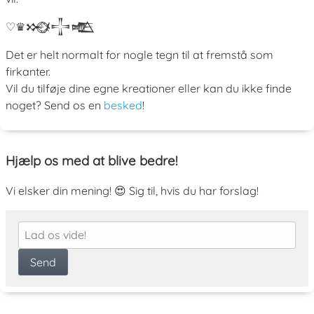
♡
♛
𒁍
ﾒ
𒋲
𒍫
Det er helt normalt for nogle tegn til at fremstå som
firkanter.
Vil du tilføje dine egne kreationer eller kan du ikke finde
noget? Send os en
besked
!
Hjælp os med at blive bedre!
Vi elsker din mening! 😍 Sig til, hvis du har forslag!