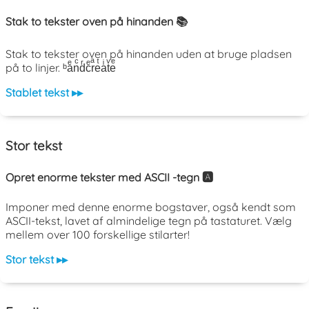
Stak to tekster oven på hinanden 📚
Stak to tekster oven på hinanden uden at bruge pladsen
på to linjer. ᵇaͤnͨdͬcͤrͣeͭaͥtͮeͤ
Stablet tekst ▸▸
Stor tekst
Opret enorme tekster med ASCII -tegn 🅰️
Imponer med denne enorme bogstaver, også kendt som
ASCII-tekst, lavet af almindelige tegn på tastaturet. Vælg
mellem over 100 forskellige stilarter!
Stor tekst ▸▸