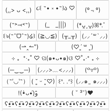
૮꒰ ˶• ༝ •˶꒱ა ♡
(º﹃º)
(,,> ᴗ <,,)
(˶˃⤙˂˶)
(_　_|||)
(*ᴗ͈ˬᴗ͈)ꕤ*.ﾟ
(≧◡≦)
(╥_╥)
꒰ঌ(˶ˆᗜˆ˵)໒꒱
(⸝⸝´꒳`⸝⸝)
(⇀‸↼‶)
(♡ˊ͈ ꒳ ˋ͈)
⊹ ₊  ⁺‧₊˚ ♡ ପ(๑•ᴗ•๑)ଓ ♡˚₊‧⁺ ₊ ⊹
(─‿‿─)
(⸝⸝⸝>﹏<⸝⸝⸝)
(꒪▿꒪)
（˶′◡‵˶）
(⸝⸝๑  ̫ ๑⸝⸝⸝)
( ˘͈ ᵕ ˘͈♡)
꒰ᐢ. .ᐢ꒱
( ˘ ³˘)♥
!(•̀ᴗ•́)و ̑̑
ʕ•̫͡•ʕ•̫͡•ʔ•̫͡•ʔ•̫͡•ʕ•̫͡•ʔ•̫͡•ʕ•̫͡•ʕ•̫͡•ʔ•̫͡•ʔ•̫͡•