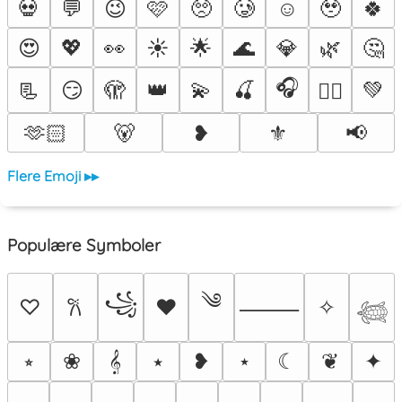
💀
💬
😉
🩷
🥺
🥲
☺️
🥹
🍀
😍
💖
👀
☀️
🌟
🌊
💎
🌿
🤔
🎧
📃
😏
🫣
👑
💫
🍒
💚
❤️‍🔥
🫶🏻
🐻
❥
⚜️
📢
Flere Emoji ▸▸
Populære Symboler
༄
꧁
♡
♥
✧
𐙚
⸻
𓆉
⭒
❀
𝄞
⭑
❥
⋆
☾
❦
✦