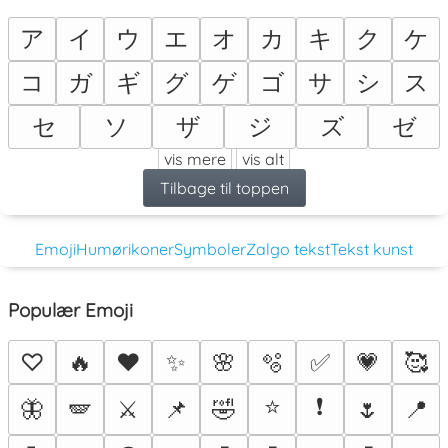
ア
イ
ウ
エ
オ
カ
キ
ク
ケ
コ
ガ
ギ
グ
ゲ
ゴ
サ
シ
ス
セ
ソ
ザ
ジ
ズ
ゼ
vis mere
vis alt
Tilbage til toppen
Emoji
Humørikoner
Symboler
Zalgo tekst
Tekst kunst
Populær Emoji
♡
🔥
❤️
✨
🌸
🫧
✅
💗
🥰
⭐
❗
🦋
🪽
⚔️
📌
🤣
🌷
📍