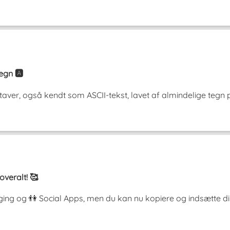
gn 🅰️
, også kendt som ASCII-tekst, lavet af almindelige tegn på 
overalt! 🥰
ging og 👫 Social Apps, men du kan nu kopiere og indsætte d