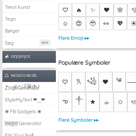
Tekst kunst
♡
🔥
✨
❤️
🌸

Tegn
☺️
😍
🥹
👀
💖
☀
Bølger
Flere Emoji ▸▸
Søg
αηησηcє
Populære Symboler
яєlαтєяєdє
༄
꧁
♡
♥
𐙚
Z̾̽ảlg̀͐ͭ̽oͧG̀e̒̃nͪȅͪͫ̏̐r͌̑á͑t͌̑͛o̊r̓̐
༒︎
StyleMyText ❤‿❤
ఌ
★
☕︎
✩
ৎ
❀ FB Gadgets ❀
Flere Symboler ▸▸
͕͗W͕͕͗͗e͕͕͗͗i͕͕͗͗r͕͗d͕͗ Generator
Flip Your ʇxəʇ!