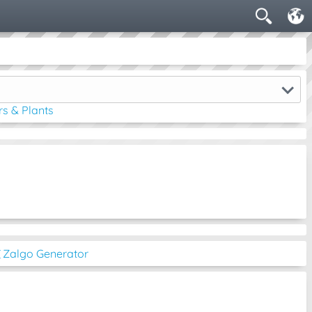
rs & Plants
͡◔ Zalgo Generator