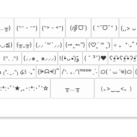
﹏╥)
(ദ്ദി˙ᗜ˙)
( ˶ˆᗜˆ˵ )
(˶ᵔ ᵕ ᵔ˶)
(˶˃ ᵕ ˂˶)
(,,> ᴗ
≧◡≦)
(╥_╥)
(⇀‸↼‶)
⊹ ₊  ⁺‧₊
(⸝⸝´꒳`⸝⸝)
(♡ˊ͈ ꒳ ˋ͈)
(⸝⸝๑  ̫ ๑⸝⸝⸝)
( ˘ ³˘)♥
ʕ•̫͡•ʕ•̫͡•ʔ•̫
꒰ᐢ. .ᐢ꒱
!(•̀ᴗ•́)و ̑̑
ᜊ( ‘ ⩊ ‘𖦹)ᜊ
(ᗒᗣᗕ)՞
/ᐠ. ｡.ᐟ\ᵐᵉᵒʷˎˊ˗
 ₍ᐢ.  ̫.ᐢ₎ ໒꒱ ‧₊˚
╥﹏╥
（｡>‿‿<｡ ）
:*:･ﾟ’★,｡･:*:･ﾟ’☆