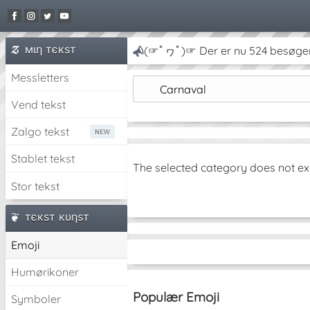
мιη тєкѕт
(☞ﾟヮﾟ)☞ Der er nu 524 besøge
Messletters
Carnaval
Vend tekst
Zalgo tekst
Stablet tekst
The selected category does not ex
Stor tekst
тєкѕт кυηѕт
Emoji
Humørikoner
Populær Emoji
Symboler