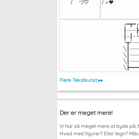
/    づ♡
/ >❤️
╭━┳━╭
┃┈┈┈┣
┃┈┃┈╰
╰┳╯┈┈
╲┃┈┈┈
╲┃┈┈┈
╲┃┈┈┈
╲┣━━━
Flere Tekstkunst ▸▸
Der er meget mere!
Vi har så meget mere at byde på, fo
Hvad med figurer? Eller tegn? Måske