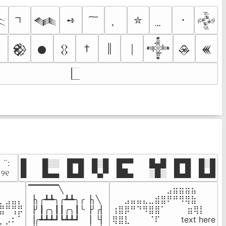
➺
✮
･

𒈝
𒅒
†
║
￨
𒆙
𒊹
𒌐
𒀱
𒊲
𒌍
· ¨:⠀

█  █░░ █▀█ █░█ █▀▀  █▄█ █▀█ █░█

. ୨୧⠀
█  █▄▄ █▄█ ▀▄▀ ██▄  ░█░ █▄█ █▄█
▔▔▔▔▔╲

⠀⠀⠀⠀⠀⠀⠀⠀⠀⣠⣶⣶⣶⣦⠀⠀

⠀⠀⠀⠀

▕╮╭┻┻╮╭┻┻╮╭▕╮╲

⠀⠀⣠⣤⣤⣄⣀⣾⣿⠟⠛⠻⢿⣷⠀

⣦⣾⣿⣧

▕╯┃╭╮┃┃╭╮┃╰▕╯╭▏

⢰⣿⡿⠛⠙⠻⣿⣿⠁⠀⠀ ⠀⣶⢿⡇

⠛⠀⡘⠏

▕╭┻┻┻┛┗┻┻┛  ▕  ╰▏

⢿⣿⣇⠀⠀⠀⠈⠏⠀⠀⠀ text here

⣦⣮⠁⠀
