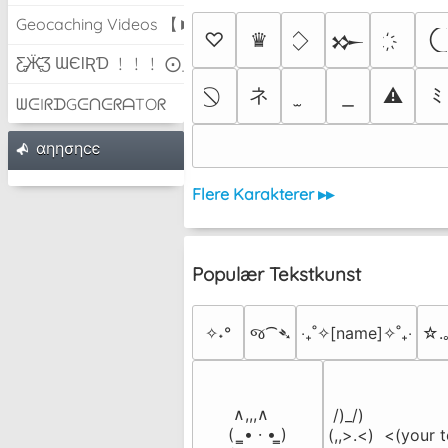
Geocaching Videos 【►】
♡
♛
𒁍
Ƹ̵̡Ӝ̵̨̄Ʒ ƜЄƖƦƊ ﹗﹗﹗ ⨀_⨀
ネ
⚠
ﾐ
ᗯᕮIᖇᗪGᕮᑎᕮᖇᗩTOᖇ
αηησηcє
Flere Karakterer ▸▸
Populær Tekstkunst
✧˖°
જ⁀➴
‎‧₊˚✧[name]✧˚₊‧
☆.
 ∧,,,∧

 /)_/)

(  ̳• · • ̳)

(,,>.<)  <(your t