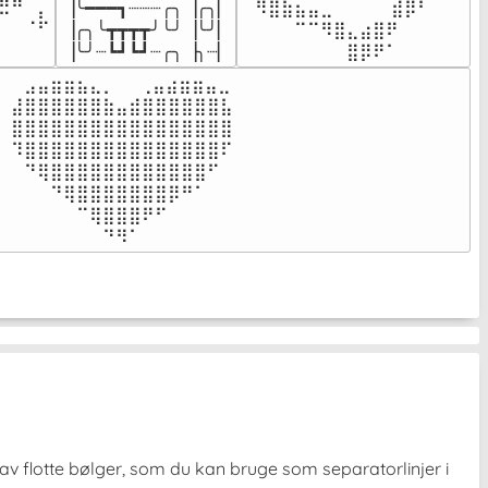
▕╰━━━┓┈┈┈╭╮▕╭╮▏

⠀⠻⣿⣷⣦⣤⣀⠀⠀⠀ ⠀⣾⡿⠃⠀

⠉⠀⠠⡧

▕╭╮╰┳┳┳┳╯╰╯▕╰╯▏

⠀⠀⠀⠀⠉⠉⠻⣿⣄⣴⣿⠟⠀⠀⠀

⠀⠀⠀⠀
▕╰╯┈┗┛┗┛┈╭╮▕╮┈▏
⠀⠀⠀⠀⠀⠀⠀⠀⣿⡿⠟⠁⠀⠀⠀
⠀⣠⣤⣶⣶⣦⣄⡀  ⠀⢀⣤⣴⣶⣶⣤⣀⠀

⣼⣿⣿⣿⣿⣿⣿⣷⣤⣾⣿⣿⣿⣿⣿⣿⣧

⣿⣿⣿⣿⣿⣿⣿⣿⣿⣿⣿⣿⣿⣿⣿⣿⣿

⠹⣿⣿⣿⣿⣿⣿⣿⣿⣿⣿⣿⣿⣿⣿⣿⠏

⠀⠙⢿⣿⣿⣿⣿⣿⣿⣿⣿⣿⣿⣿⣿⠋⠀

⠀⠀⠀⠙⢿⣿⣿⣿⣿⣿⣿⣿⡿⠛⠁⠀⠀

⠀⠀⠀⠀⠀⠉⢿⣿⣿⣿⠟⠋⠀⠀⠀⠀⠀

⠀⠀⠀⠀⠀⠀⠀⠙⠻⠁⠀⠀⠀⠀⠀⠀⠀⠀⠀⠀⠀⠀⠀
lav flotte bølger, som du kan bruge som separatorlinjer i