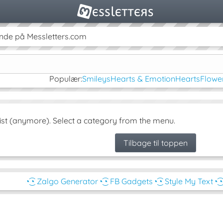
nde på Messletters.com
Populær:
Smileys
Hearts & Emotion
Hearts
Flowe
ist (anymore). Select a category from the menu.
Tilbage til toppen
◔͜͡◔ Zalgo Generator
◔͜͡◔ FB Gadgets
◔͜͡◔ Style My Text
◔͜