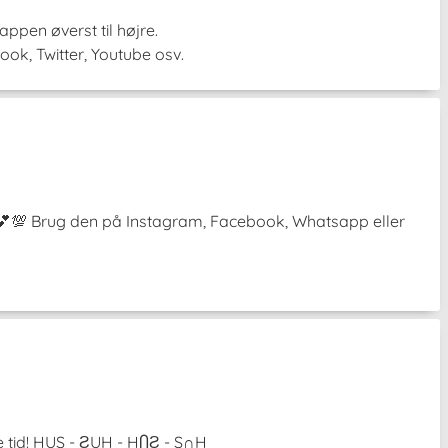
ppen øverst til højre.
ook, Twitter, Youtube osv.
³˘) 💕💯 Brug den på Instagram, Facebook, Whatsapp eller
e tid! HUS - ƧUH - HႶƧ - S∩H