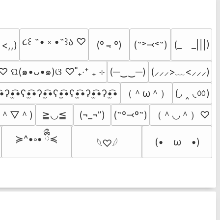
૮꒰ ˶• ༝ •˶꒱ა ♡
(º﹃º)
(˶˃⤙˂˶)
(_　_|||)
 <,,)
˚ ♡ ପ(๑•ᴗ•๑)ଓ ♡˚₊‧⁺ ₊ ⊹
(─‿‿─)
(⸝⸝⸝>﹏<⸝⸝⸝)
（＾ω＾）
(◞ ‸ ◟ㆀ)
͡•ʔ•̫͡•ʕ•̫͡•ʔ•̫͡•ʕ•̫͡•ʕ•̫͡•ʔ•̫͡•ʔ•̫͡•
(＾▽＾)
（＾◡＾）♡
≧◡≦
(¬_¬”)
(˶º⤙º˶)
≽^•༚• ྀིྀ≼
(•　ω　•)
𓆩♡𓆪