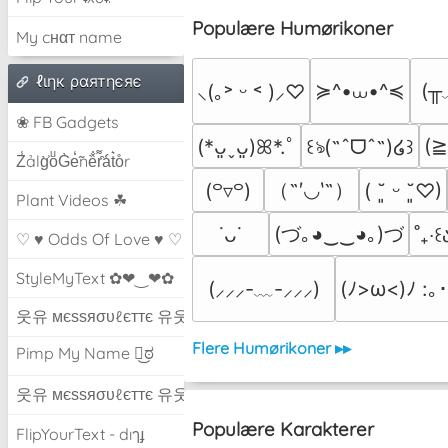
Populære Humørikoner
My cнαт name
ℓιηк ραятηєяє
≽^•⩊•^≼
(╥
⸜(｡˃ ᵕ ˂ )⸝♡
❀ FB Gadgets
(
(*ᴗ͈ˬᴗ͈)ꕤ*.ﾟ
꒰ঌ(˶ˆᗜˆ˵)໒꒱
Z̾ảlg̀͐oͧG̀e̒̃nȅ̐r͌̑á͑t͛o̊r
（˶′◡‵˶）
(꒪▿꒪)
( ˘͈ ᵕ ˘͈♡)
Plant Videos ☘
(づ｡◕‿‿◕｡)づ
˙ᴗ˙
˚₊‧꒰ა
♡ ♥ Odds Of Love ♥ ♡
StyleMyText ✿❤‿❤✿
(⸝⸝⸝-﹏-⸝⸝⸝)
(ﾉ>ω<)ﾉ :｡･
웃유 мєѕѕяσυℓєттє 유웃
Flere Humørikoner ▸▸
Pimp My Name ಠ͜ಠ
웃유 мєѕѕяσυℓєттє 유웃
Populære Karakterer
FlipYourText - dıๅɟ