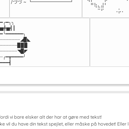
/づづ ~ ┗━━━━━━━━┛
⠀⠀⠛⢷⣄⣼⠃⠀⠀⠀⠀⠀⠀
⠀⠀⠀⠀⠉⠋⠀⠀⠀⠠⡥⠄⠀
━╭━╮╮

▅╋▅┫┃

━╰━━━━━━╮

┈┈┈┈┈┈┈◢▉◣

┈┈┈┈┈┈▉▉▉

┈┈┈┈┈┈◥▉◤

┈╭━┳━━━━╯

━━━┫﻿
rdi vi bare elsker alt der har at gøre med tekst!
 vil du have din tekst spejlet, eller måske på hovedet! Eller 