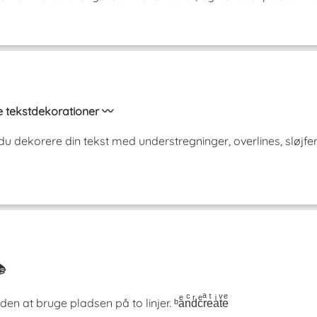
 tekstdekorationer 〰️
 dekorere din tekst med understregninger, overlines, sløjfer,
📚
at bruge pladsen på to linjer. ᵇaͤnͨdͬcͤrͣeͭaͥtͮeͤ