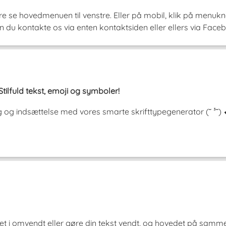
e se hovedmenuen til venstre. Eller på mobil, klik på menukna
 du kontakte os via enten kontaktsiden eller ellers via Faceb
Stilfuld tekst, emoji og symboler!
ering og indsættelse med vores smarte skrifttypegenerator (˘ 
et i omvendt eller gøre din tekst vendt, og hovedet på samm