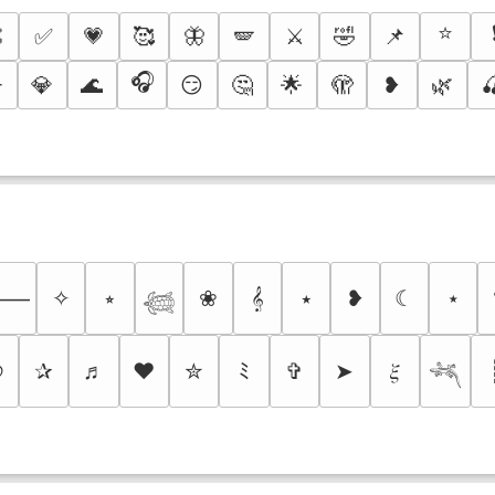
⭐

✅
💗
🥰
🦋
🪽
⚔️
🤣
📌
🎧
️
💎
🌊
😏
🤔
🌟
🫣
❥
🌿

✧
⭒
❀
𝄞
⭑
❥
☾
⋆
⸻
𓆉
୭
✰
♬
❤
✮
ﾐ
✞
➤
𝜉
𓆈