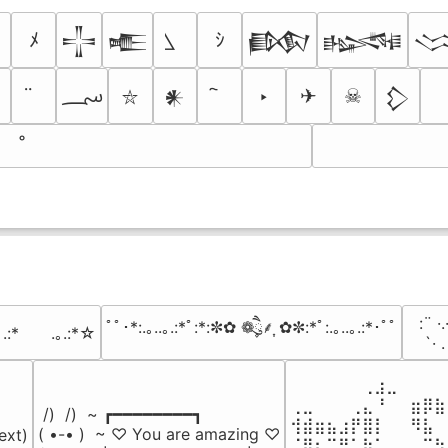
ﾒ
ｼ
𒋲
𒍫
𒁃
𒈙

؄
‣
✈
☠
𒀭
𒁷
⛥
⠀:¨ ·.
ﾟﾟ･*:.｡..｡.:*ﾟ:*:✼✿ ❁ཻུ۪۪⸙͎ ✿✼:*ﾟ:.｡..｡.:*･ﾟﾟ
｡.:*　　.｡.:*☆
⠀ `· 
⠀⠀⠀⠀⠀⠀⢀⣰⣀⠀⠀⠀⠀
⢀⣀⠀⠀⠀⢀⣄⠘⠀⠀⣶⡿⣷
 /)  /)  ~ ┏━━━━━━━━┓

⢺⣾⣶⣦⣰⡟⣿⡇⠀⠀⠻⣧⠀
( •-• )  ~ ♡ You are amazing ♡

ext)

⠈⢿⡆⠉⠛⠁⡷⠁⠀⠀⠀⠉⠳